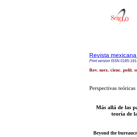
Revista mexicana d
Print version
ISSN
0185-191
Rev. mex. cienc. polít.
Perspectivas teóricas
Más allá de las p
teoría de l
Beyond the bureaucra