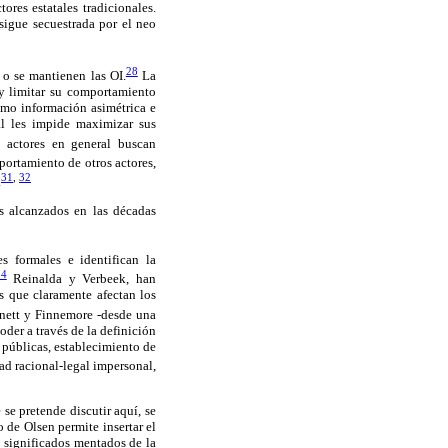
res estatales tradicionales.
 sigue secuestrada por el neo
28
 o se mantienen las OI.
La
 y limitar su comportamiento
omo información asimétrica e
al les impide maximizar sus
y actores en general buscan
portamiento de otros actores,
31
,
32
.
os alcanzados en las décadas
s formales e identifican la
34
Reinalda y Verbeek, han
s que claramente afectan los
ett y Finnemore -desde una
oder a través de la definición
s públicas, establecimiento de
ad racional-legal impersonal,
e pretende discutir aquí, se
 de Olsen permite insertar el
s significados mentados de la