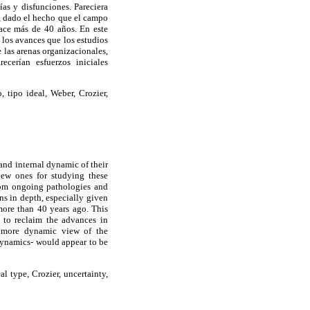
as y disfunciones. Pareciera
s, dado el hecho que el campo
hace más de 40 años. En este
 los avances que los estudios
 las arenas organizacionales,
cerían esfuerzos iniciales
, tipo ideal, Weber, Crozier,
 and internal dynamic of their
new ones for studying these
from ongoing pathologies and
ns in depth, especially given
 more than 40 years ago. This
 to reclaim the advances in
a more dynamic view of the
 dynamics- would appear to be
l type, Crozier, uncertainty,