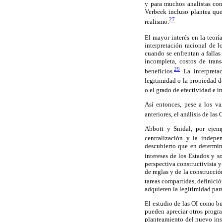
y para muchos analistas con
Verbeek incluso plantea que 
27
realismo.
El mayor interés en la teor
interpretación racional de 
cuando se enfrentan a falla
incompleta, costos de tran
29
beneficios.
La interpretac
legitimidad o la propiedad d
o el grado de efectividad e i
Así entonces, pese a los va
anteriores, el análisis de la
Abbott y Snidal, por ejemp
centralización y la indepe
descubierto que en determin
intereses de los Estados y 
perspectiva constructivista y
de reglas y de la construcció
tareas compartidas, definición
adquieren la legitimidad par
El estudio de las OI como b
pueden apreciar otros progra
planteamiento del nuevo inst