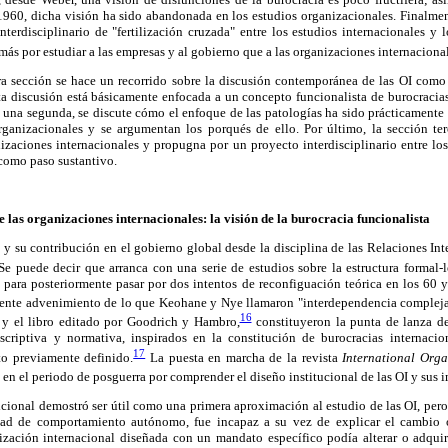
1960, dicha visión ha sido abandonada en los estudios organizacionales. Finalment
terdisciplinario de "fertilización cruzada" entre los estudios internacionales y 
s por estudiar a las empresas y al gobierno que a las organizaciones internacional
ra sección se hace un recorrido sobre la discusión contemporánea de las OI com
a discusión está básicamente enfocada a un concepto funcionalista de burocracia
n una segunda, se discute cómo el enfoque de las patologías ha sido prácticament
ganizacionales y se argumentan los porqués de ello. Por último, la sección te
nizaciones internacionales y propugna por un proyecto interdisciplinario entre lo
 como paso sustantivo.
e las organizaciones internacionales: la visión de la burocracia funcionalista
s y su contribución en el gobierno global desde la disciplina de las Relaciones Inte
e puede decir que arranca con una serie de estudios sobre la estructura formal-
 para posteriormente pasar por dos intentos de reconfiguación teórica en los 60 y
iente advenimiento de lo que Keohane y Nye llamaron "interdependencia compleja
16
y el libro editado por Goodrich y Hambro,
constituyeron la punta de lanza de
escriptiva y normativa, inspirados en la constitución de burocracias internaci
17
o previamente definido.
La puesta en marcha de la revista
International Orga
 en el periodo de posguerra por comprender el diseño institucional de las OI y sus 
dicional demostró ser útil como una primera aproximación al estudio de las OI, pero
idad de comportamiento autónomo, fue incapaz a su vez de explicar el cambio 
zación internacional diseñada con un mandato específico podía alterar o adqui