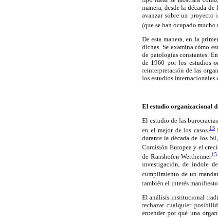
manera, desde la década de 
avanzar sobre un proyecto in
(que se han ocupado mucho má
De esta manera, en la prime
dichas. Se examina cómo est
de patologías constantes. E
de 1960 por los estudios or
reinterpretación de las orga
los estudios internacionales
El estudio organizacional d
El estudio de las burocracia
13
en el mejor de los casos.
S
durante la década de los 50,
Comisión Europea y el crec
15
de Ranshofen-Wertheimer
investigación, de índole d
cumplimiento de un mandat
también el interés manifiesto
El análisis institucional tra
rechazar cualquier posibil
entender por qué una organi