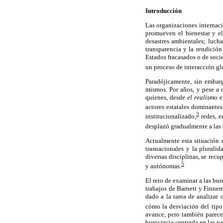
Introducción
Las organizaciones internaci
promueven el bienestar y el
desastres ambientales; luch
transparencia y la rendició
Estados fracasados o de soci
un proceso de interacción gl
Paradójicamente, sin embarg
mismos. Por años, y pese a d
quienes, desde
el realismo
e
actores estatales dominantes
3
institucionalizado,
redes, e
desplazó gradualmente a las O
Actualmente esta situación e
trasnacionales y la plurali
diversas disciplinas, se rec
5
y autónomas.
El reto de examinar a las bu
trabajos de Barnett y Finnem
dado a la tarea de analizar 
cómo la desviación del tipo 
avance, pero también parece 
burocracia centrada en las 