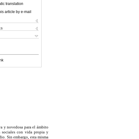
ic translation
is article by e-mail
ks
nk
iva y novedosa para el ámbito
s sociales con vida propia y
udio. Sin embargo, esta misma