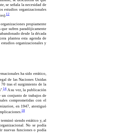
e, se señala la necesidad de
los estudios organizacionales
12
es).
o organizaciones propiamente
s que sufren paradójicamente
e abandonado desde la década
rcera plantea esta agenda de
s estudios organizacionales y
rnacionales ha sido errático,
legal de las Naciones Unidas
 70 tras el surgimiento de la
14
".
A su vez, la publicación
 un conjunto de trabajos de
onales comprometidas con el
nization,
en 1947, atestiguó
18
implicaciones.
 terminó siendo estático y, al
organizacional. No se podía
rir nuevas funciones o podía