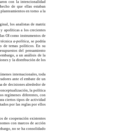
baron con la intencionalidad
 hecho de que ellas estaban
 planteamientos en torno a la
nal, los analistas de matriz
y apolíticas a los crecientes
e las OI como instrumentos de
 técnica
a-política,
se podría
o de temas políticos. En su
resupuestos del pensamiento
 embargo, a un análisis de la
iones y la distribución de los
gímenes internacionales, toda
readores ante el embate de un
a de decisiones alrededor de
onceptualización, la política
os regímenes diferentes, con
ra ciertos tipos de actividad
tados por las reglas por ellos
os de cooperación existentes
utónomos con marcos de acción
embargo, no se ha consolidado