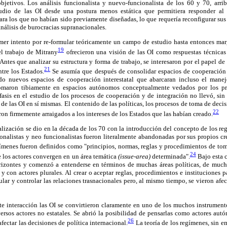
 objetivos. Los análisis funcionalista y nuevo-funcionalista de los 60 y 70, arri
tudio de las OI desde una postura menos estática que permitiera responder al
ra los que no habían sido previamente diseñadas, lo que requería reconfigurar sus
 análisis de burocracias supranacionales.
mer intento por re-formular teóricamente un campo de estudio hasta entonces margi
19
el trabajo de Mitrany
ofrecieron una visión de las OI como respuestas técnicas 
Antes que analizar su estructura y forma de trabajo, se interesaron por el papel d
21
tre los Estados.
Se asumía que después de consolidar espacios de cooperación
do nuevos espacios de cooperación interestatal que abarcaran incluso el manej
somaron tibiamente en espacios autónomos conceptualmente vedados por los p
fasis en el estudio de los procesos de cooperación y de integración no llevó, sin
 de las OI en sí mismas. El contenido de las políticas, los procesos de toma de decis
22
ron firmemente arraigados a los intereses de los Estados que las habían creado.
ización se dio en la década de los 70 con la introducción del concepto de los re
onalistas y neo funcionalistas fueron literalmente abandonadas por sus propios c
menes fueron definidos como "principios, normas, reglas y procedimientos de tom
24
de los actores convergen en un área temática
(issue-area)
determinada".
Bajo esta c
rizontes y comenzó a entenderse en términos de muchas áreas políticas, de much
y con actores plurales. Al crear o aceptar reglas, procedimientos e instituciones pa
lar y controlar las relaciones trasnacionales pero, al mismo tiempo, se vieron afec
nte interacción las OI se convirtieron claramente en uno de los muchos instrument
versos actores no estatales. Se abrió la posibilidad de pensarlas como actores a
26
ectar las decisiones de política internacional.
La teoría de los regímenes, sin 