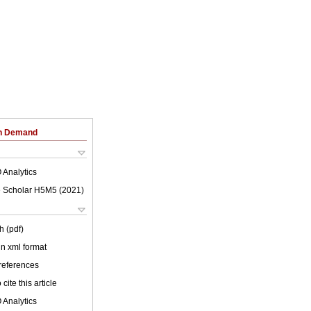
on Demand
 Analytics
 Scholar H5M5 (
2021
)
h (pdf)
 in xml format
 references
cite this article
 Analytics