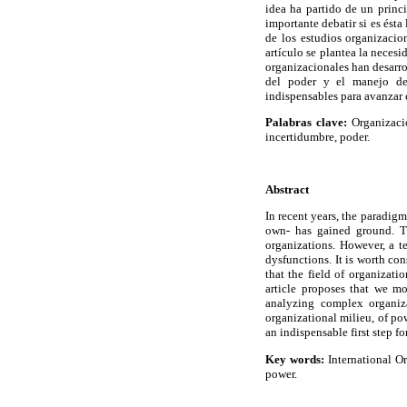
idea ha partido de un princ
importante debatir si es ést
de los estudios organizacio
artículo se plantea la neces
organizacionales han desarro
del poder y el manejo de 
indispensables para avanzar 
Palabras clave:
Organizacio
incertidumbre, poder.
Abstract
In recent years, the paradigm
own- has gained ground. Th
organizations. However, a t
dysfunctions. It is worth co
that the field of organizati
article proposes that we m
analyzing complex organiz
organizational milieu, of po
an indispensable first step f
Key words:
International Or
power.