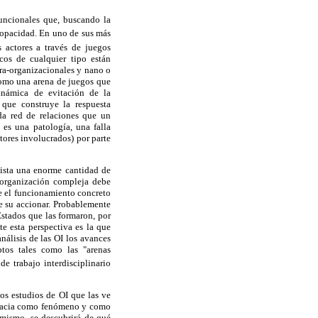
funcionales que, buscando la
a opacidad. En uno de sus más
 actores a través de juegos
icos de cualquier tipo están
tra-organizacionales y nano o
como una arena de juegos que
inámica de evitación de la
 que construye la respuesta
ada red de relaciones que un
 es una patología, una falla
tores involucrados) por parte
ista una enorme cantidad de
r organización compleja debe
re el funcionamiento concreto
de su accionar. Probablemente
stados que las formaron, por
 esta perspectiva es la que
nálisis de las OI los avances
ptos tales como las "arenas
de trabajo interdisciplinario
los estudios de OI que las ve
ocracia como fenómeno y como
imismo, se descubrirá de qué