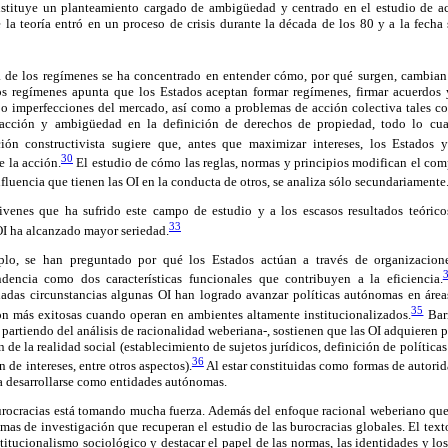
stituye un planteamiento cargado de ambigüedad y centrado en el estudio de acto
la teoría entró en un proceso de crisis durante la década de los 80 y a la fecha
ía de los regímenes se ha concentrado en entender cómo, por qué surgen, cambian
los regímenes apunta que los Estados aceptan formar regímenes, firmar acuerdos
s o imperfecciones del mercado, así como a problemas de acción colectiva tales c
sacción y ambigüedad en la definición de derechos de propiedad, todo lo cu
ión constructivista sugiere que, antes que maximizar intereses, los Estados 
30
e la acción.
El estudio de cómo las reglas, normas y principios modifican el com
nfluencia que tienen las OI en la conducta de otros, se analiza sólo secundariamente
ivenes que ha sufrido este campo de estudio y a los escasos resultados teóric
33
s OI ha alcanzado mayor seriedad.
lo, se han preguntado por qué los Estados actúan a través de organizacione
ndencia como dos características funcionales que contribuyen a la eficiencia.
adas circunstancias algunas OI han logrado avanzar políticas autónomas en área
35
son más exitosas cuando operan en ambientes altamente institucionalizados.
Barn
 partiendo del análisis de racionalidad weberiana-, sostienen que las OI adquieren p
n de la realidad social (establecimiento de sujetos jurídicos, definición de política
36
 de intereses, entre otros aspectos).
Al estar constituidas como formas de autorid
a desarrollarse como entidades autónomas.
urocracias está tomando mucha fuerza. Además del enfoque racional weberiano que s
mas de investigación que recuperan el estudio de las burocracias globales. El texto
itucionalismo sociológico y destacar el papel de las normas, las identidades y lo