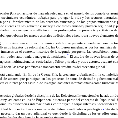
onales (OI) son actores de marcada relevancia en el manejo de los complejos asun
 crecimiento económico; trabajan para proteger la vida y los recursos naturales;
an por el fortalecimiento de los derechos humanos y de los grupos minoritarios;
n de cuentas en los gobiernos; manejan conflictos armados, proveen seguridad y p
edades que emergen de conflictos civiles prolongados. Su presencia y activismo da
obal que rebasan los marcos estatales tradicionales e incorpora nuevos elementos de
o, no existe una arquitectura teórica sólida que permita entenderlas como actore
iversos intentos de reformulación, las OI fueron marginadas por los analistas de 
 inmersos en el contexto histórico de la segunda posguerra, las concibieron com
2
, sin poder, autonomía o margen de incidencia.
El estudio de nuevas formas de c
mpresas multinacionales, sociedades público-privadas y otros actores, acaparó co
4
I hacia las áreas periféricas o francamente residuales del escenario global.
stá cambiando. El fin de la Guerra Fría, la creciente globalización, la compleji
dad de actores que participan en los procesos de toma de decisión gubernamenta
upere el interés por el estudio de las organizaciones internacionales como burocraci
rocracias globales desde la disciplina de las Relaciones Internacionales ha adquirid
orey, así como en los de Piiparinen, quienes a partir del concepto de "tipo ideal"
cómo las burocracias internacionales contribuyen a forjar intereses, identidades 
6
ideal burocrático lleva a una serie de disfuncionalidades o patologías.
Sin duda,
necesario dar un paso adicional ya que, desde la disciplina de los estudios organi
patologías fue abandonado hace mucho tiempo.