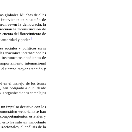
tos globales. Muchas de ellas
 intervienen en situación de
 promueven la democracia, la
rocuran la reconstrucción de
n cuenta del florecimiento de
1
 autoridad y poder.
s sociales y políticos en sí
las reaciones internacionales
o instrumentos obedientes de
omportamiento internacional
n el tiempo mayor atención y
dad en el manejo de los temas
l, han obligado a que, desde
as u organizaciones complejas
o un impulso decisivo con los
 burocrático weberiano se han
y comportamientos estatales y
 esto ha sido un importante
zacionales, el análisis de la