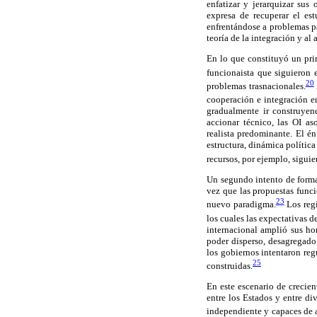
enfatizar y jerarquizar sus
expresa de recuperar el es
enfrentándose a problemas pa
teoría de la integración y al
En lo que constituyó un pri
funcionaista que siguieron 
20
problemas trasnacionales.
cooperación e integración en
gradualmente ir construyen
accionar técnico, las OI a
realista predominante. El én
estructura, dinámica política
recursos, por ejemplo, siguie
Un segundo intento de formal
vez que las propuestas funci
23
nuevo paradigma.
Los regí
los cuales las expectativas 
internacional amplió sus ho
poder disperso, desagregado 
los gobiernos intentaron regu
25
construidas.
En este escenario de crecie
entre los Estados y entre di
independiente y capaces de af