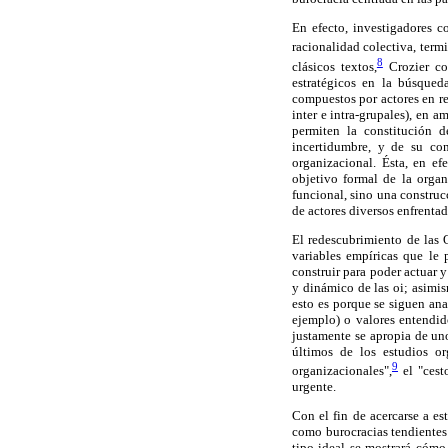
En efecto, investigadores c
racionalidad colectiva, term
8
clásicos textos,
Crozier con
estratégicos en la búsqueda
compuestos por actores en re
inter e intra-grupales), en
permiten la constitución 
incertidumbre, y de su con
organizacional. Ésta, en ef
objetivo formal de la organ
funcional, sino una construc
de actores diversos enfrentad
El redescubrimiento de las
variables empíricas que le 
construir para poder actuar 
y dinámico de las oi; asimis
esto es porque se siguen an
ejemplo) o valores entendi
justamente se apropia de uno
últimos de los estudios or
9
organizacionales",
el "cest
urgente.
Con el fin de acercarse a es
como burocracias tendientes
tipo ideal se mostrará cómo