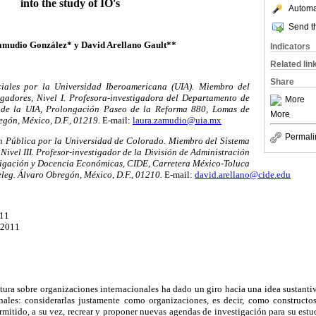
into the study of IO's
Automat
Send th
mudio González* y David Arellano Gault**
Indicators
Related lin
Share
iales por la Universidad Iberoamericana (UIA). Miembro del
igadores, Nivel I. Profesora-investigadora del Departamento de
More
s de la UIA, Prolongación Paseo de la Reforma 880, Lomas de
More
egón, México, D.F., 01219.
E-mail:
laura.zamudio@uia.mx
Permali
n Pública por la Universidad de Colorado. Miembro del Sistema
Nivel III. Profesor-investigador de la División de Administración
stigación y Docencia Económicas, CIDE, Carretera México-Toluca
leg. Álvaro Obregón, México, D.F., 01210.
E-mail:
david.arellano@cide.edu
011
 2011
ratura sobre organizaciones internacionales ha dado un giro hacia una idea sustant
onales: considerarlas justamente como organizaciones, es decir, como constructo
rmitido, a su vez, recrear y proponer nuevas agendas de investigación para su est