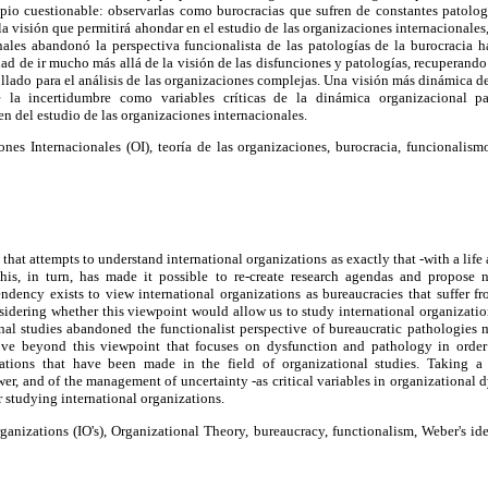
ipio cuestionable: observarlas como burocracias que sufren de constantes patologí
a la visión que permitirá ahondar en el estudio de las organizaciones internacionale
nales abandonó la perspectiva funcionalista de las patologías de la burocracia 
idad de ir mucho más allá de la visión de las disfunciones y patologías, recuperando
llado para el análisis de las organizaciones complejas. Una visión más dinámica de
la incertidumbre como variables críticas de la dinámica organizacional pare
en del estudio de las organizaciones internacionales.
nes Internacionales (OI), teoría de las organizaciones, burocracia, funcionalismo
 that attempts to understand international organizations as exactly that -with a life
is, in turn, has made it possible to re-create research agendas and propose 
endency exists to view international organizations as bureaucracies that suffer 
nsidering whether this viewpoint would allow us to study international organizatio
onal studies abandoned the functionalist perspective of bureaucratic pathologies
ove beyond this viewpoint that focuses on dysfunction and pathology in order
ations that have been made in the field of organizational studies. Taking 
wer, and of the management of uncertainty -as critical variables in organizational
or studying international organizations.
ganizations (IO's), Organizational Theory, bureaucracy, functionalism, Weber's idea