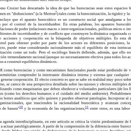
omo Crozier han descartado la idea de que las burocracias sean estos espacios 
7
inen en "disfunciones" (a la Merton
) tales como la burocratización, la rigidez y l
cluye que el aparato burocrático es un constructo social que amalgama a los
 por el control de la incertidumbre. En otras palabras, los aparatos burocrát
laciones de poder (relaciones macro o inter-organizacionales, políticas micro o in
 ambientes de incertidumbre y de conflicto que construyen la dinámica organizada 
de acciones y cooperación en la búsqueda de objetivos múltiples. Es esta d
trol para obtener poder por parte de los actores en diferentes posiciones, la
ecto, puede estar considerando racionalmente más el equilibrio de esta intrinc
ización como un todo. Pero el sociólogo francés defiende, además, que ello no
ción tremendamente racional (aunque no necesariamente efectiva para todos los ac
os a construir equilibrios dinámicos.
 OI como burocracias y como mecanismos funcionales puede estar perdiendo de v
permitirían comprender la interesante dinámica interna y externa que cualquie
y generar cooperación. El efecto concreto es que se sabe en realidad muy poco sob
mo, se carece de una perspectiva detallada sobre las razones y efectos múltiples 
alizando como maquinarias que deben obedecer a voluntades particulares (de los E
dos (como los derechos humanos o el cuidado del medio ambiente). Probablemente
s lentes analíticos que sólo quieren y pueden observar patologías. Incorporar al a
ganizacionales, que trascienden la racionalidad burocrática y avanzan conce
10
11
o de basura"
y la economía de las organizaciones,
entre otros, es una labor 
ta agenda interdisciplinaria, en este artículo se critica la visión predominante de 
 a actuar patológicamente. A partir de la comprensión de la diferencia entre bur
, desde Weber, una visión de disfunciones de la burocracia es poco fructífera; as