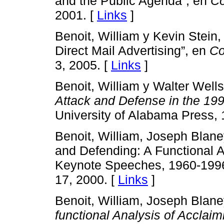
and the Public Agenda”, en
Co
2001. [
Links
]
Benoit, William y Kevin Stein,
Direct Mail Advertising”, en
Co
3, 2005. [
Links
]
Benoit, William y Walter Well
Attack and Defense in the 199
University of Alabama Press, 
Benoit, William, Joseph Blaney
and Defending: A Functional 
Keynote Speeches, 1960-199
17, 2000. [
Links
]
Benoit, William, Joseph Blane
functional Analysis of Acclai