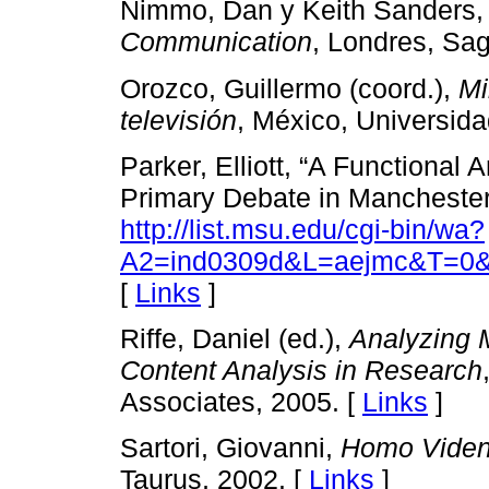
Nimmo, Dan y Keith Sanders
Communication
, Londres, Sag
Orozco, Guillermo (coord.),
Mi
televisión
, México, Universid
Parker, Elliott, “A Functional
Primary Debate in Manchester
http://list.msu.edu/cgi-bin/wa?
A2=ind0309d&L=aejmc&T=0&P
[
Links
]
Riffe, Daniel (ed.),
Analyzing 
Content Analysis in Research
Associates, 2005. [
Links
]
Sartori, Giovanni,
Homo Vide
Taurus, 2002. [
Links
]