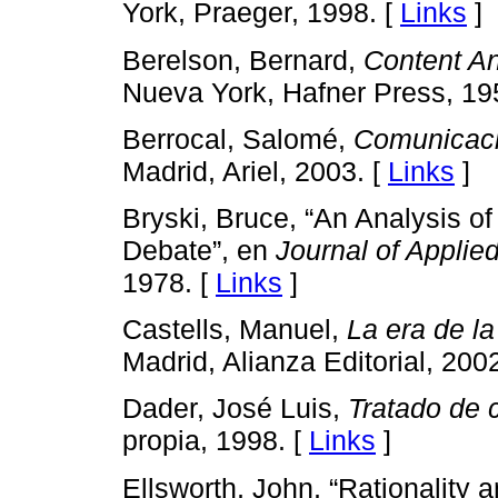
York, Praeger, 1998. [
Links
]
Berelson, Bernard,
Content A
Nueva York, Hafner Press, 19
Berrocal, Salomé,
Comunicaci
Madrid, Ariel, 2003. [
Links
]
Bryski, Bruce, “An Analysis of
Debate”, en
Journal of Appli
1978. [
Links
]
Castells, Manuel,
La era de la
Madrid, Alianza Editorial, 200
Dader, José Luis,
Tratado de 
propia, 1998. [
Links
]
Ellsworth, John, “Rationality