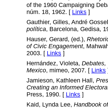
of the 1960 Campaigning Deb
núm. 18, 1962. [
Links
]
Gauthier, Gilles, André Goss
política
, Barcelona, Gedisa, 1
Hauser, Gerard, (ed.),
Rhetori
of Civic Engagement
, Mahwah
2003. [
Links
]
Hernández, Violeta,
Debates, 
Mexico
, mimeo, 2007. [
Links
Jamieson, Kathleen Hall,
Pres
Creating an Informed Electora
Press, 1990. [
Links
]
Kaid, Lynda Lee,
Handbook of