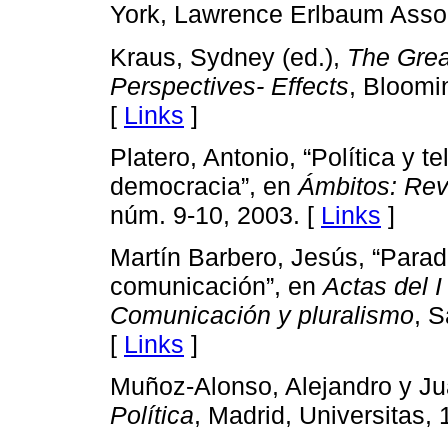
York, Lawrence Erlbaum Assoc
Kraus, Sydney (ed.),
The Grea
Perspectives- Effects
, Bloomi
[
Links
]
Platero, Antonio, “Política y t
democracia”, en
Ámbitos: Rev
núm. 9-10, 2003. [
Links
]
Martín Barbero, Jesús, “Parado
comunicación”, en
Actas del 
Comunicación y pluralismo
, 
[
Links
]
Muñoz-Alonso, Alejandro y Ju
Política
, Madrid, Universitas, 