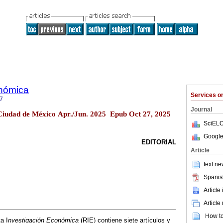
onómica
Services 
7
Journal
 Ciudad de México Apr./Jun. 2025 Epub Oct 27, 2025
SciELO
Google
EDITORIAL
Article
text ne
Spanis
Article
Article
How to 
a I
nvestigación Económica
(RIE) contiene siete artículos y