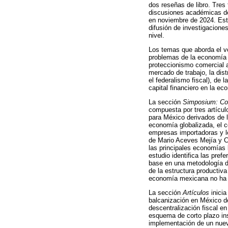
dos reseñas de libro. Tres
discusiones académicas d
en noviembre de 2024. Esta
difusión de investigacione
nivel.
Los temas que aborda el vo
problemas de la economía m
proteccionismo comercial a
mercado de trabajo, la dist
el federalismo fiscal), de 
capital financiero en la e
La sección
Simposium: Con
compuesta por tres artícu
para México derivados de l
economía globalizada, el co
empresas importadoras y lo
de Mario Aceves Mejía y Ca
las principales economías 
estudio identifica las pre
base en una metodología de
de la estructura productiv
economía mexicana no ha 
La sección
Artículos
inicia
balcanización en México deb
descentralización fiscal en
esquema de corto plazo inso
implementación de un nuev