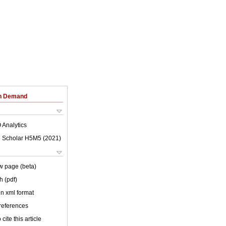
on Demand
 Analytics
 Scholar H5M5 (
2021
)
w page (beta)
h (pdf)
 in xml format
 references
cite this article