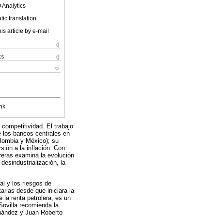
 Analytics
ic translation
is article by e-mail
ks
nk
competitividad. El trabajo
e los bancos centrales en
olombia y México); su
sión a la inflación. Con
reras examina la evolución
desindustrialización, la
al y los riesgos de
arias desde que iniciara la
 la renta petrolera, es un
 Sovilla recomienda la
rnández y Juan Roberto