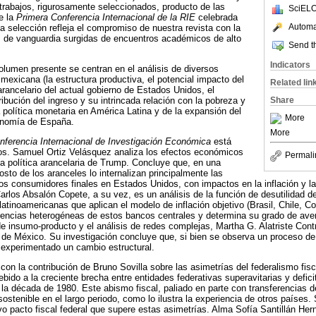
 trabajos, rigurosamente seleccionados, producto de las
SciELO
e la
Primera Conferencia Internacional de la RIE
celebrada
Automat
 selección refleja el compromiso de nuestra revista con la
s de vanguardia surgidas de encuentros académicos de alto
Send th
Indicators
lumen presente se centran en el análisis de diversos
exicana (la estructura productiva, el potencial impacto del
Related lin
rancelario del actual gobierno de Estados Unidos, el
ribución del ingreso y su intrincada relación con la pobreza y
Share
la política monetaria en América Latina y de la expansión del
More
conomía de España.
More
ferencia Internacional de Investigación Económica
está
los. Samuel Ortiz Velásquez analiza los efectos económicos
Permali
a política arancelaria de Trump. Concluye que, en una
sto de los aranceles lo internalizan principalmente las
s consumidores finales en Estados Unidos, con impactos en la inflación y la 
rlos Absalón Copete, a su vez, es un análisis de la función de desutilidad d
latinoamericanas que aplican el modelo de inflación objetivo (Brasil, Chile, C
ferencias heterogéneas de estos bancos centrales y determina su grado de aver
 insumo-producto y el análisis de redes complejas, Martha G. Alatriste Cont
a de México. Su investigación concluye que, si bien se observa un proceso de 
experimentado un cambio estructural.
 con la contribución de Bruno Sovilla sobre las asimetrías del federalismo fisc
ido a la creciente brecha entre entidades federativas superavitarias y deficit
 la década de 1980. Este abismo fiscal, paliado en parte con transferencias de
stenible en el largo periodo, como lo ilustra la experiencia de otros países.
o pacto fiscal federal que supere estas asimetrías. Alma Sofía Santillán He