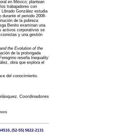
oral en México; plantean
 los trabajadores con
 Librado González estudia
o durante el periodo 2008-
inución de la pobreza
uesga Benito examinan una
 activos corporativos se
ccionistas y una gestión
 and the Evolution of the
ación de la prolongada
 Feregrino reseña
Inequality
ález, obra que explora el
nce del conocimiento.
Velásquez. Coordinadores
mmons
 04510, (52-55) 5622-2131