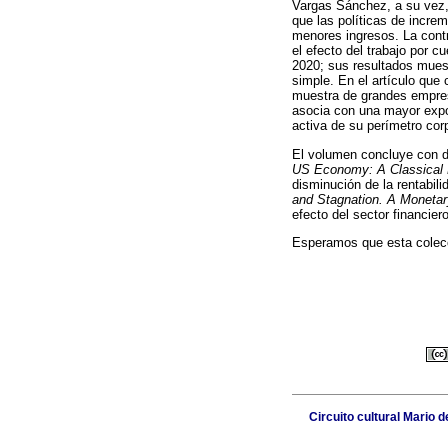
Vargas Sánchez, a su vez, 
que las políticas de incre
menores ingresos. La cont
el efecto del trabajo por c
2020; sus resultados muest
simple. En el artículo que
muestra de grandes empres
asocia con una mayor expos
activa de su perímetro corp
El volumen concluye con do
US Economy: A Classical 
disminución de la rentabil
and Stagnation. A Monetary
efecto del sector financie
Esperamos que esta colecci
Circuito cultural Mario 