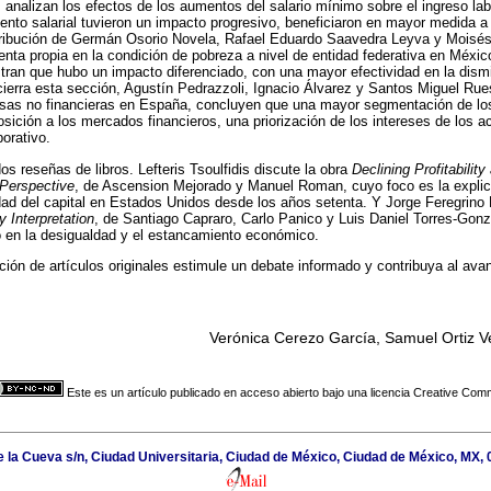
analizan los efectos de los aumentos del salario mínimo sobre el ingreso lab
mento salarial tuvieron un impacto progresivo, beneficiaron en mayor medida a
ribución de Germán Osorio Novela, Rafael Eduardo Saavedra Leyva y Moisés
uenta propia en la condición de pobreza a nivel de entidad federativa en Méxic
ran que hubo un impacto diferenciado, con una mayor efectividad en la dism
 cierra esta sección, Agustín Pedrazzoli, Ignacio Álvarez y Santos Miguel R
as no financieras en España, concluyen que una mayor segmentación de los
ición a los mercados financieros, una priorización de los intereses de los a
orativo.
s reseñas de libros. Lefteris Tsoulfidis discute la obra
Declining Profitability
Perspective
, de Ascension Mejorado y Manuel Roman, cuyo foco es la explic
idad del capital en Estados Unidos desde los años setenta. Y Jorge Feregrino
 Interpretation
, de Santiago Capraro, Carlo Panico y Luis Daniel Torres-Gonz
ro en la desigualdad y el estancamiento económico.
ón de artículos originales estimule un debate informado y contribuya al ava
Verónica Cerezo García, Samuel Ortiz 
Este es un artículo publicado en acceso abierto bajo una licencia Creative Co
de la Cueva s/n, Ciudad Universitaria, Ciudad de México, Ciudad de México, MX,