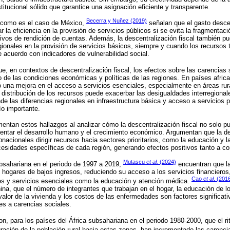
itucional sólido que garantice una asignación eficiente y transparente.
Becerra y Nuñez (2019)
, como es el caso de México,
señalan que el gasto descen
r la eficiencia en la provisión de servicios públicos si se evita la fragmentaci
os de rendición de cuentas. Además, la descentralización fiscal también pu
egionales en la provisión de servicios básicos, siempre y cuando los recursos 
e acuerdo con indicadores de vulnerabilidad social.
, en contextos de descentralización fiscal, los efectos sobre las carencias
de las condiciones económicas y políticas de las regiones. En países africa
 una mejora en el acceso a servicios esenciales, especialmente en áreas rur
distribución de los recursos puede exacerbar las desigualdades interregional
e las diferencias regionales en infraestructura básica y acceso a servicios p
o importante.
ntan estos hallazgos al analizar cómo la descentralización fiscal no solo pu
entar el desarrollo humano y el crecimiento económico. Argumentan que la des
nacionales dirigir recursos hacia sectores prioritarios, como la educación y l
ecesidades específicas de cada región, generando efectos positivos tanto a co
Mutascu
et al.
(2024)
ubsahariana en el periodo de 1997 a 2019,
encuentran que la 
os hogares de bajos ingresos, reduciendo su acceso a los servicios financiero
Cao
et al
. (201
nes y servicios esenciales como la educación y atención médica.
na, que el número de integrantes que trabajan en el hogar, la educación de l
alor de la vivienda y los costos de las enfermedades son factores significativ
res a carencias sociales.
n, para los países del África subsahariana en el periodo 1980-2000, que el r
ación de la población rural hacia estas zonas, han incrementado las carenci