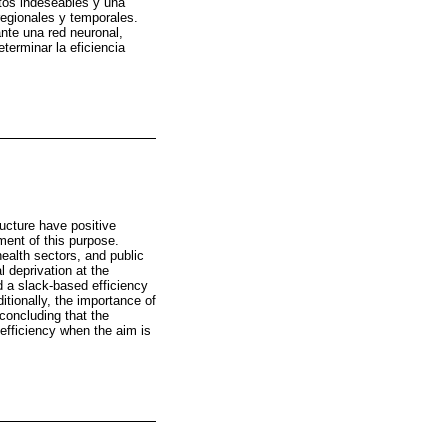
ctos indeseables y una
regionales y temporales.
nte una red neuronal,
terminar la eficiencia
ructure have positive
ment of this purpose.
ealth sectors, and public
l deprivation at the
 a slack-based efficiency
tionally, the importance of
oncluding that the
efficiency when the aim is