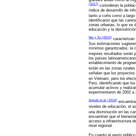
(2017)
consideran la poblaci
índice de desarrollo de in
tanto a corto como a largo
identificaron que las care
zonas urbanas, lo que se de
educación y la desnutrició
Niu y Xu (2023)
caracterizan 
Sus estimaciones sugieren 
mínimos garantizados; la c
mejores resultados serán p
los países latinoamericano
establecimiento de program
están en las zonas rurales
señalan que los proyectos 
en Vietnam, pero los efecto
Perú, identificando que lo
acumular activos y realiza
experimentaron de 2002 a 
Angulo
et al.
(2016)
encuentran
niveles de educación, el ac
una disminución en las ca
encuentran que el bienestar
acceso a infraestructura d
nivel regional.
En cuanto al gasto público