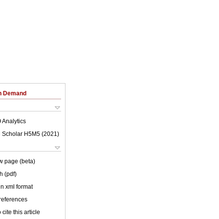
on Demand
 Analytics
 Scholar H5M5 (
2021
)
w page (beta)
h (pdf)
 in xml format
 references
cite this article