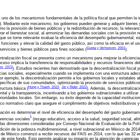
e uno de los mecanismos fundamentales de la política fiscal que permiten la 
). Mediante este mecanismo, los gobiernos pueden generar y adquirir bienes y
mo la provisión de bienes públicos y la redistribución de recursos; la relevanc
ar el bienestar social, al armonizar las demandas sociales con la provisión 
 que se torne relevante evaluar la eficiencia del desempeño gubernamental; es 
funciones y elevar la calidad del gasto público, así como la eficacia en el us
Gupta y Verhoeven, 2001
servicios y bienes públicos para fines sociales (
).
ntralización fiscal se presenta como un mecanismo para mejorar la eficiencia
ceso implica la transferencia de responsabilidades y recursos financieros del
es, 1972
). Estudios recientes han demostrado que la descentralización fiscal 
encias sociales, especialmente cuando se implementa con una estructura adec
or ejemplo, la descentralización permite a los gobiernos locales y estatales
pecíficas de sus comunidades, optimizando la provisión de servicios públic
Hung y Thanh, 2022
Jin y Rider, 2022
ructura básica (
;
). Además, la descentralizaci
tal y la transparencia, incentivando a los gobiernos subnacionales a utiliza
prioridades locales. Sin embargo, su éxito depende de la capacidad institucion
o normativo claro que asegure el cumplimiento de objetivos redistributivos y
igación es determinar el nivel de eficiencia del desempeño del gasto gubername
1
arencias sociales
(rezago educativo, acceso a la salud, seguridad social, ali
 las dimensiones consideradas por Consejo Nacional de Evaluación de la Polít
dición de la pobreza multidimensional, a nivel subnacional en México de 201
 de México comenzó a recibir recursos del FAIS en 2014, con lo que las 32 e
s de este fondo. Esto permite analizar su impacto en la atención de carencia