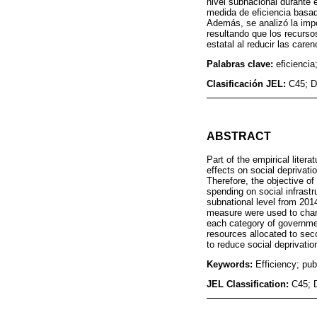
nivel subnacional durante 
medida de eficiencia basad
Además, se analizó la imp
resultando que los recurso
estatal al reducir las caren
Palabras clave:
eficiencia
Clasificación JEL:
C45; D
ABSTRACT
Part of the empirical liter
effects on social deprivati
Therefore, the objective o
spending on social infrastr
subnational level from 201
measure were used to chara
each category of governme
resources allocated to sec
to reduce social deprivatio
Keywords:
Efficiency; pub
JEL Classification:
C45; D