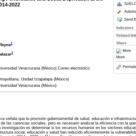
SciELO
2014-2022
Automat
Send th
Indicators
Related lin
Share
2
 Reyna
More
3
alazar
More
Permali
iversidad Veracruzana (México) Correo electrónico:
ropolitana, Unidad Iztapalapa (México)
iversidad Veracruzana (México)
rica señala que la provisión gubernamental de salud, educación e infraestruct
 de las carencias sociales; pero es necesario analizar la eficiencia con la que
ta investigación es determinar si los recursos humanos en los sectores educati
tructura social, educación y salud han reducido eficientemente la vulnerabilid