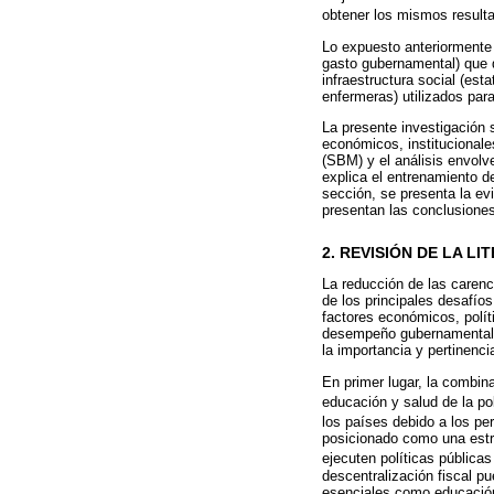
obtener los mismos result
Lo expuesto anteriormente
gasto gubernamental) que d
infraestructura social (es
enfermeras) utilizados para
La presente investigación s
económicos, institucionale
(SBM) y el análisis envolv
explica el entrenamiento d
sección, se presenta la ev
presentan las conclusiones 
2. REVISIÓN DE LA L
La reducción de las carenc
de los principales desafío
factores económicos, políti
desempeño gubernamental al
la importancia y pertinenc
En primer lugar, la combin
educación y salud de la po
los países debido a los per
posicionado como una estra
ejecuten políticas públic
descentralización fiscal p
esenciales como educación,