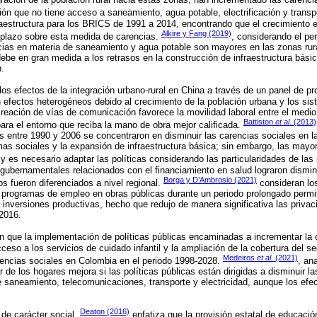
ón que no tiene acceso a saneamiento, agua potable, electrificación y transpo
fraestructura para los BRICS de 1991 a 2014, encontrando que el crecimiento 
Alkire y Fang (2019)
 plazo sobre esta medida de carencias.
, considerando el pe
ncias en materia de saneamiento y agua potable son mayores en las zonas rur
be en gran medida a los retrasos en la construcción de infraestructura básica
n.
los efectos de la integración urbano-rural en China a través de un panel de p
efectos heterogéneos debido al crecimiento de la población urbana y los sis
reación de vías de comunicación favorece la movilidad laboral entre el medio u
Battiston
et al.
(2013)
ara el entorno que reciba la mano de obra mejor calificada.
s entre 1990 y 2006 se concentraron en disminuir las carencias sociales en l
as sociales y la expansión de infraestructura básica; sin embargo, las mayo
 y es necesario adaptar las políticas considerando las particularidades de las
gubernamentales relacionados con el financiamiento en salud lograron disminu
Borga y D’Ambrosio (2021)
s fueron diferenciados a nivel regional.
consideran los
s programas de empleo en obras públicas durante un periodo prolongado permiti
r inversiones productivas, hecho que redujo de manera significativa las priva
2016.
 que la implementación de políticas públicas encaminadas a incrementar la c
ceso a los servicios de cuidado infantil y la ampliación de la cobertura del 
Medeiros
et al.
(2021)
rencias sociales en Colombia en el periodo 1998-2028.
, an
 de los hogares mejora si las políticas públicas están dirigidas a disminuir l
e saneamiento, telecomunicaciones, transporte y electricidad, aunque los ef
Deaton (2016)
 de carácter social,
enfatiza que la provisión estatal de educació