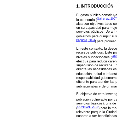
1. INTRODUCCIÓN
El gasto público constituy
Galí
et al
., 2007
la economía (
alcanzar objetivos tales co
en su capacidad para mejor
servicios públicos. De ahí
gobiernos para cumplir sus 
Baquero, 2024
) para proveer 
En este contexto, la desce
recursos públicos. Este pro
Oat
niveles subnacionales (
efectiva para reducir car
supervisión de recursos. P
directa las necesidades es
educación, salud e infraest
responsabilidad gubernamen
eficiente para atender las 
subnacionales y de un marc
El objetivo de esta invest
población vulnerable por c
servicios básicos), una de
CONEVAL, 2019
(
) para la me
relevante porque la Ciudad
pasaron a ser beneficiaria