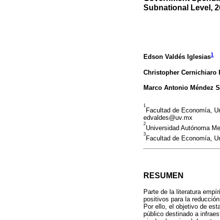
Subnational Level, 
1
Edson Valdés Iglesias
Christopher Cernichiaro
Marco Antonio Méndez S
1
Facultad de Economía, Un
edvaldes@uv.mx
2
Universidad Autónoma Met
3
Facultad de Economía, Un
RESUMEN
Parte de la literatura empí
positivos para la reducción
Por ello, el objetivo de es
público destinado a infraes