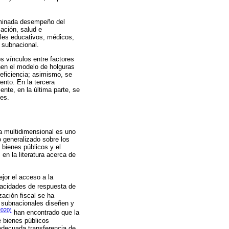
nominada desempeño del
ación, salud e
eles educativos, médicos,
l subnacional.
os vínculos entre factores
nen el modelo de holguras
 eficiencia; asimismo, se
ento. En la tercera
nte, en la última parte, se
tes.
a multidimensional es uno
 generalizado sobre los
 bienes públicos y el
n la literatura acerca de
jor el acceso a la
apacidades de respuesta de
zación fiscal se ha
s subnacionales diseñen y
2020)
han encontrado que la
e bienes públicos
adecuada transferencia de