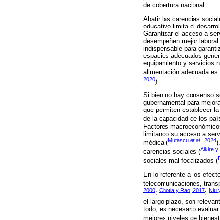
de cobertura nacional.
Abatir las carencias socia
educativo limita el desarro
Garantizar el acceso a ser
desempeñen mejor laboral y
indispensable para garanti
espacios adecuados genera
equipamiento y servicios n
alimentación adecuada es cr
2020
).
Si bien no hay consenso so
gubernamental para mejorar
que permiten establecer la
de la capacidad de los país
Factores macroeconómicos c
limitando su acceso a serv
Mutascu
et al.
, 2024
médica (
)
Alkire y
carencias sociales (
sociales mal focalizados (
En lo referente a los efect
telecomunicaciones, transpo
2000
Chotia y Rao, 2017
Niu 
;
;
el largo plazo, son relevan
todo, es necesario evaluar
mejores niveles de bienestar