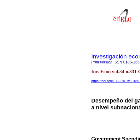
Investigación ec
Print version
ISSN
0185-166
Inv. Econ vol.84 n.331
https://doi.org/10.22201/fe.01
Desempeño del ga
a nivel subnacion
Government Spending