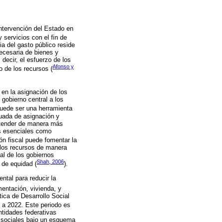
intervención del Estado en
 servicios con el fin de
ia del gasto público reside
necesaria de bienes y
decir, el esfuerzo de los
Afonso y
o de los recursos (
 en la asignación de los
 gobierno central a los
puede ser una herramienta
uada de asignación y
 atender de manera más
os esenciales como
ón fiscal puede fomentar la
r los recursos de manera
al de los gobiernos
Shah, 2006
 de equidad (
).
ntal para reducir la
mentación, vivienda, y
ica de Desarrollo Social
4 a 2022. Este periodo es
ntidades federativas
s sociales bajo un esquema