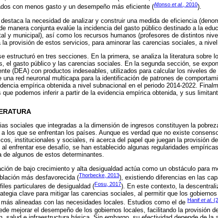
Afonso
et al.
, 2010
ados con menos gasto y un desempeño más eficiente (
).
 destaca la necesidad de analizar y construir una medida de eficiencia (de
e manera conjunta evalúe la incidencia del gasto público destinado a la educ
tatal y municipal), así como los recursos humanos (profesores de distintos niv
 la provisión de estos servicios, para aminorar las carencias sociales, a nive
e estructuró en tres secciones. En la primera, se analiza la literatura sobre l
s, el gasto público y las carencias sociales. En la segunda sección, se expo
ente (DEA) con productos indeseables, utilizados para calcular los niveles de
e una red neuronal multicapa para la identificación de patrones de comportami
idencia empírica obtenida a nivel subnacional en el periodo 2014-2022. Finalme
que podemos inferir a partir de la evidencia empírica obtenida, y sus limitan
ITERATURA
ias sociales que integradas a la dimensión de ingresos constituyen la pobrez
s a los que se enfrentan los países. Aunque es verdad que no existe consenso
cos, institucionales y sociales, ni acerca del papel que juegan la provisión de
 enfrentar ese desafío, se han establecido algunas regularidades empíricas e
ia de algunos de estos determinantes.
ación de bajo crecimiento y alta desigualdad actúa como un obstáculo para me
Thorbecke, 2013
blación más desfavorecida (
), existiendo diferencias en las c
Fosu, 2017
files particulares de desigualdad (
). En este contexto, la descentrali
tegia clave para mitigar las carencias sociales, al permitir que los gobierno
Hanif
et al
. (
as más alineadas con las necesidades locales. Estudios como el de
uede mejorar el desempeño de los gobiernos locales, facilitando la provisión d
 salud e infraestructura básica. Sin embargo, su efectividad depende de la 