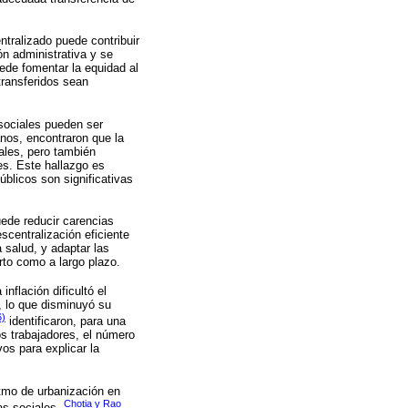
tralizado puede contribuir
ón administrativa y se
ede fomentar la equidad al
transferidos sean
 sociales pueden ser
nos, encontraron que la
ales, pero también
es. Este hallazgo es
úblicos son significativas
ede reducir carencias
centralización eficiente
a salud, y adaptar las
rto como a largo plazo.
inflación dificultó el
s, lo que disminuyó su
6)
identificaron, para una
os trabajadores, el número
os para explicar la
itmo de urbanización en
Chotia y Rao
as sociales.