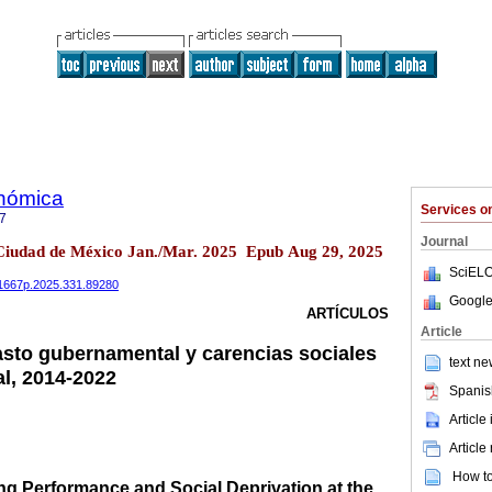
onómica
Services 
7
Journal
 Ciudad de México Jan./Mar. 2025 Epub Aug 29, 2025
SciELO
851667p.2025.331.89280
Google
ARTÍCULOS
Article
sto gubernamental y carencias sociales
text ne
al, 2014-2022
Spanis
Article
Article
How to 
 Performance and Social Deprivation at the