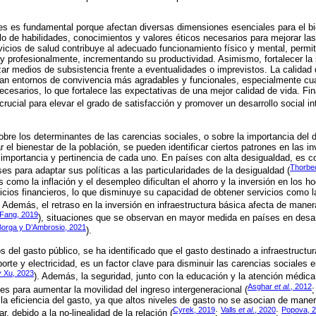
les es fundamental porque afectan diversas dimensiones esenciales para el b
llo de habilidades, conocimientos y valores éticos necesarios para mejorar la
vicios de salud contribuye al adecuado funcionamiento físico y mental, permi
 profesionalmente, incrementando su productividad. Asimismo, fortalecer la 
zar medios de subsistencia frente a eventualidades o imprevistos. La calidad 
n entornos de convivencia más agradables y funcionales, especialmente c
ecesarios, lo que fortalece las expectativas de una mejor calidad de vida. Fi
ucial para elevar el grado de satisfacción y promover un desarrollo social int
bre los determinantes de las carencias sociales, o sobre la importancia del
 el bienestar de la población, se pueden identificar ciertos patrones en las i
 importancia y pertinencia de cada uno. En países con alta desigualdad, es 
Thorbe
es para adaptar sus políticas a las particularidades de la desigualdad (
omo la inflación y el desempleo dificultan el ahorro y la inversión en los h
icios financieros, lo que disminuye su capacidad de obtener servicios como 
. Además, el retraso en la inversión en infraestructura básica afecta de manera
 Fang, 2019
), situaciones que se observan en mayor medida en países en desar
Borga y D’Ambrosio, 2021
).
os del gasto público, se ha identificado que el gasto destinado a infraestruct
rte y electricidad, es un factor clave para disminuir las carencias sociales e
y Xu, 2023
). Además, la seguridad, junto con la educación y la atención médica
Asghar
et al.
, 2012
tes para aumentar la movilidad del ingreso intergeneracional (
 la eficiencia del gasto, ya que altos niveles de gasto no se asocian de mane
Cyrek, 2019
Valls
et al
., 2020
Popova, 
, debido a la no-linealidad de la relación (
;
;