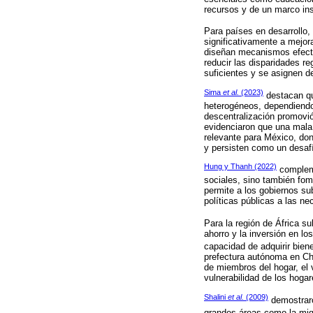
recursos y de un marco inst
Para países en desarrollo
significativamente a mejora
diseñan mecanismos efectiv
reducir las disparidades r
suficientes y se asignen d
Sima
et al.
(2023)
destacan que
heterogéneos, dependiendo 
descentralización promovió
evidenciaron que una mala 
relevante para México, dond
y persisten como un desafí
Hung y Thanh (2022)
compleme
sociales, sino también fom
permite a los gobiernos sub
políticas públicas a las n
Para la región de África s
ahorro y la inversión en l
capacidad de adquirir bie
prefectura autónoma en Chi
de miembros del hogar, el v
vulnerabilidad de los hoga
Shalini
et al.
(2009)
demostraro
grandes áreas como la migr