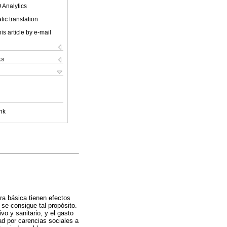
 Analytics
ic translation
is article by e-mail
ks
nk
ura básica tienen efectos
 se consigue tal propósito.
vo y sanitario, y el gasto
ad por carencias sociales a