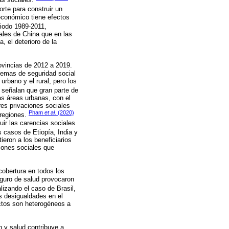
rte para construir un
económico tiene efectos
riodo 1989-2011,
ales de China que en las
, el deterioro de la
rovincias de 2012 a 2019.
temas de seguridad social
rbano y el rural, pero los
señalan que gran parte de
as áreas urbanas, con el
res privaciones sociales
Pham
et al.
(2020)
 regiones.
ir las carencias sociales
 casos de Etiopía, India y
eron a los beneficiarios
ciones sociales que
obertura en todos los
seguro de salud provocaron
alizando el caso de Brasil,
as desigualdades en el
ectos son heterogéneos a
n y salud contribuye a