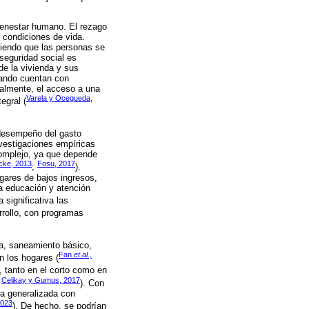
ienestar humano. El rezago
s condiciones de vida.
tiendo que las personas se
seguridad social es
de la vivienda y sus
uando cuentan con
nalmente, el acceso a una
Varela y Ocegueda,
egral (
 desempeño del gasto
nvestigaciones empíricas
complejo, ya que depende
cke, 2013
Fosu, 2017
;
).
ogares de bajos ingresos,
la educación y atención
 significativa las
rollo, con programas
ura, saneamiento básico,
Fan
et al.,
n los hogares (
, tanto en el corto como en
Celikay y Gumus, 2017
;
). Con
ra generalizada con
2023
). De hecho, se podrían