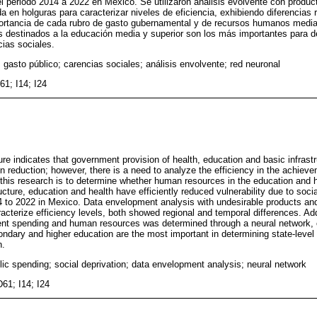
el periodo 2014 a 2022 en México. Se utilizaron análisis evolvente con produ
a en holguras para caracterizar niveles de eficiencia, exhibiendo diferencias 
ortancia de cada rubro de gasto gubernamental y de recursos humanos media
s destinados a la educación media y superior son los más importantes para de
cias sociales.
; gasto público; carencias sociales; análisis envolvente; red neuronal
61; I14; I24
ature indicates that government provision of health, education and basic infrast
on reduction; however, there is a need to analyze the efficiency in the achieve
f this research is to determine whether human resources in the education and h
ucture, education and health have efficiently reduced vulnerability due to socia
4 to 2022 in Mexico. Data envelopment analysis with undesirable products and
cterize efficiency levels, both showed regional and temporal differences. Addi
nt spending and human resources was determined through a neural network, c
ondary and higher education are the most important in determining state-level 
n.
lic spending; social deprivation; data envelopment analysis; neural network
61; I14; I24