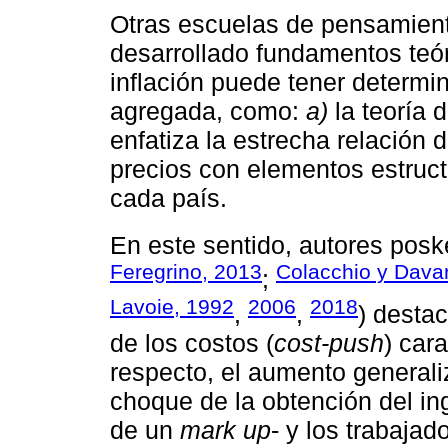
Otras escuelas de pensamien
desarrollado fundamentos teó
inflación puede tener determ
agregada, como:
a)
la teoría d
enfatiza la estrecha relación
precios con elementos estruct
cada país.
En este sentido, autores pos
Feregrino, 2013
Colacchio y Dava
;
Lavoie, 1992
2006
2018
,
,
) destac
de los costos (
cost-push
) cara
respecto, el aumento generaliz
choque de la obtención del in
de un
mark up
- y los trabajad