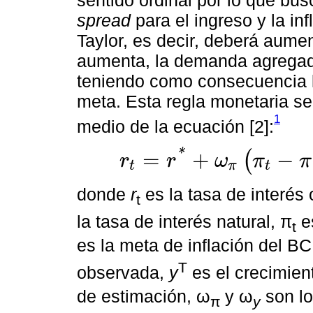
sentido ordinal por lo que bus
spread
para el ingreso y la inf
Taylor, es decir, deberá aumen
aumenta, la demanda agregada 
teniendo como consecuencia la
meta. Esta regla monetaria s
1
medio de la ecuación [2]:
*
=
+
−
(
r
r
ω
π
π
t
π
t
r
t
=
r
*
+
ω
π
π
t
-
π
T
+
ω
y
y
t
-
y
T
+
ε
t
donde
r
es la tasa de interés 
t
la tasa de interés natural, π
es
t
es la meta de inflación del B
T
observada,
y
es el crecimient
de estimación, ω
y ω
son lo
π
y