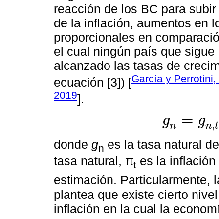
reacción de los BC para subir 
de la inflación, aumentos en 
proporcionales en comparación
el cual ningún país que sigue
alcanzado las tasas de crecim
García y Perrotini
ecuación [3]) [
2019
].
=
g
g
,
g
n
=
g
n
,
t
-
1
-
μ
π
t
n
n
t
donde
g
es la tasa natural d
n
tasa natural, π
es la inflación
t
estimación. Particularmente, 
plantea que existe cierto nive
inflación en la cual la econo