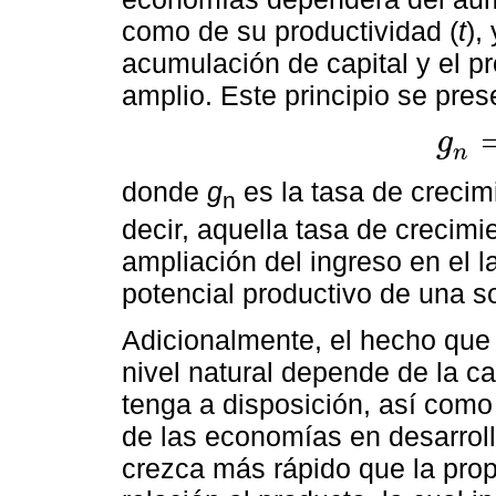
como de su productividad (
t
),
acumulación de capital y el p
amplio. Este principio se pres
g
g
n
=
l
+
t
n
donde
g
es la tasa de crecim
n
decir, aquella tasa de crecimien
ampliación del ingreso en el la
potencial productivo de una s
Adicionalmente, el hecho que
nivel natural depende de la c
tenga a disposición, así como
de las economías en desarroll
crezca más rápido que la prop