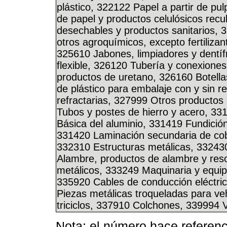
plástico, 322122 Papel a partir de p
de papel y productos celulósicos recu
desechables y productos sanitarios, 
otros agroquímicos, excepto fertiliz
325610 Jabones, limpiadores y dentífr
flexible, 326120 Tubería y conexione
productos de uretano, 326160 Botell
de plástico para embalaje con y sin r
refractarias, 327999 Otros productos
Tubos y postes de hierro y acero, 33
Básica del aluminio, 331419 Fundición
331420 Laminación secundaria de cobr
332310 Estructuras metálicas, 332430
Alambre, productos de alambre y res
metálicos, 333249 Maquinaria y equip
335920 Cables de conducción eléctri
Piezas metálicas troqueladas para veh
triciclos, 337910 Colchones, 339994 
Nota: el número hace referenc