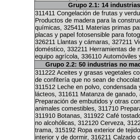
Grupo 2.1: 14 industria
311411 Congelación de frutas y verd
Productos de madera para la construc
químicas, 325411 Materias primas par
placas y papel fotosensible para foto
326211 Llantas y cámaras, 327211 Vid
doméstico, 332211 Herramientas de m
equipo agrícola, 336110 Automóviles 
Grupo 2.2: 50 industrias no ma
311222 Aceites y grasas vegetales co
de confitería que no sean de chocola
311512 Leche en polvo, condensada 
lácteos, 311611 Matanza de ganado, 
Preparación de embutidos y otras co
animales comestibles, 311710 Prepar
311910 Botanas, 311922 Café tostado
no alcohólicas, 312120 Cerveza, 3122
trama, 315192 Ropa exterior de tejid
interior y de dormir, 316211 Calzado 