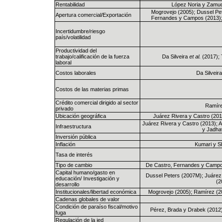
Rentabilidad
López Noria y Zamu
Mogrovejo (2005); Dussel Pe
Apertura comercial/Exportación
Fernandes y Campos (2013); 
Incertidumbre/riesgo
país/volatilidad
Productividad del
trabajo/calificación de la fuerza
Da Silveira
et al.
(2017); 
laboral
Costos laborales
Da Silveir
Costos de las materias primas
Crédito comercial dirigido al sector
Ramíre
privado
Ubicación geográfica
Juárez Rivera y Castro (201
Juárez Rivera y Castro (2013); A
Infraestructura
y Jadha
Inversión pública
Inflación
Kumari y S
Tasa de interés
Tipo de cambio
De Castro, Fernandes y Campos
Capital humano/gasto en
Dussel Peters (2007M); Juárez
educación/ Investigación y
(2
desarrollo
Institucionales/libertad económica
Mogrovejo (2005); Ramírez (2
Cadenas globales de valor
Condición de paraíso fiscal/motivo
Pérez, Brada y Drabek (2012)
fuga
Regulación de la ied