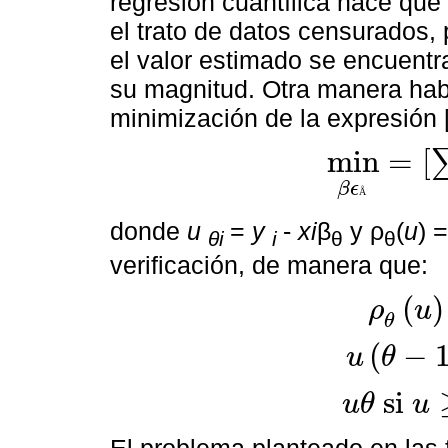
regresión cuantílica hace que
el trato de datos censurados, 
el valor estimado se encuentr
su magnitud. Otra manera habi
minimización de la expresión [
m
i
n
=
[
m
i
n
β
ϵ
Å
=
∑
t
=
1
n
ρ
θ
u
β
ϵ
Å
donde
u
=
y
-
xi
β
y ρ
(
u
) 
θi
i
θ
θ
verificación, de manera que:
(
)
ρ
u
θ
(
−
u
θ
ρ
θ
u
:
u
θ
-
1
s
i
u
θ
s
i
u
s
i
u
θ
u
El problema planteado en las f