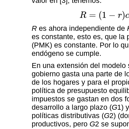
valor en [3], tenemos:
=
(
1
−
)
R
r
R
=
1
-
r
α
A
α
L
r
1
-
α
’
α
R
es ahora independiente de
es constante, esto es, que la 
(PMK) es constante. Por lo que
endógeno se cumple.
En una extensión del modelo s
gobierno gasta una parte de l
de los hogares y para el prop
política de presupuesto equil
impuestos se gastan en dos fo
desarrollo a largo plazo (
G
1) 
políticas distributivas (
G
2) (d
productivos, pero
G
2 se supo