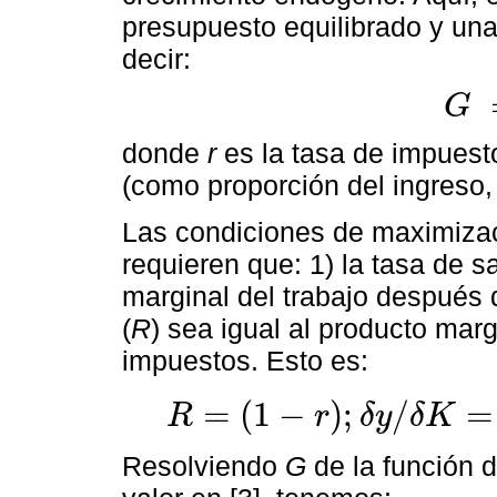
presupuesto equilibrado y una
decir:
G
G
=
r
Y
donde
r
es la tasa de impues
(como proporción del ingreso
Las condiciones de maximizac
requieren que: 1) la tasa de sa
marginal del trabajo después d
(
R
) sea igual al producto mar
impuestos. Esto es:
=
(
1
−
)
;
/
=
R
r
δ
y
δ
K
R
=
1
-
r
;
δ
y
/
δ
K
=
1
-
r
α
A
K
-
1
-
α
G
1
-
α
Resolviendo
G
de la función d