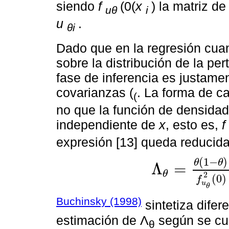
siendo
f
(0(
x
) la matriz d
uθ
i
u
.
θi
Dado que en la regresión cuan
sobre la distribución de la per
fase de inferencia es justamen
covarianzas (
. La forma de c
(
no que la función de densidad
independiente de
x
, esto es,
f
expresión [13] queda reducida
(
1
−
)
θ
θ
Λ
=
θ
Λ
θ
=
θ
1
-
θ
f
u
θ
2
0
E
x
i
x
´
ι
-
1
2
(
0
)
f
u
θ
Buchinsky (1998)
sintetiza difer
estimación de Λ
según se cu
θ