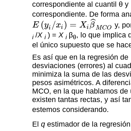
correspondiente al cuantil θ y
correspondiente. De forma an
ˆ
(
/
)
=
y, po
E
y
x
X
β
i
i
E
y
i
/
x
i
=
X
i
β
^
M
C
O
M
C
O
i
/
X
) =
X
β
, lo que implica
i
i
i
θ
el único supuesto que se hace 
Es así que en la regresión d
desviaciones (errores) al cuad
minimiza la suma de las desv
pesos asimétricos. A diferenci
MCO, en la que hablamos de u
existen tantas rectas, y así ta
estemos considerando.
El
q
estimador de la regresión