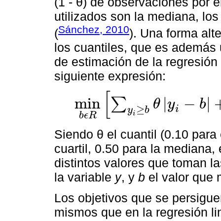
(1 - θ) de observaciones por
utilizados son la mediana, los 
Sánchez, 2010
(
). Una forma alt
los cuantiles, que es además
de estimación de la regresión 
siguiente expresión:
[
min
|
−
|
∑
θ
y
b
min
b
ϵ
R
∑
y
i
≥
b
θ
y
i
-
b
+
∑
≥
y
i
≤
b
1
-
θ
y
i
-
b
i
y
b
i
b
ϵ
R
Siendo θ el cuantil (0.10 para 
cuartil, 0.50 para la mediana, 
distintos valores que toman l
la variable
y
, y
b
el valor que 
Los objetivos que se persiguen
mismos que en la regresión l