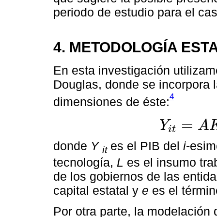
periodo de estudio para el ca
4. METODOLOGÍA ESTA
En esta investigación utiliza
Douglas, donde se incorpora l
4
dimensiones de éste:
=
Y
A
i
t
Y
i
t
=
A
K
α
L
β
G
γ
e
u
i
donde
Y
es el PIB del
i
-esim
it
tecnología,
L
es el insumo tra
de los gobiernos de las entid
capital estatal y
e
es el términ
Por otra parte, la modelación