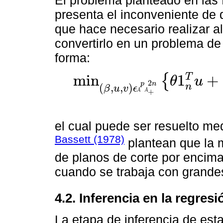
presenta el inconveniente de 
que hace necesario realizar 
convertirlo en un problema de
forma:
T
m
i
n
1
+
{
θ
u
2
p
n
m
i
n
β
,
u
,
v
ϵ
Å
p
Å
+
2
n
θ
1
n
T
u
+
1
-
θ
1
n
T
v
X
β
+
u
+
v
=
y
(
,
,
)
n
β
u
v
ϵ
Å
Å
+
el cual puede ser resuelto me
Bassett (1978)
plantean que la m
de planos de corte por encima
cuando se trabaja con grande
4.2. Inferencia en la regresi
La etapa de inferencia de est