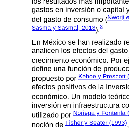
los resultados más importante
gastos en inversión o capital 
Nworji
e
del gasto de consumo (
3
Sasma y Sasmal
,
2013
).
En México se han realizado r
analicen los efectos del gast
crecimiento económico. Por e
define una función de produc
Kehoe y Prescott 
propuesto por
efectos positivos de la invers
económico. Un modelo teóric
inversión en infraestructura c
Noriega y Fontenla 
utilizado por
Fisher y Seater (1993)
noción de