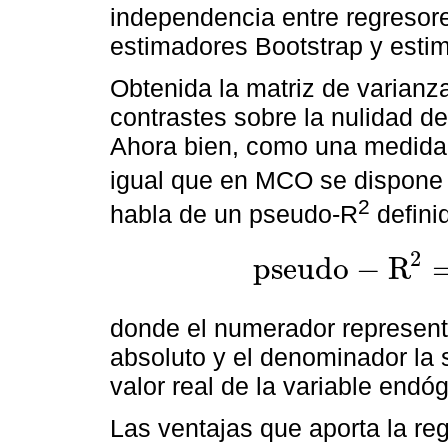
independencia entre regresore
estimadores Bootstrap y esti
Obtenida la matriz de varianz
contrastes sobre la nulidad de
Ahora bien, como una medida 
igual que en MCO se dispone 
2
habla de un pseudo-R
defini
2
p
s
e
u
d
o
−
R
p
s
e
u
d
o
-
R
2
=
1
-
∑
i
=
1
n
y
i
-
y
1
^
∑
i
=
!
donde el numerador represent
absoluto y el denominador la
valor real de la variable endóg
Las ventajas que aporta la reg