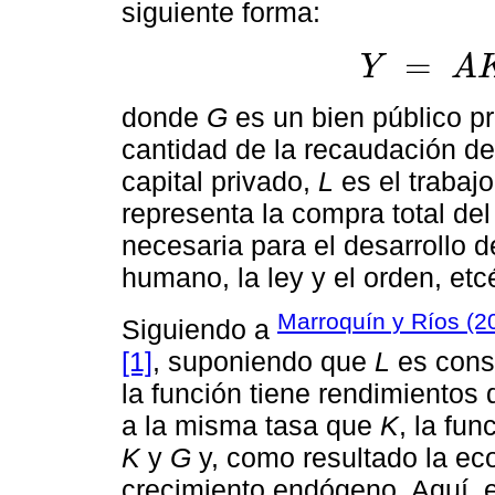
siguiente forma:
=
Y
A
Y
=
A
K
α
(
L
G
)
1
-
α
donde
G
es un bien público p
cantidad de la recaudación d
capital privado,
L
es el trabaj
representa la compra total de
necesaria para el desarrollo de 
humano, la ley y el orden, etc
Marroquín y Ríos (2
Siguiendo a
[1]
, suponiendo que
L
es cons
la función tiene rendimientos
a la misma tasa que
K
, la fu
K
y
G
y, como resultado la ec
crecimiento endógeno. Aquí, e