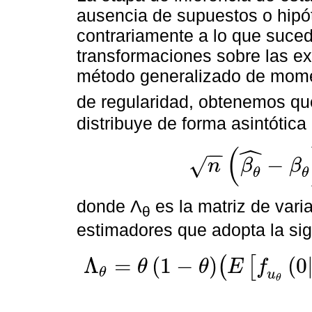
ausencia de supuestos o hipót
contrariamente a lo que suce
transformaciones sobre las exp
método generalizado de mome
de regularidad, obtenemos qu
distribuye de forma asintótic
ˆ
(
−
−
−
√
n
β
β
n
β
θ
^
-
β
θ
→
L
N
0
,
Λ
θ
θ
θ
donde Λ
es la matriz de vari
θ
estimadores que adopta la sig
Λ
=
(
1
−
)
(
0
(
[
θ
θ
E
f
θ
Λ
θ
=
θ
1
-
θ
E
f
u
θ
0
x
i
x
i
x
´
ι
-
1
E
x
i
x
´
ι
E
f
u
θ
0
x
i
x
i
x
´
ι
-
1
u
θ