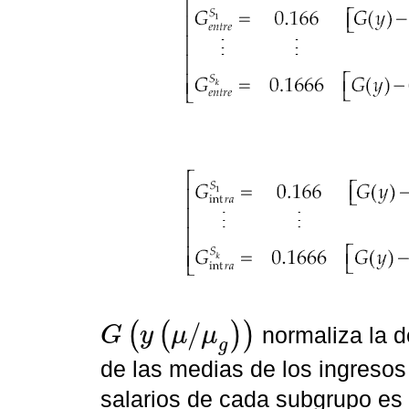
/
(
(
)
)
normaliza la de
G
y
μ
μ
G
y
μ
/
μ
g
g
de las medias de los ingresos
salarios de cada subgrupo es