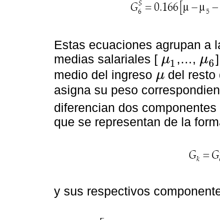
Estas ecuaciones agrupan a l
medias salariales [
,…,
μ
μ
1
6
μ
1
μ
6
medio del ingreso
del resto
μ
μ
asigna su peso correspondiente
diferencian dos componentes d
que se representan de la form
y sus respectivos componente