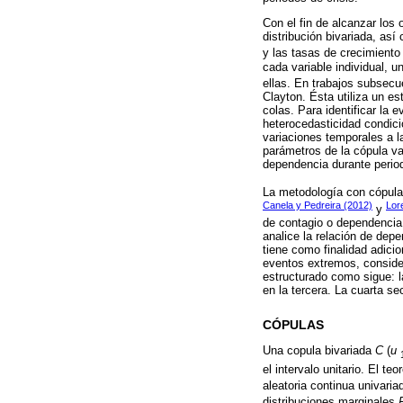
Con el fin de alcanzar los 
distribución bivariada, as
y las tasas de crecimient
cada variable individual, 
ellas. En trabajos subsec
Clayton. Ésta utiliza un e
colas. Para identificar la
heterocedasticidad condi
variaciones temporales a l
parámetros de la cópula va
dependencia durante perio
La metodología con cópulas
Canela y Pedreira (2012)
Lor
y
de contagio o dependencia
analice la relación de depe
tiene como finalidad adici
eventos extremos, consider
estructurado como sigue: l
en la tercera. La cuarta s
CÓPULAS
Una copula bivariada
C
(
u
el intervalo unitario. El t
aleatoria continua univari
distribuciones marginales