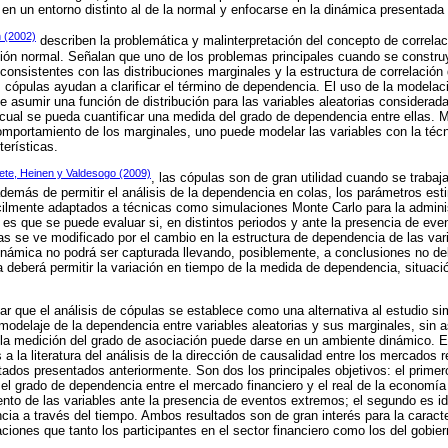
 en un entorno distinto al de la normal y enfocarse en la dinámica presentada 
 (2002)
describen la problemática y malinterpretación del concepto de correlac
ución normal. Señalan que uno de los problemas principales cuando se constru
onsistentes con las distribuciones marginales y la estructura de correlación 
cópulas ayudan a clarificar el término de dependencia. El uso de la modelac
de asumir una función de distribución para las variables aleatorias considerad
 cual se pueda cuantificar una medida del grado de dependencia entre ellas. M
comportamiento de los marginales, uno puede modelar las variables con la té
erísticas.
lete, Heinen y Valdesogo (2009)
, las cópulas son de gran utilidad cuando se trabaj
además de permitir el análisis de la dependencia en colas, los parámetros es
cilmente adaptados a técnicas como simulaciones Monte Carlo para la adminis
 es que se puede evaluar si, en distintos periodos y ante la presencia de eve
s se ve modificado por el cambio en la estructura de dependencia de las vari
dinámica no podrá ser capturada llevando, posiblemente, a conclusiones no del
a deberá permitir la variación en tiempo de la medida de dependencia, situaci
 que el análisis de cópulas se establece como una alternativa al estudio si
 modelaje de la dependencia entre variables aleatorias y sus marginales, sin 
e la medición del grado de asociación puede darse en un ambiente dinámico. E
 la literatura del análisis de la dirección de causalidad entre los mercados re
tados presentados anteriormente. Son dos los principales objetivos: el primero
 el grado de dependencia entre el mercado financiero y el real de la economí
nto de las variables ante la presencia de eventos extremos; el segundo es id
cia a través del tiempo. Ambos resultados son de gran interés para la caracte
aciones que tanto los participantes en el sector financiero como los del gobie