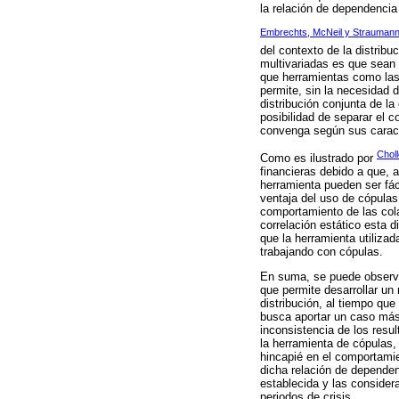
la relación de dependencia
Embrechts, McNeil y Straumann
del contexto de la distrib
multivariadas es que sean c
que herramientas como las 
permite, sin la necesidad 
distribución conjunta de la
posibilidad de separar el 
convenga según sus caract
Chol
Como es ilustrado por
financieras debido a que, 
herramienta pueden ser fá
ventaja del uso de cópulas
comportamiento de las cola
correlación estático esta 
que la herramienta utilizad
trabajando con cópulas.
En suma, se puede observar
que permite desarrollar un
distribución, al tiempo qu
busca aportar un caso más a
inconsistencia de los resul
la herramienta de cópulas,
hincapié en el comportamie
dicha relación de dependen
establecida y las consider
periodos de crisis.