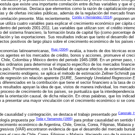
postula que existe una importante correlación entre dichas variables y que el
os de economías. Destaca que elementos como la razón de capitalización-produ
s y de ofertas iniciales públicas, además de la regulación del mercado fina
Cortés y Hernández (2014)
correlación presente. Más recientemente,
proponen un
ue utiliza cuatro variables para explicar el crecimiento económico per cápita d
dentro del periodo 2001-2011. Las variables que utilizan son: el crédito inter
lo del sistema financiero, la formación bruta de capital fijo (como porcentaje 
nflación y las exportaciones. Sus resultados indican que tanto el desarrollo del
efectos positivos de largo plazo sobre el crecimiento económico de los países
Ruiz (2004)
e economías latinoamericanas,
evalúa, a través de dos técnicas econ
los agentes en los mercados de crédito, bonos y acciones, promueve el crec
, Chile, Colombia y México dentro del periodo 1945-1998. En un primer paso, s
s ordinarios para determinar el impacto específico de los mercados financier
 país. Posteriormente, con la finalidad de capturar efectos de externalidad i
e crecimiento endógeno, se aplica el método de estimación Zellner-Schmidt p
de regresión sin relación aparente (SURE,
Seemingly Unrelated Regression E
 diferenciados en la contribución que tiene el sector financiero a la tasa de 
 resultados apoyan la idea de que, vistos de manera individual, los mercado
el proceso de crecimiento de los países, se puntualiza que la interdependencia
nte la orientación causal, de dicha relación. En otras palabras, que los indic
en a presentar una mayor vinculación con el crecimiento económico si se consi
Caporale, H
 de causalidad y cointegración, se destaca el trabajo presentado por
Toda y Yamamoto (1995)
ología propuesta por
para probar causalidad en sentido G
crecimiento económico de Argentina, Chile, Grecia, Corea, Filipinas, Malasia y
resivos (VAR) encontraron evidencia de que el desarrollo del mercado bursáti
ara el caso de Chile, Corea, Filipinas y Malasia. Haciendo uso de la misma