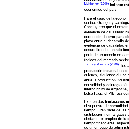
Mukherjee (2008)
hallaron evi
económico del país.
Para el caso de la economí
sentido Granger y cointegra
Concluyeron que el desarro
evidencia de causalidad bid
corrección de error para ef
plazo entre el desarrollo 
evidencia de causalidad en
desarrollo del mercado fin
partir de un modelo de corr
índices del mercado accion
Torres y Venegas (2008)
, los 
producción industrial en e
quienes, siguiendo el uso 
entre la producción industr
causalidad y cointegración
interno bruto de Argentina,
bolsa hacia el PIB, así com
Existen dos limitaciones im
el supuesto de normalidad 
tiempo. Gran parte de las 
distribución normal gaussi
obstante, el empleo de la d
tiempo financieras: específ
de un enfoque de administr