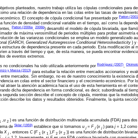
objetivos planteados, nuestro trabajo utiliza las cópulas condicionales para des
í como una relación de dependencia en las colas entre las tasas de rendimient
Patton (200
o económico. El concepto de cópula condicional fue presentado por
una función de densidad condicional variable en el tiempo, así como la depend
Patton (2006a
2006b
uentes,
,
) desarrolló el modelo de cópula bivariada, que llam
stimador de máxima verosimilitud de periodos múltiples para probar asimetría 
 evolución de las varianzas condicionales se emplea un modelo generalizado au
cional (GARCH,
Generalized Autoregressive Conditional Heteroskedasticity
) y 
a estructura de dependencia presente en cada periodo. Esta modificación al 
ríen a través del tiempo y que, de esta manera, se pueda encontrar evidenci
dos de eventos extremos.
Rodríguez (2007)
Okimoto
 no condicionales ha sido utilizada anteriormente por
,
enzo y Massa (2013)
para estudiar la relación entre mercados accionarios y eval
 entre mercados. Sin embargo, no es de nuestro conocimiento la existencia d
ndencia en colas entre el sector financiero y el crecimiento económico. Por lo
onal atraer la atención académica hacia el uso de esta herramienta en el con
ando dicha dependencia en forma condicional, es decir, subordinada al tiempo
a segunda sección describe el concepto de cópula, mientras que la metodolog
ección describe los datos y resultados obtenidos. Finalmente, la quinta secci
,
u
) es una función de distribución multivariada acumulada (FDA) para dos
1
2
Sklar (1959)
eorema de
establece que si tomamos
u
=
F
(
x
) para
j
= 1,2 como 
j
j
j
ada
X
, entonces
C
(
F
(
x
),
F
(
x
)) es una función de distribución bivari
j
1
1
2
2
F
, j
= 1,2. Inversamente, si
F
es una FDA continua bivariada con marginales