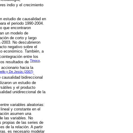
res indio y el crecimiento
un estudio de causalidad en
para el periodo 1990-2004.
po que encontraron
zan un modelo de
ación de corto y largo
1-2003. No descubrieron
acto negativo sobre el
nto económico. También, a
cointegración entre los
Tinoco,
 los resultados de
 accionario hacia la
bello y De Jesús (2007)
,
 causalidad bidireccional
lizaron un estudio de
sátiles y el producto
alidad unidireccional de la
entre variables aleatorias:
lineal y constante en el
elación asumen una
e las variables. No
s propias de las series de
s de la relación. A partir
eras, es necesario modelar