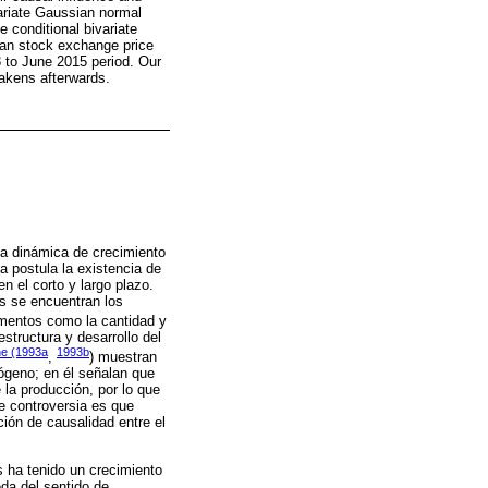
variate Gaussian normal
 conditional bivariate
can stock exchange price
3 to June 2015 period. Our
eakens afterwards.
la dinámica de crecimiento
a postula la existencia de
n el corto y largo plazo.
es se encuentran los
ementos como la cantidad y
structura y desarrollo del
ne (1993a
1993b
,
) muestran
dógeno; en él señalan que
 la producción, por lo que
e controversia es que
ción de causalidad entre el
s ha tenido un crecimiento
eda del sentido de