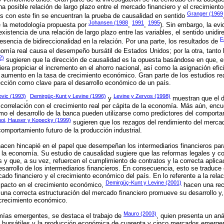
a posible relación de largo plazo entre el mercado financiero y el crecimient
Granger (1969
s con este fin se encuentran la prueba de causalidad en sentido
Johansen (1988
1991
1995
de la metodología propuesta por
,
,
). Sin embargo, la ev
xistencia de una relación de largo plazo entre las variables, el sentido unidire
F
resencia de bidireccionalidad en la relación. Por una parte, los resultados de
mía real causa el desempeño bursátil de Estados Unidos; por la otra, tanto 
2)
sugieren que la dirección de causalidad es la opuesta basándose en que, e
iera propiciar el incremento en el ahorro nacional, así como la asignación efic
n aumento en la tasa de crecimiento económico. Gran parte de los estudios re
ección como clave para el desarrollo económico de un país.
ovic (1993)
Demirgüç-Kunt y Levine (1996)
Levine y Zervos (1998)
,
y
muestran que el d
correlación con el crecimiento real per cápita de la economía. Más aún, encue
o el desarrollo de la banca pueden utilizarse como predictores del comportam
oi, Hauser y Kopecky (1999)
sugieren que los rezagos del rendimiento del merca
 comportamiento futuro de la producción industrial.
acen hincapié en el papel que desempeñan los intermediarios financieros para
e la economía. Su estudio de causalidad sugiere que las reformas legales y co
 y que, a su vez, refuercen el cumplimiento de contratos y la correcta aplica
sarrollo de los intermediarios financieros. En consecuencia, esto se traduce
cado financiero y el crecimiento económico del país. En lo referente a la relac
Demirgüç-Kunt y Levine (2001)
mpacto en el crecimiento económico,
hacen una rec
 una correcta estructuración del mercado financiero promueve su desarrollo y,
 crecimiento económico.
Mauro (2003)
mías emergentes, se destaca el trabajo de
, quien presenta un anál
s bursátiles y la producción económica de cuarenta y cinco mercados emergen