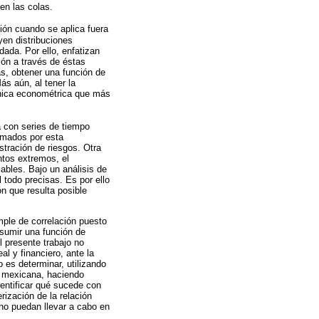
en las colas.
ión cuando se aplica fuera
yen distribuciones
dada. Por ello, enfatizan
ión a través de éstas
as, obtener una función de
ás aún, al tener la
cnica econométrica que más
a con series de tiempo
timados por esta
tración de riesgos. Otra
ntos extremos, el
ables. Bajo un análisis de
 todo precisas. Es por ello
ón que resulta posible
mple de correlación puesto
asumir una función de
l presente trabajo no
al y financiero, ante la
 es determinar, utilizando
a mexicana, haciendo
entificar qué sucede con
rización de la relación
rno puedan llevar a cabo en