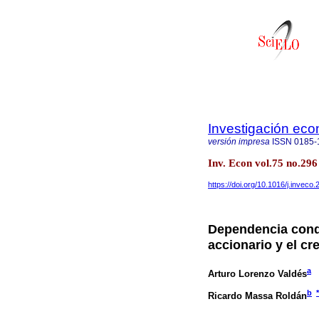
Investigación ec
versión impresa
ISSN
0185-
Inv. Econ vol.75 no.296
https://doi.org/10.1016/j.inveco
Dependencia condi
accionario y el c
a
Arturo Lorenzo Valdés
b
*
Ricardo Massa Roldán