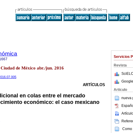
onómica
Servicios 
1667
Revista
 Ciudad de México abr./jun. 2016
SciELO
.2016.07.005
Google
ARTÍCULOS
Articulo
cional en colas entre el mercado
nueva p
recimiento económico: el caso mexicano
Españo
Artícu
Referen
Como c