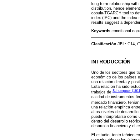
long-term relationship wit
distribution, hence elemen
copula-TGARCH tool to det
index (IPC) and the index 
results suggest a dependenc
Keywords
conditional cop
Clasificación JEL:
C14, C
INTRODUCCIÓN
Uno de los sectores que tr
económico de los países es
una relación directa y posi
Esta relación ha sido estu
Schumpeter (1911
trabajos de
calidad de instrumentos fin
mercado financiero, tenían
una relación empírica entre
altos niveles de desarroll
puede interpretarse como u
dentro del desarrollo teóri
desarrollo financiero y el 
El estudio -tanto teórico c
considerable en los último