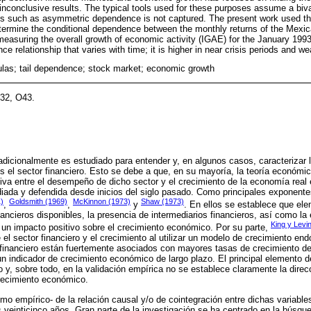
h inconclusive results. The typical tools used for these purposes assume a bi
ts such as asymmetric dependence is not captured. The present work used the
ermine the conditional dependence between the monthly returns of the Mexi
measuring the overall growth of economic activity (IGAE) for the January 199
e relationship that varies with time; it is higher in near crisis periods and w
ulas; tail dependence; stock market; economic growth
32, O43.
adicionalmente es estudiado para entender y, en algunos casos, caracterizar 
 el sector financiero. Esto se debe a que, en su mayoría, la teoría económic
tiva entre el desempeño de dicho sector y el crecimiento de la economía real e
diada y defendida desde inicios del siglo pasado. Como principales exponent
)
Goldsmith (1969)
McKinnon (1973)
Shaw (1973)
,
,
y
. En ellos se establece que el
ancieros disponibles, la presencia de intermediarios financieros, así como la e
King y Levi
 un impacto positivo sobre el crecimiento económico. Por su parte,
 el sector financiero y el crecimiento al utilizar un modelo de crecimiento en
o financiero están fuertemente asociados con mayores tasas de crecimiento de
n indicador de crecimiento económico de largo plazo. El principal elemento d
co y, sobre todo, en la validación empírica no se establece claramente la direc
crecimiento económico.
omo empírico- de la relación causal y/o de cointegración entre dichas variable
s veinticinco años. Gran parte de la investigación se ha centrado en la búsqu