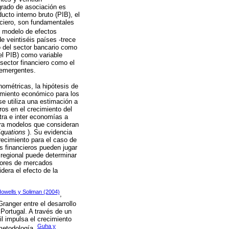
 grado de asociación es
cto interno bruto (PIB), el
nciero, son fundamentales
 modelo de efectos
e veintiséis países -trece
no del sector bancario como
del PIB) como variable
 sector financiero como el
 emergentes.
ométricas, la hipótesis de
imiento económico para los
e utiliza una estimación a
os en el crecimiento del
ntra e inter economías a
ara modelos que consideran
quations
). Su evidencia
crecimiento para el caso de
s financieros pueden jugar
 regional puede determinar
adores de mercados
dera el efecto de la
owells y Soliman (2004)
,
ranger entre el desarrollo
 Portugal. A través de un
l impulsa el crecimiento
Guha y
 metodología,