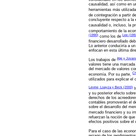
causalidad, así como en un
herramientas más utilizada
de cointegración a partir 
concluyente respecto a la e
causalidad o, incluso, la p
comportamiento de la econo
(1990)
Lee (199
como los de
financiero desarrollado deb
Lo anterior conduciría a u
enfocan en esta última dir
Atje y Jovan
Los trabajos de
valores tiene una marcada 
del mercado de valores com
Ch
economía. Por su parte,
utilizados para explicar el
Levine, Loayza y Beck (2000)
h
y su posterior efecto sobr
derechos de los acreedores
contables promoverán el de
sobre el desarrollo del mer
mercado financiero y su i
refuerzan la noción de que
efectos positivos sobre el
Para el caso de las econo
rezago de los rendimiento