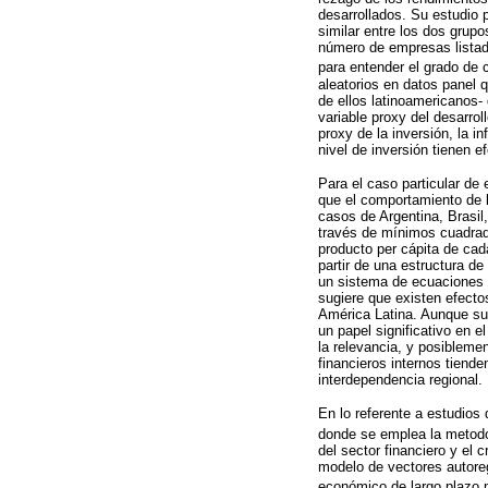
desarrollados. Su estudio 
similar entre los dos grup
número de empresas listada
para entender el grado de 
aleatorios en datos panel q
de ellos latinoamericanos- 
variable proxy del desarrol
proxy de la inversión, la i
nivel de inversión tienen 
Para el caso particular d
que el comportamiento de 
casos de Argentina, Brasil
través de mínimos cuadrado
producto per cápita de cada
partir de una estructura d
un sistema de ecuaciones 
sugiere que existen efectos
América Latina. Aunque sus
un papel significativo en 
la relevancia, y posibleme
financieros internos tiend
interdependencia regional.
En lo referente a estudios
donde se emplea la metod
del sector financiero y el 
modelo de vectores autoreg
económico de largo plazo p