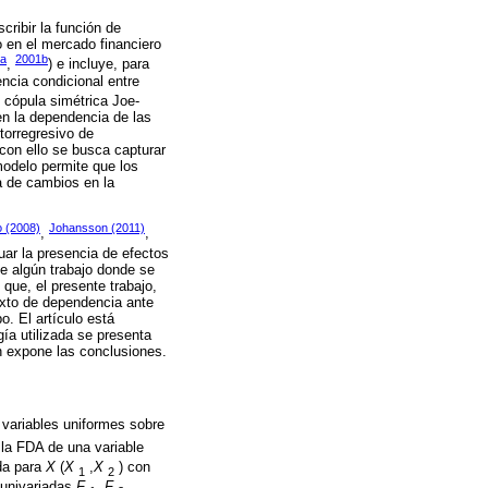
cribir la función de
o en el mercado financiero
1a
2001b
,
) e incluye, para
encia condicional entre
ó cópula simétrica Joe-
en la dependencia de las
torregresivo de
con ello se busca capturar
modelo permite que los
a de cambios en la
 (2008)
Johansson (2011)
,
,
uar la presencia de efectos
e algún trabajo donde se
 que, el presente trabajo,
texto de dependencia ante
. El artículo está
ía utilizada se presenta
ón expone las conclusiones.
 variables uniformes sobre
la FDA de una variable
ada para
X
(
X
,
X
) con
1
2
 univariadas
F
,
F
,