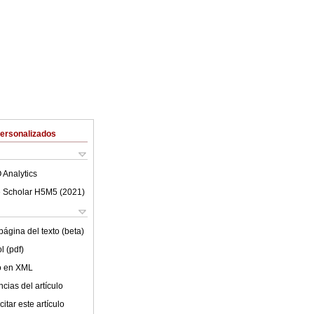
Personalizados
 Analytics
 Scholar H5M5 (
2021
)
ágina del texto (beta)
l (pdf)
lo en XML
cias del artículo
itar este artículo