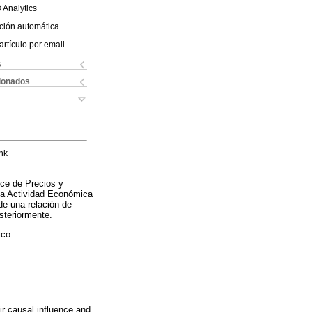
 Analytics
ción automática
artículo por email
s
cionados
nk
ice de Precios y
 la Actividad Económica
de una relación de
steriormente.
ico
r causal influence and