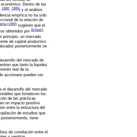
o económico. Dentro de las
1980
1988
,
,
) y el análisis
idencia empírica no ha sido
ccional de la relación de
ama (1990)
sugieren que el
Schwert
los obtenidos por
n principio, un mercado
iente de capital productivo.
alizados posteriormente se
esarrollo del mercado de
ntran que tanto la liquidez
iento real de la
do accionario pueden ser
 el desarrollo del mercado
ntables que fortalecen los
ción de las prácticas
 en un impacto positivo
ión entre la estructura del
opilación de estudios que
 posteriormente, tiene
isis de correlación entre el
tes y veintiún