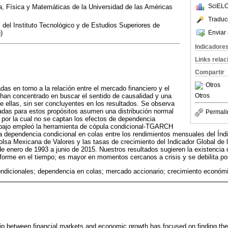
SciELO
, Física y Matemáticas de la Universidad de las Américas
Traduc
l Instituto Tecnológico y de Estudios Superiores de
Enviar 
)
Indicadore
Links rela
Compartir
Otros
das en torno a la relación entre el mercado financiero y el
Otros
han concentrado en buscar el sentido de causalidad y una
re ellas, sin ser concluyentes en los resultados. Se observa
zadas para estos propósitos asumen una distribución normal
Permali
 por la cual no se captan los efectos de dependencia
rabajo empleó la herramienta de cópula condicional-TGARCH
la dependencia condicional en colas entre los rendimientos mensuales del Índ
olsa Mexicana de Valores y las tasas de crecimiento del Indicador Global de
de enero de 1993 a junio de 2015. Nuestros resultados sugieren la existencia 
forme en el tiempo; es mayor en momentos cercanos a crisis y se debilita po
ndicionales; dependencia en colas; mercado accionario; crecimiento económ
ip between financial markets and economic growth has focused on finding thei