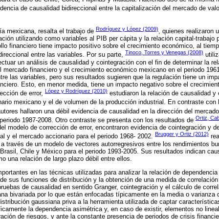
dencia de causalidad bidireccional entre la capitalización del mercado de valo
Rodríguez y López (2009)
a mexicana, resalta el trabajo de
, quienes realizaron 
ción utilizando como variables al PIB per cápita y la relación capital-trabajo 
llo financiero tiene impacto positivo sobre el crecimiento económico, al tiem
Tinoco, Torres y Venegas (2008)
ireccional entre las variables. Por su parte,
utili
ectuar un análisis de causalidad y cointegración con el fin de determinar la rel
del mercado financiero y el crecimiento económico mexicano en el periodo 196
tre las variables, pero sus resultados sugieren que la regulación tiene un imp
anciero. Esto, en menor medida, tiene un impacto negativo sobre el crecimie
López y Rodríguez (2010)
ección de error,
estudiaron la relación de causalidad y 
ario mexicano y el de volumen de la producción industrial. En contraste con
autores hallaron una débil evidencia de causalidad en la dirección del mercado
Ortiz, Ca
l periodo 1987-2008. Otro contraste se presenta con los resultados de
del modelo de corrección de error, encontraron evidencia de cointegración y de
Brugger y Ortiz (2012)
ial y el mercado accionario para el periodo 1968- 2002.
rea
 a través de un modelo de vectores autorregresivos entre los rendimientos bur
 Brasil, Chile y México para el periodo 1993-2005. Sus resultados indican caus
o una relación de largo plazo débil entre ellos.
portantes en las técnicas utilizadas para analizar la relación de dependencia 
de sus funciones de distribución y la obtención de una medida de correlación 
pruebas de causalidad en sentido Granger, cointegración y el cálculo de corr
ana bivariada por lo que están enfocadas típicamente en la media o varianza d
istribución gaussiana priva a la herramienta utilizada de captar característica
icamente la dependencia asimétrica y, en caso de existir, elementos no lineale
ación de riesgos, y ante la constante presencia de periodos de crisis financi