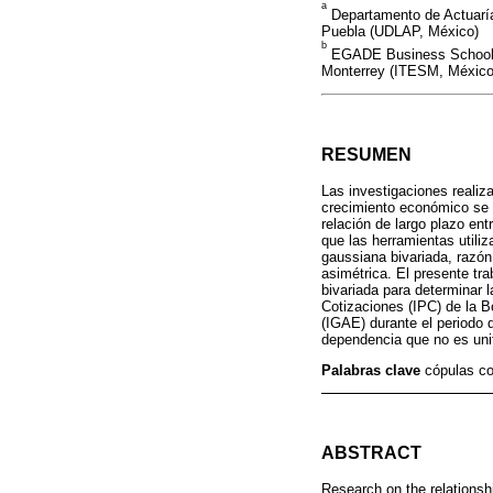
a
Departamento de Actuaría
Puebla (UDLAP, México)
b
EGADE Business School de
Monterrey (ITESM, México
RESUMEN
Las investigaciones realiza
crecimiento económico se 
relación de largo plazo ent
que las herramientas utili
gaussiana bivariada, razón
asimétrica. El presente t
bivariada para determinar 
Cotizaciones (IPC) de la B
(IGAE) durante el periodo 
dependencia que no es uni
Palabras clave
cópulas co
ABSTRACT
Research on the relationsh