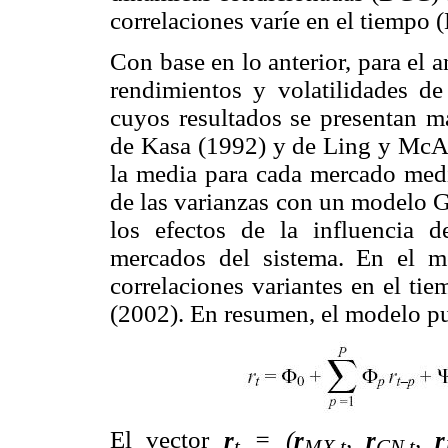
correlaciones varíe en el tiempo 
Con base en lo anterior, para el a
rendimientos y volatilidades d
cuyos resultados se presentan má
de Kasa (1992) y de Ling y McAl
la media para cada mercado me
de las varianzas con un modelo 
los efectos de la influencia d
mercados del sistema. En el m
correlaciones variantes en el ti
(2002). En resumen, el modelo pue
El vector
r
= (
r
,
r
,
r
t
MX,t
CN,t