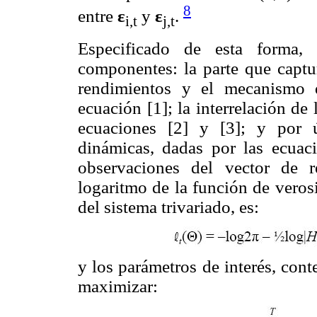
8
entre
ε
y
ε
.
i,t
j,t
Especificado de esta forma,
componentes: la parte que captur
rendimientos y el mecanismo d
ecuación [1]; la interrelación de
ecuaciones [2] y [3]; y por ú
dinámicas, dadas por las ecua
observaciones del vector de r
logaritmo de la función de veros
del sistema trivariado, es:
y los parámetros de interés, cont
maximizar: