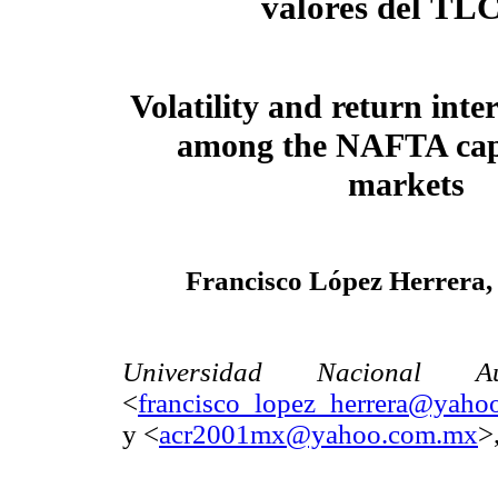
valores del
TL
Volatility and return inte
among the NAFTA capi
markets
Francisco López Herrera,
Universidad Nacional
<
francisco_lopez_herrera@yaho
y <
acr2001mx@yahoo.com.mx
>