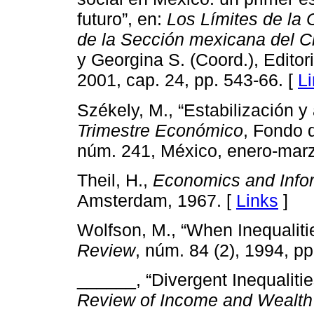
futuro”, en:
Los Límites de la
de la Sección mexicana del 
y Georgina S. (Coord.), Edito
2001, cap. 24, pp. 543-66. [
L
Székely, M., “Estabilización 
Trimestre Económico
, Fondo 
núm. 241, México, enero-marz
Theil, H.,
Economics and Info
Amsterdam, 1967. [
Links
]
Wolfson, M., “When Inequaliti
Review
, núm. 84 (2), 1994, pp
______, “Divergent Inequaliti
Review of Income and Wealth