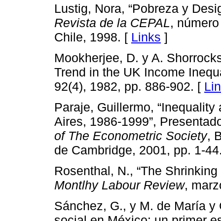
Lustig, Nora, “Pobreza y Desi
Revista de la CEPAL
, número
Chile, 1998. [
Links
]
Mookherjee, D. y A. Shorrocks
Trend in the UK Income Inequa
92(4), 1982, pp. 886-902. [
Li
Paraje, Guillermo, “Inequality
Aires, 1986-1999”, Presentad
of The Econometric Society
, 
de Cambridge, 2001, pp. 1-44
Rosenthal, N., “The Shrinking 
Montlhy Labour Review
, marz
Sánchez, G., y M. de María y 
social en México: un primer 