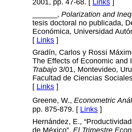
2001, pp. 47-68. [
Links
]
______,
Polarization and Ineq
tesis doctoral no publicada, 
Económica, Universidad Autó
[
Links
]
Gradín, Carlos y Rossi Máximo
The Effects of Economic and I
Trabajo
3/01, Montevideo, Ur
Facultad de Ciencias Sociales
[
Links
]
Greene, W.,
Econometric Anál
pp. 875-879. [
Links
]
Hernández, E., “Productivida
de México”,
El Trimestre Eco