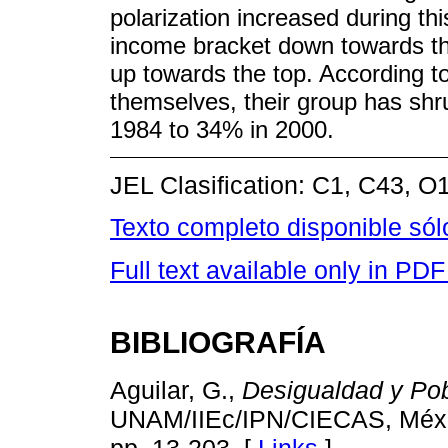
polarization increased during th
income bracket down towards the
up towards the top. According to
themselves, their group has shr
1984 to 34% in 2000.
JEL Clasification: C1, C43, O
Texto completo disponible só
Full text available only in PDF
BIBLIOGRAFÍA
Aguilar, G.,
Desigualdad y Po
UNAM/IIEc/IPN/CIECAS, México
pp. 13-203. [
Links
]