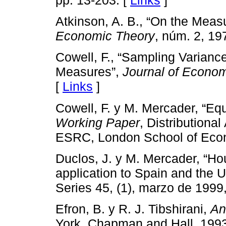
Atkinson, A. B., “On the Meas
Economic Theory
, núm. 2, 19
Cowell, F., “Sampling Varian
Measures”,
Journal of Econom
[
Links
]
Cowell, F. y M. Mercader, “Equ
Working Paper
, Distribution
ESRC, London School of Econ
Duclos, J. y M. Mercader, “H
application to Spain and the U
Series 45, (1), marzo de 1999,
Efron, B. y R. J. Tibshirani,
An
York, Chapman and Hall, 1993