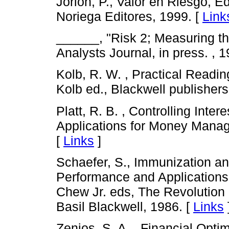
Jorion, P., Valor en Riesgo, E
Noriega Editores, 1999. [
Link
______, "Risk 2; Measuring the
Analysts Journal, in press. , 1
Kolb, R. W. , Practical Readin
Kolb ed., Blackwell publishers
Platt, R. B. , Controlling Int
Applications for Money Mana
[
Links
]
Schaefer, S., Immunization an
Performance and Applications,
Chew Jr. eds, The Revolution
Basil Blackwell, 1986. [
Links
Zenios, S. A. , Financial Opti