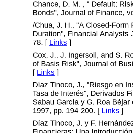
Chance, D. M. , " Default; Ri
Bonds", Journal of Finance, vo
/Chua, J. H., "A Closed-Form 
Duration", Financial Analysts 
78. [
Links
]
Cox, J., J. Ingersoll, and S.
of Basis Risk", Journal of Bus
[
Links
]
Díaz Tinoco, J., "Riesgo en I
Tasa de Interés", Derivados Fi
Sabau García y G. Roa Béjar 
1997, pp. 194-200. [
Links
]
Díaz Tinoco, J. y F. Hernández
Financieras: Una Introducció