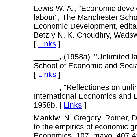
Lewis W. A., "Economic develo
labour", The Manchester Scho
Economic Development, edita
Betz y N. K. Choudhry, Wadsw
[
Links
]
______, (1958a), "Unlimited l
School of Economic and Socia
[
Links
]
______, "Reflectiones on unlim
International Economics and 
1958b. [
Links
]
Mankiw, N. Gregory, Romer, Da
to the empirics of economic gr
Economics, 107, mayo, 407-4