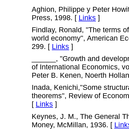
Aghion, Philippe y Peter Howi
Press, 1998. [
Links
]
Findlay, Ronald, "The terms of
world economy", American Ec
299. [
Links
]
______, "Growth and develop
of International Economics, vo
Peter B. Kenen, Noerth Hollan
Inada, Kenichi,"Some structura
theorems", Review of Economi
[
Links
]
Keynes, J. M., The General T
Money, McMillan, 1936. [
Link