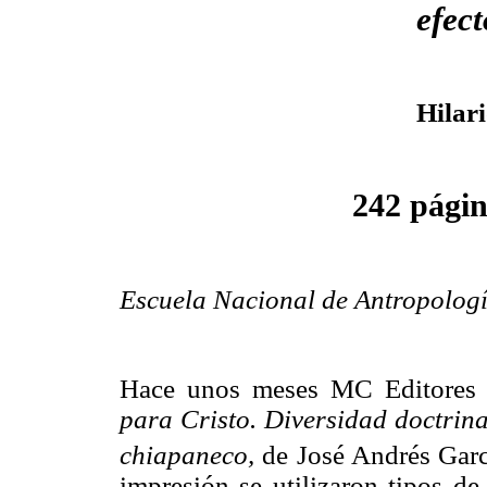
efec
Hilar
242 pági
Escuela Nacional de Antropolo
Hace unos meses MC Editores c
para Cristo. Diversidad doctrina
chiapaneco,
de José Andrés Gar
impresión se utilizaron tipos de