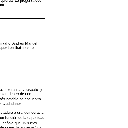
zquierda. La pregunta que
no.
rrival of Andrés Manuel
uestion that tries to
d, tolerancia y respeto; y
cajan dentro de una
 más notable se encuentra
los ciudadanos.
dictadura a una democracia,
 en función de la capacidad
)
señala que un nuevo
de nuevo la sociedad” (p.