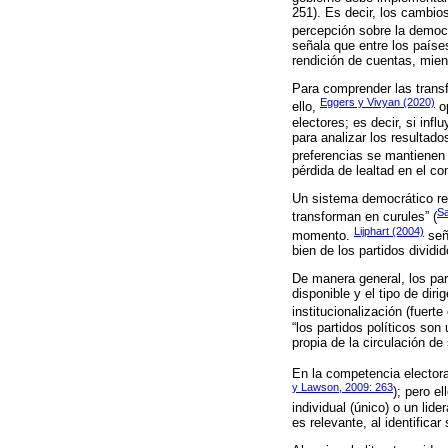
251). Es decir, los cambios
percepción sobre la democr
señala que entre los paíse
rendición de cuentas, mien
Para comprender las transf
Eggers y Vivyan (2020)
ello,
op
electores; es decir, si inf
para analizar los resultado
preferencias se mantienen
pérdida de lealtad en el co
Un sistema democrático req
Sa
transforman en curules” (
Lijphart (2004)
momento.
seña
bien de los partidos dividi
De manera general, los part
disponible y el tipo de dir
institucionalización (fuerte 
“los partidos políticos so
propia de la circulación de
En la competencia electora
y Lawson, 2009: 263
); pero el
individual (único) o un lid
es relevante, al identificar