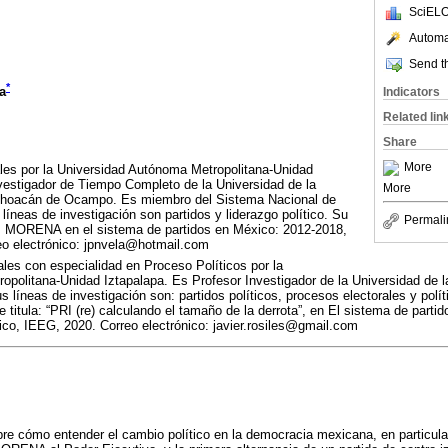
SciELO
Automat
Send th
*
a
Indicators
Related lin
Share
More
les por la Universidad Autónoma Metropolitana-Unidad
vestigador de Tiempo Completo de la Universidad de la
More
choacán de Ocampo. Es miembro del Sistema Nacional de
 líneas de investigación son partidos y liderazgo político. Su
Permali
la: MORENA en el sistema de partidos en México: 2012-2018,
o electrónico: jpnvela@hotmail.com
les con especialidad en Proceso Políticos por la
politana-Unidad Iztapalapa. Es Profesor Investigador de la Universidad de 
íneas de investigación son: partidos políticos, procesos electorales y polí
 titula: “PRI (re) calculando el tamaño de la derrota”, en El sistema de partid
co, IEEG, 2020. Correo electrónico: javier.rosiles@gmail.com
obre cómo entender el cambio político en la democracia mexicana, en particular