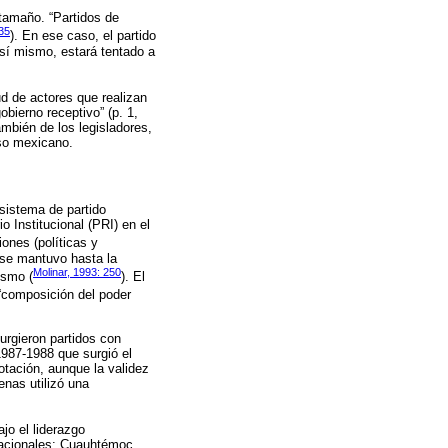
 tamaño. “Partidos de
35
). En ese caso, el partido
 sí mismo, estará tentado a
ud de actores que realizan
ierno receptivo” (p. 1,
mbién de los legisladores,
aso mexicano.
sistema de partido
 Institucional (PRI) en el
iones (políticas y
 se mantuvo hasta la
Molinar, 1993: 250
ismo (
). El
“composición del poder
urgieron partidos con
1987-1988 que surgió el
tación, aunque la validez
nas utilizó una
jo el liderazgo
nacionales: Cuauhtémoc