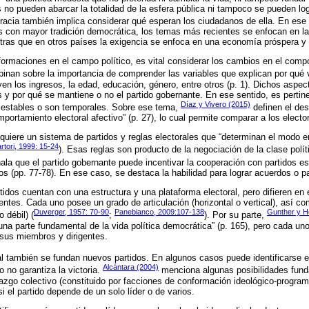
 no pueden abarcar la totalidad de la esfera pública ni tampoco se pueden log
acia también implica considerar qué esperan los ciudadanos de ella. En ese
s con mayor tradición democrática, los temas más recientes se enfocan en la
tras que en otros países la exigencia se enfoca en una economía próspera y u
ormaciones en el campo político, es vital considerar los cambios en el compo
inan sobre la importancia de comprender las variables que explican por qué 
luyen los ingresos, la edad, educación, género, entre otros (p. 1). Dichos aspe
s y por qué se mantiene o no el partido gobernante. En ese sentido, es pertine
Díaz y Vivero (2015)
 estables o son temporales. Sobre ese tema,
definen el des
mportamiento electoral afectivo” (p. 27), lo cual permite comparar a los electo
uiere un sistema de partidos y reglas electorales que “determinan el modo e
rtori, 1999: 15-24
). Esas reglas son producto de la negociación de la clase polít
la que el partido gobernante puede incentivar la cooperación con partidos e
dos (pp. 77-78). En ese caso, se destaca la habilidad para lograr acuerdos o p
idos cuentan con una estructura y una plataforma electoral, pero difieren en 
igentes. Cada uno posee un grado de articulación (horizontal o vertical), así c
Duverger, 1957: 70-90
Panebianco, 2009:107-138
Gunther y H
o débil) (
;
). Por su parte,
n una parte fundamental de la vida política democrática” (p. 165), pero cada 
 sus miembros y dirigentes.
l también se fundan nuevos partidos. En algunos casos puede identificarse e
Alcántara (2004)
lo no garantiza la victoria.
menciona algunas posibilidades funda
erazgo colectivo (constituido por facciones de conformación ideológico-programá
 si el partido depende de un solo líder o de varios.