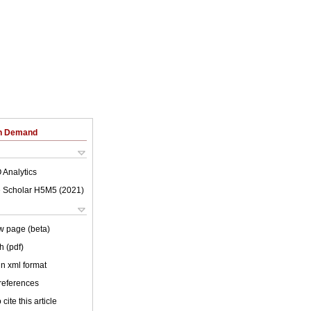
on Demand
 Analytics
 Scholar H5M5 (
2021
)
w page (beta)
h (pdf)
 in xml format
 references
cite this article