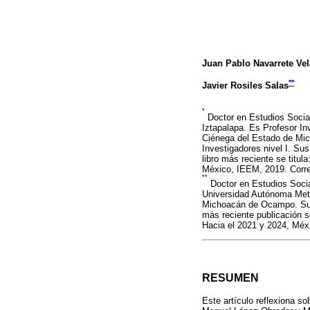
Juan Pablo Navarrete Vel
**
Javier Rosiles Salas
*
Doctor en Estudios Socia
Iztapalapa. Es Profesor In
Ciénega del Estado de Mi
Investigadores nivel I. Sus
libro más reciente se titu
México, IEEM, 2019. Corre
**
Doctor en Estudios Socia
Universidad Autónoma Metro
Michoacán de Ocampo. Sus l
más reciente publicación se
Hacia el 2021 y 2024, Méxi
RESUMEN
Este artículo reflexiona s