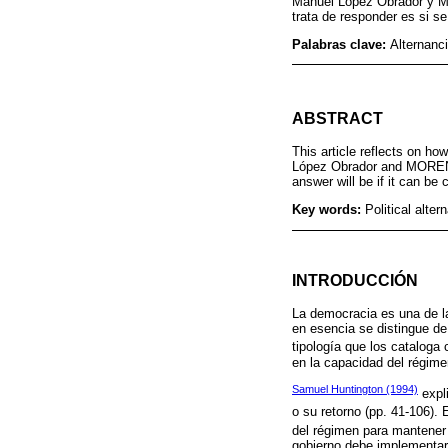
Manuel López Obrador y MOR
trata de responder es si 
Palabras clave:
Alternanc
ABSTRACT
This article reflects on ho
López Obrador and MORENA to
answer will be if it can be
Key words:
Political alt
INTRODUCCIÓN
La democracia es una de la
en esencia se distingue de
tipología que los cataloga
en la capacidad del régimen
Samuel Huntington (1994)
expli
o su retorno (pp. 41-106). 
del régimen para mantener l
gobierno debe implementar 