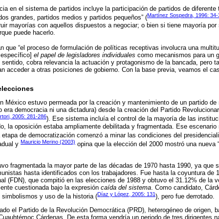
cia en el sistema de partidos incluye la participación de partidos de diferente
Martínez Sospedra, 1996: 34-
idos grandes, partidos medios y partidos pequeños” (
ruir mayorías con aquellos dispuestos a negociar; o bien si tiene mayoría por
rque puede hacerlo.
 que “el proceso de formulación de políticas receptivas involucra una multit
 específico]
el papel de legisladores individuales
como mecanismos para un gob
 sentido, cobra relevancia la actuación y protagonismo de la bancada, pero ta
an acceder a otras posiciones de gobierno. Con la base previa, veamos el c
elecciones
en México estuvo permeada por la creación y mantenimiento de un partido de 
era democracia ni una dictadura) desde la creación del Partido Revolucionario
rtori, 2005: 281-286
). Ese sistema incluía el control de la mayoría de las instituc
ido, la oposición estaba ampliamente debilitada y fragmentada. Ese escenario
 etapa de democratización comenzó a minar las condiciones del presidencial
Mauricio Merino (2003)
adual y
opina que la elección del 2000 mostró una nueva 
uvo fragmentada la mayor parte de las décadas de 1970 hasta 1990, ya que s
munistas hasta identificados con los trabajadores. Fue hasta la coyuntura de 
l (FDN), que compitió en las elecciones de 1988 y obtuvo el 31.12% de la vo
mente cuestionada bajo la expresión
caída del sistema
. Como candidato, Cárde
Díaz y López, 2005: 131
 simbolismos y uso de la historia (
), pero fue derrotado.
dado el Partido de la Revolución Democrática (PRD), heterogéneo de origen, ba
Cuauhtémoc Cárdenas. De esta forma vendría un periodo de tres dirigentes 