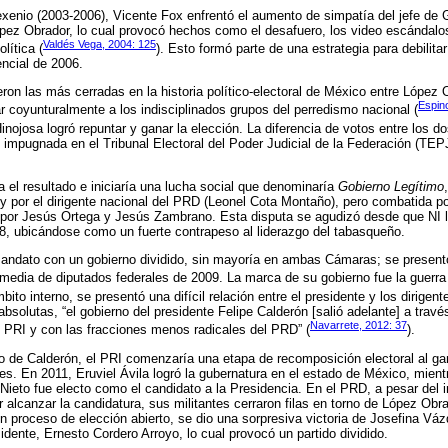
xenio (2003-2006), Vicente Fox enfrentó el aumento de simpatía del jefe de G
pez Obrador, lo cual provocó hechos como el desafuero, los video escándalo
Valdés Vega, 2004: 125
lítica (
). Esto formó parte de una estrategia para debilita
encial de 2006.
ron las más cerradas en la historia político-electoral de México entre López 
Espin
ar coyunturalmente a los indisciplinados grupos del perredismo nacional (
inojosa logró repuntar y ganar la elección. La diferencia de votos entre los 
e impugnada en el Tribunal Electoral del Poder Judicial de la Federación (TEPJ
 el resultado e iniciaría una lucha social que denominaría
Gobierno Legítimo
y por el dirigente nacional del PRD (Leonel Cota Montaño), pero combatida po
por Jesús Ortega y Jesús Zambrano. Esta disputa se agudizó desde que NI ll
08, ubicándose como un fuerte contrapeso al liderazgo del tabasqueño.
 mandato con un gobierno dividido, sin mayoría en ambas Cámaras; se presen
rmedia de diputados federales de 2009. La marca de su gobierno fue la guerra 
mbito interno, se presentó una difícil relación entre el presidente y los dirigent
bsolutas, “el gobierno del presidente Felipe Calderón [salió adelante] a trav
Navarrete, 2012: 37
 PRI y con las fracciones menos radicales del PRD” (
).
nio de Calderón, el PRI comenzaría una etapa de recomposición electoral al g
es. En 2011, Eruviel Ávila logró la gubernatura en el estado de México, mien
eto fue electo como el candidato a la Presidencia. En el PRD, a pesar del i
r alcanzar la candidatura, sus militantes cerraron filas en torno de López Obr
n proceso de elección abierto, se dio una sorpresiva victoria de Josefina Vá
sidente, Ernesto Cordero Arroyo, lo cual provocó un partido dividido.