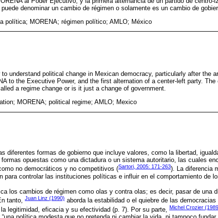
ENA al Poder Ejecutivo, y la primera alternancia de un partido de centro-i
se puede denominar un cambio de régimen o solamente es un cambio de gobier
ia política; MORENA; régimen político; AMLO; México
w to understand political change in Mexican democracy, particularly after the a
 the Executive Power, and the first alternation of a center-left party. The q
 called a regime change or is it just a change of government.
ernation; MORENA; political regime; AMLO; Mexico
s diferentes formas de gobierno que incluye valores, como la libertad, igualda
 formas opuestas como una dictadura o un sistema autoritario, las cuales en
Sartori, 2005: 171-263
 como no democráticos y no competitivos (
). La diferencia
 para controlar las instituciones políticas e influir en el comportamiento de 
ca los cambios de régimen como olas y contra olas; es decir, pasar de una 
Juan Linz (1990)
En tanto,
aborda la estabilidad o el quiebre de las democracias
Michel Crozier (1989
a legitimidad, eficacia y su efectividad (p. 7). Por su parte,
“una política modesta que no pretenda ni cambiar la vida, ni tampoco fundar 