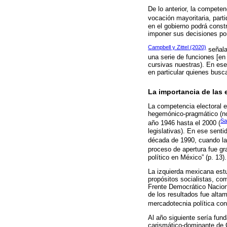
De lo anterior, la competen
vocación mayoritaria, part
en el gobierno podrá const
imponer sus decisiones po
Campbell y Zittel (2020)
señalan
una serie de funciones [en
cursivas nuestras). En ese
en particular quienes busc
La importancia de las 
La competencia electoral 
hegemónico-pragmático (no 
Sa
año 1946 hasta el 2000 (
legislativas). En ese sent
década de 1990, cuando la
proceso de apertura fue gr
político en México” (p. 13).
La izquierda mexicana est
propósitos socialistas, co
Frente Democrático Naciona
de los resultados fue alta
mercadotecnia política con
Al año siguiente sería fun
carismático-dominante de 