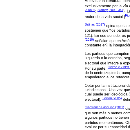
Al revisar la literatura, i
exclusivamente por la vía 
2008: 6
Stanley, 2000: 347
;
). L
Fig
rector de la vida social (
Salinas (2017)
opina que la iz
sostienen que “los partido
121). En ese sentido, es j
(2019)
señalan que en Améri
constante en] la integraci
Los partidos que compiten p
izquierda o la derecha, seg
electoral que integre a exp
Gidron y Ziblatt
Por su parte,
de la centroizquierda, aunq
empoderado a los retadores 
Optar por la institucionali
jurisdiccional. Una vez qu
cual puede ser ideológica 
Sartori (2005)
electoral).
defi
Gianfranco Pasquino (2011)
dis
que son más o menos corre
algunos partidos no tienen
partidos momentáneos. Otro
evaluar por su capacidad d