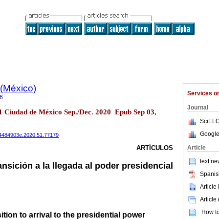
 (México)
Services 
6
Journal
.51 Ciudad de México Sep./Dec. 2020 Epub Sep 03,
SciELO
Google
.24484903e.2020.51.77179
Article
ARTÍCULOS
text ne
sición a la llegada al poder presidencial
Spanis
Article
Article
How to 
ion to arrival to the presidential power