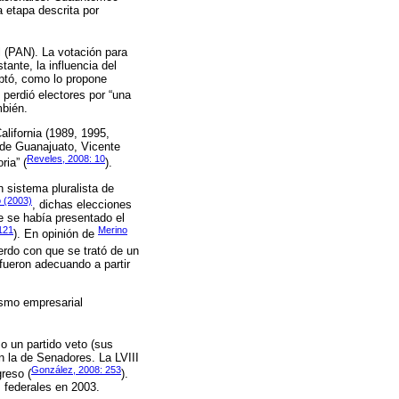
 etapa descrita por
l (PAN). La votación para
nte, la influencia del
optó, como lo propone
perdió electores por “una
mbién.
lifornia (1989, 1995,
 de Guanajuato, Vicente
Reveles, 2008: 10
ria” (
).
 sistema pluralista de
 (2003)
, dichas elecciones
e se había presentado el
121
Merino
). En opinión de
uerdo con que se trató de un
fueron adecuando a partir
tismo empresarial
o un partido veto (sus
n la de Senadores. La LVIII
González, 2008: 253
greso (
).
s federales en 2003.