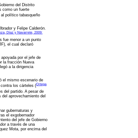
obierno del Distrito
s como un fuerte
r al político tabasqueño
Obrador y Felipe Calderón.
oza, Díaz y Navarrete, 2009:
dos fue menor a un punto
F), el cual declaró
, apoyada por el jefe de
r la fracción Nueva
egó a la dirigencia
tó el mismo escenario de
Ortega
contra los cárteles (
es del partido. A pesar de
és del aprovechamiento del
anar gubernaturas y
tras el exgobernador
ntento del jefe de Gobierno
ador a través de una
zquez Mota, por encima del