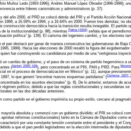
firio Muñoz Ledo (1993-1996); Andrés Manuel López Obrador (1996-1999), una
ivencia entre líderes carismáticos y administrativos (p. 37).
y del año 2000, el PRD se colocó detrás del PRI y el Partido Acción Naciona
 1988, a 16.59% en 1994, y a 16.64% en 2000. Fueron tres derrotas; no obsta
e construcción democrática hacia la transición resulta innegable. El partido 
Palma (2004)
 de la institucionalidad (p. 98), mientras
señala que el perredismo 
tuación política” (p. 139). El carisma del ingeniero cambió, y los electores ta
 el pan destacó por ganar de manera consecutiva las gubernaturas de Baja Ca
1995, 1999). Hacia las elecciones de 2000 resaltó la figura del exgobernador
uien fue construyendo su candidatura por medio de una “vertiginosa trayecto
ó un cambio de gobierno, y el paso de un sistema de partido hegemónico a un
Sartori, 2005: 168
Moreno
tantes (
), pero concentrado en el PRI, PAN y PRD. Para
ial en el proceso de democratización en México” (p. 11), aunque previament
Cisneros, 2007: 
n 1997, lo que generó “encontrar nuevos esquemas partidarios” (
 concentrada en los asuntos electorales” (p. 8). De lo anterior, estamos de ac
 régimen político, debido a que las reglas constitucionales y secundarias se 
ctorales en las dos décadas anteriores.
an como partido en el gobierno imprimiría su propio estilo, cercano al pragma
 mayoría absoluta y comenzó con un gobierno dividido; el PRI se colocó com
 aprobar reformas constitucionales) tanto en la Cámara de Diputados como e
 caracterizó por una constante tensión constante entre el presidente y el Con
ebido a que el pan perdió legisladores en la elección intermedia de diputado