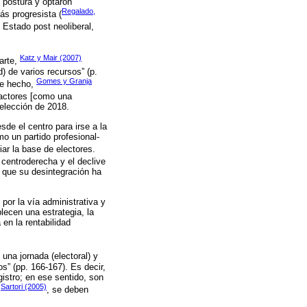
u postura y optaron
Regalado,
ás progresista (
 Estado post neoliberal,
Katz y Mair (2007)
parte,
) de varios recursos” (p.
Gomes y Granja
De hecho,
 actores [como una
 elección de 2018.
sde el centro para irse a la
mo un partido profesional-
iar la base de electores.
 centroderecha y el declive
s que su desintegración ha
 por la vía administrativa y
lecen una estrategia, la
en la rentabilidad
una jornada (electoral) y
s” (pp. 166-167). Es decir,
istro; en ese sentido, son
Sartori (2005)
a
, se deben