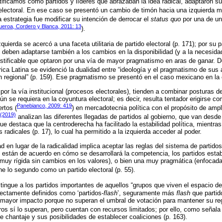
dentificamos cómo partidos y líderes que abrazaban la idea radical, adaptaron s
electoral. En ese caso se presentó un cambio de timón hacia una izquierda m
a estrategia fue modificar su intención de derrocar el
status quo
por una de un
ueroa, Cordero y Blanca, 2011: 13
).
quierda se acercó a una faceta utilitaria de partido electoral (p. 171); por su 
s deben adaptarse también a los cambios en la disponibilidad (y a la necesidad
ustificable que optaron por una vía de mayor pragmatismo en aras de ganar. 
ca Latina se evidenció la dualidad entre “ideología y el pragmatismo de sus
ón regional” (p. 159). Ese pragmatismo se presentó en el caso mexicano en la
or la vía institucional (procesos electorales), tienden a combinar posturas de
ún se requiera en la coyuntura electoral; es decir, resulta tentador erigirse co
Panebianco, 2009: 419
ertos (
) en mercadotecnia política con el propósito de ampl
 (2019)
analizan las diferentes llegadas de partidos al gobierno, que van desde
ue destaca que la centroderecha ha facilitado la estabilidad política, mientra
radicales (p. 17), lo cual ha permitido a la izquierda acceder al poder.
dad en lugar de la radicalidad implica aceptar las reglas del sistema de partidos
e están de acuerdo en cómo se desarrollará la competencia, los partidos estab
(muy rígida sin cambios en los valores), o bien una muy pragmática (enfocada 
ne lo segundo como un partido electoral (p. 55).
tingue a los partidos importantes de aquellos “grupos que viven el espacio de 
ctamente definidos como ‘partidos-
flash
’, seguramente más
flash
que partido
 mayor impacto porque no superan el umbral de votación para mantener su reg
s sí lo superan, pero cuentan con recursos limitados; por ello, como señal
e chantaje y sus posibilidades de establecer coaliciones (p. 163).