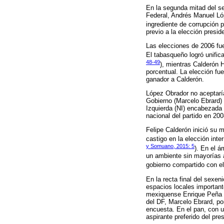
En la segunda mitad del se
Federal, Andrés Manuel Ló
ingrediente de corrupción po
previo a la elección presid
Las elecciones de 2006 fue
El tabasqueño logró unific
48-49
), mientras Calderón H
porcentual. La elección fu
ganador a Calderón.
López Obrador no aceptaría
Gobierno (Marcelo Ebrard) 
Izquierda (NI) encabezada 
nacional del partido en 20
Felipe Calderón inició su
castigo en la elección inte
y Somuano, 2015: 5
). En el á
un ambiente sin mayorías a
gobierno compartido con el
En la recta final del sexe
espacios locales important
mexiquense Enrique Peña Ni
del DF, Marcelo Ebrard, po
encuesta. En el pan, con u
aspirante preferido del pre