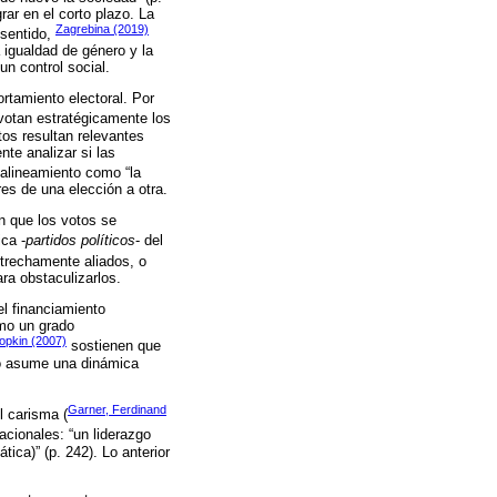
rar en el corto plazo. La
Zagrebina (2019)
 sentido,
 igualdad de género y la
n control social.
rtamiento electoral. Por
votan estratégicamente los
ctos resultan relevantes
nte analizar si las
alineamiento como “la
res de una elección a otra.
n que los votos se
ica -
partidos políticos
- del
strechamente aliados, o
ara obstaculizarlos.
el financiamiento
omo un grado
opkin (2007)
sostienen que
uno asume una dinámica
Garner, Ferdinand
l carisma (
cionales: “un liderazgo
tica)” (p. 242). Lo anterior