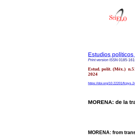
Estudios políticos
Print version
ISSN
0185-161
Estud. polít. (Méx.) n
2024
https://doi.org/10.22201/fcpys
MORENA: de la tran
MORENA: from transit