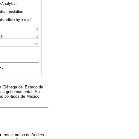
 Analytics
ic translation
is article by e-mail
ks
nk
la Ciénega del Estado de
tica gubernamental. Su
os políticos de México.
 tras el arribo de Andrés