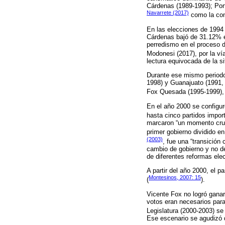
Cárdenas (1989-1993); Por
Navarrete (2017)
como la conv
En las elecciones de 1994 
Cárdenas bajó de 31.12% en
perredismo en el proceso d
Modonesi (2017), por la vía
lectura equivocada de la si
Durante ese mismo periodo
1998) y Guanajuato (1991, 
Fox Quesada (1995-1999), q
En el año 2000 se configur
hasta cinco partidos impor
marcaron “un momento cruc
primer gobierno dividido e
(2003)
, fue una “transición
cambio de gobierno y no de
de diferentes reformas ele
A partir del año 2000, el p
Montesinos, 2007: 15
(
).
Vicente Fox no logró ganar
votos eran necesarios para
Legislatura (2000-2003) se
Ese escenario se agudizó d