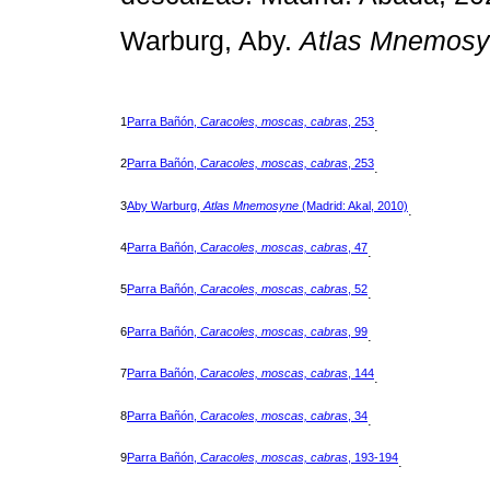
Warburg, Aby.
Atlas Mnemos
1
Parra Bañón,
Caracoles, moscas, cabras
, 253
.
2
Parra Bañón,
Caracoles, moscas, cabras
, 253
.
3
Aby Warburg,
Atlas Mnemosyne
(Madrid: Akal, 2010)
.
4
Parra Bañón,
Caracoles, moscas, cabras
, 47
.
5
Parra Bañón,
Caracoles, moscas, cabras
, 52
.
6
Parra Bañón,
Caracoles, moscas, cabras
, 99
.
7
Parra Bañón,
Caracoles, moscas, cabras
, 144
.
8
Parra Bañón,
Caracoles, moscas, cabras
, 34
.
9
Parra Bañón,
Caracoles, moscas, cabras
, 193-194
.