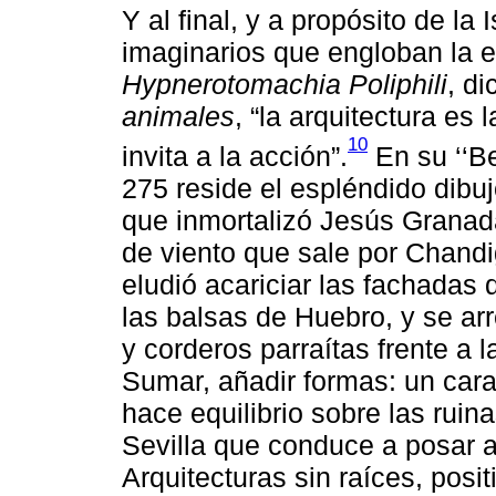
Y al final, y a propósito de la 
imaginarios que engloban la 
Hypnerotomachia Poliphili
, di
animales
, “la arquitectura es
10
invita a la acción”.
En su ‘‘Be
275 reside el espléndido dibuj
que inmortalizó Jesús Granada
de viento que sale por Chand
eludió acariciar las fachadas d
las balsas de Huebro, y se ar
y corderos parraítas frente a l
Sumar, añadir formas: un car
hace equilibrio sobre las ruin
Sevilla que conduce a posar a
Arquitecturas sin raíces, posit