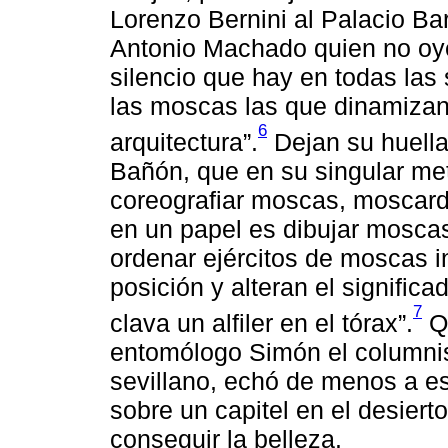
Lorenzo Bernini al Palacio Ba
Antonio Machado quien no oye
silencio que hay en todas las
las moscas las que dinamizan 
6
arquitectura”.
Dejan su huella
Bañón, que en su singular met
coreografiar moscas, moscard
en un papel es dibujar mosca
ordenar ejércitos de moscas 
posición y alteran el significa
7
clava un alfiler en el tórax”.
Qu
entomólogo Simón el columnist
sevillano, echó de menos a es
sobre un capitel en el desiert
conseguir la belleza.