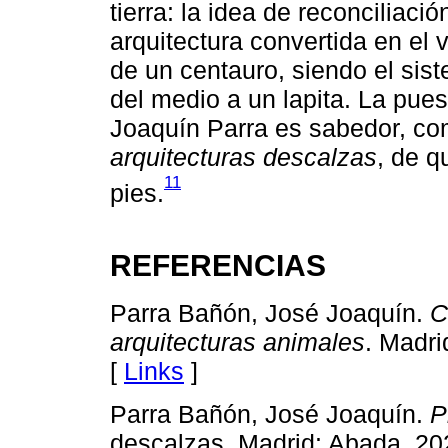
tierra: la idea de reconciliaci
arquitectura convertida en el
de un centauro, siendo el sis
del medio a un lapita. La pue
Joaquín Parra es sabedor, c
arquitecturas descalzas
, de q
11
pies.
REFERENCIAS
Parra Bañón, José Joaquín.
C
arquitecturas animales
. Madri
[
Links
]
Parra Bañón, José Joaquín.
P
descalzas. Madrid: Abada, 20