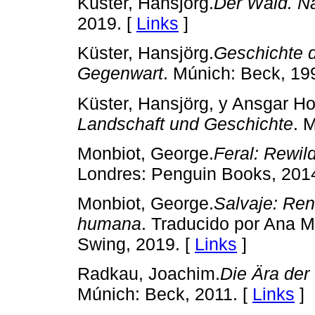
Küster, Hansjörg.
Der Wald. N
2019. [
Links
]
Küster, Hansjörg.
Geschichte d
Gegenwart
. Múnich: Beck, 19
Küster, Hansjörg, y Ansgar H
Landschaft und Geschichte
. 
Monbiot, George.
Feral: Rewil
Londres: Penguin Books, 2014
Monbiot, George.
Salvaje: Rena
humana
. Traducido por Ana M
Swing, 2019. [
Links
]
Radkau, Joachim.
Die Ära der
Múnich: Beck, 2011. [
Links
]