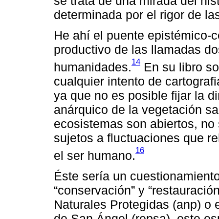
se trata de una mirada del his
determinada por el rigor de las
He ahí el puente epistémico-c
productivo de las llamadas dos
14
humanidades.
En su libro so
cualquier intento de cartograf
ya que no es posible fijar la 
anárquico de la vegetación sa
ecosistemas son abiertos, no
sujetos a fluctuaciones que r
16
el ser humano.
Éste sería un cuestionamiento
“conservación” y “restauración
Naturales Protegidas (anp) o 
de San Ángel (repsa), este esp