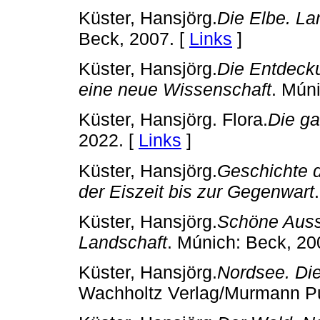
Küster, Hansjörg.
Die Elbe. La
Beck, 2007. [
Links
]
Küster, Hansjörg.
Die Entdecku
eine neue Wissenschaft
. Mún
Küster, Hansjörg. Flora.
Die ga
2022. [
Links
]
Küster, Hansjörg.
Geschichte d
der Eiszeit bis zur Gegenwart
Küster, Hansjörg.
Schöne Aussi
Landschaft
. Múnich: Beck, 20
Küster, Hansjörg.
Nordsee. Die
Wachholtz Verlag/Murmann Pu