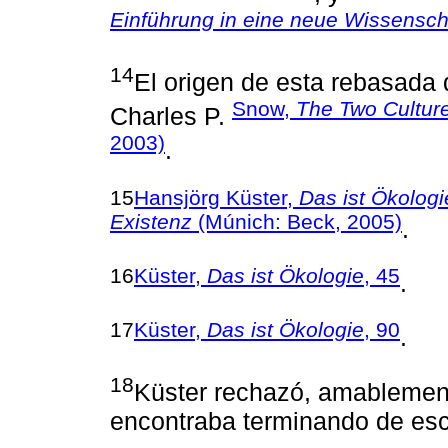
Einführung in eine neue Wissensch
14
El origen de esta rebasada 
Snow,
The Two Cultur
Charles P.
2003)
.
15
Hansjörg Küster,
Das ist Ökologi
Existenz
(Múnich: Beck, 2005)
.
16
Küster,
Das ist Ökologie
, 45
.
17
Küster,
Das ist Ökologie
, 90
.
18
Küster rechazó, amablemente
encontraba terminando de escr