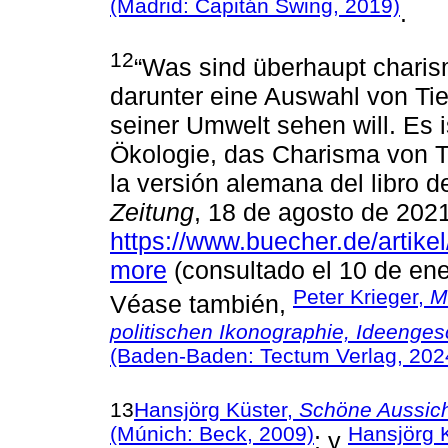
(Madrid: Capitán Swing, 2019)
.
12
“Was sind überhaupt chari
darunter eine Auswahl von Tie
seiner Umwelt sehen will. Es i
Ökologie, das Charisma von T
la versión alemana del libro 
Zeitung
, 18 de agosto de 2021
https://www.buecher.de/artike
more
(consultado el 10 de ene
Peter Krieger,
M
Véase también,
politischen Ikonographie, Ideenge
(Baden-Baden: Tectum Verlag, 202
13
Hansjörg Küster,
Schöne Aussich
(Múnich: Beck, 2009)
Hansjörg 
; y