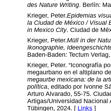
des Nature Writing
. Berlín: M
Krieger, Peter.
Epidemias visu
la Ciudad de México / Visual
in Mexico City
. Ciudad de Méx
Krieger, Peter.
Müll in der Natu
Ikonographie, Ideengeschicht
Baden-Baden: Tectum Verlag,
Krieger, Peter. “Iconografía po
megaurbano en el altiplano d
megaurbe mexicana: de la artic
política
, editado por Ivonne S
Arturo Alvarado, 55-75. Ciuda
Artigas/Universidad Nacional
Tübingen, 2024. [
Links
]