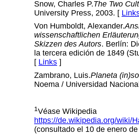
Snow, Charles P.
The Two Cult
University Press, 2003. [
Link
Von Humboldt, Alexander.
Ansi
wissenschaftlichen Erläuteru
Skizzen des Autors
. Berlín: 
la tercera edición de 1849 (St
[
Links
]
Zambrano, Luis.
Planeta (in)so
Noema / Universidad Naciona
1
Véase Wikipedia
https://de.wikipedia.org/w
(consultado el 10 de enero de