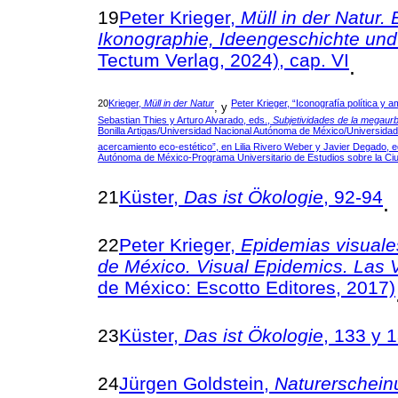
19
Peter Krieger,
Müll in der Natur. 
Ikonographie, Ideengeschichte un
Tectum Verlag, 2024), cap. VI
.
20
Krieger,
Müll in der Natur
Peter Krieger, “Iconografía política y 
, y
Sebastian Thies y Arturo Alvarado, eds.,
Subjetividades de la megaurbe
Bonilla Artigas/Universidad Nacional Autónoma de México/Universidad
acercamiento eco-estético”, en Lilia Rivero Weber y Javier Degado, 
Autónoma de México-Programa Universitario de Estudios sobre la Ciu
21
Küster,
Das ist Ökologie
, 92-94
.
22
Peter Krieger,
Epidemias visuale
de México. Visual Epidemics. Las 
de México: Escotto Editores, 2017)
23
Küster,
Das ist Ökologie
, 133 y 
24
Jürgen Goldstein,
Naturerschein