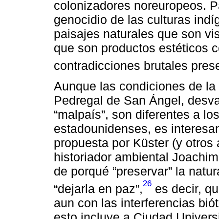
colonizadores noreuropeos. Pa
genocidio de las culturas ind
paisajes naturales que son vi
que son productos estéticos co
contradicciones brutales pres
Aunque las condiciones de la
Pedregal de San Ángel, desva
“malpaís”, son diferentes a lo
estadounidenses, es interesan
propuesta por Küster (y otros
historiador ambiental Joachim
de porqué “preservar” la natur
26
“dejarla en paz”,
es decir, q
aun con las interferencias bi
esto incluye a Ciudad Universi