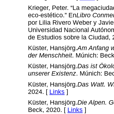
Krieger, Peter. “La megaciud
eco-estético.” En
Libro Conme
por Lilia Rivero Weber y Javi
Universidad Nacional Autóno
de Estudios sobre la Ciudad, 
Küster, Hansjörg.
Am Anfang w
der Menschheit
. Múnich: Beck
Küster, Hansjörg.
Das ist Ökol
unserer Existenz
. Múnich: Be
Küster, Hansjörg.
Das Watt. W
2024. [
Links
]
Küster, Hansjörg.
Die Alpen. G
Beck, 2020. [
Links
]