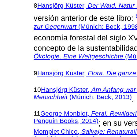
8
Hansjörg Küster,
Der Wald. Natur
versión anterior de este libro:
zur Gegenwart
(Múnich: Beck, 199
economía forestal del siglo XV
concepto de la sustentabilida
Ökologie. Eine Weltgeschichte
(Mún
9
Hansjörg Küster,
Flora. Die ganze
10
Hansjörg Küster,
Am Anfang war 
Menschheit
(Múnich: Beck, 2013)
.
11
George Monbiot,
Feral. Rewilde
Penguin Books, 2014)
; en su ver
Momplet Chico,
Salvaje: Renaturali