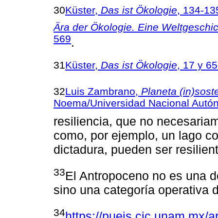
30
Küster,
Das ist Ökologie
, 134-13
Ära der Ökologie. Eine Weltgeschi
569
.
31
Küster,
Das ist Ökologie
, 17 y 6
32
Luis Zambrano,
Planeta (in)sost
Noema/Universidad Nacional Autó
resiliencia, que no necesaria
como, por ejemplo, un lago co
dictadura, pueden ser resilien
33
El Antropoceno no es una def
sino una categoría operativa d
34
https://pueis.cic.unam.mx/a