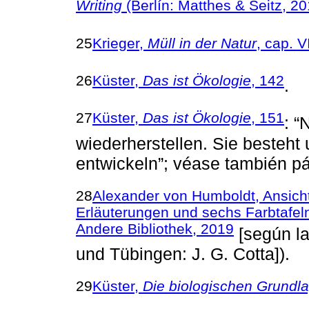
Writing
(Berlín: Matthes & Seitz, 20
25
Krieger,
Müll in der Natur
, cap. V
26
Küster,
Das ist Ökologie
, 142
.
27
Küster,
Das ist Ökologie
, 151
: “
wiederherstellen. Sie besteht 
entwickeln”; véase también pá
28
Alexander von Humboldt, Ansicht
Erläuterungen und sechs Farbtafeln
Andere Bibliothek, 2019
[según la
und Tübingen: J. G. Cotta]).
29
Küster,
Die biologischen Grundl