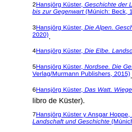
2
Hansjörg Küster,
Geschichte der L
bis zur Gegenwart
(Múnich: Beck, 
3
Hansjörg Küster,
Die Alpen. Gesch
2020)
.
4
Hansjörg Küster,
Die Elbe. Lands
5
Hansjörg Küster,
Nordsee. Die Ge
Verlag/Murmann Publishers, 2015)
6
Hansjörg Küster,
Das Watt. Wiege
libro de Küster).
7
Hansjörg Küster y Ansgar Hoppe,
Landschaft und Geschichte
(Múnich