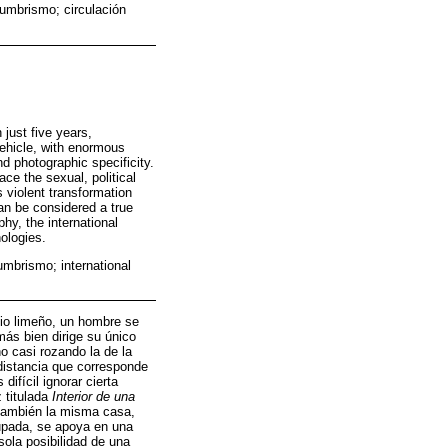
umbrismo; circulación
just five years,
vehicle, with enormous
d photographic specificity.
ce the sexual, political
s violent transformation
an be considered a true
hy, the international
ologies.
mbrismo; international
tio limeño, un hombre se
más bien dirige su único
o casi rozando la de la
distancia que corresponde
 difícil ignorar cierta
 titulada
Interior de una
 también la misma casa,
cupada, se apoya en una
sola posibilidad de una