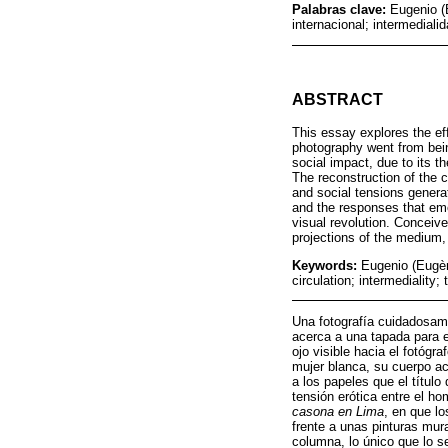
Palabras clave:
Eugenio (
internacional; intermediali
ABSTRACT
This essay explores the ef
photography went from bein
social impact, due to its 
The reconstruction of the 
and social tensions generat
and the responses that eme
visual revolution. Conceive
projections of the medium,
Keywords:
Eugenio (Eugèn
circulation; intermediality;
Una fotografía cuidadosame
acerca a una tapada para e
ojo visible hacia el fotóg
mujer blanca, su cuerpo ac
a los papeles que el títul
tensión erótica entre el h
casona en Lima
, en que l
frente a unas pinturas mura
columna, lo único que lo se