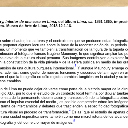
ry,
Interior de una casa en Lima
, del álbum
Lima, ca
. 1861-1865, impres
cm. Museo de Arte de Lima, 2018.12.1.16.
sobre el autor, los actores y el contexto en que se producen estas fotografías 
e proponer algunas lecturas sobre la base de la reconstrucción de un periodo 
ima, un momento que ve también la transformación de la figura de la tapada 
tribución al fotógrafo francés Eugène Maunoury, lo que significa ampliar las 
 clave de la cultura visual peruana. Sus imágenes contribuyen a explorar f
en la construcción de la vida privada y de la esfera pública en medio de las 
1
nsión de una cultura burguesa internacional.
Y aunque Maunoury emerge co
rece, además, como gestor de nuevas funciones y discursos de la imagen en 
n el que la fotografía no sólo registra cambios tangibles en la ciudad y su im
esos cambios.
en de Lima no puede dejar de verse como parte de la historia mayor de la circu
iglo XIX, por lo que el estudio de un contexto local termina por dibujar tambi
remisa de la permanente diseminación y transposición de la fotografía a otro
omo el impulso esencial del medio-, es posible comprender cómo las imágen
trama de intercambios y debates que trascienden la especificidad fotográfica
2
ltura visual en proceso de transformación.
Es así que el estudio de apenas c
 en una ciudad específica sirve también como una microhistoria de los alcanc
3
fotografía y del comercio mayor de imágenes.