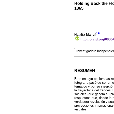
Holding Back the Fl
1865
a
*
Natalia Majluf
http://orcid.org/0000
*
Investigadora independie
RESUMEN
Este ensayo explora las re
fotografía pasó de ser un o
temático y por su inserció
la trayectoria del francés 
sociales- que genera su pr
respuestas que, desde la p
verdadera revolución visual
proyecciones internacional
visuales.