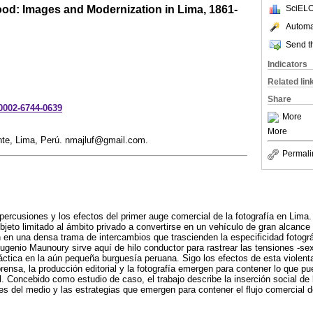
ood: Images and Modernization in Lima, 1861-
SciELO
Automat
Send th
Indicators
Related lin
Share
-0002-6744-0639
More
More
nte, Lima, Perú. nmajluf@gmail.com.
Permali
percusiones y los efectos del primer auge comercial de la fotografía en Lima
bjeto limitado al ámbito privado a convertirse en un vehículo de gran alcance
n en una densa trama de intercambios que trascienden la especificidad fotográ
Eugenio Maunoury sirve aquí de hilo conductor para rastrear las tensiones -sex
áctica en la aún pequeña burguesía peruana. Sigo los efectos de esta violent
rensa, la producción editorial y la fotografía emergen para contener lo que 
. Concebido como estudio de caso, el trabajo describe la inserción social de l
es del medio y las estrategias que emergen para contener el flujo comercial 