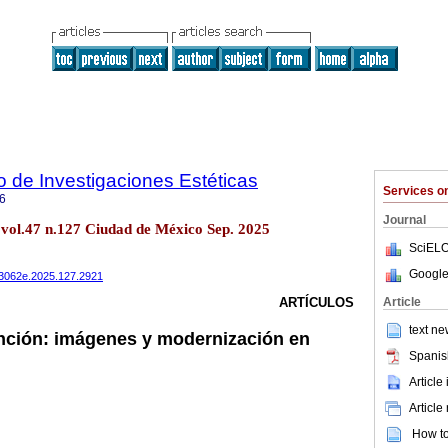
to de Investigaciones Estéticas
Services 
6
Journal
ét vol.47 n.127 Ciudad de México Sep. 2025
SciELO
Google
703062e.2025.127.2921
Article
ARTÍCULOS
text ne
nción: imágenes y modernización en
Spanis
Article
Article
How to 