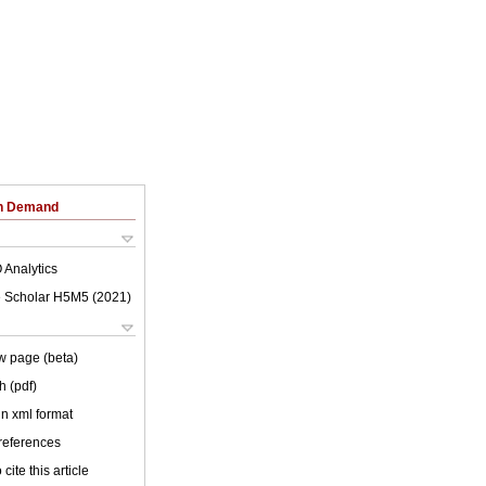
on Demand
 Analytics
 Scholar H5M5 (
2021
)
w page (beta)
h (pdf)
 in xml format
 references
cite this article