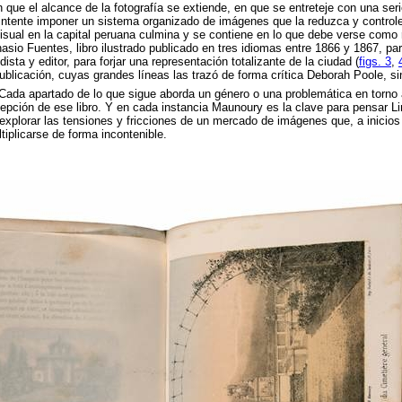
 que el alcance de la fotografía se extiende, en que se entreteje con una ser
intente imponer un sistema organizado de imágenes que la reduzca y controle
isual en la capital peruana culmina y se contiene en lo que debe verse como
asio Fuentes, libro ilustrado publicado en tres idiomas entre 1866 y 1867, p
dista y editor, para forjar una representación totalizante de la ciudad (
figs. 3
,
 publicación, cuyas grandes líneas las trazó de forma crítica Deborah Poole, s
Cada apartado de lo que sigue aborda un género o una problemática en torno
epción de ese libro. Y en cada instancia Maunoury es la clave para pensar L
xplorar las tensiones y fricciones de un mercado de imágenes que, a inicios
iplicarse de forma incontenible.