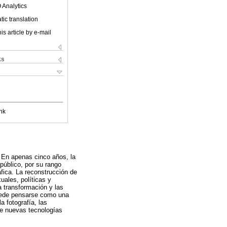
 Analytics
ic translation
is article by e-mail
ks
nk
. En apenas cinco años, la
 público, por su rango
fica. La reconstrucción de
uales, políticas y
a transformación y las
puede pensarse como una
a fotografía, las
de nuevas tecnologías