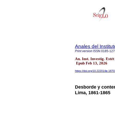
Anales del Institu
Print version
ISSN
0185-127
An. Inst. Investig. Est
Epub Feb 13, 2026
https://doi.org/10.22201/iie.18
Desborde y conte
Lima, 1861-1865