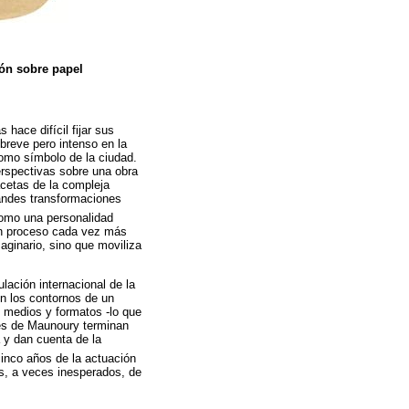
ión sobre papel
hace difícil fijar sus
breve pero intenso en la
como símbolo de la ciudad.
perspectivas sobre una obra
acetas de la compleja
grandes transformaciones
mo una personalidad
un proceso cada vez más
aginario, sino que moviliza
lación internacional de la
én los contornos de un
s medios y formatos -lo que
es de Maunoury terminan
 y dan cuenta de la
inco años de la actuación
es, a veces inesperados, de