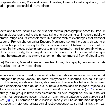
Eugène) Maunoury; Manuel Atanasio Fuentes; Lima; fotografía; grabado; cost
dad; tapadas; sexualidad; raza; clase.
fects and repercussions of the first commercial photographic boom in Lima. In 
g an object restricted to the private sphere to becoming an intensely public 
thematic range and its entanglement in a dense web of exchanges that transcen
career of French photographer Eugenio Maunoury serves here as a thread to tra
ed by his practice among the Peruvian bourgeoisie. I follow the effects of thi
rged in the press, editorial products and photography itself to contain what c
d as a case study, the essay describes the tense social insertion of photograp
 and the strategies that emerge to contain the commercial flow of visual techn
e) Maunoury; Manuel Atanasio Fuentes; Lima; photography; engraving; costu
 tapadas; sexuality; race; class
nte escenificada. En el corredor abierto que rodea el segundo piso de un pa
ntregarle un papel, acaso una carta. Apoyada en la baranda, ella no lo mira; 
rafo. El hombre, afrodescendiente, descansa su brazo sobre la baranda; su man
aso demasiado cerca del de ella, aunque la formalidad de la pose impone la 
o de la imagen asigna a los personajes:
Limeña con su sirviente
(
fig. 1
). Pero es
ombre y la mujer, que brota más claramente en otra imagen del álbum, esta vez
os mismos personajes posan, ahora en la primera planta de lo que parece ser
les (
fig. 2
). El hombre se ha quitado el saco y, en una actitud más despreo
para de la mujer que, ahora con el rostro descubierto, se inclina hacia él. La 