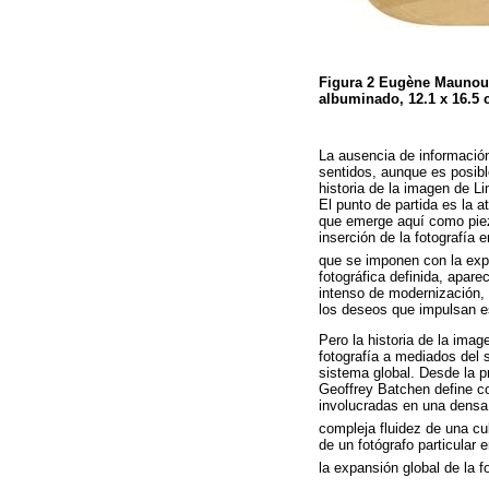
Figura 2
Eugène Maunou
albuminado, 12.1 x 16.5 
La ausencia de información 
sentidos, aunque es posibl
historia de la imagen de L
El punto de partida es la a
que emerge aquí como pieza
inserción de la fotografía 
que se imponen con la expa
fotográfica definida, apa
intenso de modernización, e
los deseos que impulsan 
Pero la historia de la imag
fotografía a mediados del s
sistema global. Desde la p
Geoffrey Batchen define c
involucradas en una densa 
compleja fluidez de una cu
de un fotógrafo particular
la expansión global de la 