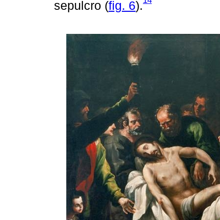
14
sepulcro (
fig. 6
).