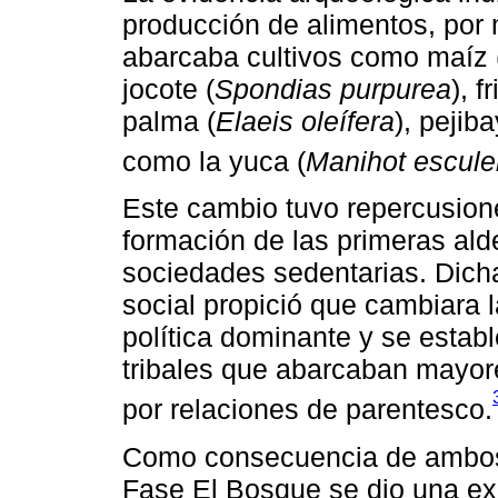
producción de alimentos, por 
abarcaba cultivos como maíz 
jocote (
Spondias purpurea
), fr
palma (
Elaeis oleífera
), pejiba
como la yuca (
Manihot escule
Este cambio tuvo repercusione
formación de las primeras ald
sociedades sedentarias. Dicha
social propició que cambiara 
política dominante y se estab
tribales que abarcaban mayore
por relaciones de parentesco.
Como consecuencia de ambos 
Fase El Bosque se dio una expa