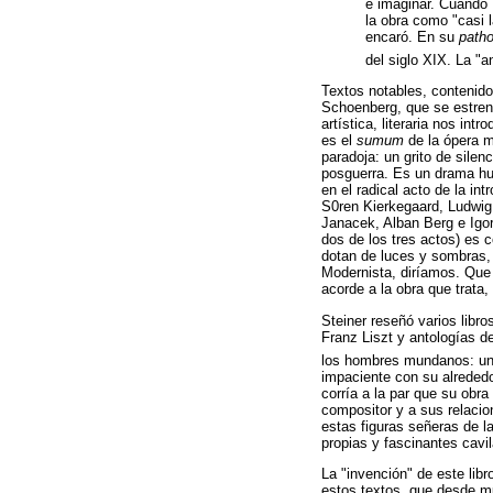
e imaginar. Cuando 
la obra como "casi 
encaró. En su
path
del siglo XIX. La "a
Textos notables, contenidos
Schoenberg, que se estrenó
artística, literaria nos in
es el
sumum
de la ópera m
paradoja: un grito de sile
posguerra. Es un drama hu
en el radical acto de la in
S0ren Kierkegaard, Ludwig
Janacek, Alban Berg e Igor
dos de los tres actos) es c
dotan de luces y sombras, 
Modernista, diríamos. Qu
acorde a la obra que trata,
Steiner reseñó varios lib
Franz Liszt y antologías 
los hombres mundanos: un 
impaciente con su alrededo
corría a la par que su obr
compositor y a sus relacio
estas figuras señeras de l
propias y fascinantes cavil
La "invención" de este lib
estos textos, que desde mu