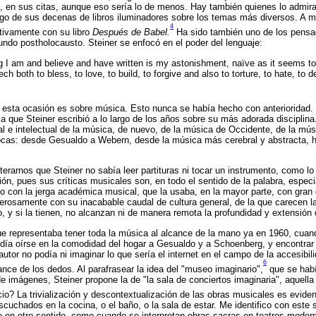
es, en sus citas, aunque eso sería lo de menos. Hay también quienes lo admir
argo de sus decenas de libros iluminadores sobre los temas más diversos. A m
4
tivamente con su libro
Después de Babel.
Ha sido también uno de los pensa
undo postholocausto. Steiner se enfocó en el poder del lenguaje:
ng I am and believe and have written is my astonishment, naïve as it seems to
 both to bless, to love, to build, to forgive and also to torture, to hate, to d
n esta ocasión es sobre música. Esto nunca se había hecho con anterioridad. 
za que Steiner escribió a lo largo de los años sobre su más adorada disciplina
 e intelectual de la música, de nuevo, de la música de Occidente, de la mú
ocas: desde Gesualdo a Webern, desde la música más cerebral y abstracta, h
rarnos que Steiner no sabía leer partituras ni tocar un instrumento, como l
ón, pues sus críticas musicales son, en todo el sentido de la palabra, espec
nto con la jerga académica musical, que la usaba, en la mayor parte, con gran 
rosamente con su inacabable caudal de cultura general, de la que carecen l
o, y si la tienen, no alcanzan ni de manera remota la profundidad y extensión 
que representaba tener toda la música al alcance de la mano ya en 1960, cuand
día oírse en la comodidad del hogar a Gesualdo y a Schoenberg, y encontrar 
autor no podía ni imaginar lo que sería el internet en el campo de la accesibil
6
ance de los dedos. Al parafrasear la idea del "museo imaginario",
que se habí
e imágenes, Steiner propone la de "la sala de conciertos imaginaria", aquell
o? La trivialización y descontextualización de las obras musicales es eviden
cuchados en la cocina, o el baño, o la sala de estar. Me identifico con este 
o en otro sentido, como cuando se interpretan obras sacras en teatros moder