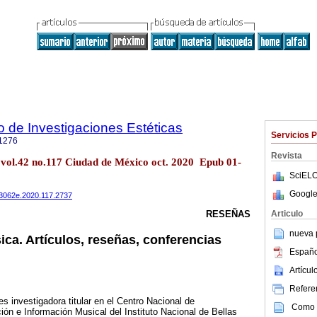
to de Investigaciones Estéticas
Servicios 
1276
Revista
ét vol.42 no.117 Ciudad de México oct. 2020 Epub 01-
SciELO
Google
703062e.2020.117.2737
Articulo
RESEÑAS
nueva p
ca. Artículos, reseñas, conferencias
Españo
Artícu
Referen
s investigadora titular en el Centro Nacional de
Como c
ón e Información Musical del Instituto Nacional de Bellas