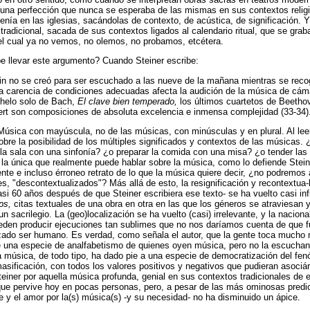
una perfección que nunca se esperaba de las mismas en sus contextos religi
enía en las iglesias, sacándolas de contexto, de acústica, de significación. 
 tradicional, sacada de sus contextos ligados al calendario ritual, que se gr
el cual ya no vemos, no olemos, no probamos, etcétera.
e llevar este argumento? Cuando Steiner escribe:
in no se creó para ser escuchado a las nueve de la mañana mientras se recog
carencia de condiciones adecuadas afecta la audición de la música de cámar
nchelo solo de Bach,
El clave bien temperado,
los últimos cuartetos de Beethov
rt son composiciones de absoluta excelencia e inmensa complejidad (33-34)
a Música con mayúscula, no de las músicas, con minúsculas y en plural. Al leer
re la posibilidad de los múltiples significados y contextos de las músicas. 
 la sala con una sinfonía? ¿o preparar la comida con una misa? ¿o tender l
la única que realmente puede hablar sobre la música, como lo defiende Stein
iente e incluso érroneo retrato de lo que la música quiere decir, ¿no podremos
s, "descontextualizados"? Más allá de esto, la resignificación y recontextua
asi 60 años después de que Steiner escribiera ese texto- se ha vuelto casi in
ps,
citas textuales de una obra en otra en las que los géneros se atraviesan 
un sacrilegio. La (geo)localización se ha vuelto (casi) irrelevante, y la nacion
den producir ejecuciones tan sublimes que no nos daríamos cuenta de que fu
orzado ser humano. Es verdad, como señala el autor, que la gente toca much
e una especie de analfabetismo de quienes oyen música, pero no la escuchan
la música, de todo tipo, ha dado pie a una especie de democratización del f
asificación, con todos los valores positivos y negativos que pudieran asociá
 Steiner por aquella música profunda, genial en sus contextos tradicionales de
que pervive hoy en pocas personas, pero, a pesar de las más ominosas predic
e y el amor por la(s) música(s) -y su necesidad- no ha disminuido un ápice.