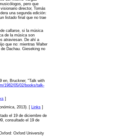
musicólogos, pero que
visionario director, Tomás
idera una segunda edición:
n listado final que no trae
de callarse, si la música
ica de la música son
os atraviesan. De ahí a
ijo que no: mientras Walter
io de Dachau. Gieseking no
9 en, Bruckner, "Talk with
m/1982/05/02/books/talk-
ks
]
onómica, 2013). [
Links
]
tado el 19 de diciembre de
9, consultado el 19 de
(Oxford: Oxford University