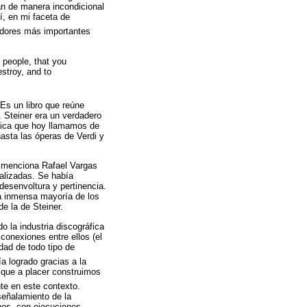
an de manera incondicional
í, en mi faceta de
dores más importantes
 people, that you
estroy, and to
Es un libro que reúne
. Steiner era un verdadero
sica que hoy llamamos de
asta las óperas de Verdi y
o menciona Rafael Vargas
ializadas. Se había
desenvoltura y pertinencia.
a inmensa mayoría de los
de la de Steiner.
o la industria discográfica
conexiones entre ellos (el
idad de todo tipo de
a logrado gracias a la
a que a placer construimos
te en este contexto.
señalamiento de la
nos, con ejecuciones