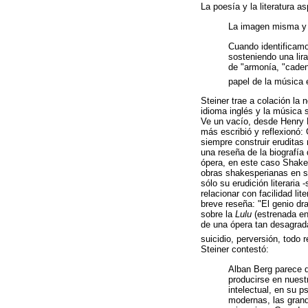
La poesía y la literatura a
La imagen misma y l
Cuando identificamo
sosteniendo una lir
de "armonía, "caden
papel de la música e
Steiner trae a colación la n
idioma inglés y la música s
Ve un vacío, desde Henry P
más escribió y reflexionó:
siempre construir eruditas 
una reseña de la biografía d
ópera, en este caso Shakes
obras shakesperianas en su
sólo su erudición literari
relacionar con facilidad li
breve reseña: "El genio dr
sobre la
Lulu
(estrenada en 
de una ópera tan desagradab
suicidio, perversión, todo 
Steiner contestó:
Alban Berg parece d
producirse en nuest
intelectual, en su 
modernas, las grand