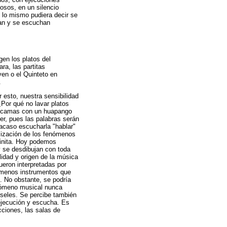
osos, en un silencio
Y lo mismo pudiera decir se
aban y se escuchan
en los platos del
a, las partitas
en o el Quinteto en
.
 esto, nuestra sensibilidad
¿Por qué no lavar platos
as camas con un huapango
er, pues las palabras serán
 acaso escucharla "hablar"
-lización de los fenómenos
finita. Hoy podemos
y se desdibujan con toda
alidad y origen de la música
eron interpretadas por
o menos instrumentos que
. No obstante, se podría
enómeno musical nunca
rseles. Se percibe también
 ejecución y escucha. Es
ciones, las salas de