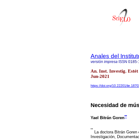
Anales del Institu
versión impresa
ISSN
0185-
An. Inst. Investig. Est
Jun-2021
https://doi.org/10.22201/iie.18
Necesidad de músi
**
Yael Bitrán Goren
**
La doctora Bitrán Goren e
Investigación, Documentaci