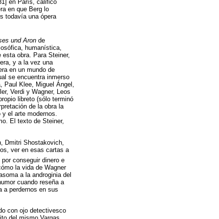
] en París, calificó
ra en que Berg lo
s todavía una ópera
es und Aron
de
losófica, humanística,
e esta obra. Para Steiner,
era, y a la vez una
pera en un mundo de
ual se encuentra inmerso
a, Paul Klee, Miguel Ángel,
er, Verdi y Wagner, Leos
opio libreto (sólo terminó
pretación de la obra la
 y el arte modernos.
o. El texto de Steiner,
, Dmitri Shostakovich,
os, ver en esas cartas a
por conseguir dinero e
 cómo la vida de Wagner
 asoma a la androginia del
l humor cuando reseña a
va a perdernos en sus
ado con ojo detectivesco
rito del mismo Vargas