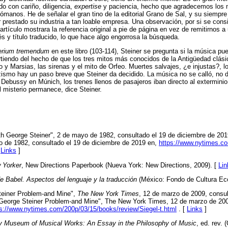
do con cariño, diligencia,
expertise
y paciencia, hecho que agradecemos los 
ómanos. He de señalar el gran tino de la editorial Grano de Sal, y su siempre 
 prestado su industria a tan loable empresa. Una observación, por si se cons
tículo mostrara la referencia original a pie de página en vez de remitirnos a u
glés y título traducido, lo que hace algo engorrosa la búsqueda.
erium tremendum
en este libro (103-114), Steiner se pregunta si la música pue
tiendo del hecho de que los tres mitos más conocidos de la Antigüedad clás
o y Marsias, las sirenas y el mito de Orfeo. Muertes salvajes, ¿e injustas?, l
azismo hay un paso breve que Steiner da decidido. La música no se calló, no d
 Debussy en Múnich, los trenes llenos de pasajeros iban directo al extermin
 misterio permanece, dice Steiner.
ith George Steiner", 2 de mayo de 1982, consultado el 19 de diciembre de 201
o de 1982, consultado el 19 de diciembre de 2019 en,
https://www.nytimes.co
[
Links
]
 Yorker
, New Directions Paperbook (Nueva York: New Directions, 2009). [
Lin
 Babel. Aspectos del lenguaje y la traducción
(México: Fondo de Cultura Ec
teiner Problem-and Mine",
The New York Times
, 12 de marzo de 2009, consul
 George Steiner Problem-and Mine", The New York Times, 12 de marzo de 200
ps://www.nytimes.com/200p/03/15/books/review/Siegel-t.html
. [
Links
]
y Museum of Musical Works: An Essay in the Philosophy of Music
, ed. rev. 