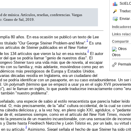
SciELO
Traduc
d de música. Artículos, reseñas, conferencias. Vargas
Enviar 
o: Grano de Sal, 2019.
Indicadore
Links rela
mplía 80 años. En esa ocasión se publicó un texto de Lee
1
Compartir
es
titulado "Our George Steiner Problem-and Mine".
Es una
los artículos de Steiner publicados en el
New Yorker
Otros
2
e los 134 artículos que vieron la luz en esa revista.
El autor
Otros
r del que se podría llamar "genio de nuestros días". El
longevo Steiner tuvo una vida más que de novela, al escapar
Permali
unto con su familia y, más adelante, moviéndose como pez en
cadémicos más prestigiosos de Europa y Estados Unidos.
varias décadas residía en Inglaterra, era un ciudadano del
ad se podría identificar con un pasaporte, en su caso estadounidense. Un ser 
al. Un
polymath
(término que se empezó a usar ya en el siglo XVII provenient
"), así le llaman en inglés, lo que puede traducirse inexactamente como "eru
 también "nuestro problema".
señalado, una especie de sabio al estilo renacentista que parecía haber leído
ental. O, más precisamente, de la "alta" cultura occidental, de la cual se conv
na cátedra deliciosa y, a la vez hoy, en pleno siglo XXI, agridulce, o "pedan
ablar de él, estaremos siempre, como en el artículo del
New York Times,
movién
nte la presencia de un maestro incuestionable, con una sensación de incomo
s y Dante hasta Friedriech Nietzche y León Tolstoi es, por un lado, su virtud
3
 en su artículo.
Asimismo, Siegel señala el hecho de que Steiner ha sido criti