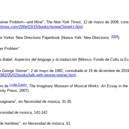
teiner Problem—and Mine",
The New York Times,
12 de marzo de 2009, consu
ytimes.com/200p/03/15/books/review/Siegel-t.html
.
2009
w Yorker,
New Directions Paperbook (Nueva York: New Directions,
).
er Problem".
 Babel. Aspectos del lenguaje y la traducción
(México: Fondo de Cultu ra Ec
th George Steiner", 2 de mayo de 1982, consultado el 19 de diciembre de 2019
82/05/02/books/talk-with-george-steiner.html
.
Lydia Goehr
bro de
,
The Imaginary Museum of Musical Works: An Essay in the 
sity Press, 2007).
maginaria", en
Necesidad de música,
31-35.
cesidad de música,
141-142.
de hombres", en
Necesidad de música,
61.