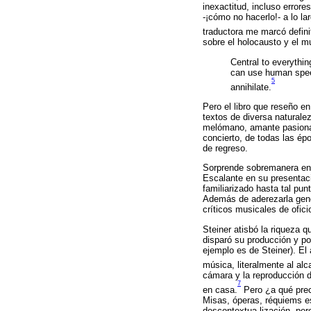
inexactitud, incluso error
-¡cómo no hacerlo!- a lo l
traductora me marcó defini
sobre el holocausto y el m
Central to everythi
can use human speech
5
annihilate.
Pero el libro que reseño e
textos de diversa naturale
melómano, amante pasional
concierto, de todas las ép
de regreso.
Sorprende sobremanera ente
Escalante en su presentaci
familiarizado hasta tal pu
Además de aderezarla gene
críticos musicales de ofici
Steiner atisbó la riqueza 
disparó su producción y po
ejemplo es de Steiner). El 
música, literalmente al alc
cámara y la reproducción d
7
en casa.
Pero ¿a qué preci
Misas, óperas, réquiems es
descontextua-lización, per