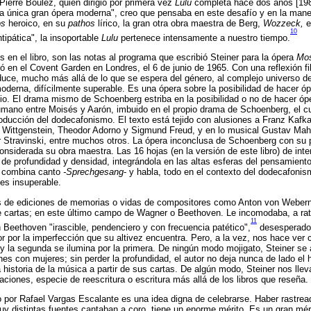
Pierre Boulez, quien dirigió por primera vez
Lulu
completa hace dos años [1981
la única gran ópera moderna", creo que pensaba en este desafío y en la mane
os
heroico, en su
pathos
lírico, la gran otra obra maestra de Berg,
Wozzeck,
e
10
ntipática", la insoportable
Lulu
pertenece intensamente a nuestro tiempo.
 en el libro, son las notas al programa que escribió Steiner para la ópera
Mos
 en el Covent Garden en Londres, el 6 de junio de 1965. Con una reflexión fi
troduce, mucho más allá de lo que se espera del género, al complejo universo d
oderna, difícilmente superable. Es una ópera sobre la posibilidad de hacer óp
ncio. El drama mismo de Schoenberg estriba en la posibilidad o no de hacer ó
mano entre Moisés y Aarón, imbuido en el propio drama de Schoenberg, el c
troducción del dodecafonismo. El texto está tejido con alusiones a Franz Kafk
 Wittgenstein, Theodor Adorno y Sigmund Freud, y en lo musical Gustav Mahl
 Stravinski, entre muchos otros. La ópera inconclusa de Schoenberg con su pr
onsiderada su obra maestra. Las 16 hojas (en la versión de este libro) de inter
de profundidad y densidad, integrándola en las altas esferas del pensamiento
e combina canto
-Sprechgesang
- y habla, todo en el contexto del dodecafonism
 es insuperable.
ros de ediciones de memorias o vidas de compositores como Anton von Webern
de cartas; en este último campo de Wagner o Beethoven. Le incomodaba, a rat
11
Beethoven "irascible, pendenciero y con frecuencia patético",
desesperado 
r por la imperfección que su altivez encuentra. Pero, a la vez, nos hace ver
a y la segunda se ilumina por la primera. De ningún modo mojigato, Steiner se
nes con mujeres; sin perder la profundidad, el autor no deja nunca de lado e
a historia de la música a partir de sus cartas. De algún modo, Steiner nos lle
aciones, especie de reescritura o escritura más allá de los libros que reseña.
ro por Rafael Vargas Escalante es una idea digna de celebrarse. Haber rastre
y distintas fuentes cantaban a coro, tiene un enorme mérito. Es un gran mé