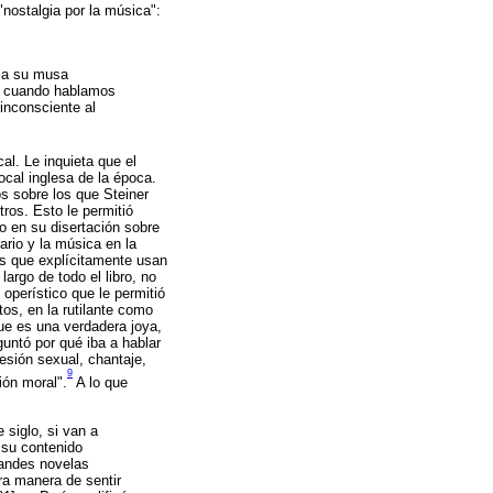
"nostalgia por la música":
y a su musa
", cuando hablamos
inconsciente al
cal. Le inquieta que el
ocal inglesa de la época.
s sobre los que Steiner
ros. Esto le permitió
mo en su disertación sobre
rario y la música en la
as que explícitamente usan
argo de todo el libro, no
operístico que le permitió
tos, en la rutilante como
ue es una verdadera joya,
guntó por qué iba a hablar
resión sexual, chantaje,
9
ión moral".
A lo que
siglo, si van a
 su contenido
randes novelas
ra manera de sentir