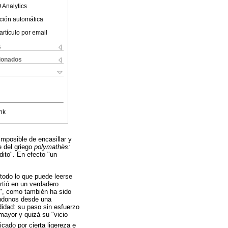
 Analytics
ción automática
artículo por email
s
cionados
nk
imposible de encasillar y
e del griego
polymathës:
dito". En efecto "un
 todo lo que puede leerse
irtió en un verdadero
te", como también ha sido
donos desde una
didad: su paso sin esfuerzo
 mayor y quizá su "vicio
cado por cierta ligereza e