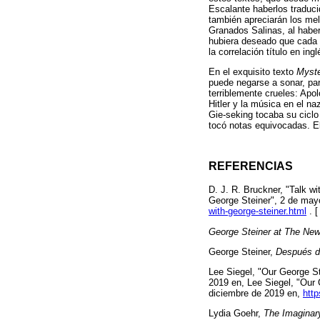
Escalante haberlos traduci
también apreciarán los mel
Granados Salinas, al haber
hubiera deseado que cada ar
la correlación título en in
En el exquisito texto
Myst
puede negarse a sonar, par
terriblemente crueles: Apol
Hitler y la música en el n
Gie-seking tocaba su ciclo
tocó notas equivocadas. El
REFERENCIAS
D. J. R. Bruckner, "Talk w
George Steiner", 2 de may
with-george-steiner.html
. 
George Steiner at The New
George Steiner,
Después de
Lee Siegel, "Our George S
2019 en, Lee Siegel, "Our
diciembre de 2019 en,
htt
Lydia Goehr,
The Imaginar