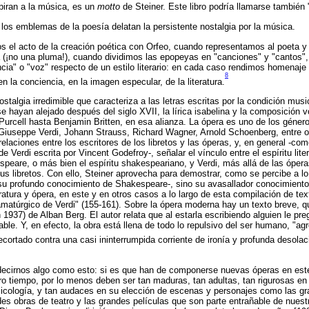
spiran a la música, es un
motto
de Steiner. Este libro podría llamarse también 
os emblemas de la poesía delatan la persistente nostalgia por la música.
s el acto de la creación poética con Orfeo, cuando representamos al poeta 
a (¡no una pluma!), cuando dividimos las epopeyas en "canciones" y "cantos
cia" o "voz" respecto de un estilo literario: en cada caso rendimos homenaje 
8
n la conciencia, en la imagen especular, de la literatura.
ostalgia irredimible que caracteriza a las letras escritas por la condición musi
e hayan alejado después del siglo XVII, la lírica isabelina y la composición v
urcell hasta Benjamin Britten, en esa alianza. La ópera es uno de los género
 Giuseppe Verdi, Johann Strauss, Richard Wagner, Arnold Schoenberg, entre ot
relaciones entre los escritores de los libretos y las óperas, y, en general -co
e Verdi escrita por Vincent Godefroy-, señalar el vínculo entre el espíritu lite
peare, o más bien el espíritu shakespeariano, y Verdi, más allá de las óper
s libretos. Con ello, Steiner aprovecha para demostrar, como se percibe a lo l
a -su profundo conocimiento de Shakespeare-, sino su avasallador conocimiento 
teratura y ópera, en este y en otros casos a lo largo de esta compilación de tex
amatúrgico de Verdi" (155-161). Sobre la ópera moderna hay un texto breve, q
1937) de Alban Berg. El autor relata que al estarla escribiendo alguien le pre
le. Y, en efecto, la obra está llena de todo lo repulsivo del ser humano, "ag
recortado contra una casi ininterrumpida corriente de ironía y profunda desolac
ecirnos algo como esto: si es que han de componerse nuevas óperas en este 
ro tiempo, por lo menos deben ser tan maduras, tan adultas, tan rigurosas en
psicología, y tan audaces en su elección de escenas y personajes como las g
es obras de teatro y las grandes películas que son parte entrañable de nuest