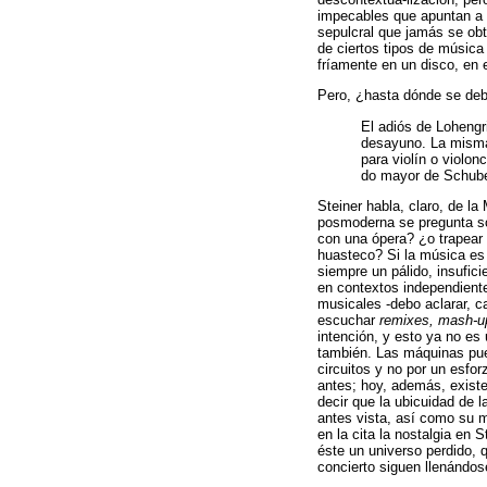
impecables que apuntan a 
sepulcral que jamás se obt
de ciertos tipos de música
fríamente en un disco, en 
Pero, ¿hasta dónde se deb
El adiós de Lohengr
desayuno. La misma 
para violín o violo
do mayor de Schube
Steiner habla, claro, de l
posmoderna se pregunta sob
con una ópera? ¿o trapear
huasteco? Si la música es 
siempre un pálido, insufic
en contextos independiente
musicales -debo aclarar, c
escuchar
remixes, mash-u
intención, y esto ya no es 
también. Las máquinas pue
circuitos y no por un esf
antes; hoy, además, exist
decir que la ubicuidad de 
antes vista, así como su m
en la cita la nostalgia en
éste un universo perdido, 
concierto siguen llenándos