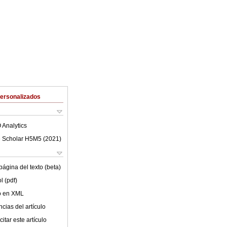
Personalizados
 Analytics
 Scholar H5M5 (
2021
)
ágina del texto (beta)
l (pdf)
lo en XML
cias del artículo
itar este artículo