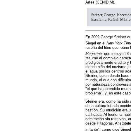
Artes (CENIDIM).
Steiner, George. Necesida
Escalante, Rafael. Méxic
En 2009 George Steiner cu
Siegel en el
New York Tim
reseña del libro que reúne 
Magazine,
que incluye 28 d
resume el complejo carácte
prodigiosamente erudito y 
siendo niño del nazismo j
el agua por los centros a
Steiner, quien desde hace 
mundo, al que con dificult
por naturaleza controversi
"el que ha aprendido mucho
problema", y, en este caso
Steiner era, como ha sido 
de la cultura letrada occid
bastión. Su erudición era u
calificada. Al leerlo, al h
admiración sin reservas, a
desde Pitágoras, Aristótele
irritante", como dice Siegel