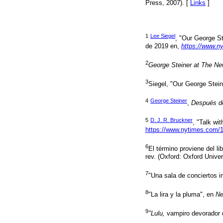
Press, 2007). [
Links
]
1
Lee Siegel
, "Our George S
de 2019 en,
https://www.n
2
George Steiner at The Ne
3
Siegel, "Our George Stein
4
George Steiner
,
Después de
5
D. J. R. Bruckner
, "Talk wi
https://www.nytimes.com/19
6
El término proviene del li
rev. (Oxford: Oxford Univer
7
"Una sala de conciertos i
8
"La lira y la pluma", en
Ne
9
"Lulu,
vampiro devorador 