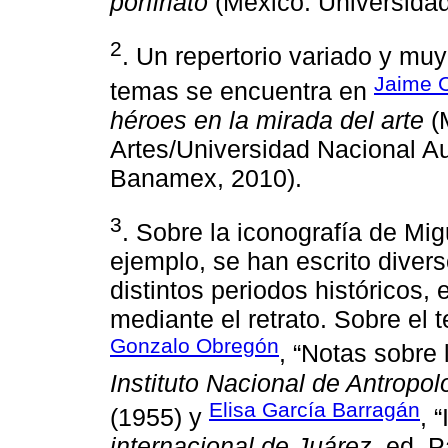
porfiriato
(México: Universidad
2
. Un repertorio variado y mu
Jaime C
temas se encuentra en
héroes en la mirada del arte
(M
Artes/Universidad Nacional A
Banamex, 2010).
3
. Sobre la iconografía de Mig
ejemplo, se han escrito diver
distintos periodos históricos,
mediante el retrato. Sobre el 
Gonzalo Obregón
, “Notas sobre 
Instituto Nacional de Antropol
Elisa García Barragán
(1955) y
, 
internacional de Juárez
, ed. 