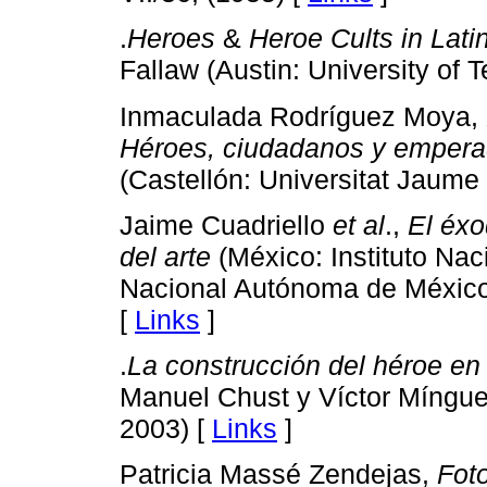
.
Heroes
&
Heroe Cults in Lati
Fallaw (Austin: University of 
Inmaculada Rodríguez Moya,
Héroes, ciudadanos y empera
(Castellón: Universitat Jaume 
Jaime Cuadriello
et al
.,
El éxo
del arte
(México: Instituto Nac
Nacional Autónoma de México
[
Links
]
.
La construcción del héroe e
Manuel Chust y Víctor Mínguez
2003) [
Links
]
Patricia Massé Zendejas,
Foto