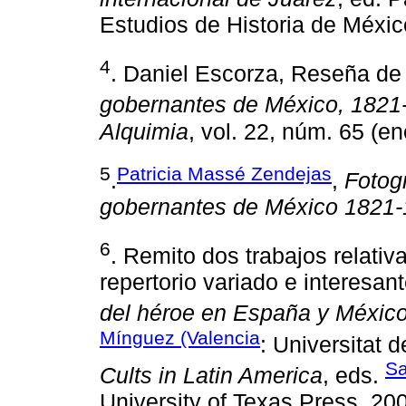
Estudios de Historia de Méxic
4
. Daniel Escorza, Reseña d
gobernantes de México, 1821
Alquimia
, vol. 22, núm. 65 (en
5
Patricia Massé Zendejas
.
,
Fotogr
gobernantes de México 1821
6
. Remito dos trabajos relati
repertorio variado e interesan
del héroe en España y Méxic
Mínguez (Valencia
: Universitat 
Sa
Cults in Latin America
, eds.
University of Texas Press, 200