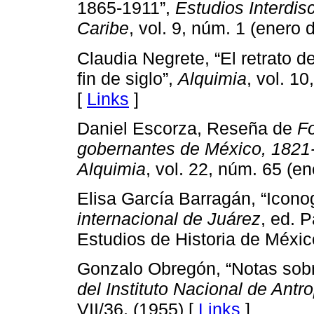
1865-1911”,
Estudios Interdis
Caribe
, vol. 9, núm. 1 (enero 
Claudia Negrete, “El retrato 
fin de siglo”,
Alquimia
, vol. 1
[
Links
]
Daniel Escorza, Reseña de
Fo
gobernantes de México, 1821
Alquimia
, vol. 22, núm. 65 (en
Elisa García Barragán, “Iconog
internacional de Juárez
, ed. 
Estudios de Historia de Méxi
Gonzalo Obregón, “Notas sobr
del Instituto Nacional de Antro
VII/36, (1955) [
Links
]