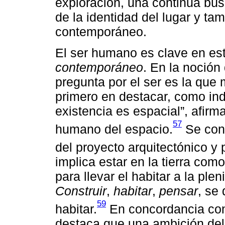
exploración, una continua bús
de la identidad del lugar y tam
contemporáneo.
El ser humano es clave en es
contemporáneo
. En la noción
pregunta por el ser es la que m
primero en destacar, como ind
existencia es espacial”, afir
57
humano del espacio.
Se cons
del proyecto arquitectónico y p
implica estar en la tierra como
para llevar el habitar a la pl
Construir
,
habitar
,
pensar
, se
59
habitar.
En concordancia con 
destaca que una ambición del