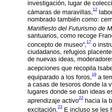
investigación, lugar de colecc
12
cámaras de maravillas,
labor
nombrado también como: cemen
Manifiesto del Futurismo de Ma
santuarios, como recoge Fran
17
concepto de museo”,
o instr
ciudadanos, refugios placente
de nuevas ideas, moderadores,
acepciones que recopila Isab
19
equiparado a los foros,
a tem
a casas de tesoros donde la v
lugares donde se dan ideas e
22
aprendizaje activo
hacia la 
23
excitación.
E incluso se les