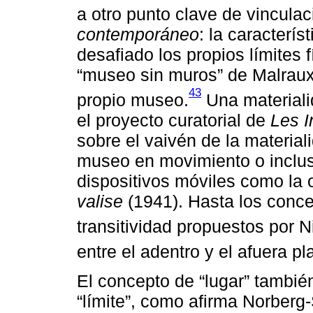
a otro punto clave de vincula
contemporáneo
: la caracterís
desafiado los propios límites 
“museo sin muros” de Malrau
43
propio museo.
Una materiali
el proyecto curatorial de
Les I
sobre el vaivén de la materiali
museo en movimiento o incluso 
dispositivos móviles como l
valise
(1941). Hasta los conc
transitividad propuestos por N
entre el adentro y el afuera p
El concepto de “lugar” también
“límite”, como afirma Norberg-