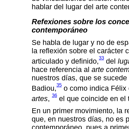
hablar del lugar del arte con
Refexiones sobre los conce
contemporáneo
Se habla de lugar y no de espa
la reflexión sobre el carácter 
33
articulado y definido,
del
lug
hace referencia al
arte conte
nuestros días, que se sucede 
35
Badiou,
o como indica Félix
36
artes
,
el que coincide en el 
En un primer movimiento, la r
que, en nuestros días, no es p
contemporáneo, pues a prime