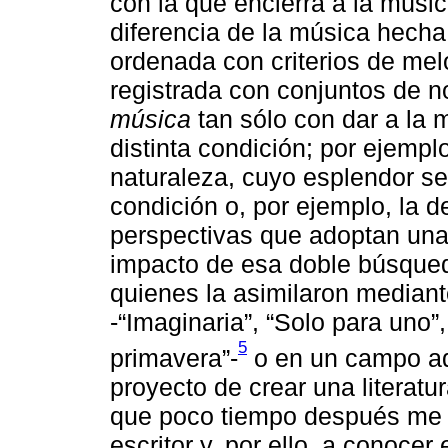
con la que encierra a la músic
diferencia de la música hecha
ordenada con criterios de mel
registrada con conjuntos de n
música
tan sólo con dar a la m
distinta condición; por ejemplo
naturaleza, cuyo esplendor sen
condición o, por ejemplo, la d
perspectivas que adoptan una 
impacto de esa doble búsqued
quienes la asimilaron mediant
-“Imaginaria”, “Solo para uno
5
primavera”-
o en un campo adi
proyecto de crear una literatu
que poco tiempo después me 
escritor y, por ello, a conoce