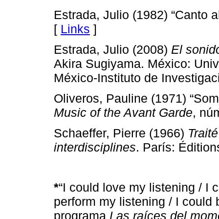
Estrada, Julio (1982) “Canto 
[
Links
]
Estrada, Julio (2008)
El sonid
Akira Sugiyama. México: Uni
México-Instituto de Investigac
Oliveros, Pauline (1971) “So
Music of the Avant Garde
, nú
Schaeffer, Pierre (1966)
Trait
interdisciplines
. París: Édition
*
“I could love my listening / I 
perform my listening / I could 
programa
Las raíces del mom