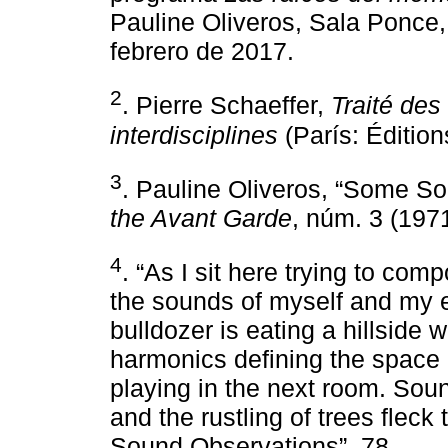
Pauline Oliveros, Sala Ponce
febrero de 2017.
2
. Pierre Schaeffer,
Traité des
interdisciplines
(París: Édition
3
. Pauline Oliveros, “Some S
the Avant Garde
, núm. 3 (1971
4
. “As I sit here trying to co
the sounds of myself and my e
bulldozer is eating a hillside 
harmonics defining the space b
playing in the next room. Soun
and the rustling of trees fleck
Sound Observations”, 78.