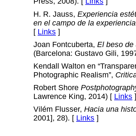
Press, 2008). [
Links
]
H. R. Jauss,
Experiencia estét
en el campo de la experiencia
[
Links
]
Joan Fontcuberta,
El beso de 
(Barcelona: Gustavo Gili, 1997
Kendall Walton en “Transparen
Photographic Realism”,
Critic
Robert Shore
Postphotography
Lawrence King, 2014) [
Links
Vilém Flusser,
Hacia una histo
2001], 28). [
Links
]