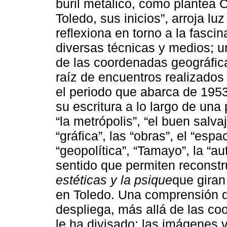
buril metálico, como plantea C
Toledo, sus inicios”, arroja lu
reflexiona en torno a la fasci
diversas técnicas y medios; un
de las coordenadas geográfica
raíz de encuentros realizados
el periodo que abarca de 1953
su escritura a lo largo de una 
“la metrópolis”, “el buen salvaje
“gráfica”, las “obras”, el “espa
“geopolítica”, “Tamayo”, la “au
sentido que permiten reconst
estéticas y la psique
que giran 
en Toledo. Una comprensión de
despliega, más allá de las co
le ha divisado: las imágenes v