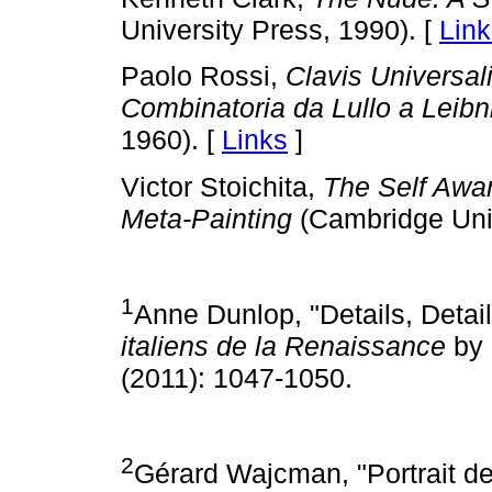
University Press, 1990). [
Link
Paolo Rossi,
Clavis Universal
Combinatoria da Lullo a Leibn
1960). [
Links
]
Victor Stoichita,
The Self Awar
Meta-Painting
(Cambridge Univ
1
Anne Dunlop, "Details, Detai
italiens de la Renaissance
by 
(2011): 1047-1050.
2
Gérard Wajcman, "Portrait d