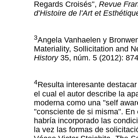
Regards Croisés",
Revue Fra
d'Histoire de l'Art et Esthétiqu
3
Angela Vanhaelen y Bronwen 
Materiality, Sollicitation and 
History
35, núm. 5 (2012): 874
4
Resulta interesante destacar 
el cual el autor describe la ap
moderna como una "self aware
"consciente de si misma". En 
habría incorporado las condi
la vez las formas de solicitac