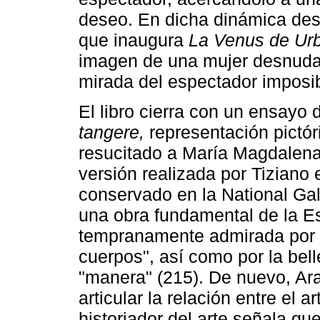
deseo. En dicha dinámica desta
que inaugura
La Venus de Urb
imagen de una mujer desnuda 
mirada del espectador imposibi
El libro cierra con un ensayo 
tangere,
representación pictóri
resucitado a María Magdalena.
versión realizada por Tiziano 
conservado en la National Ga
una obra fundamental de la Es
tempranamente admirada por l
cuerpos", así como por la belle
"manera" (215). De nuevo, Aras
articular la relación entre el ar
historiador del arte señala qu