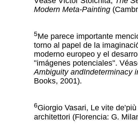
Véase Victor Stoichita,
The Se
Modern Meta-Painting
(Cambri
5
Me parece importante mencio
torno al papel de la imaginaci
moderno europeo y el desarrol
"imágenes potenciales". Véa
Ambiguity andIndeterminacy i
Books, 2001).
6
Giorgio Vasari, Le vite de'più 
architettori (Florencia: G. Mil