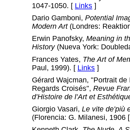
1047-1050. [
Links
]
Dario Gamboni,
Potential Ima
Modern Art
(Londres: Reaktion
Erwin Panofsky,
Meaning in th
History
(Nueva York: Doubleda
Frances Yates,
The Art of Me
Paul, 1999). [
Links
]
Gérard Wajcman, "Portrait de
Regards Croisés",
Revue Fra
d'Histoire de l'Art et Esthétiqu
Giorgio Vasari,
Le vite de'più e
(Florencia: G. Milanesi, 1906 [
Kenneth Clark,
The Nude. A S