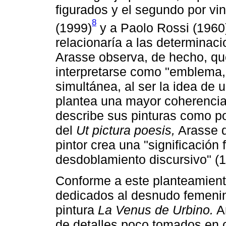
figurados y el segundo por vi
8
(1999)
y a Paolo Rossi (1960
relacionaría a las determinaci
Arasse observa, de hecho, q
interpretarse como "emblema, 
simultánea, al ser la idea de 
plantea una mayor coherencia i
describe sus pinturas como poe
del
Ut pictura poesis,
Arasse d
pintor crea una "significación f
desdoblamiento discursivo" (1
Conforme a este planteamiento
dedicados al desnudo femenino 
pintura
La Venus de Urbino.
Ar
de detalles poco tomados en 