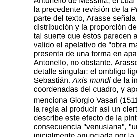
Antonello de Messina, el cual
la precedente revisión de la
P
parte del texto, Arasse señal
distribución y la proporción d
tal suerte que éstos parecen 
valido el apelativo de "obra m
presenta de una forma en apar
Antonello, no obstante, Arass
detalle singular: el ombligo l
Sebastián.
Axis mundi
de la i
coordenadas del cuadro, y apo
menciona Giorgio Vasari (151
la regla al producir así un cie
describe este efecto de la pi
consecuencia "venusiana", "un
inicialmente anunciada por la 