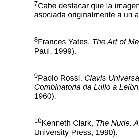
7
Cabe destacar que la imagen
asociada originalmente a un al
8
Frances Yates,
The Art of M
Paul, 1999).
9
Paolo Rossi,
Clavis Universa
Combinatoria da Lullo a Leibn
1960).
10
Kenneth Clark,
The Nude. A
University Press, 1990).