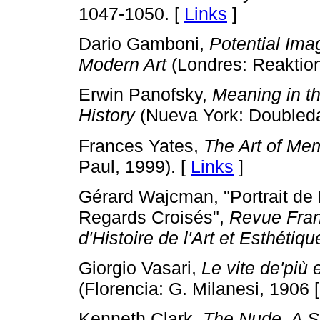
1047-1050. [
Links
]
Dario Gamboni,
Potential Ima
Modern Art
(Londres: Reaktion
Erwin Panofsky,
Meaning in th
History
(Nueva York: Doubleda
Frances Yates,
The Art of Me
Paul, 1999). [
Links
]
Gérard Wajcman, "Portrait de
Regards Croisés",
Revue Fra
d'Histoire de l'Art et Esthétiqu
Giorgio Vasari,
Le vite de'più e
(Florencia: G. Milanesi, 1906 [
Kenneth Clark,
The Nude. A S