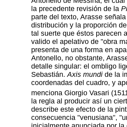
Antonello de Messina, el cual
la precedente revisión de la
P
parte del texto, Arasse señal
distribución y la proporción d
tal suerte que éstos parecen 
valido el apelativo de "obra m
presenta de una forma en apar
Antonello, no obstante, Arass
detalle singular: el ombligo l
Sebastián.
Axis mundi
de la i
coordenadas del cuadro, y apo
menciona Giorgio Vasari (151
la regla al producir así un cie
describe este efecto de la pi
consecuencia "venusiana", "un
inicialmente anunciada por la 