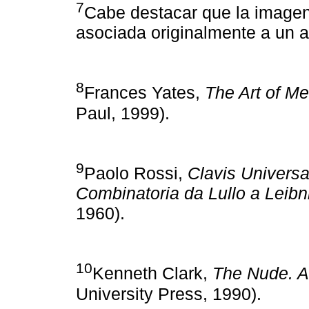
7
Cabe destacar que la imagen
asociada originalmente a un al
8
Frances Yates,
The Art of M
Paul, 1999).
9
Paolo Rossi,
Clavis Universa
Combinatoria da Lullo a Leibn
1960).
10
Kenneth Clark,
The Nude. A
University Press, 1990).