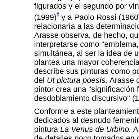
figurados y el segundo por vi
8
(1999)
y a Paolo Rossi (1960
relacionaría a las determinaci
Arasse observa, de hecho, q
interpretarse como "emblema, 
simultánea, al ser la idea de 
plantea una mayor coherencia i
describe sus pinturas como poe
del
Ut pictura poesis,
Arasse d
pintor crea una "significación f
desdoblamiento discursivo" (1
Conforme a este planteamiento
dedicados al desnudo femenino 
pintura
La Venus de Urbino.
Ar
de detalles poco tomados en 