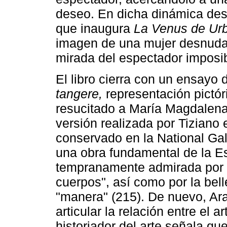
deseo. En dicha dinámica desta
que inaugura
La Venus de Urb
imagen de una mujer desnuda 
mirada del espectador imposibi
El libro cierra con un ensayo 
tangere,
representación pictóri
resucitado a María Magdalena.
versión realizada por Tiziano 
conservado en la National Ga
una obra fundamental de la Es
tempranamente admirada por l
cuerpos", así como por la belle
"manera" (215). De nuevo, Aras
articular la relación entre el ar
historiador del arte señala qu