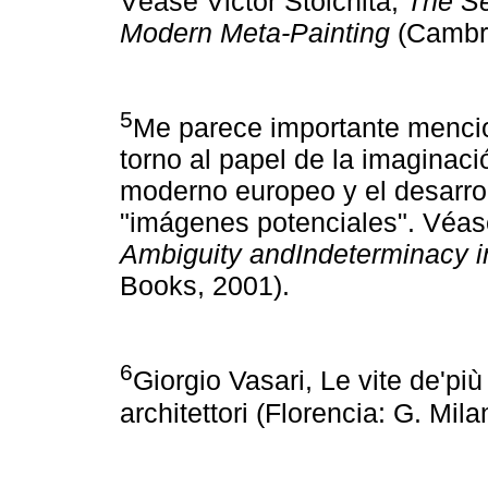
Véase Victor Stoichita,
The Se
Modern Meta-Painting
(Cambri
5
Me parece importante mencio
torno al papel de la imaginaci
moderno europeo y el desarrol
"imágenes potenciales". Véa
Ambiguity andIndeterminacy i
Books, 2001).
6
Giorgio Vasari, Le vite de'più 
architettori (Florencia: G. Mil