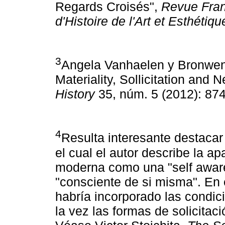
Regards Croisés",
Revue Fra
d'Histoire de l'Art et Esthétiqu
3
Angela Vanhaelen y Bronwen 
Materiality, Sollicitation and 
History
35, núm. 5 (2012): 874
4
Resulta interesante destacar 
el cual el autor describe la ap
moderna como una "self aware
"consciente de si misma". En 
habría incorporado las condi
la vez las formas de solicitac