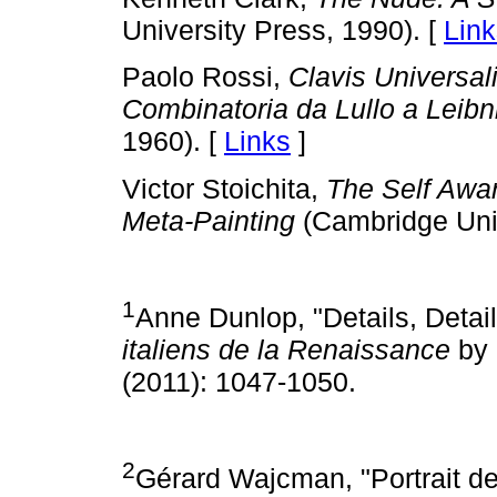
University Press, 1990). [
Link
Paolo Rossi,
Clavis Universal
Combinatoria da Lullo a Leibn
1960). [
Links
]
Victor Stoichita,
The Self Awar
Meta-Painting
(Cambridge Univ
1
Anne Dunlop, "Details, Detai
italiens de la Renaissance
by 
(2011): 1047-1050.
2
Gérard Wajcman, "Portrait d