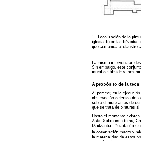
1.
Localización de la pint
iglesia; b) en las bóvedas 
que comunica el claustro c
La misma intervención desc
Sin embargo, este conjunto
mural del ábside y mostrar
A propósito de la técn
Al parecer, en la ejecució
observación detenida de los
sobre el muro antes de com
que se trata de pinturas al
Hasta el momento existen 
Asís. Sobre este tema, Gar
Dzidzantún, Yucatán” inclu
la observación macro y mic
la materialidad de estos 