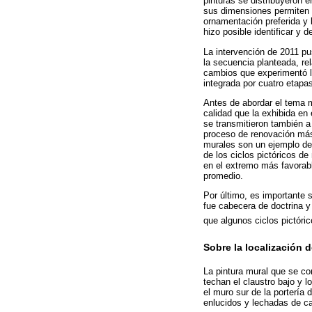
pinturas se distribuyeron 
sus dimensiones permiten l
ornamentación preferida y l
hizo posible identificar y d
La intervención de 2011 pu
la secuencia planteada, re
cambios que experimentó la 
integrada por cuatro etapa
Antes de abordar el tema m
calidad que la exhibida en
se transmitieron también a
proceso de renovación más 
murales son un ejemplo de 
de los ciclos pictóricos de
en el extremo más favorable
promedio.
Por último, es importante s
fue cabecera de doctrina 
que algunos ciclos pictóri
Sobre la localización d
La pintura mural que se con
techan el claustro bajo y l
el muro sur de la portería 
enlucidos y lechadas de ca