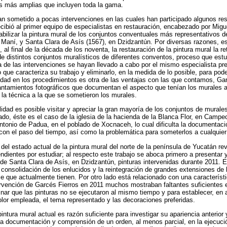
as más amplias que incluyen toda la gama.
n sometido a pocas intervenciones en las cuales han participado algunos re
recibió al primer equipo de especialistas en restauración, encabezado por Mig
abilizar la pintura mural de los conjuntos conventuales más representativos 
 Maní, y Santa Clara de Asís (1567), en Dzidzantún. Por diversas razones, e
 al final de la década de los noventa, la restauración de la pintura mural la
de distintos conjuntos muralísticos de diferentes conventos, proceso que est
 de las intervenciones se hayan llevado a cabo por el mismo especialista pr
o que caracteriza su trabajo y eliminarlo, en la medida de lo posible, para pode
rmidad en los procedimientos es otra de las ventajas con las que contamos, Gar
vantamientos fotográficos que documentan el aspecto que tenían los murales a
la técnica a la que se sometieron los murales.
lidad es posible visitar y apreciar la gran mayoría de los conjuntos de murale
ado, éste es el caso de la iglesia de la hacienda de la Blanca Flor, en Camp
tonio de Padua, en el poblado de Xocnaceh, lo cual dificulta la documentac
 con el paso del tiempo, así como la problemática para someterlos a cualquier
 del estado actual de la pintura mural del norte de la península de Yucatán r
dientes por estudiar; al respecto este trabajo se aboca primero a presentar y
de Santa Clara de Asís, en Dzidzantún, pinturas intervenidas durante 2011. 
 consolidación de los enlucidos y la reintegración de grandes extensiones de l
e que actualmente tienen. Por otro lado está relacionado con una característ
ervención de Garcés Fierros en 2011 muchos mostraban faltantes suficientes 
inar que las pinturas no se ejecutaron al mismo tiempo y para establecer, en
color empleada, el tema representado y las decoraciones preferidas.
intura mural actual es razón suficiente para investigar su apariencia anterior y
La documentación y comprensión de un orden, al menos parcial, en la ejecució