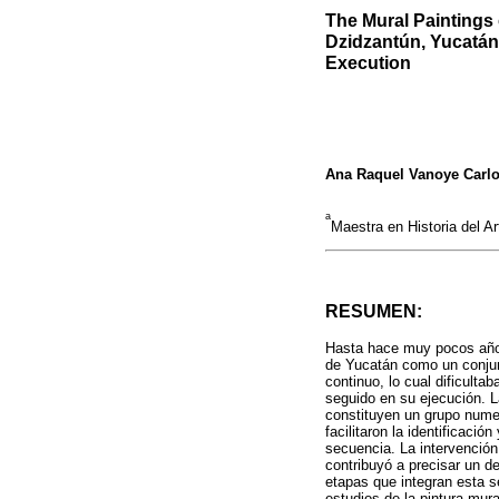
The Mural Paintings 
Dzidzantún, Yucatán.
Execution
Ana Raquel Vanoye Carl
a
Maestra en Historia del A
RESUMEN:
Hasta hace muy pocos años 
de Yucatán como un conjun
continuo, lo cual dificulta
seguido en su ejecución. 
constituyen un grupo numero
facilitaron la identificaci
secuencia. La intervención
contribuyó a precisar un d
etapas que integran esta s
estudios de la pintura mura