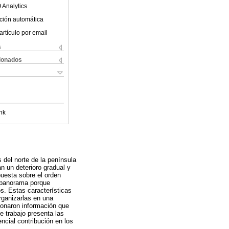
 Analytics
ción automática
artículo por email
s
cionados
nk
 del norte de la península
 un deterioro gradual y
puesta sobre el orden
e panorama porque
os. Estas características
organizarlas en una
cionaron información que
e trabajo presenta las
ncial contribución en los