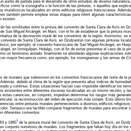
n punto de partida para el desarrollo de otros estudios de diversa naturaleza
icos como la iconografía o la función de las pinturas, o aquellos que explica
s muralísticos localizados en otros edificios religiosos franciscanos. Además
ones también permite emplear estas etapas para inferir algunas característica
o existen.
rán las similitudes entre la pintura del convento de Santa Clara de Asís en D
de San Miguel Arcángel, en Maní, con el fin de establecer que la pintura mura
sentativa de la decoración mural de los conventos de la región. Asimismo, se e
 convento de Santa Clara de Asís, en Dzidzantún con algunas pinturas locali
xico, por ejemplo, el convento franciscano de San Miguel Arcángel, en Huejo
ngel, en Ixmiquilpan, Hidalgo, con el fin de evitar presentar el caso de la pi
mo un fenómeno aislado; finalmente se abordarán algunas explicaciones sobre
con mayor frecuencia como, por ejemplo, los monogramas y las armas de Cris
os de murales que sobreviven en los conventos franciscanos del norte de la 
Además, debido al clima de la región que presenta altos índices de humedad
erado y continuo. Estas situaciones hacían casi imposible identificar los tem
es existentes entre diferentes escenas localizadas en un mismo recinto, y las
 estas carencias, en conjunto, impedían determinar los rasgos más generales
rticular, la reconstrucción del orden de ejecución más simple. Esto último limi
ferencias entre pinturas murales pertenecientes a diversos edificios religiosos,
e color. Tampoco era factible comparar fragmentos de murales para encontrar
 en diferentes conventos.
1
983 y 1985
de la pintura mural del convento de Santa Clara de Asís, en Dzid
a un conjunto numeroso de murales. Los fragmentos que faltan hoy día en los 