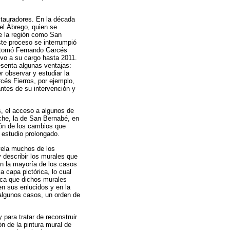
stauradores. En la década
uel Ábrego, quien se
de la región como San
ste proceso se interrumpió
 retomó Fernando Garcés
uvo a su cargo hasta 2011.
esenta algunas ventajas:
r observar y estudiar la
cés Fierros, por ejemplo,
ntes de su intervención y
s, el acceso a algunos de
eche, la de San Bernabé, en
ión de los cambios que
 estudio prolongado.
evela muchos de los
 describir los murales que
En la mayoría de los casos
a capa pictórica, lo cual
ica que dichos murales
en sus enlucidos y en la
 algunos casos, un orden de
 para tratar de reconstruir
n de la pintura mural de