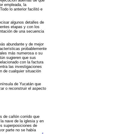
e ejecución además de que
lor empleada, la
do lo anterior facilitó e
ecisar algunos detalles de
rentes etapas y con los
sentación de una secuencia
 más abundante y de mejor
racterísticas probablemente
urales más numerosa o su
ntún sugieren que sus
elacionado con la factura
entra las investigaciones
ón de cualquier situación
península de Yucatán que
r o reconstruir el aspecto
as de cañón corrido que
la nave de la iglesia y en
tes superposiciones de
yor parte no se había
4