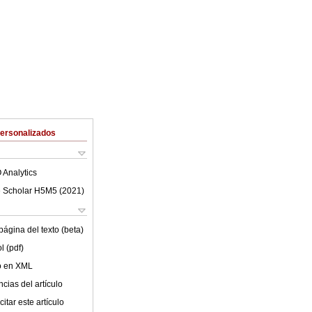
Personalizados
 Analytics
 Scholar H5M5 (
2021
)
ágina del texto (beta)
l (pdf)
lo en XML
cias del artículo
itar este artículo