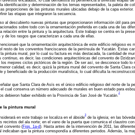
en diversos encalados, lo cual demuestra su pertenencia a diversas etapas d
a identificación y determinación de los temas representados, la paleta de co
as proporciones de las pinturas murales ubicadas debajo de la capa exterior. To
efinir las etapas que integraron la secuencia.
so al descubierto nuevas pinturas que proporcionaron información útil para pr
lacionados sobre todo con la ornamentación preferida en cada una de las dife
relación entre la pintura y la arquitectura. Este trabajo se centra en la pre
s y de los rasgos que caracterizan a cada una de ellas.
encionaré que la ornamentación arquitectónica de este edificio religioso es
 el resto de los conventos franciscanos de la península de Yucatán. Estas ca
 la pintura mural, por lo cual su factura es más destacada, la cantidad de m
continuo, es decir, las condiciones arquitectónicas del convento de Dzidza
los mejores ciclos pictóricos de la región. De ser así, se desconoce todo lo r
 menor calidad, es decir, quizá la pintura mural del convento de Santa Clara c
 y beneficiado de la producción muralística, lo cual dificulta la reconstrucci
eñalar que Santa Clara de Asís es el único edificio religioso del norte de la 
y el cual conserva un número adecuado de murales en buen estado para esboza
2
cos debieron haber exhibido en la Provincia de San José de Yucatán.
e la pintura mural
3
siderará en este trabajo se localiza en el ábside
de la iglesia; en las bóved
os recintos del ala norte; en el vano de la puerta que comunica el claustro con 
del convento (
Figs. 1a-d
). Hasta antes de la intervención de 2011, las diferen
l indicaban que la pintura correspondía a diferentes periodos. Además, la ma