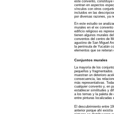
este convento, constituye u
centran en aspectos específ
vínculos con otros conjunto
incluidos en las descripci
por diversas razones, ya n
En este estudio se analiza
murales en el ex convento 
edificio religioso es repre
tienen algunos murales del
conventos del centro de Mé
agustino de San Miguel Arcá
la península de Yucatán co
elementos que se reiteran 
Conjuntos murales
La mayoría de los conjunt
pequeños y fragmentados. 
muestran un deterioro acel
consecuencia, las relacion
más representativas. Todas
cualquier convento y, en pa
establecer similitudes y di
a los temas y la paleta d
entre pinturas localizadas
El descubrimiento entre 1
anterior porque ahí existí