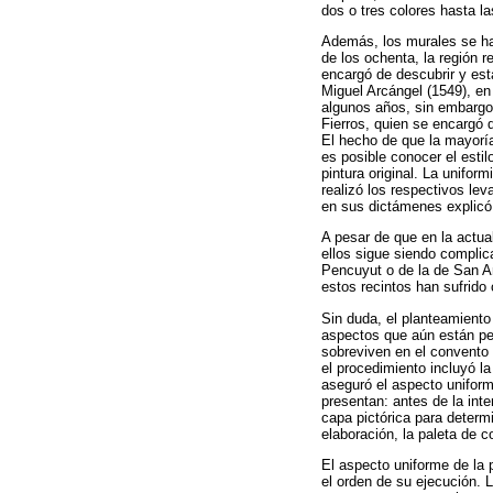
dos o tres colores hasta l
Además, los murales se ha
de los ochenta, la región 
encargó de descubrir y est
Miguel Arcángel (1549), en
algunos años, sin embargo,
Fierros, quien se encargó 
El hecho de que la mayoría
es posible conocer el estil
pintura original. La unifo
realizó los respectivos le
en sus dictámenes explicó 
A pesar de que en la actua
ellos sigue siendo complic
Pencuyut o de la de San An
estos recintos han sufrido
Sin duda, el planteamiento
aspectos que aún están pen
sobreviven en el convento 
el procedimiento incluyó la
aseguró el aspecto uniform
presentan: antes de la int
capa pictórica para determ
elaboración, la paleta de 
El aspecto uniforme de la p
el orden de su ejecución. 