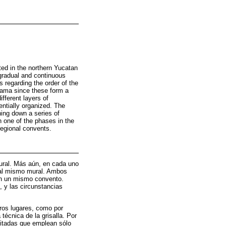
ted in the northern Yucatan
gradual and continuous
s regarding the order of the
orama since these form a
ifferent layers of
ntially organized. The
nning down a series of
h one of the phases in the
regional convents.
ural. Más aún, en cada uno
n al mismo mural. Ambos
 en un mismo convento.
, y las circunstancias
tros lugares, como por
écnica de la grisalla. Por
mitadas que emplean sólo