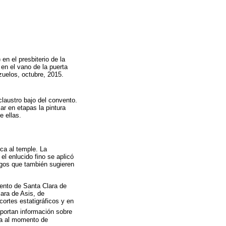
en el presbiterio de la
 en el vano de la puerta
azuelos, octubre, 2015.
laustro bajo del convento.
ar en etapas la pintura
e ellas.
ca al temple. La
el enlucido fino se aplicó
asgos que también sugieren
ento de Santa Clara de
lara de Asis, de
cortes estatigráficos y en
portan información sobre
ta al momento de