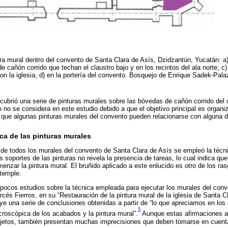
ura mural dentro del convento de Santa Clara de Asís, Dzidzantún, Yucatán: a) 
de cañón corrido que techan el claustro bajo y en los recintos del ala norte; c)
on la iglesia; d) en la portería del convento. Bosquejo de Enrique Sadek-Pal
ubrió una serie de pinturas murales sobre las bóvedas de cañón corrido del c
 no se considera en este estudio debido a que el objetivo principal es organiz
 que algunas pinturas murales del convento pueden relacionarse con alguna d
ica de las pinturas murales
n de todos los murales del convento de Santa Clara de Asís se empleó la técni
 soportes de las pinturas no revela la presencia de tareas, lo cual indica que 
enzar la pintura mural. El bruñido aplicado a este enlucido es otro de los r
 temple.
pocos estudios sobre la técnica empleada para ejecutar los murales del conv
cés Fierros, en su “Restauración de la pintura mural de la iglesia de Santa C
ye una serie de conclusiones obtenidas a partir de “lo que apreciamos en los 
5
roscópica de los acabados y la pintura mural”.
Aunque estas afirmaciones a
objetos, también presentan muchas imprecisiones que deben tomarse en cuen