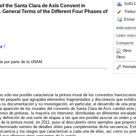
SciELO
of the Santa Clara de Asís Convent in
 General Terms of the Different Four Phases of
Traduc
Enviar 
Indicadore
Links rela
Compartir
a
*
o
Otros
Otros
rte por parte de la UNAM.
Permali
sólo era posible caracterizar la pintura mural de los conventos franciscanos
to pequeño que agrupaba elementos fragmentados y disconexos que exhibían
ba su documentación y su investigación, en particular, el desarrollo de una pro
La aparición de los murales del convento de Santa Clara de Asís cambió est
so de pinturas, la mayoría sin intervenir, distribuidas en diferentes encalad
ón y definición de una serie de etapas a las que era posible asociar un orden y 
 de la pintura mural, en 2011, puso al descubierto otros ejemplos que propor
eterminado número de detalles útiles para complementar dicha secuencia. Est
ecuencia y los rasgos que caracterizan a cada una de ellas, así como su pote
l que albergan otros conventos de la región.