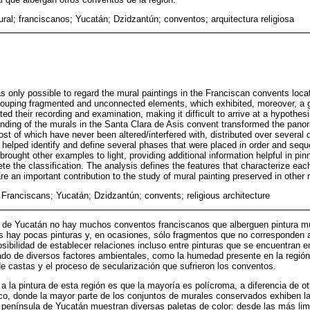
ural; franciscanos; Yucatán; Dzidzantún; conventos; arquitectura religiosa
as only possible to regard the mural paintings in the Franciscan convents loca
grouping fragmented and unconnected elements, which exhibited, moreover, a 
ted their recording and examination, making it difficult to arrive at a hypothesi
finding of the murals in the Santa Clara de Asis convent transformed the pan
ost of which have never been altered/interfered with, distributed over several d
helped identify and define several phases that were placed in order and seque
 brought other examples to light, providing additional information helpful in pi
ete the classification. The analysis defines the features that characterize eac
e an important contribution to the study of mural painting preserved in other 
; Franciscans; Yucatán; Dzidzantún; convents; religious architecture
la de Yucatán no hay muchos conventos franciscanos que alberguen pintura m
sos hay pocas pinturas y, en ocasiones, sólo fragmentos que no corresponde
posibilidad de establecer relaciones incluso entre pinturas que se encuentran
tado de diversos factores ambientales, como la humedad presente en la región
de castas y el proceso de secularización que sufrieron los conventos.
 a la pintura de esta región es que la mayoría es polícroma, a diferencia de o
co, donde la mayor parte de los conjuntos de murales conservados exhiben la t
a península de Yucatán muestran diversas paletas de color: desde las más li