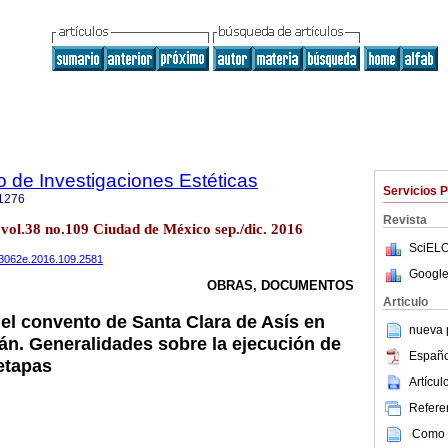
to de Investigaciones Estéticas
Servicios 
1276
Revista
t vol.38 no.109 Ciudad de México sep./dic. 2016
SciELO
703062e.2016.109.2581
Google
OBRAS, DOCUMENTOS
Articulo
del convento de Santa Clara de Asís en
nueva p
án. Generalidades sobre la ejecución de
Españo
etapas
Artícu
Referen
Como c