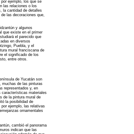
, por ejemplo, los que se
n las relaciones o los
, la cantidad de detalles
s de las decoraciones que,
zidzantún y algunos
l que existe en el primer
studiará el parecido que
zadas en diversos
tzingo, Puebla, y el
ntura mural franciscana de
 el significado de los
to, entre otros.
península de Yucatán son
, muchas de las pinturas
as representados y, en
 características materiales
 de la pintura mural de
tó la posibilidad de
 por ejemplo, las relativas
 semejanzas ornamentales
zantún, cambió el panorama
muros indican que las