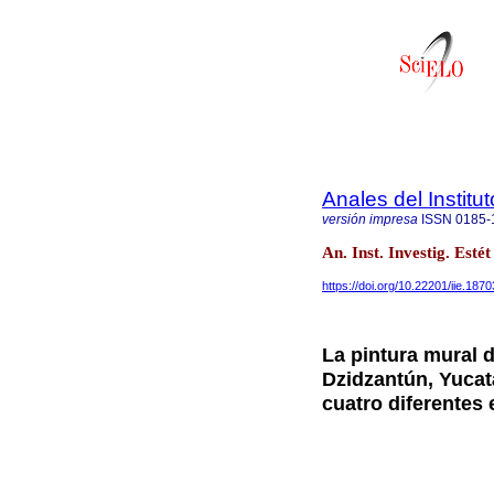
Anales del Institu
versión impresa
ISSN
0185-
An. Inst. Investig. Esté
https://doi.org/10.22201/iie.18
La pintura mural 
Dzidzantún, Yucat
cuatro diferentes 