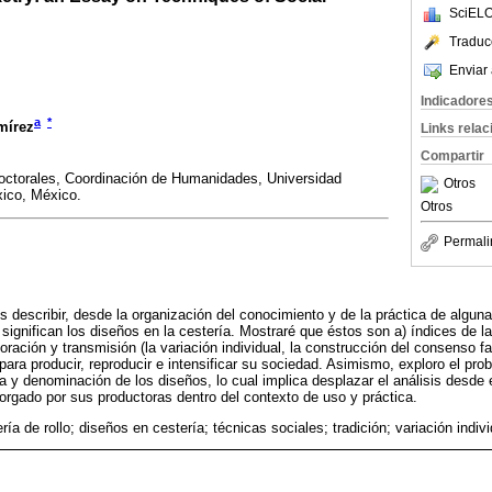
SciELO
Traduc
Enviar 
Indicadore
a
*
mírez
Links rela
Compartir
ctorales, Coordinación de Humanidades, Universidad
Otros
ico, México.
Otros
Permali
es describir, desde la organización del conocimiento y de la práctica de alguna
gnifican los diseños en la cestería. Mostraré que éstos son a) índices de l
ración y transmisión (la variación individual, la construcción del consenso fami
para producir, reproducir e intensificar su sociedad. Asimismo, exploro el prob
a y denominación de los diseños, lo cual implica desplazar el análisis desde e
torgado por sus productoras dentro del contexto de uso y práctica.
ería de rollo; diseños en cestería; técnicas sociales; tradición; variación indivi