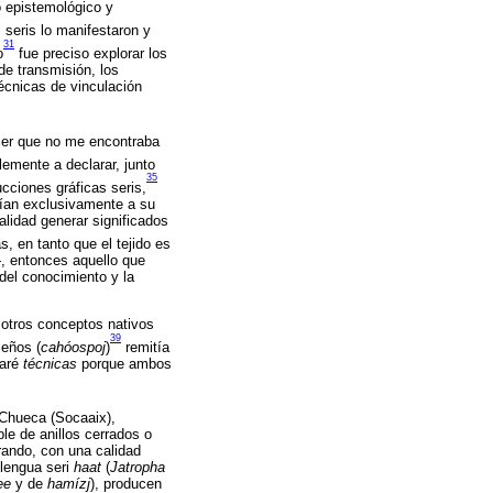
o epistemológico y
 seris lo manifestaron y
31
o
fue preciso explorar los
de transmisión, los
écnicas de vinculación
er que no me encontraba
emente a declarar, junto
35
cciones gráficas seris,
udían exclusivamente a su
alidad generar significados
, en tanto que el tejido es
—, entonces aquello que
del conocimiento y la
 otros conceptos nativos
39
seños (
cahóospoj
)
remitía
naré
técnicas
porque ambos
Chueca (Socaaix),
le de anillos cerrados o
erando, con una calidad
 lengua seri
haat
(
Jatropha
ee
y de
hamízj
), producen