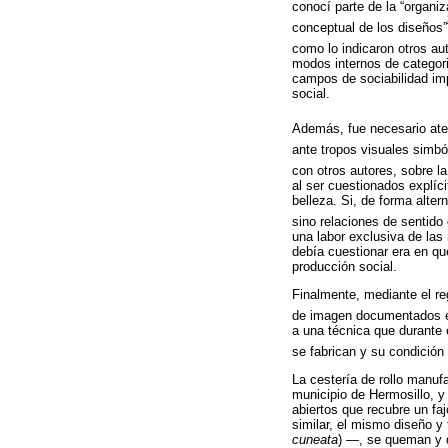
conocí parte de la “organiz
conceptual de los diseños”
como lo indicaron otros au
modos internos de categori
campos de sociabilidad imp
social.
Además, fue necesario aten
ante tropos visuales simbó
con otros autores, sobre l
al ser cuestionados explíc
belleza. Si, de forma alter
sino relaciones de sentido e
una labor exclusiva de las
debía cuestionar era en qu
producción social.
Finalmente, mediante el re
de imagen documentados 
a una técnica que durante
se fabrican y su condición
La cestería de rollo manuf
municipio de Hermosillo, y
abiertos que recubre un faj
similar, el mismo diseño y
cuneata
) —, se queman y d