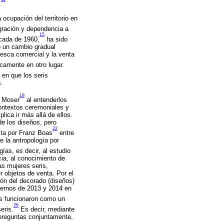
.
 ocupación del territorio en
gración y dependencia a
15
cada de 1960,
ha sido
o un cambio gradual
pesca comercial y la venta
camente en otro lugar.
 en que los seris
s.
19
 Moser
al entenderlos
contextos ceremoniales y
lica ir más allá de ellos.
de los diseños, pero
22
sta por Franz Boas
entre
e la antropología por
ías, es decir, al estudio
ia, al conocimiento de
as mujeres seris,
r objetos de venta. Por el
ción del decorado (diseños)
nviernos de 2013 y 2014 en
s funcionaron como un
26
eris.
Es decir, mediante
 preguntas conjuntamente,