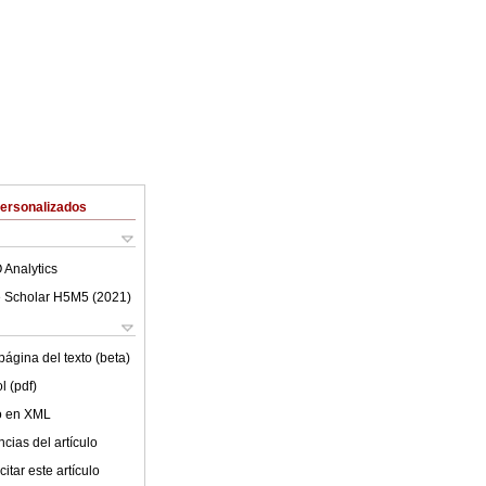
Personalizados
 Analytics
 Scholar H5M5 (
2021
)
ágina del texto (beta)
l (pdf)
lo en XML
cias del artículo
itar este artículo