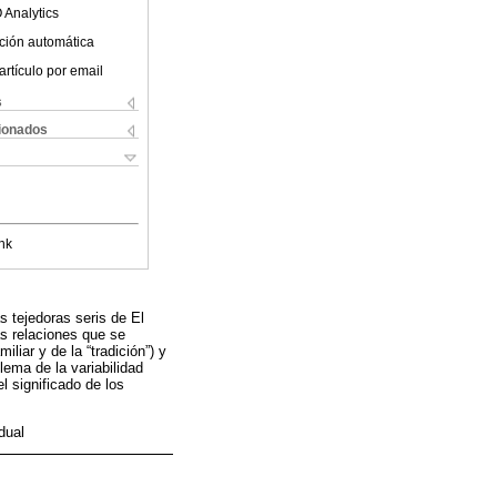
 Analytics
ción automática
artículo por email
s
cionados
nk
s tejedoras seris de El
as relaciones que se
liar y de la “tradición”) y
lema de la variabilidad
l significado de los
dual