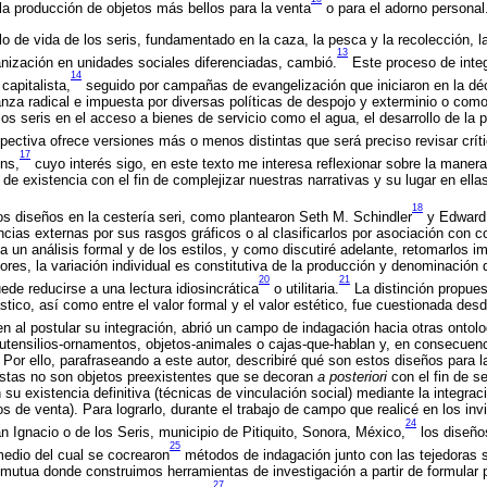
 la producción de objetos más bellos para la venta
o para el adorno personal
ilo de vida de los seris, fundamentado en la caza, la pesca y la recolección, la
13
nización en unidades sociales diferenciadas, cambió.
Este proceso de inte
14
apitalista,
seguido por campañas de evangelización que iniciaron en la dé
za radical e impuesta por diversas políticas de despojo y exterminio o com
los seris en el acceso a bienes de servicio como el agua, el desarrollo de la 
ectiva ofrece versiones más o menos distintas que será preciso revisar críti
17
ns,
cuyo interés sigo, en este texto me interesa reflexionar sobre la manera
de existencia con el fin de complejizar nuestras narrativas y su lugar en ella
18
os diseños en la cestería seri, como plantearon Seth M. Schindler
y Edward
ncias externas por sus rasgos gráficos o al clasificarlos por asociación con 
a un análisis formal y de los estilos, y como discutiré adelante, retomarlos imp
ores, la variación individual es constitutiva de la producción y denominación 
20
21
de reducirse a una lectura idiosincrática
o utilitaria.
La distinción propue
ástico, así como entre el valor formal y el valor estético, fue cuestionada desd
n al postular su integración, abrió un campo de indagación hacia otras ontolog
utensilios-ornamentos, objetos-animales o cajas-que-hablan y, en consecuenc
. Por ello, parafraseando a este autor, describiré qué son estos diseños para l
stas no son objetos preexistentes que se decoran
a
posteriori
con el fin de se
 su existencia definitiva (técnicas de vinculación social) mediante la integra
jetos de venta). Para lograrlo, durante el trabajo de campo que realicé en los i
24
Ignacio o de los Seris, municipio de Pitiquito, Sonora, México,
los diseño
25
medio del cual se cocrearon
métodos de indagación junto con las tejedoras s
 mutua donde construimos herramientas de investigación a partir de formular
27