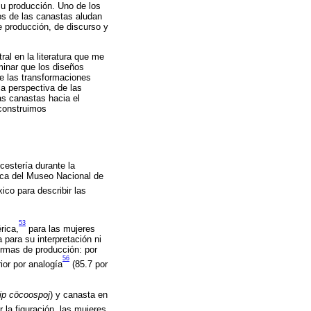
su producción. Uno de los
os de las canastas aludan
e producción, de discurso y
ral en la literatura que me
inar que los diseños
de las transformaciones
 la perspectiva de las
as canastas hacia el
 construimos
cestería durante la
ica del Museo Nacional de
ico para describir las
53
rica,
para las mujeres
 para su interpretación ni
ormas de producción: por
56
ior por analogía
(85.7 por
ip
cöcoospoj
) y canasta en
 la figuración, las mujeres