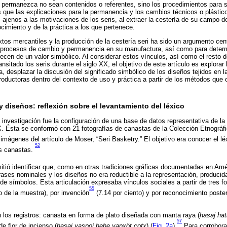
 permanezca no sean contenidos o referentes, sino los procedimientos para 
 que las explicaciones para la permanencia y los cambios técnicos o plástic
 ajenos a las motivaciones de los seris, al extraer la cestería de su campo d
ocimiento y de la práctica a los que pertenece.
xtos mercantiles y la producción de la cestería seri ha sido un argumento cent
s procesos de cambio y permanencia en su manufactura, así como para determ
recen de un valor simbólico. Al considerar estos vínculos, así como el resto 
ansitado los seris durante el siglo XX, el objetivo de este artículo es explorar
, desplazar la discusión del significado simbólico de los diseños tejidos en l
roductoras dentro del contexto de uso y práctica a partir de los métodos que
y diseños: reflexión sobre el levantamiento del léxico
 investigación fue la configuración de una base de datos representativa de la 
X. Ésta se conformó con 21 fotografías de canastas de la Colección Etnográf
imágenes del artículo de Moser, “Seri Basketry.” El objetivo era conocer el léx
52
as canastas.
itió identificar que, como en otras tradiciones gráficas documentadas en Amé
 frases nominales y los diseños no era reductible a la representación, producida
de símbolos. Esta articulación expresaba vínculos sociales a partir de tres f
55
o de la muestra), por invención
(7.14 por ciento) y por reconocimiento poster
 los registros: canasta en forma de plato diseñada con manta raya (
hasaj
hat
57
e flor de incienso (
hasaj
yaspoj
hehe
yapxöt
cotx
) (
Fig. 2a
).
Para corroborar