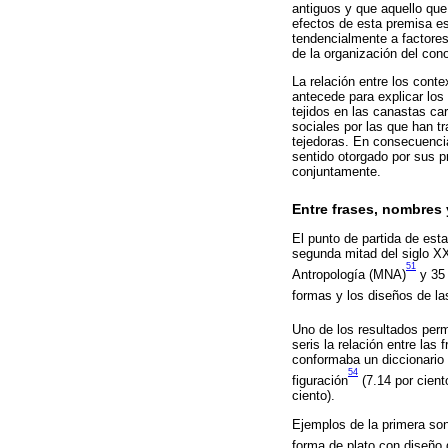
antiguos y que aquello que
efectos de esta premisa es
tendencialmente a factores
de la organización del con
La relación entre los conte
antecede para explicar lo
tejidos en las canastas ca
sociales por las que han tr
tejedoras. En consecuencia
sentido otorgado por sus p
conjuntamente.
Entre frases, nombres 
El punto de partida de esta
segunda mitad del siglo X
51
Antropología (MNA)
y 35 
formas y los diseños de l
Uno de los resultados perm
seris la relación entre las
conformaba un diccionario 
54
figuración
(7.14 por cient
ciento).
Ejemplos de la primera son
forma de plato con diseño d