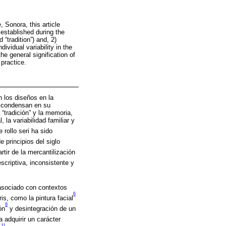
 Sonora, this article
 established during the
“tradition”) and, 2)
ividual variability in the
e general signification of
practice.
n los diseños en la
os condensan en su
“tradición” y la memoria,
 la variabilidad familiar y
 rollo seri ha sido
 principios del siglo
rtir de la mercantilización
scriptiva, inconsistente y
 asociado con contextos
6
is, como la pintura facial
8
ón
y desintegración de un
 adquirir un carácter
11