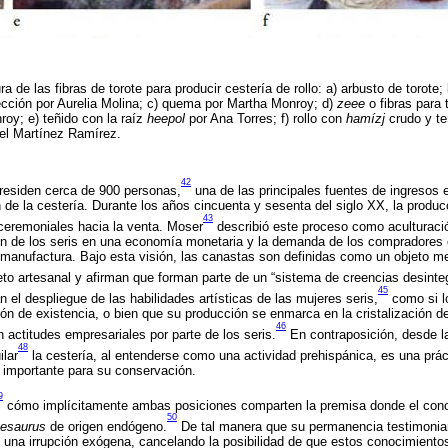
de las fibras de torote para producir cestería de rollo: a) arbusto de torote; 
ección por Aurelia Molina; c) quema por Martha Monroy; d)
zeee
o fibras para te
oy; e) teñido con la raíz
heepol
por Ana Torres; f) rollo con
hamízj
crudo y t
bel Martínez Ramírez.
42
residen cerca de 900 personas,
una de las principales fuentes de ingresos
 de la cestería. Durante los años cincuenta y sesenta del siglo XX, la producc
43
ceremoniales hacia la venta. Moser
describió este proceso como aculturaci
ión de los seris en una economía monetaria y la demanda de los compradores
 manufactura. Bajo esta visión, las canastas son definidas como un objeto me
to artesanal y afirman que forman parte de un “sistema de creencias desinte
45
 el despliegue de las habilidades artísticas de las mujeres seris,
como si l
n de existencia, o bien que su producción se enmarca en la cristalización de
46
 actitudes empresariales por parte de los seris.
En contraposición, desde l
48
ilar
la cestería, al entenderse como una actividad prehispánica, es una prác
 importante para su conservación.
9
cómo implícitamente ambas posiciones comparten la premisa donde el conoc
50
hesaurus
de origen endógeno.
De tal manera que su permanencia testimoniar
n una irrupción exógena, cancelando la posibilidad de que estos conocimient