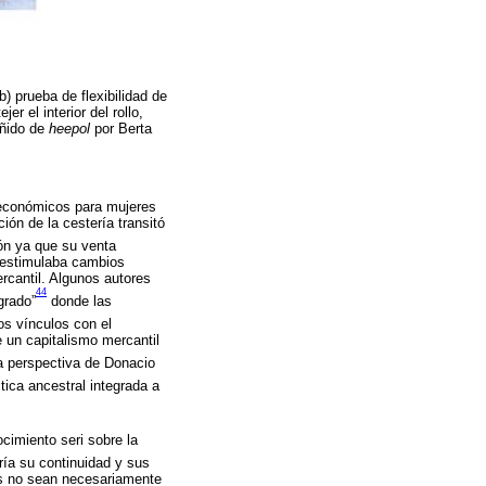
b) prueba de flexibilidad de
jer el interior del rollo,
eñido de
heepol
por Berta
 económicos para mujeres
ión de la cestería transitó
ón ya que su venta
 estimulaba cambios
rcantil. Algunos autores
44
grado”
donde las
os vínculos con el
 un capitalismo mercantil
a perspectiva de Donacio
tica ancestral integrada a
imiento seri sobre la
ía su continuidad y sus
os no sean necesariamente