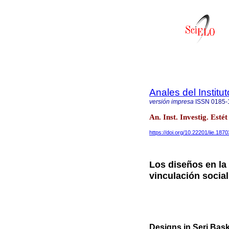
Anales del Institu
versión impresa
ISSN
0185-
An. Inst. Investig. Esté
https://doi.org/10.22201/iie.18
Los diseños en la 
vinculación social
Designs in Seri Bas