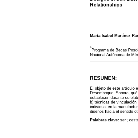
Relationships
María Isabel Martínez Ra
a
Programa de Becas Posdo
Nacional Autónoma de Méx
RESUMEN:
El objeto de este artículo 
Desemboque, Sonora, qué si
establecen durante su elabo
b) técnicas de vinculación 
individual en la manufactur
diseños hacia el sentido o
Palabras clave:
seri; cest