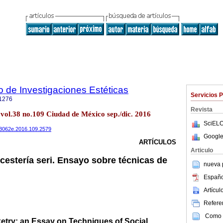
to de Investigaciones Estéticas
Servicios 
1276
Revista
t vol.38 no.109 Ciudad de México sep./dic. 2016
SciELO
703062e.2016.109.2579
Google
ARTÍCULOS
Articulo
cestería seri. Ensayo sobre técnicas de
nueva p
Españo
Artícu
Referen
Como c
ketry: an Essay on Techniques of Social