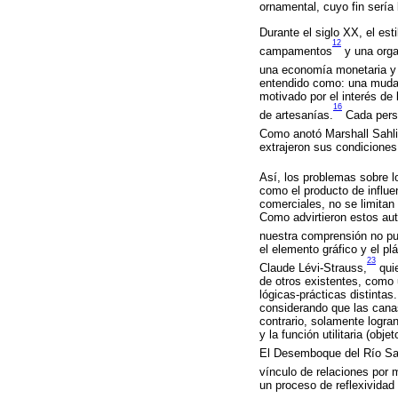
ornamental, cuyo fin sería
Durante el siglo XX, el est
12
campamentos
y una orga
una economía monetaria y c
entendido como: una mudan
motivado por el interés de 
16
de artesanías.
Cada persp
Como anotó Marshall Sahli
extrajeron sus condiciones 
Así, los problemas sobre l
como el producto de influe
comerciales, no se limitan 
Como advirtieron estos aut
nuestra comprensión no pue
el elemento gráfico y el pl
23
Claude Lévi-Strauss,
quie
de otros existentes, como 
lógicas-prácticas distintas
considerando que las cana
contrario, solamente logran
y la función utilitaria (ob
El Desemboque del Río San 
vínculo de relaciones por 
un proceso de reflexividad