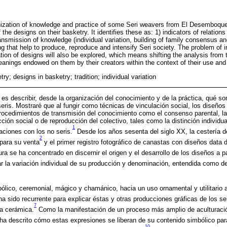
nization of knowledge and practice of some Seri weavers from El Desemboque,
he designs on their basketry. It identifies these as: 1) indicators of relations
nsmission of knowledge (individual variation, building of family consensus and 
g that help to produce, reproduce and intensify Seri society. The problem of ind
on of designs will also be explored, which means shifting the analysis from th
anings endowed on them by their creators within the context of their use and 
try; designs in basketry; tradition; individual variation
o es describir, desde la organización del conocimiento y de la práctica, qué so
seris. Mostraré que al fungir como técnicas de vinculación social, los diseñ
rocedimientos de transmisión del conocimiento como el consenso parental, la 
ón social o de reproducción del colectivo, tales como la distinción individual,
1
laciones con los no seris.
Desde los años sesenta del siglo XX, la cestería de
2
para su venta
y el primer registro fotográfico de canastas con diseños data de
atura se ha concentrado en discernir el origen y el desarrollo de los diseños a pa
r la variación individual de su producción y denominación, entendida como de
mbólico, ceremonial, mágico y chamánico, hacia un uso ornamental y utilitario
a sido recurrente para explicar éstas y otras producciones gráficas de los ser
7
la cerámica.
Como la manifestación de un proceso más amplio de aculturaci
ha descrito cómo estas expresiones se liberan de su contenido simbólico para
10