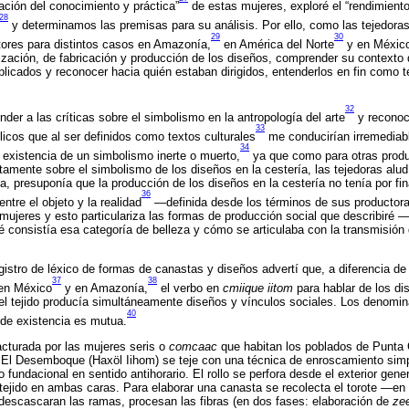
ación del conocimiento y práctica”
de estas mujeres, exploré el “rendimient
28
y determinamos las premisas para su análisis. Por ello, como las tejedoras
29
30
tores para distintos casos en Amazonía,
en América del Norte
y en Méxic
zación, de fabricación y producción de los diseños, comprender su contexto 
licados y reconocer hacia quién estaban dirigidos, entenderlos en fin como t
32
der a las críticas sobre el simbolismo en la antropología del arte
y reconoc
33
licos que al ser definidos como textos culturales
me conducirían irremediabl
34
a existencia de un simbolismo inerte o muerto,
ya que como para otras produ
itamente sobre el simbolismo de los diseños en la cestería, las tejedoras al
na, presuponía que la producción de los diseños en la cestería no tenía por fin
36
ntre el objeto y la realidad
—definida desde los términos de sus productoras
 mujeres y esto particulariza las formas de producción social que describiré 
é consistía esa categoría de belleza y cómo se articulaba con la transmisión 
gistro de léxico de formas de canastas y diseños advertí que, a diferencia de
37
38
en México
y en Amazonía,
el verbo en
cmiique
iitom
para hablar de los di
 el tejido producía simultáneamente diseños y vínculos sociales. Los denomi
40
 de existencia es mutua.
acturada por las mujeres seris o
comcaac
que habitan los poblados de Punta 
 El Desemboque (Haxöl Iihom) se teje con una técnica de enroscamiento simp
o fundacional en sentido antihorario. El rollo se perfora desde el exterior gen
 tejido en ambas caras. Para elaborar una canasta se recolecta el torote —en
escascaran las ramas, procesan las fibras (en dos fases: elaboración de
ze