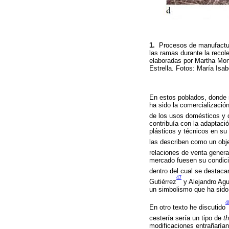
1.
Procesos de manufactura 
las ramas durante la recol
elaboradas por Martha Monr
Estrella. Fotos: María Isa
En estos poblados, donde 
ha sido la comercialización
de los usos domésticos y 
contribuía con la adaptac
plásticos y técnicos en su
las describen como un obje
relaciones de venta generan
mercado fuesen su condició
dentro del cual se destacan
47
Gutiérrez
y Alejandro Agu
un simbolismo que ha sido
4
En otro texto he discutido
cestería sería un tipo de
t
modificaciones entrañaría