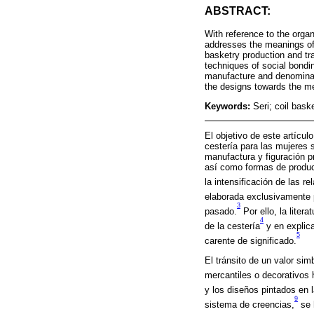
ABSTRACT:
With reference to the orga
addresses the meanings of t
basketry production and tra
techniques of social bondin
manufacture and denominati
the designs towards the me
Keywords:
Seri; coil baske
El objetivo de este artícul
cestería para las mujeres 
manufactura y figuración p
así como formas de producci
la intensificación de las re
elaborada exclusivamente 
3
pasado.
Por ello, la liter
4
de la cestería
y en explica
5
carente de significado.
El tránsito de un valor si
mercantiles o decorativos h
y los diseños pintados en 
9
sistema de creencias,
se 