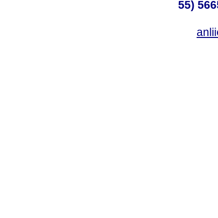
55) 566
anl