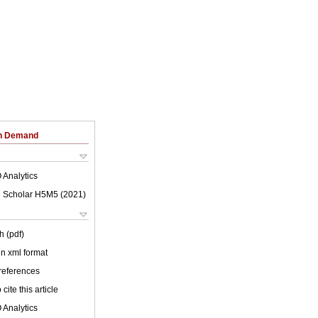
on Demand
 Analytics
 Scholar H5M5 (
2021
)
h (pdf)
 in xml format
 references
cite this article
 Analytics