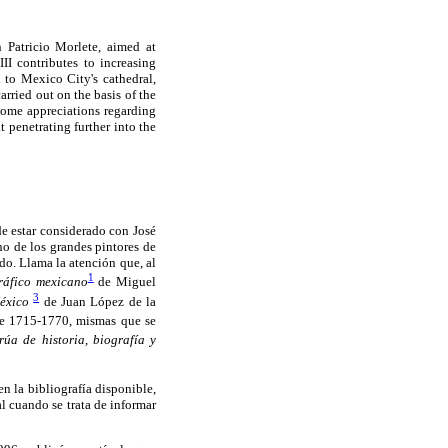
n Patricio Morlete, aimed at
II contributes to increasing
 to Mexico City's cathedral,
arried out on the basis of the
 some appreciations regarding
t penetrating further into the
de estar considerado con José
no de los grandes pintores de
do. Llama la atención que, al
1
ráfico mexicano
de Miguel
3
México
de Juan López de la
de 1715-1770, mismas que se
rúa de historia, biografía y
n la bibliografía disponible,
l cuando se trata de informar