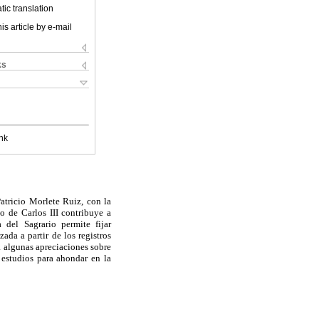
ic translation
is article by e-mail
ks
nk
atricio Morlete Ruiz, con la
o de Carlos III contribuye a
 del Sagrario permite fijar
ada a partir de los registros
a algunas apreciaciones sobre
 estudios para ahondar en la