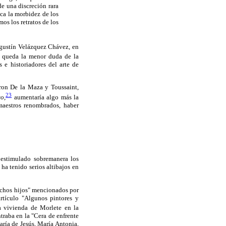
de una discreción rara
aca la morbidez de los
os los retratos de los
 Agustín Velázquez Chávez, en
 queda la menor duda de la
 e historiadores del arte de
eron De la Maza y Toussaint,
23
co,
aumentaría algo más la
maestros renombrados, haber
 estimulado sobremanera los
ha tenido serios altibajos en
uchos hijos" mencionados por
rtículo "Algunos pintores y
a vivienda de Morlete en la
traba en la "Cera de enfrente
aría de Jesús, María Antonia,