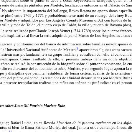
s específicos sobre el pintor se debe a Óscar Reyes-Retana Márquez, quien en 1
a serie de paisajes pintados por Morlete, localizados entonces en el Palacio de Sa
7
No obstante la importancia del hallazgo, Reyes-Retana no aportó datos específic
a se pintó entre 1769 y 1771 y probablemente se trató de un encargo del virrey Buca
s por Morlete y adquiridos por Los Angeles County Museum of Art con fondos de la
a villa y rada de Tolón, el puerto viejo de Tolón, la villa y puerto de Bayona (dos),
 la serie realizada por Claude Joseph Vernet (1714-1789) sobre los puertos frances
rtela explicativa al llevar la serie adquirida por el Museo de Los Ángeles las armas r
tigación y conformación del banco de información sobre familias novohispanas des
9
de la Universidad Nacional Autónoma de México,
aparecieron algunas actas sacrame
e rastrear más profundamente a su grupo familiar y contribuir con ello al conocimie
ovohispano. Como resultado de ello, el presente trabajo tiene un doble objetivo
 cómo se realizó la construcción de la biografía sobre el pintor novohispano, lo cua
se dio en el avance del conocimiento sobre Morlete, y en segundo lugar, aportar la r
po y disciplina que permiten establecer de forma certera, además de la extensión d
rte del pintor, así como las relaciones de afinidad desarrolladas por Morlete Ruiz
a presente recopilación realizar una reflexión teórica ni profundizar en el pers
ca sobre Juan Gil Patricio Morlete Ruiz
iguar, Rafael Lucio, en su
Reseña histórica de la pintura mexicana en los siglo
tor, si bien lo llama Patricio Morlet, del cual, junto a otros contemporáneos, d
11