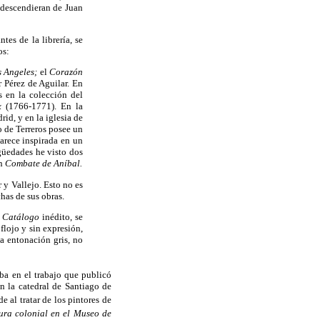
s descendieran de Juan
es de la librería, se
os:
s Angeles;
el
Corazón
r Pérez de Aguilar. En
s en la colección del
x
(1766-1771). En la
id, y en la iglesia de
 de Terreros posee un
Parece inspirada en un
güedades he visto dos
un
Combate de Aníbal.
y Vallejo. Esto no es
has de sus obras.
u
Catálogo
inédito, se
flojo y sin expresión,
a entonación gris, no
ba en el trabajo que publicó
n la catedral de Santiago de
 al tratar de los pintores de
ura colonial en el Museo de