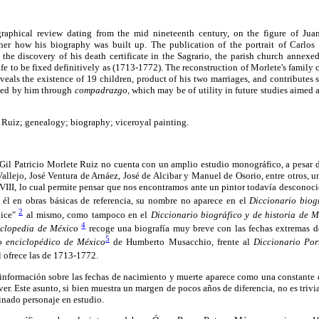
graphical review dating from the mid nineteenth century, on the figure of Jua
er how his biography was built up. The publication of the portrait of Carlos I
the discovery of his death certificate in the Sagrario, the parish church annexed
ife to be fixed definitively as (1713-1772). The reconstruction of Morlete's family c
reveals the existence of 19 children, product of his two marriages, and contributes
shed by him through
compadrazgo,
which may be of utility in future studies aimed a
 Ruiz; genealogy; biography; viceroyal painting.
n Gil Patricio Morlete Ruiz no cuenta con un amplio estudio monográfico, a pesar 
allejo, José Ventura de Arnáez, José de Alcibar y Manuel de Osorio, entre otros, u
VIII, lo cual permite pensar que nos encontramos ante un pintor todavía desconoci
 él en obras básicas de referencia, su nombre no aparece en el
Diccionario biog
2
dice"
al mismo, como tampoco en el
Diccionario biográfico y de historia de 
4
clopedia de México
recoge una biografía muy breve con las fechas extremas 
5
o enciclopédico de México
de Humberto Musacchio, frente al
Diccionario Por
l ofrece las de 1713-1772.
información sobre las fechas de nacimiento y muerte aparece como una constante e
r. Este asunto, si bien muestra un margen de pocos años de diferencia, no es trivia
nado personaje en estudio.