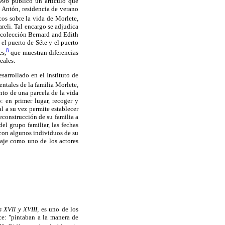
996 publicó un artículo que
n Antón, residencia de verano
os sobre la vida de Morlete,
reli. Tal encargo se adjudica
 colección Bernard and Edith
 el puerto de Séte y el puerto
8
es,
que muestran diferencias
eales.
arrollado en el Instituto de
ntales de la familia Morlete,
nto de una parcela de la vida
: en primer lugar, recoger y
l a su vez permite establecer
econstrucción de su familia a
el grupo familiar, las fechas
 con algunos individuos de su
onaje como uno de los actores
s XVII y
XVIII,
es uno de los
ice: "pintaban a la manera de