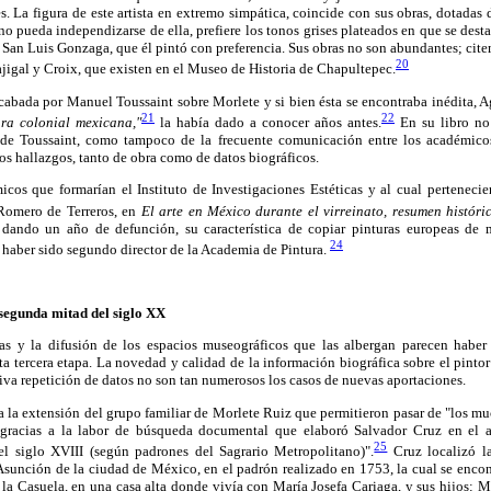
 La figura de este artista en extremo simpática, coincide con sus obras, dotadas 
o pueda independizarse de ella, prefiere los tonos grises plateados en que se dest
e San Luis Gonzaga, que él pintó con preferencia. Sus obras no son abundantes; citem
20
ajigal y Croix, que existen en el Museo de Historia de Chapultepec.
ecabada por Manuel Toussaint sobre Morlete y si bien ésta se encontraba inédita,
21
22
ura colonial mexicana,"
la había dado a conocer años antes.
En su libro no
 de Toussaint, como tampoco de la frecuente comunicación entre los académicos
os hallazgos, tanto de obra como de datos biográficos.
cos que formarían el Instituto de Investigaciones Estéticas y al cual perteneci
Romero de Terreros, en
El arte en México durante el virreinato, resumen históri
 dando un año de defunción, su característica de copiar pinturas europeas de 
24
y haber sido segundo director de la Academia de Pintura.
 segunda mitad del siglo XX
as y la difusión de los espacios museográficos que las albergan parecen haber
ta tercera etapa. La novedad y calidad de la información biográfica sobre el pintor 
siva repetición de datos no son tan numerosos los casos de nuevas aportaciones.
a la extensión del grupo familiar de Morlete Ruiz que permitieron pasar de "los m
z gracias a la labor de búsqueda documental que elaboró Salvador Cruz en el a
25
el siglo XVIII (según padrones del Sagrario Metropolitano)".
Cruz localizó l
a Asunción de la ciudad de México, en el padrón realizado en 1753, la cual se encon
 la Casuela, en una casa alta donde vivía con María Josefa Cariaga, y sus hijos: M