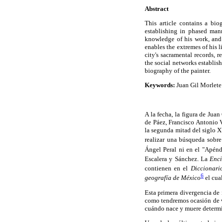
Abstract
This article contains a bio
establishing in phased mann
knowledge of his work, and 
enables the extremes of his l
city's sacramental records, 
the social networks establi
biography of the painter.
Keywords:
Juan Gil Morlete
A la fecha, la figura de Jua
de Páez, Francisco Antonio V
la segunda mitad del siglo X
realizar una búsqueda sobre
Ángel Peral ni en el "Apén
Escalera y Sánchez. La
Enci
contienen en el
Diccionari
6
geografía de México
el cua
Esta primera divergencia de 
como tendremos ocasión de ve
cuándo nace y muere determi