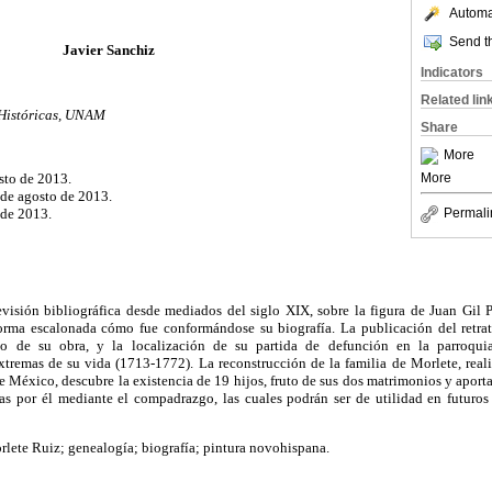
Automat
Send th
Javier Sanchiz
Indicators
Related lin
s Históricas, UNAM
Share
More
osto de 2013.
More
 de agosto de 2013.
 de 2013.
Permali
evisión bibliográfica desde mediados del siglo XIX, sobre la figura de Juan Gil P
forma escalonada cómo fue conformándose su biografía. La publicación del retrat
o de su obra, y la localización de su partida de defunción en la parroquia
xtremas de su vida (1713-1772). La reconstrucción de la familia de Morlete, realiz
e México, descubre la existencia de 19 hijos, fruto de sus dos matrimonios y aport
idas por él mediante el compadrazgo, las cuales podrán ser de utilidad en futuros
lete Ruiz; genealogía; biografía; pintura novohispana.