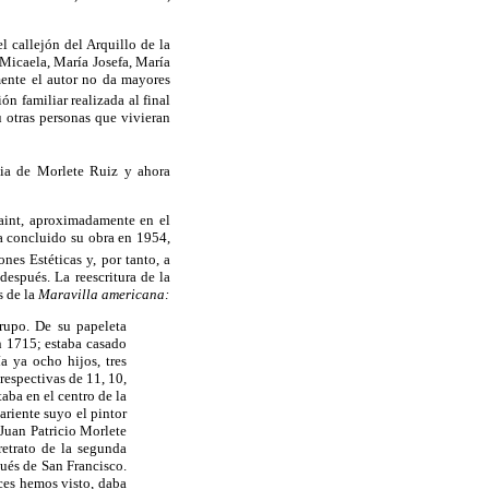
 callejón del Arquillo de la
 Micaela, María Josefa, María
mente el autor no da mayores
ón familiar realizada al final
u otras personas que vivieran
cia de Morlete Ruiz y ahora
saint, aproximadamente en el
a concluido su obra en 1954,
nes Estéticas y, por tanto, a
después. La reescritura de la
s de la
Maravilla americana:
grupo. De su papeleta
n 1715; estaba casado
 ya ocho hijos, tres
respectivas de 11, 10,
taba en el centro de la
ariente suyo el pintor
Juan Patricio Morlete
retrato de la segunda
ués de San Francisco.
eces hemos visto, daba