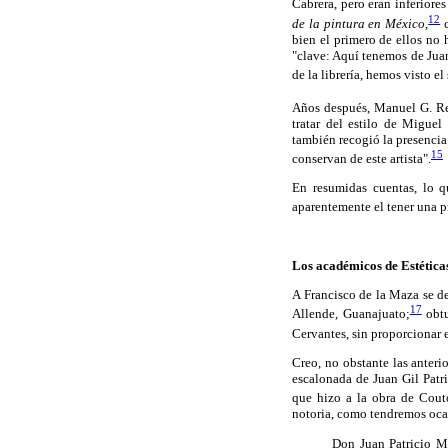
Cabrera, pero eran inferiores 
12
de la pintura en México,
c
bien el primero de ellos no 
"clave: Aquí tenemos de Jua
de la librería, hemos visto e
Años después, Manuel G. Re
tratar del estilo de Miguel
también recogió la presenci
15
conservan de este artista".
En resumidas cuentas, lo q
aparentemente el tener una 
Los académicos de Estéticas
A Francisco de la Maza se d
17
Allende, Guanajuato;
obtu
Cervantes, sin proporcionar e
Creo, no obstante las anter
escalonada de Juan Gil Patri
que hizo a la obra de Couto
notoria, como tendremos oca
Don Juan Patricio M