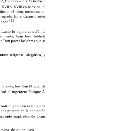
72,
Diálogo sobre la historia
s XVII y XVIII en México. Si
idos en el libro, mencionaba:
 agrado. En el Carmen, antes
13
inado".
Lucio lo trajo a colación al
riormente, Juan José Tablada
e "son pocas las obras que se
ura religiosa, alegórica, y
el Grande, hoy San Miguel de
litó el ingeniero Enrique A.
ontribuyente en la biografía
cados primero en la anotación
ormente ampliados de forma
reaga, de quien tuvo