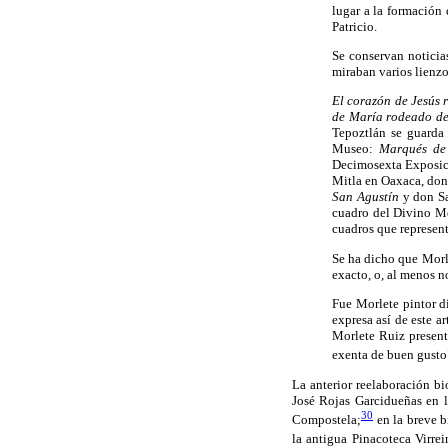
lugar a la formación 
Patricio.
Se conservan noticia
miraban varios lienzo
El corazón de Jesús 
de María rodeado de
Tepoztlán se guard
Museo:
Marqués de 
Decimosexta Exposici
Mitla en Oaxaca, don
San Agustín
y don S
cuadro del Divino Mo
cuadros que represent
Se ha dicho que Morl
exacto, o, al menos n
Fue Morlete pintor d
expresa así de este a
Morlete Ruiz present
exenta de buen gusto
La anterior reelaboración b
José Rojas Garcidueñas en l
30
Compostela;
en la breve b
la antigua Pinacoteca Virrei