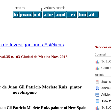
to de Investigaciones Estéticas
Services 
6
Journal
ét vol.35 n.103 Ciudad de México Nov. 2013
SciELO
Google
Article
Spanis
r de Juan Gil Patricio Morlete Ruiz, pintor
Article
novohispano
Article
How to 
uan Gil Patricio Morlete Ruiz, painter of New Spain
SciELO