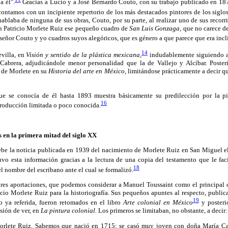
a él".
Gracias a Lucio y a José Bernardo Couto, con su trabajo publicado en 18
ontamos con un incipiente repertorio de los más destacados pintores de los siglo
hablaba de ninguna de sus obras, Couto, por su parte, al realizar uno de sus recorr
n Patricio Morlete Ruiz ese pequeño cuadro de
San Luis Gonzaga,
que no carece de
l señor Couto y yo cuadros suyos alegóricos, que es género a que parece que era incl
14
villa, en
Visión y sentido de la plástica mexicana,
indudablemente siguiendo a 
 Cabrera, adjudicándole menor personalidad que la de Vallejo y Alcíbar. Poste
a de Morlete en su
Historia del arte en México,
limitándose prácticamente a decir qu
ue se conocía de él hasta 1893 muestra básicamente su predilección por la pint
16
producción limitada o poco conocida.
 en la primera mitad del siglo XX
ebe la noticia publicada en 1939 del nacimiento de Morlete Ruiz en San Miguel 
vo esta información gracias a la lectura de una copia del testamento que le faci
18
l nombre del escribano ante el cual se formalizó.
iores aportaciones, que podemos considerar a Manuel Toussaint como el principal c
cio Morlete Ruiz para la historiografía. Sus pequeños apuntes al respecto, publi
19
 ya referida, fueron retomados en el libro
Arte colonial en México
y posteri
sión de ver, en
La pintura colonial.
Los primeros se limitaban, no obstante, a decir:
orlete Ruiz. Sabemos que nació en 1715; se casó muy joven con doña María Ca