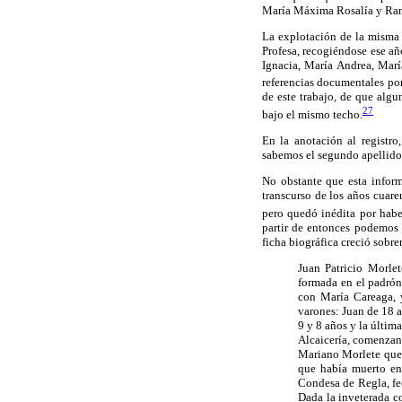
María Máxima Rosalía y Ra
La explotación de la misma 
Profesa, recogiéndose ese añ
Ignacia, María Andrea, Marí
referencias documentales por
de este trabajo, de que algu
27
bajo el mismo techo.
En la anotación al registr
sabemos el segundo apellido 
No obstante que esta inform
transcurso de los años cuare
pero quedó inédita por habe
partir de entonces podemos h
ficha biográfica creció sobre
Juan Patricio Morlet
formada en el padrón
con María Careaga, 
varones: Juan de 18 a
9 y 8 años y la última
Alcaicería, comenzand
Mariano Morlete que 
que había muerto en 
Condesa de Regla, fe
Dada la inveterada co