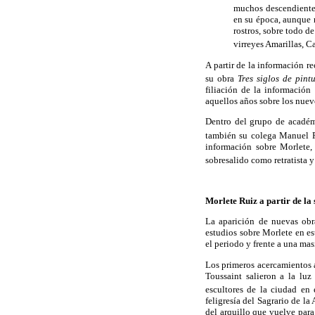
muchos descendientes.
en su época, aunque n
rostros, sobre todo d
virreyes Amarillas, C
A partir de la información r
su obra
Tres siglos de pint
filiación de la información
aquellos años sobre los nuev
Dentro del grupo de académi
también su colega Manuel 
información sobre Morlete,
sobresalido como retratista 
Morlete Ruiz a partir de la
La aparición de nuevas obr
estudios sobre Morlete en es
el periodo y frente a una ma
Los primeros acercamientos 
Toussaint salieron a la lu
escultores de la ciudad en 
feligresía del Sagrario de l
del arquillo que vuelve para