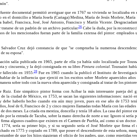
món".
fuente documental permitió averiguar que en 1767 su vivienda se localizaba en el
o en el domicilio a María Josefa (Cariaga) Medina, María de Jesús Morlete, María
a Isabel, Francisca, José, José Antonio, Francisco y Martín Vicente. Desgraciada
26
 tratarse de un padrón de un archivo particular.
Cabe la duda, por la reconstrucci
nos de los mencionados fueran parte de la familia extensa del pintor: empleados 
o, Salvador Cruz dejó constancia de que "se comprueba la numerosa descenden
de su esposa".
ación salía publicada en 1965, parte de ella ya había sido localizada por Tous
nta y cincuenta, y la dejó consignada en su libro
Pintura colonial.
Toussaint habí
28
r fallecido en 1955.
Fue en 1965 cuando la publicó el Instituto de Investigacio
ablar de la influencia que ejerció en los escritos sobre Morlete aparecidos años 
manera sobre todo con la nueva obra aparecida y consignada al tratar de los pintore
e Ruiz. Este simpático pintor forma con Acíbar la más interesante pareja del 
 de la ciudad de México, en 1753, se sacan las siguientes informaciones: nació e
y debe haberlo hecho cuando era aún muy joven, pues en ese año de 1753 tenía
ños, José de 6, Francisco de 2 y cinco mujeres llamadas todas María con las edades 
 de dos meses. La criada era mestiza, doncella y tenía 18 años. La casa del pintor es
o por la entrada de Tacuba, sobre la mano derecha de norte a sur. Ignoro si sería p
firma algunos cuadros que existen en el Carmen de Puebla, así como si un doctor 
1774, sería su primer hijo, y si su segundo sería el José Morlete que firma el 
chado en 1775 y copiado en 1789, que posee el descendiente de esta señora, marq
stumbre de que los hijos siguieran el oficio de los padres, que, como repetidas v