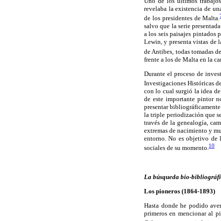
Uno de los últimos trabajo
revelaba la existencia de un
de los presidentes de Malta.
salvo que la serie presentad
a los seis paisajes pintado
Lewin, y presenta vistas de l
de Antibes, todas tomadas de
frente a los de Malta en la ca
Durante el proceso de inves
Investigaciones Históricas 
con lo cual surgió la idea d
de este importante pintor n
presentar bibliográficamente
la triple periodización que 
través de la genealogía, cam
extremas de nacimiento y mue
entorno. No es objetivo de l
10
sociales de su momento.
La búsqueda bio-bibliográfi
Los pioneros (1864-1893)
Hasta donde he podido aver
primeros en mencionar al pin