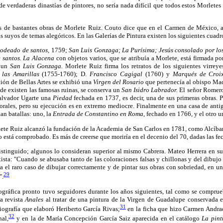
de verdaderas dinastías de pintores, no sería nada difícil que todos estos Morlete
s de bastantes obras de Morlete Ruiz. Couto dice que en el Carmen de México, ant
s suyos de temas alegóricos. En las Galerías de Pintura existen los siguientes cuadr
rodeado de santos,
1759;
San Luis Gonzaga; La Purísima; Jesús consolado por lo
 santos. La Alacena
con objetos varios, que se atribuía a Morlete, está firmada po
a un
San Luis Gonzaga.
Morlete Ruiz firma los retratos de los siguientes virreye
las Amarillas
(1755-1760); D.
Francisco Cagigal
(1760) y
Marqués de Croi
ón de Bellas Artes se exhibió una
Virgen del Rosario
que pertenecía al obispo Madr
de existen las famosas ruinas, se conserva un
San Isidro Labrador.
El señor Romero
alvador Ugarte una
Piedad
fechada en 1737, es decir, una de sus primeras obras. 
rales, pero su ejecución es en extremo mediocre. Finalmente en una casa de anti
an batallas: uno, la
Entrada de Constantino en Roma,
fechado en 1766, y el otro 
ete Ruiz alcanzó la fundación de la Academia de San Carlos en 1781, como Alcíbar 
o está comprobado. Es más de creerse que moriría en el decenio del 70, dadas las fec
istinguido; algunos lo consideran superior al mismo Cabrera. Mateo Herrera en s
rtista: "Cuando se abusaba tanto de las coloraciones falsas y chillonas y del dibujo 
a el raro caso de dibujar correctamente y de pintar sus obras con sobriedad, en un
29
".
iográfica pronto tuvo seguidores durante los años siguientes, tal como se comprue
a revista
Anales
al tratar de una pintura de la Virgen de Guadalupe conservada e
31
iografía que elaboró Heriberto García Rivas;
en la ficha que hizo Carmen Andrade
32
nal,
y en la de María Concepción García Saiz aparecida en el catálogo
La pint