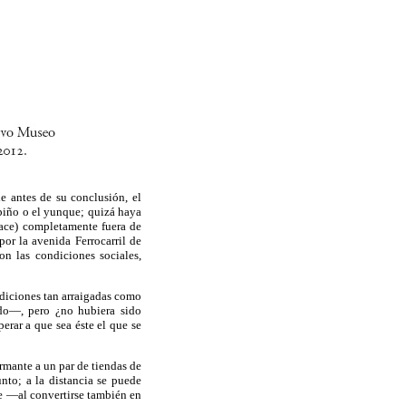
e antes de su conclusión, el
rpiño o el yunque; quizá haya
hace) completamente fuera de
por la avenida Ferrocarril de
on las condiciones sociales,
adiciones tan arraigadas como
o—, pero ¿no hubiera sido
erar a que sea éste el que se
rmante a un par de tiendas de
to; a la distancia se puede
rte —al convertirse también en