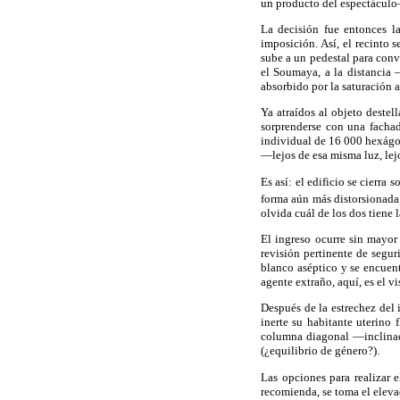
un producto del espectáculo
La decisión fue entonces la
imposición. Así, el recinto 
sube a un pedestal para conve
el Soumaya, a la distancia 
absorbido por la saturación 
Ya atraídos al objeto destel
sorprenderse con una fachad
individual de 16 000 hexágono
—lejos de esa misma luz, lej
Es así: el edificio se cierra
forma aún más distorsionada 
olvida cuál de los dos tiene l
El ingreso ocurre sin mayor
revisión pertinente de segur
blanco aséptico y se encuen
agente extraño, aquí, es el vi
Después de la estrechez del i
inerte su habitante uterino
columna diagonal —inclinada
(¿equilibrio de género?).
Las opciones para realizar e
recomienda, se toma el eleva