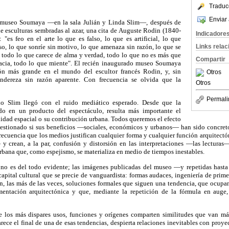
Traduc
Enviar 
 museo Soumaya —en la sala Julián y Linda Slim—, después de
de esculturas sembradas al azar, una cita de Auguste Rodin (1840-
Indicadore
 "es feo en el arte lo que es falso, lo que es artificial, lo que
Links rela
so, lo que sonríe sin motivo, lo que amenaza sin razón, lo que se
, todo lo que carece de alma y verdad, todo lo que no es más que
Compartir
racia, todo lo que miente". El recién inaugurado museo Soumaya
ón más grande en el mundo del escultor francés Rodin, y, sin
Otros
ndereza sin razón aparente. Con frecuencia se olvida que la
Otros
Permali
o Slim llegó con el ruido mediático esperado. Desde que la
ido en un producto del espectáculo, resulta más importante el
lidad espacial o su contribución urbana. Todos queremos el efecto
uestionado si sus beneficios —sociales, económicos y urbanos— han sido concret
frecuencia que los medios justifican cualquier forma y cualquier función arquitectó
y crean, a la par, confusión y distorsión en las interpretaciones —las lecturas—
bana que, como espejismo, se materializa en medio de tiempos inestables.
o no es del todo evidente; las imágenes publicadas del museo —y repetidas hast
capital cultural que se precie de vanguardista: formas audaces, ingeniería de prime
n, las más de las veces, soluciones formales que siguen una tendencia, que ocupa
mentación arquitectónica y que, mediante la repetición de la fórmula en auge,
 los más dispares usos, funciones y orígenes comparten similitudes que van más
rece el final de una de esas tendencias, despierta relaciones inevitables con proy