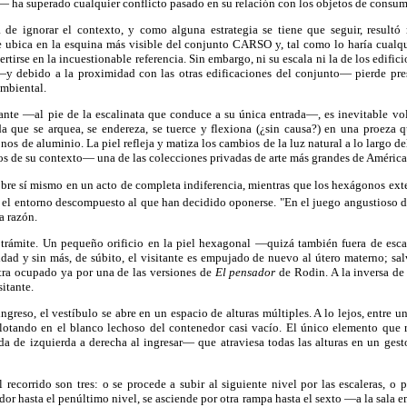
— ha superado cualquier conflicto pasado en su relación con los objetos de consum
 de ignorar el contexto, y como alguna estrategia se tiene que seguir, resultó 
se ubica en la esquina más visible del conjunto CARSO y, tal como lo haría cualqu
rtirse en la incuestionable referencia. Sin embargo, ni su escala ni la de los edifici
—y debido a la proximidad con las otras edificaciones del conjunto— pierde pre
ambiental.
lante —al pie de la escalinata que conduce a su única entrada—, es inevitable vol
a que se arquea, se endereza, se tuerce y flexiona (¿sin causa?) en una proeza 
s de aluminio. La piel refleja y matiza los cambios de la luz natural a lo largo del
os de su contexto— una de las colecciones privadas de arte más grandes de América
 sobre sí mismo en un acto de completa indiferencia, mientras que los hexágonos exter
el entorno descompuesto al que han decidido oponerse. "En el juego angustioso de
a razón.
 trámite. Un pequeño orificio en la piel hexagonal —quizá también fuera de escal
idad y sin más, de súbito, el visitante es empujado de nuevo al útero materno; sa
tra ocupado ya por una de las versiones de
El pensador
de Rodin. A la inversa de 
sitante.
ngreso, el vestíbulo se abre en un espacio de alturas múltiples. A lo lejos, entre 
 flotando en el blanco lechoso del contenedor casi vacío. El único elemento que
 de izquierda a derecha al ingresar— que atraviesa todas las alturas en un ges
l recorrido son tres: o se procede a subir al siguiente nivel por las escaleras, o
dor hasta el penúltimo nivel, se asciende por otra rampa hasta el sexto —a la sala