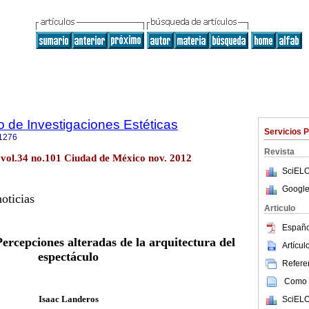
to de Investigaciones Estéticas
Servicios 
1276
Revista
ét vol.34 no.101 Ciudad de México nov. 2012
SciELO
Google
oticias
Articulo
Españo
rcepciones alteradas de la arquitectura del
Artícu
espectáculo
Referen
Como c
Isaac Landeros
SciELO