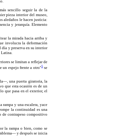
o.
más sencillo seguir la de la
ier pieza interior del museo,
os aledaños le hacen justicia:
sencia y jerarquía. Elemento
tear la mirada hacia arriba y
que involucra la deformación
 día y preserva en su interior
 Latina.
iores se limitan a reflejar de
5
 un espejo frente a otro"
se
a—, una puerta giratoria, la
lvo que esta ocasión es de un
lo que pasa en el exterior, el
una rampa y una escalera, yace
 rompe la continuidad es una
to de contrapeso compositivo
 por la rampa o bien, como se
 emblema— y después se inicia