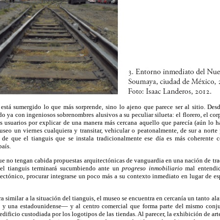
está sumergido lo que más sorprende, sino lo ajeno que parece ser al sitio. Desd
 ya con ingeniosos sobrenombres alusivos a su peculiar silueta: el florero, el co
ros usuarios por explicar de una manera más cercana aquello que parecía (aún lo 
museo un viernes cualquiera y transitar, vehicular o peatonalmente, de sur a norte 
 de que el tianguis que se instala tradicionalmente ese día es más coherente c
país.
que no tengan cabida propuestas arquitectónicas de vanguardia en una nación de tr
 el tianguis terminará sucumbiendo ante un
progreso inmobiliario
mal entendid
tectónico, procurar integrarse un poco más a su contexto inmediato en lugar de esp
 similar a la situación del tianguis, el museo se encuentra en cercanía un tanto ala
 y una estadounidense— y al centro comercial que forma parte del mismo conjun
l edificio custodiada por los logotipos de las tiendas. Al parecer, la exhibición de a