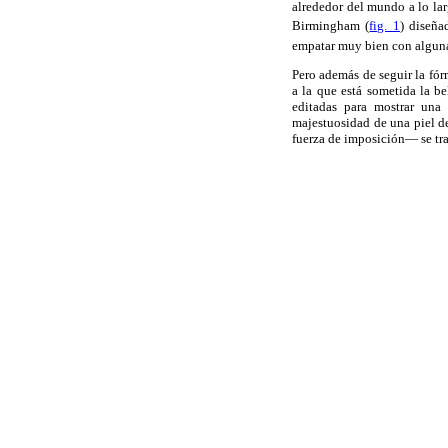
alrededor del mundo a lo l
Birmingham (
fig. 1
) diseña
empatar muy bien con algunas
Pero además de seguir la fór
a la que está sometida la b
editadas para mostrar una
majestuosidad de una piel de
fuerza de imposición— se tr