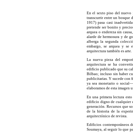
En el sexto piso del nuevo
transcurrir entre un bosque 
1917) pasa casi inadvertida:
pretende ser bonito y precio
arquea o endereza sin causa
alarde de hermosura y de g
alberga la segunda colecci
embargo, se arquea y se e
arquitectura también es arte.
La nueva pieza del empori
arquitectura se ha convert
edificio publicado que su ca
Bilbao; incluso sin haber c
publicitarias. Y sucede con 
ya sea monetario o social— 
elaboramos de esta imagen ur
En una primera lectura est
edificio digno de cualquier 
generación. Recursos que so
de la historia de la experi
arquitectónico de revista.
Edificios contemporáneos de
Soumaya, al seguir lo que pa