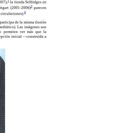
1
007),
la tienda Selfridges en
3
tgart (2001-2006)
parecen
4
 circulaciones).
participa de la misma ilusión
mediático). Las imágenes son
no permiten ver más que la
cepción inicial —construida a