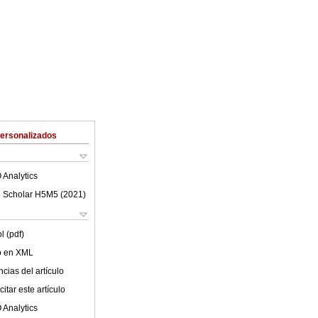
Personalizados
 Analytics
 Scholar H5M5 (
2021
)
l (pdf)
lo en XML
cias del artículo
itar este artículo
 Analytics