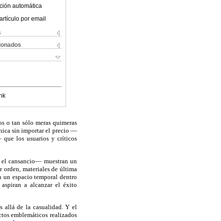
ción automática
artículo por email
s
cionados
nk
os o tan sólo meras quimeras
nica sin importar el precio —
 que los usuarios y críticos
a el cansancio— muestran un
r orden, materiales de última
n un espacio temporal dentro
 aspiran a alcanzar el éxito
 allá de la casualidad. Y el
ectos emblemáticos realizados