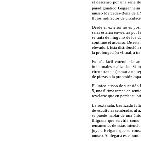
el descenso por una serie de
paradigmático Guggenheim
museo Mercedes-Benz de UNSt
flujos indirectos de circulac
Desde el exterior no es posi
salas estarán envueltas por l
se trata de ninguno de los d
continúe el ascenso. De esta f
elevador). Esta distribución 
la prolongación virtual, a tra
Es más fácil entender la ar
funcionales realizadas. Si 
circunstancias) pasar a un 
de piezas o la procesión espa
El único atisbo de sucesión l
5, una última rampa en semie
revelarse que en perder su bri
La sexta sala, bautizada Ju
de esculturas sembradas al a
se puede hablar de una única
filigrana que serviría como
remanentes de estas intencio
joyera Bvlgari, que se conse
museo. Al llegar a este punt