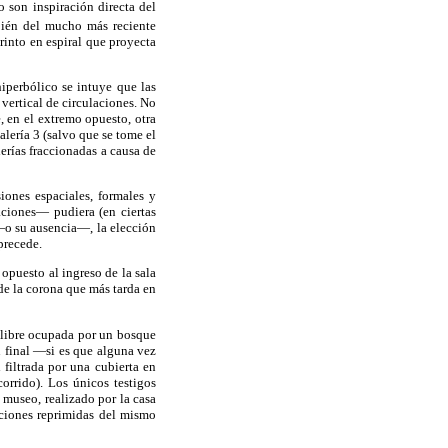
o son inspiración directa del
ién del mucho más reciente
into en espiral que proyecta
hiperbólico se intuye que las
 vertical de circulaciones. No
, en el extremo opuesto, otra
galería 3 (salvo que se tome el
lerías fraccionadas a causa de
iones espaciales, formales y
aciones— pudiera (en ciertas
—o su ausencia—, la elección
precede.
 opuesto al ingreso de la sala
de la corona que más tarda en
 libre ocupada por un bosque
n final —si es que alguna vez
 filtrada por una cubierta en
orrido). Los únicos testigos
 museo, realizado por la casa
aciones reprimidas del mismo