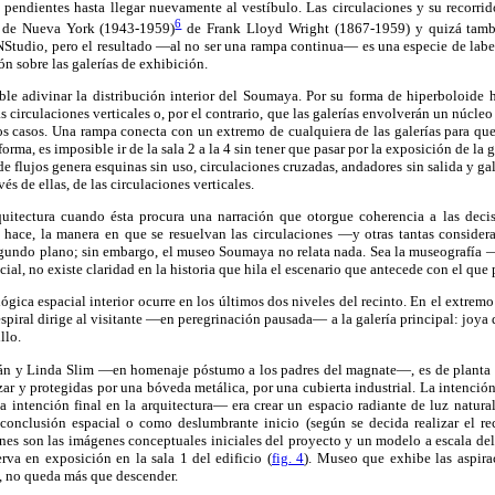
 pendientes hasta llegar nuevamente al vestíbulo. Las circulaciones y su recorrid
6
 de Nueva York (1943-1959)
de Frank Lloyd Wright (1867-1959) y quizá tamb
udio, pero el resultado —al no ser una rampa continua— es una especie de laber
ión sobre las galerías de exhibición.
ble adivinar la distribución interior del Soumaya. Por su forma de hiperboloide 
as circulaciones verticales o, por el contrario, que las galerías envolverán un núcleo
os casos. Una rampa conecta con un extremo de cualquiera de las galerías para que
orma, es imposible ir de la sala 2 a la 4 sin tener que pasar por la exposición de la 
de flujos genera esquinas sin uso, circulaciones cruzadas, andadores sin salida y ga
vés de ellas, de las circulaciones verticales.
quitectura cuando ésta procura una narración que otorgue coherencia a las decis
lo hace, la manera en que se resuelvan las circulaciones —y otras tantas consider
segundo plano; sin embargo, el museo Soumaya no relata nada. Sea la museografía 
cial, no existe claridad en la historia que hila el escenario que antecede con el que 
ógica espacial interior ocurre en los últimos dos niveles del recinto. En el extremo
spiral dirige al visitante —en peregrinación pausada— a la galería principal: joya 
llo.
lián y Linda Slim —en homenaje póstumo a los padres del magnate—, es de planta
zar y protegidas por una bóveda metálica, por una cubierta industrial. La intenció
 intención final en la arquitectura— era crear un espacio radiante de luz natural
 conclusión espacial o como deslumbrante inicio (según se decida realizar el rec
nes son las imágenes conceptuales iniciales del proyecto y un modelo a escala del
rva en exposición en la sala 1 del edificio (
fig. 4
). Museo que exhibe las aspir
o, no queda más que descender.