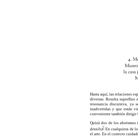
Hasta aquí, las relaciones es
diversas. Resulta superfluo
resonancia discursiva, ya 
inadvertidas y que están vi
conveniente también dirigir lo
Quizá dos de los aforismos 
7
details)
En cualquiera de los
el arte. En el correcto cuidad