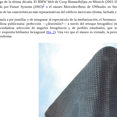
argo de la última década. El BMW Welt de Coop Himmelb(l)au en Múnich (2001-2
2
da por Future Systems (2003)
o el museo Mercedes-Benz de UNStudio en Stut
 de las características más representativas del edificio mexicano (forma, fachada y
mula a pie juntillas y de integrarse al espectáculo de la mediatización, el Soumaya 
elleza publicitaria: perfección —¿distorsión?— a través del retoque fotográfico (
 cuidadosa selección de ángulos fotogénicos y de perfiles estudiados, que 
 exquisita brillantez hexagonal (
fig. 2
). Una vez que el museo es visitado, la per
ansforma.