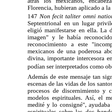
atrás los mexicanos, encabez
Florencia, hubieran aplicado a l
147
Non fecit taliter omni natio
Septentrional en un lugar privi
eligió manifestarse en ella. La 
imagen" y le había reconocido
reconocimiento a este "incom
mexicanos de una poderosa abo
divina, importante intercesora 
podían ser interpretados como ob
Además de este mensaje tan signi
escenas de las vidas de los sant
procesos de discernimiento y 
modelos espirituales. Así, el 
medité y lo consigné", ayudaba a
espirituales sobre las
dos bande