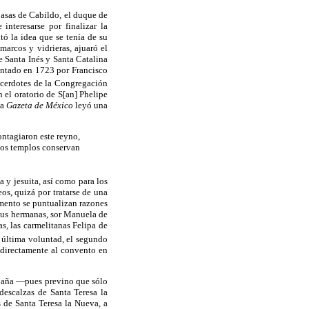
Casas de Cabildo, el duque de
interesarse por finalizar la
tó la idea que se tenía de su
arcos y vidrieras, ajuaró el
 Santa Inés y Santa Catalina
pintado en 1723 por Francisco
sacerdotes de la Congregación
n el oratorio de S[an] Phelipe
la
Gazeta de México
leyó una
ontagiaron este reyno,
 los templos conservan
 y jesuita, así como para los
os, quizá por tratarse de una
amento se puntualizan razones
 sus hermanas, sor Manuela de
s, las carmelitanas Felipa de
 última voluntad, el segundo
 directamente al convento en
España —pues previno que sólo
descalzas de Santa Teresa la
s de Santa Teresa la Nueva, a