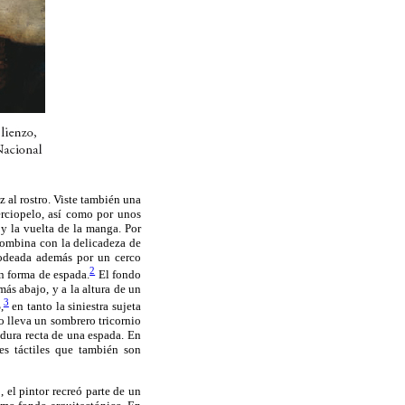
 al rostro. Viste también una
terciopelo, así como por unos
y la vuelta de la manga. Por
combina con la delicadeza de
rodeada además por un cerco
2
en forma de espada.
El fondo
ás abajo, y a la altura de un
3
,
en tanto la siniestra sujeta
o lleva un sombrero tricornio
dura recta de una espada. En
res táctiles que también son
 el pintor recreó parte de un