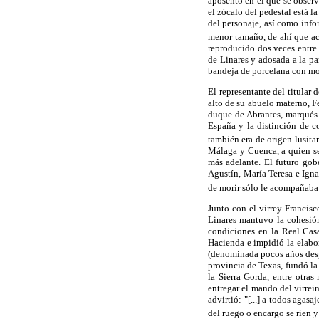
aposento en el que se obser
el zócalo del pedestal está l
del personaje, así como infor
menor tamaño, de ahí que aca
reproducido dos veces entre 
de Linares y adosada a la p
bandeja de porcelana con mot
El representante del titular
alto de su abuelo materno, 
duque de Abrantes, marqués 
España y la distinción de c
también era de origen lusit
Málaga y Cuenca, a quien se
más adelante. El futuro gob
Agustín, María Teresa e Ignac
de morir sólo le acompañaba 
Junto con el virrey Francis
Linares mantuvo la cohesión
condiciones en la Real Cas
Hacienda e impidió la elabor
(denominada pocos años despu
provincia de Texas, fundó la
la Sierra Gorda, entre otra
entregar el mando del virre
advirtió: "[...] a todos aga
del ruego o encargo se ríen 