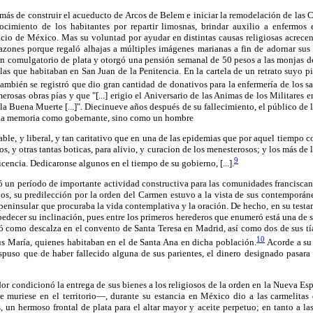
ás de construir el acueducto de Arcos de Belem e iniciar la remodelación de las 
ocimiento de los habitantes por repartir limosnas, brindar auxilio a enfermos e 
cio de México. Mas su voluntad por ayudar en distintas causas religiosas acrecen
azones porque regaló alhajas a múltiples imágenes marianas a fin de adornar sus m
un comulgatorio de plata y otorgó una pensión semanal de 50 pesos a las monjas de
 las que habitaban en San Juan de la Penitencia. En la cartela de un retrato suyo 
ambién se registró que dio gran cantidad de donativos para la enfermería de los 
osas obras pías y que "[...] erigio el Aniversario de las Animas de los Militares e
la Buena Muerte [...]". Diecinueve años después de su fallecimiento, el público de 
 a la memoria como gobernante, sino como un hombre
able, y liberal, y tan caritativo que en una de las epidemias que por aquel tiempo c
s, y otras tantas boticas, para alivio, y curacion de los menesterosos; y los más de
9
cencia. Dedicaronse algunos en el tiempo de su gobierno, [...].
un período de importante actividad constructiva para las comunidades franciscana
inos, su predilección por la orden del Carmen estuvo a la vista de sus contemporáne
peninsular que procuraba la vida contemplativa y la oración. De hecho, en su test
bedecer su inclinación, pues entre los primeros herederos que enumeró está una de
 como descalza en el convento de Santa Teresa en Madrid, así como dos de sus tía
10
ús María, quienes habitaban en el de Santa Ana en dicha población.
Acorde a su
puso que de haber fallecido alguna de sus parientes, el dinero designado pasara
tador condicionó la entrega de sus bienes a los religiosos de la orden en la Nueva 
e muriese en el territorio—, durante su estancia en México dio a las carmelitas 
 un hermoso frontal de plata para el altar mayor y aceite perpetuo; en tanto a la