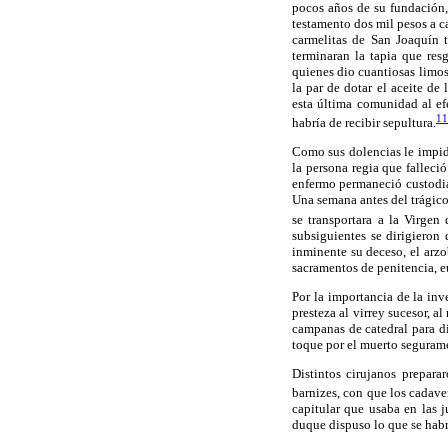
pocos años de su fundación, 
testamento dos mil pesos a c
carmelitas de San Joaquín 
terminaran la tapia que res
quienes dio cuantiosas limos
la par de dotar el aceite de
esta última comunidad al ef
11
habría de recibir sepultura.
Como sus dolencias le impidi
la persona regia que falleci
enfermo permaneció custodiad
Una semana antes del trágic
se transportara a la Virgen
subsiguientes se dirigieron 
inminente su deceso, el arzo
sacramentos de penitencia, e
Por la importancia de la inv
presteza al virrey sucesor, a
campanas de catedral para dif
toque por el muerto segurame
Distintos cirujanos prepara
barnizes, con que los cadavere
capitular que usaba en las j
duque dispuso lo que se habrí