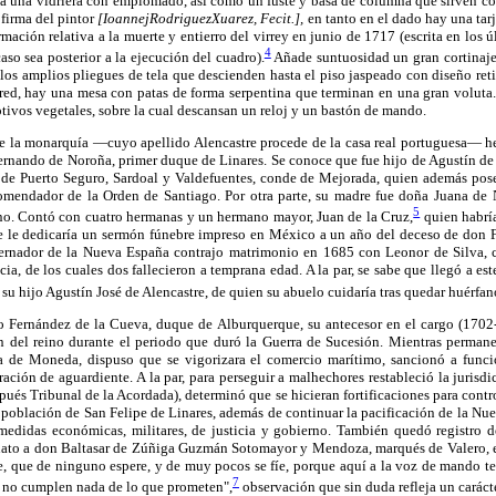
va una vidriera con emplomado, así como un fuste y basa de columna que sirven c
a firma del pintor
[IoannejRodriguezXuarez, Fecit.],
en tanto en el dado hay una tar
mación relativa a la muerte y entierro del virrey en junio de 1717 (escrita en los 
4
so sea posterior a la ejecución del cuadro).
Añade suntuosidad un gran cortinaje
los amplios pliegues de tela que descienden hasta el piso jaspeado con diseño reti
ared, hay una mesa con patas de forma serpentina que terminan en una gran volut
ivos vegetales, sobre la cual descansan un reloj y un bastón de mando.
 de la monarquía —cuyo apellido Alencastre procede de la casa real portuguesa— he
Fernando de Noroña, primer duque de Linares. Se conoce que fue hijo de Agustín de
de Puerto Seguro, Sardoal y Valdefuentes, conde de Mejorada, quien además pos
omendador de la Orden de Santiago. Por otra parte, su madre fue doña Juana de 
5
ano. Contó con cuatro hermanas y un hermano mayor, Juan de la Cruz,
quien habría
 le dedicaría un sermón fúnebre impreso en México a un año del deceso de don F
ernador de la Nueva España contrajo matrimonio en 1685 con Leonor de Silva, c
ia, de los cuales dos fallecieron a temprana edad. A la par, se sabe que llegó a est
su hijo Agustín José de Alencastre, de quien su abuelo cuidaría tras quedar huérfa
co Fernández de la Cueva, duque de Alburquerque, su antecesor en el cargo (170
 del reino durante el periodo que duró la Guerra de Sucesión. Mientras perman
a de Moneda, dispuso que se vigorizara el comercio marítimo, sancionó a funcio
ación de aguardiente. A la par, para perseguir a malhechores restableció la juris
és Tribunal de la Acordada), determinó que se hicieran fortificaciones para control
 población de San Felipe de Linares, además de continuar la pacificación de la Nu
s medidas económicas, militares, de justicia y gobierno. También quedó registro 
inato a don Baltasar de Zúñiga Guzmán Sotomayor y Mendoza, marqués de Valero, en
saje, que de ninguno espere, y de muy pocos se fíe, porque aquí a la voz de mando 
7
y no cumplen nada de lo que prometen",
observación que sin duda refleja un caráct