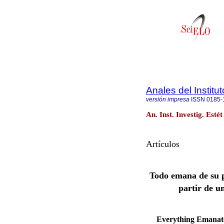
Anales del Institu
versión impresa
ISSN
0185-
An. Inst. Investig. Est
Artículos
Todo emana de su p
partir de u
Everything Emanates