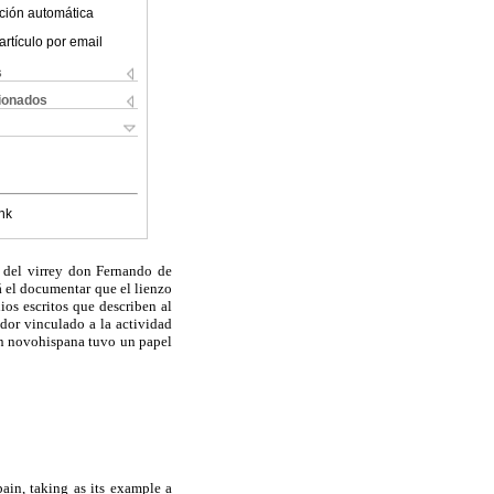
ción automática
artículo por email
s
cionados
nk
ó del virrey don Fernando de
á el documentar que el lienzo
ios escritos que describen al
or vinculado a la actividad
gen novohispana tuvo un papel
pain, taking as its example a