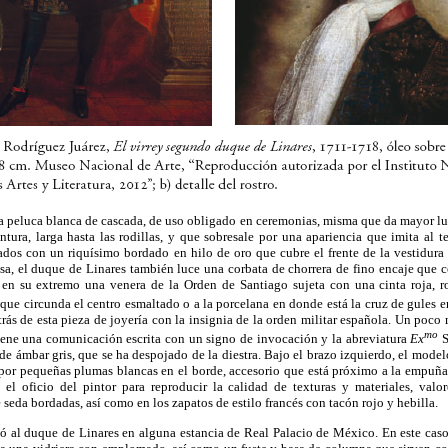
a peluca blanca de cascada, de uso obligado en ceremonias, misma que da mayor luz
intura, larga hasta las rodillas, y que sobresale por una apariencia que imita al 
dos con un riquísimo bordado en hilo de oro que cubre el frente de la vestidura 
esa, el duque de Linares también luce una corbata de chorrera de fino encaje que 
r en su extremo una venera de la Orden de Santiago sujeta con una cinta roja, 
que circunda el centro esmaltado o a la porcelana en donde está la cruz de gules 
ás de esta pieza de joyería con la insignia de la orden militar española. Un poco m
mo
ene una comunicación escrita con un signo de invocación y la abreviatura
Ex
S
e ámbar gris, que se ha despojado de la diestra. Bajo el brazo izquierdo, el model
 por pequeñas plumas blancas en el borde, accesorio que está próximo a la empuña
e el oficio del pintor para reproducir la calidad de texturas y materiales, valo
 seda bordadas, así como en los zapatos de estilo francés con tacón rojo y hebilla.
 al duque de Linares en alguna estancia de Real Palacio de México. En este caso,