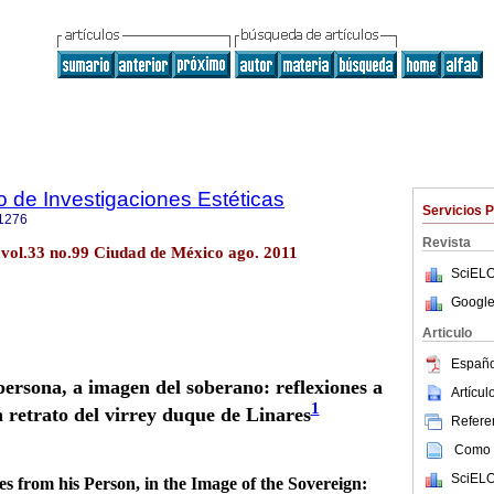
to de Investigaciones Estéticas
Servicios 
1276
Revista
ét vol.33 no.99 Ciudad de México ago. 2011
SciELO
Google
Articulo
Españo
ersona, a imagen del soberano: reflexiones a
Artícu
1
n retrato del virrey duque de Linares
Referen
Como c
SciELO
 from his Person, in the Image of the Sovereign: