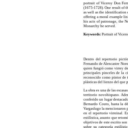
portrait of Viceroy Don Fe
(1675-1728). One result of t
as well as the identification
offering a moral example link
his acts of patronage, the 
Monarchy he served.
Keywords:
Portrait of Vicer
Dentro del repertorio pict
Fernando de Alencastre Noro
quien fungió como virrey de
principales pinceles de la 
reconocido como pintor de t
plásticas del lienzo del que 
La obra es una de las escasa
territorio novohispano. Ade
conferido un lugar destacado
Bernardo Couto, hasta la d
Vargaslugo la mencionaron po
en el repertorio virreinal. 
estilística, asunto que retom
objetivos de este escrito son
sobre su categoría estilíst