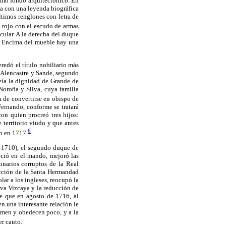
omo fondo arquitectónico. En
ja con una leyenda biográfica
últimos renglones con letra de
 rojo con el escudo de armas
cular. A la derecha del duque
a. Encima del mueble hay una
redó el título nobiliario más
 Alencastre y Sande, segundo
eía la dignidad de Grande de
Noroña y Silva, cuya familia
 de convertirse en obispo de
ernando, conforme se tratará
on quien procreó tres hijos:
e territorio viudo y que antes
6
no en 1717.
2-1710), el segundo duque de
eció en el mando, mejoró las
narios corruptos de la Real
dicción de la Santa Hermandad
ar a los ingleses, reocupó la
eva Vizcaya y la reducción de
de que en agosto de 1716, al
 una interesante relación le
temen y obedecen poco, y a la
er cauto.