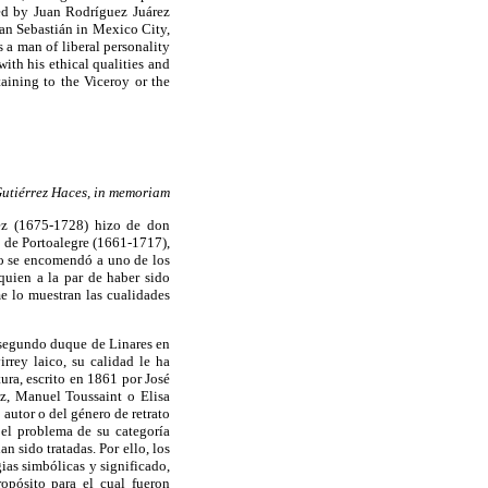
ed by Juan Rodríguez Juárez
San Sebastián in Mexico City,
s a man of liberal personality
with his ethical qualities and
aining to the Viceroy or the
Gutiérrez Haces, in memoriam
rez (1675-1728) hizo de don
 de Portoalegre (1661-1717),
go se encomendó a uno de los
quien a la par de haber sido
e lo muestran las cualidades
l segundo duque de Linares en
rrey laico, su calidad le ha
ura, escrito en 1861 por José
z, Manuel Toussaint o Elisa
autor o del género de retrato
r el problema de su categoría
n sido tratadas. Por ello, los
gias simbólicas y significado,
ropósito para el cual fueron