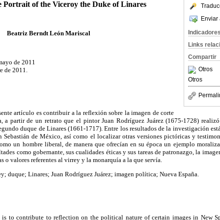
e Portrait of the Viceroy the Duke of Linares
Traduc
Enviar 
Indicadore
Beatriz Berndt León Mariscal
Links rela
Compartir
 mayo de 2011
Otros
e de 2011.
Otros
Permali
nte artículo es contribuir a la reflexión sobre la imagen de corte
, a partir de un retrato que el pintor Juan Rodríguez Juárez (1675-1728) realiz
egundo duque de Linares (1661-1717). Entre los resultados de la investigación est
Sebastián de México, así como el localizar otras versiones pictóricas y testimon
omo un hombre liberal, de manera que ofrecían en su época un ejemplo moralizad
cultades como gobernante, sus cualidades éticas y sus tareas de patronazgo, la ima
s o valores referentes al virrey y la monarquía a la que servía.
rey; duque; Linares; Juan Rodríguez Juárez; imagen política; Nueva España.
e is to contribute to reflection on the political nature of certain images in New S