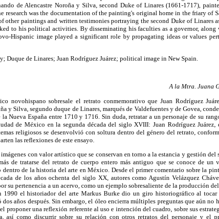
rnando de Alencastre Noroña y Silva, second Duke of Linares (1661-1717), paint
he research was the documentation of the painting's original home in the friary of 
 of other paintings and written testimonies portraying the second Duke of Linares a
ed to his political activities. By disseminating his faculties as a governor, along 
Novo-Hispanic image played a significant role by propagating ideas or values pert
oy; Duque de Linares; Juan Rodríguez Juárez; political image in New Spain.
A la Mtra. Juana 
órico novohispano sobresale el retrato conmemorativo que Juan Rodríguez Juá
ña y Silva, segundo duque de Linares, marqués de Valdefuentes y de Govea, conde
 la Nueva España entre 1710 y 1716. Sin duda, retratar a un personaje de su ran
ciudad de México en la segunda década del siglo XVIII: Juan Rodríguez Juárez, 
emas religiosos se desenvolvió con soltura dentro del género del retrato, conform
parten las reflexiones de este ensayo.
s imágenes con valor artístico que se conservan en torno a la estancia y gestión de
más de tratarse del retrato de cuerpo entero más antiguo que se conoce de un vi
 dentro de la historia del arte en México. Desde el primer comentario sobre la pint
écada de los años ochenta del siglo XX, autores como Agustín Velázquez Cháve
r su pertenencia a un acervo, como un ejemplo sobresaliente de la producción del 
En 1990 el historiador del arte Markus Burke dio un giro historiográfico al toca
ó dos años después. Sin embargo, el óleo encierra múltiples preguntas que aún no ha
 el proponer una reflexión referente al uso e intención del cuadro, sobre sus estrate
ica, así como discurrir sobre su relación con otros retratos del personaje y el p