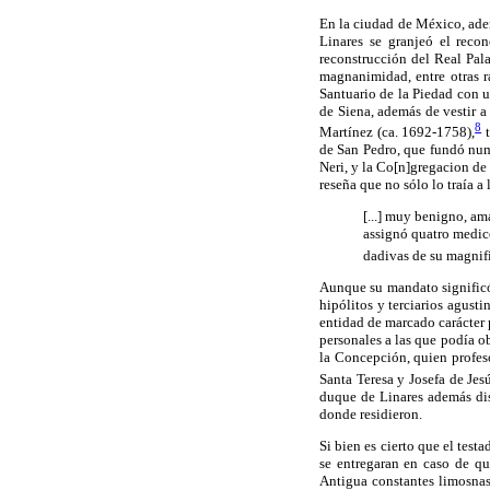
En la ciudad de México, adem
Linares se granjeó el recon
reconstrucción del Real Pala
magnanimidad, entre otras r
Santuario de la Piedad con 
de Siena, además de vestir a
8
Martínez (ca. 1692-1758),
t
de San Pedro, que fundó numer
Neri, y la Co[n]gregacion de 
reseña que no sólo lo traía
[...] muy benigno, am
assignó quatro medico
dadivas de su magnifi
Aunque su mandato significó 
hipólitos y terciarios agust
entidad de marcado carácter 
personales a las que podía o
la Concepción, quien profesó
Santa Teresa y Josefa de Jes
duque de Linares además dis
donde residieron.
Si bien es cierto que el tes
se entregaran en caso de qu
Antigua constantes limosnas,