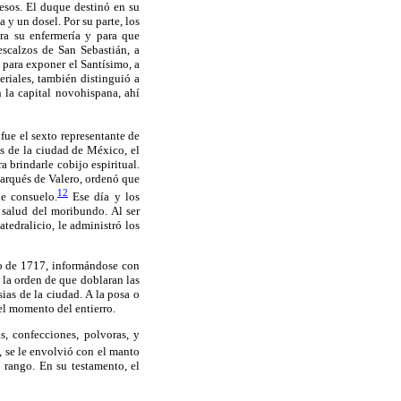
pesos. El duque destinó en su
y un dosel. Por su parte, los
ra su enfermería y para que
escalzos de San Sebastián, a
 para exponer el Santísimo, a
eriales, también distinguió a
 la capital novohispana, ahí
fue el sexto representante de
as de la ciudad de México, el
 brindarle cobijo espiritual.
arqués de Valero, ordenó que
12
de consuelo.
Ese día y los
e salud del moribundo. Al ser
tedralicio, le administró los
nio de 1717, informándose con
a la orden de que doblaran las
sias de la ciudad. A la posa o
el momento del entierro.
s, confecciones, polvoras, y
ó, se le envolvió con el manto
o rango. En su testamento, el