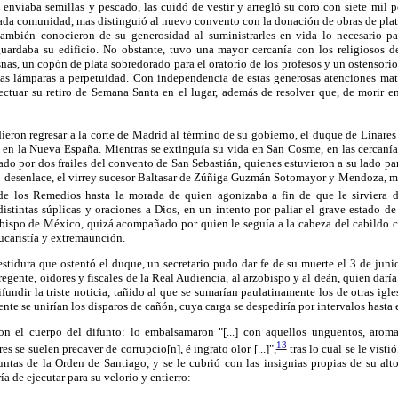
enviaba semillas y pescado, las cuidó de vestir y arregló su coro con siete mil 
ada comunidad, mas distinguió al nuevo convento con la donación de obras de plata 
también conocieron de su generosidad al suministrarles en vida lo necesario pa
guardaba su edificio. No obstante, tuvo una mayor cercanía con los religiosos d
nas, un copón de plata sobredorado para el oratorio de los profesos y un ostensorio
 las lámparas a perpetuidad. Con independencia de estas generosas atenciones mat
ectuar su retiro de Semana Santa en el lugar, además de resolver que, de morir en
eron regresar a la corte de Madrid al término de su gobierno, el duque de Linares 
ó en la Nueva España. Mientras se extinguía su vida en San Cosme, en las cercaní
o por dos frailes del convento de San Sebastián, quienes estuvieron a su lado para
o desenlace, el virrey sucesor Baltasar de Zúñiga Guzmán Sotomayor y Mendoza, m
 de los Remedios hasta la morada de quien agonizaba a fin de que le sirviera 
distintas súplicas y oraciones a Dios, en un intento por paliar el grave estado d
bispo de México, quizá acompañado por quien le seguía a la cabeza del cabildo ca
ucaristía y extremaunción.
estidura que ostentó el duque, un secretario pudo dar fe de su muerte el 3 de ju
l regente, oidores y fiscales de la Real Audiencia, al arzobispo y al deán, quien darí
undir la triste noticia, tañido al que se sumarían paulatinamente los de otras igle
nte se unirían los disparos de cañón, cuya carga se despediría por intervalos hasta 
ron el cuerpo del difunto: lo embalsamaron "[...] con aquellos unguentos, aroma
13
s se suelen precaver de corrupcio[n], é ingrato olor [...]",
tras lo cual se le visti
untas de la Orden de Santiago, y se le cubrió con las insignias propias de su alt
a de ejecutar para su velorio y entierro: