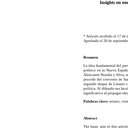
Insights on on
* Artículo recibido el 17 de
Aprobado el 26 de septiembr
Resumen
La idea fundamental del prese
político en la Nueva España
Alencastre Noroña y Silva, s
procede del convento de San 
segundo duque de Linares c
política. Al difundir sus fa
significativo al propagar idea
Palabras clave:
retrato; vir
Abstract
The basic aim of this articl