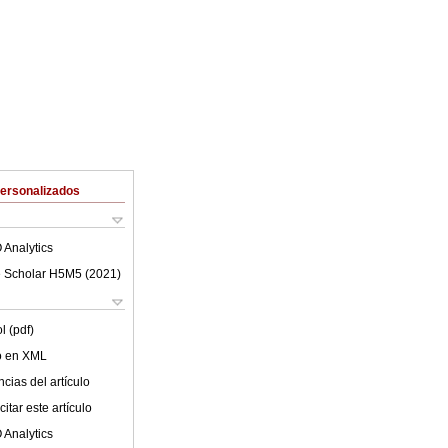
Personalizados
 Analytics
 Scholar H5M5 (
2021
)
l (pdf)
lo en XML
cias del artículo
itar este artículo
 Analytics