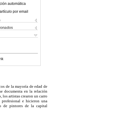
ción automática
artículo por email
s
cionados
nk
icos de la mayoría de edad de
n se documenta en la relación
los artistas crearon un carro
 profesional e hicieron una
o de pintores de la capital