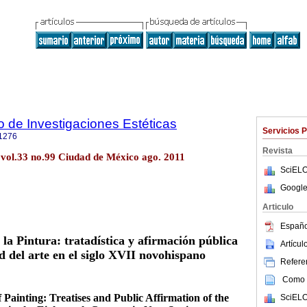
to de Investigaciones Estéticas
Servicios 
1276
Revista
ét vol.33 no.99 Ciudad de México ago. 2011
SciELO
Google
Articulo
Españo
e la Pintura: tratadística y afirmación pública
Artícu
d del arte en el siglo XVII novohispano
Referen
Como c
 Painting: Treatises and Public Affirmation of the
SciELO