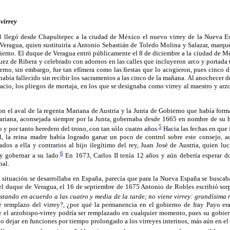
virrey
 llegó desde Chapultepec a la ciudad de México el nuevo virrey de la Nueva 
 Veragua, quien sustituiría a Antonio Sebastián de Toledo Molina y Salazar, marqu
ierno. El duque de Veragua entró públicamente el 8 de diciembre a la ciudad de M
uez de Ribera y celebrado con adornos en las calles que incluyeron arco y portada t
rno, sin embargo, fue tan efímera como las fiestas que lo acogieron, pues cinco dí
había fallecido sin recibir los sacramentos a las cinco de la mañana. Al anochecer de
lacio, los pliegos de mortaja, en los que se designaba como virrey al maestro y ar
 el aval de la regenta Mariana de Austria y la Junta de Gobierno que había form
ariana, aconsejada siempre por la Junta, gobernaba desde 1665 en nombre de su h
5
 y por tanto heredero del trono, con tan sólo cuatro años.
Hacia las fechas en que
l, la reina madre había logrado ganar un poco de control sobre este consejo, 
ados a ella y contrarios al hijo ilegítimo del rey, Juan José de Austria, quien l
6
y gobernar a su lado.
En 1673, Carlos II tenía 12 años y aún debería esperar d
nal.
 situación se desarrollaba en España, parecía que para la Nueva España se buscaba 
el duque de Veragua, el 16 de septiembre de 1675 Antonio de Robles escribió sor
estando en acuerdo a las cuatro y media de la tarde; no viene virrey: grandísima
 de remplazo del virrey?, ¿por qué la permanencia en el gobierno de fray Payo 
 el arzobispo-virrey podría ser remplazado en cualquier momento, pues su gobiern
no dejar en funciones por tiempo prolongado a los virreyes interinos, más aún en el