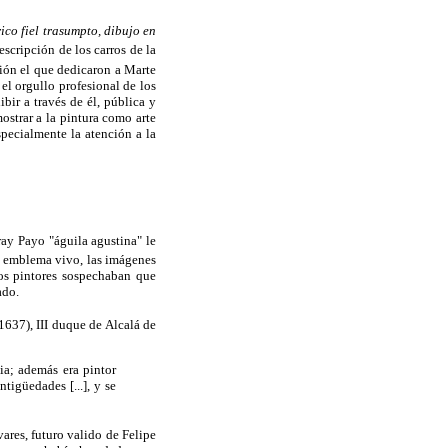
ico fiel trasumpto, dibujo en
scripción de los carros de la
ción el que dedicaron a Marte
el orgullo profesional de los
ibir a través de él, pública y
ostrar a la pintura como arte
pecialmente la atención a la
ray Payo "águila agustina" le
e emblema vivo, las imágenes
los pintores sospechaban que
ado.
637), III duque de Alcalá de
ia; además era pintor
tigüedades [...], y se
ares, futuro valido de Felipe