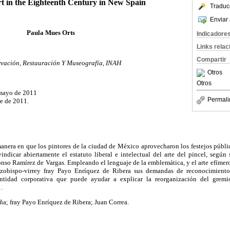
rt in the Eighteenth Century in New Spain
Traduc
Enviar 
Paula Mues Orts
Indicadore
Links rela
Compartir
vación, Restauración Y Museografía, INAH
Otros
Otros
 mayo de 2011
Permali
e de 2011.
 manera en que los pintores de la ciudad de México aprovecharon los festejos públ
vindicar abiertamente el estatuto liberal e intelectual del arte del pincel, segú
so Ramírez de Vargas. Empleando el lenguaje de la emblemática, y el arte efímero, 
 arzobispo-virrey fray Payo Enríquez de Ribera sus demandas de reconocimiento
ntidad corporativa que puede ayudar a explicar la reorganización del gremi
.
a; fray Payo Enríquez de Ribera; Juan Correa.