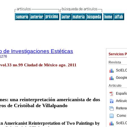
to de Investigaciones Estéticas
Servicios 
1276
Revista
ét vol.33 no.99 Ciudad de México ago. 2011
SciELO
Google
Articulo
Españo
enes: una reinterpretación americanista de dos
Artícu
os de Cristóbal de Villalpando
Referen
Como c
An Americanist Reinterpretation of Two Paintings by
SciELO