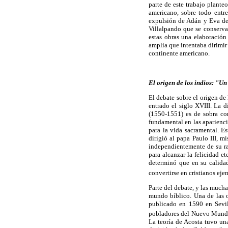
parte de este trabajo plante
americano, sobre todo entre
expulsión de Adán y Eva del
Villalpando que se conserva
estas obras una elaboración
amplia que intentaba dirimir
continente americano.
El origen de los indios: "Un
El debate sobre el origen de
entrado el siglo XVIII. La 
(1550-1551) es de sobra co
fundamental en las aparienci
para la vida sacramental. E
dirigió al papa Paulo III, m
independientemente de su ra
para alcanzar la felicidad e
determinó que en su calidad
convertirse en cristianos eje
Parte del debate, y las mucha
mundo bíblico. Una de las o
publicado en 1590 en Sevill
pobladores del Nuevo Mundo 
La teoría de Acosta tuvo un