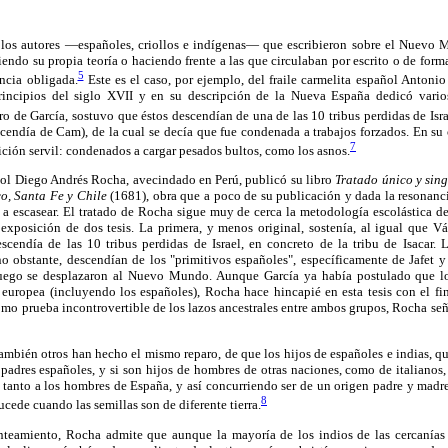
s los autores —españoles, criollos e indígenas— que escribieron sobre el Nuevo
endo su propia teoría o haciendo frente a las que circulaban por escrito o de forma
5
encia obligada.
Este es el caso, por ejemplo, del fraile carmelita español Antoni
incipios del siglo XVII y en su descripción de la Nueva España dedicó varios
bro de García, sostuvo que éstos descendían de una de las 10 tribus perdidas de Isr
scendía de Cam), de la cual se decía que fue condenada a trabajos forzados. En su
7
ición servil: condenados a cargar pesados bultos, como los asnos.
ñol Diego Andrés Rocha, avecindado en Perú, publicó su libro
Tratado único y sing
co, Santa Fe y Chile
(1681), obra que a poco de su publicación y dada la resonanci
a escasear. El tratado de Rocha sigue muy de cerca la metodología escolástica de 
 exposición de dos tesis. La primera, y menos original, sostenía, al igual que 
scendía de las 10 tribus perdidas de Israel, en concreto de la tribu de Isacar.
o obstante, descendían de los "primitivos españoles", específicamente de Jafet y
uego se desplazaron al Nuevo Mundo. Aunque García ya había postulado que lo
europea (incluyendo los españoles), Rocha hace hincapié en esta tesis con el f
mo prueba incontrovertible de los lazos ancestrales entre ambos grupos, Rocha seña
ambién otros han hecho el mismo reparo, de que los hijos de españoles e indias, q
padres españoles, y si son hijos de hombres de otras naciones, como de italianos, 
 tanto a los hombres de España, y así concurriendo ser de un origen padre y madr
8
ucede cuando las semillas son de diferente tierra.
nteamiento, Rocha admite que aunque la mayoría de los indios de las cercanías 