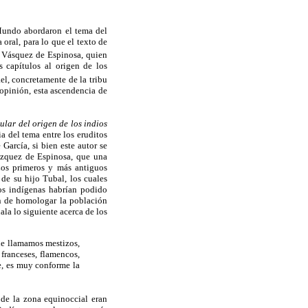
 Mundo abordaron el tema del
 oral, para lo que el texto de
o Vásquez de Espinosa, quien
 capítulos al origen de los
ael, concretamente de la tribu
 opinión, esta ascendencia de
ular del origen de los indios
a del tema entre los eruditos
García, si bien este autor se
Vázquez de Espinosa, que una
 Los primeros y más antiguos
 de su hijo Tubal, los cuales
s indígenas habrían podido
in de homologar la población
la lo siguiente acerca de los
ue llamamos mestizos,
franceses, flamencos,
e, es muy conforme la
de la zona equinoccial eran