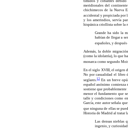
tímidos y cobardes debido 
meridionales del continente
chichimecos de la Nueva Es
accidental y propiciada por 
y los amerindios, servía pa
hispánica criollista sobre la
Grande ha sido la mi
habían de llegar a ser
españoles, y después 
Además, la doble migración
(como la idolatría), lo que h
monarca como segundo Moisés
En el siglo XVIII, el origen 
No por casualidad el libro 
12
seglares.
En un breve opús
español anónimo comienza re
sostiene que probablemente p
menor el fundamento que se 
talle y condiciones como en
García, este autor señala que
que ninguna de ellas se pued
Historia de Madrid al tratar
Las densas nieblas q
ingenio, y curiosidad 