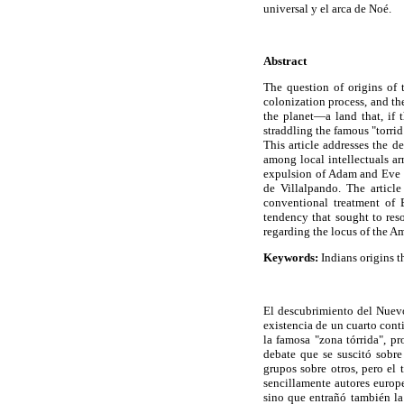
universal y el arca de Noé.
Abstract
The question of origins of 
colonization process, and th
the planet—a land that, if 
straddling the famous "torri
This article addresses the d
among local intellectuals ar
expulsion of Adam and Eve f
de Villalpando. The article
conventional treatment of B
tendency that sought to res
regarding the locus of the A
Keywords:
Indians origins t
El descubrimiento del Nuevo
existencia de un cuarto conti
la famosa "zona tórrida", pr
debate que se suscitó sobr
grupos sobre otros, pero el
sencillamente autores europ
sino que entrañó también la