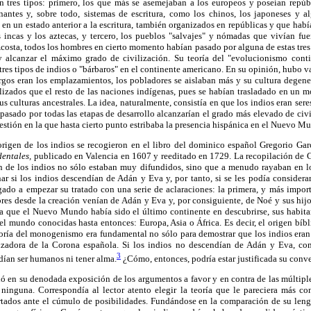
n tres tipos: primero, los que más se asemejaban a los europeos y poseían repúbl
rnantes y, sobre todo, sistemas de escritura, como los chinos, los japoneses y a
 en un estado anterior a la escritura, también organizados en repúblicas y que hab
s incas y los aztecas, y tercero, los pueblos "salvajes" y nómadas que vivían fue
costa, todos los hombres en cierto momento habían pasado por alguna de estas tres 
 y alcanzar el máximo grado de civilización. Su teoría del "evolucionismo cont
tres tipos de indios o "bárbaros" en el continente americano. En su opinión, hubo va
os eran los emplazamientos, los pobladores se aislaban más y su cultura degener
lizados que el resto de las naciones indígenas, pues se habían trasladado en un m
s culturas ancestrales. La idea, naturalmente, consistía en que los indios eran sere
asado por todas las etapas de desarrollo alcanzarían el grado más elevado de civi
uestión en la que hasta cierto punto estribaba la presencia hispánica en el Nuevo M
 origen de los indios se recogieron en el libro del dominico español Gregorio Gar
entales,
publicado en Valencia en 1607 y reeditado en 1729. La recopilación de G
en de los indios no sólo estaban muy difundidos, sino que a menudo rayaban en l
nar si los indios descendían de Adán y Eva y, por tanto, si se les podía consider
igado a empezar su tratado con una serie de aclaraciones: la primera, y más impor
es desde la creación venían de Adán y Eva y, por consiguiente, de Noé y sus hijo
ya que el Nuevo Mundo había sido el último continente en descubrirse, sus habita
del mundo conocidas hasta entonces: Europa, Asia o África. Es decir, el origen bíb
eoría del monogenismo era fundamental no sólo para demostrar que los indios era
lizadora de la Corona española. Si los indios no descendían de Adán y Eva, co
3
dían ser humanos ni tener alma.
¿Cómo, entonces, podría estar justificada su conv
ó en su denodada exposición de los argumentos a favor y en contra de las múltiple
o ninguna. Correspondía al lector atento elegir la teoría que le pareciera más
tados ante el cúmulo de posibilidades. Fundándose en la comparación de su lengu