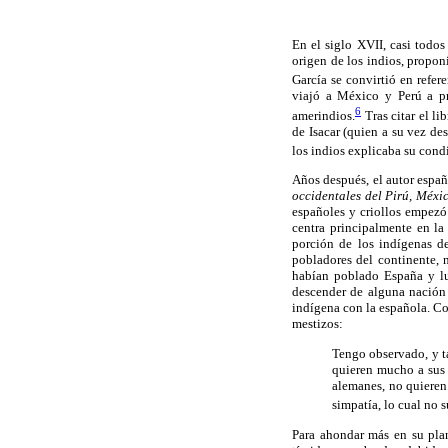
En el siglo XVII, casi todo
origen de los indios, proponi
García se convirtió en refer
viajó a México y Perú a pr
6
amerindios.
Tras citar el li
de Isacar (quien a su vez de
los indios explicaba su cond
Años después, el autor espa
occidentales del Pirú, Méxi
españoles y criollos empezó 
centra principalmente en la
porción de los indígenas de
pobladores del continente, n
habían poblado España y l
descender de alguna nación 
indígena con la española. Co
mestizos:
Tengo observado, y t
quieren mucho a sus 
alemanes, no quieren
simpatía, lo cual no s
Para ahondar más en su pla