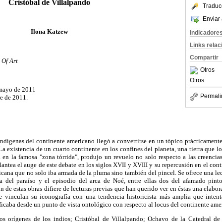
Cristóbal de Villalpando
Traduc
Enviar 
Ilona Katzew
Indicadore
Links rela
Compartir
Of Art
Otros
Otros
 mayo de 2011
Permali
e de 2011.
indígenas del continente americano llegó a convertirse en un tópico prácticament
La existencia de un cuarto continente en los confines del planeta, una tierra que l
a en la famosa "zona tórrida", produjo un revuelo no solo respecto a las creencias
plantea el auge de este debate en los siglos XVII y XVIII y su repercusión en el con
ricana que no solo iba armada de la pluma sino también del pincel. Se ofrece una le
 del paraíso y el episodio del arca de Noé, entre ellas dos del afamado pint
ón de estas obras difiere de lecturas previas que han querido ver en éstas una elabo
e vinculan su iconografía con una tendencia historicista más amplia que intent
ificaba desde un punto de vista ontológico con respecto al locus del continente ame
os orígenes de los indios; Cristóbal de Villalpando; Ochavo de la Catedral de