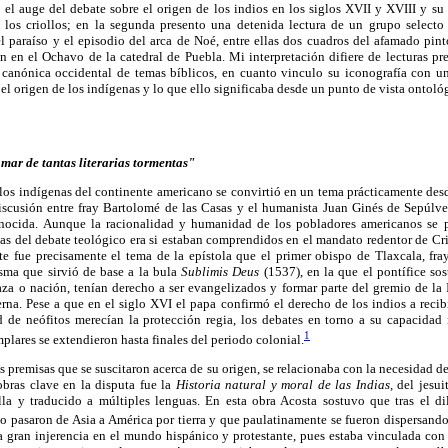
o el auge del debate sobre el origen de los indios en los siglos XVII y XVIII y su
 los criollos; en la segunda presento una detenida lectura de un grupo selecto
 paraíso y el episodio del arca de Noé, entre ellas dos cuadros del afamado pin
n en el Ochavo de la catedral de Puebla. Mi interpretación difiere de lecturas pr
 canónica occidental de temas bíblicos, en cuanto vinculo su iconografía con un
 el origen de los indígenas y lo que ello significaba desde un punto de vista ontoló
 mar de tantas literarias tormentas"
 los indígenas del continente americano se convirtió en un tema prácticamente des
discusión entre fray Bartolomé de las Casas y el humanista Juan Ginés de Sepúl
nocida. Aunque la racionalidad y humanidad de los pobladores americanos se p
as del debate teológico era si estaban comprendidos en el mandato redentor de Crist
ste fue precisamente el tema de la epístola que el primer obispo de Tlaxcala, fra
isma que sirvió de base a la bula
Sublimis Deus
(1537), en la que el pontífice so
za o nación, tenían derecho a ser evangelizados y formar parte del gremio de la
terna. Pese a que en el siglo XVI el papa confirmó el derecho de los indios a recib
 de neófitos merecían la protección regia, los debates en torno a su capacidad 
1
mplares se extendieron hasta finales del periodo colonial.
s premisas que se suscitaron acerca de su origen, se relacionaba con la necesidad de
bras clave en la disputa fue la
Historia natural y moral de las Indias,
del jesui
a y traducido a múltiples lenguas. En esta obra Acosta sostuvo que tras el di
pasaron de Asia a América por tierra y que paulatinamente se fueron dispersando p
a gran injerencia en el mundo hispánico y protestante, pues estaba vinculada con 