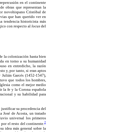
 repercusión en el continente
 de obras que representan la
tor novohispano Cristóbal de
evias que han querido ver en
a tendencia historicista más
gico con respecto al
locus
del
de la colonización hasta bien
veda en torno a su humanidad
uso en entredicho, la razón
o y, por tanto, si eran aptos
y Julián Garcés (1452-1547),
stuvo que todos los hombres,
 Iglesia como el mejor medio
ir la fe y la Corona española
racional y su habilidad para
 justificar su procedencia del
ta José de Acosta, un tratado
luvio universal los primeros
2
or el resto del continente.
su idea más general sobre la