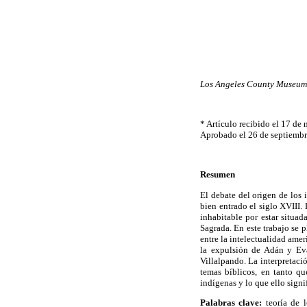
Los Angeles County Museum 
* Artículo recibido el 17 de
Aprobado el 26 de septiembr
Resumen
El debate del origen de los 
bien entrado el siglo XVIII. 
inhabitable por estar situad
Sagrada. En este trabajo se 
entre la intelectualidad ame
la expulsión de Adán y Eva
Villalpando. La interpretaci
temas bíblicos, en tanto qu
indígenas y lo que ello sign
Palabras clave:
teoría de l