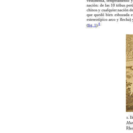
vestimenta, temperamento y 
nación: de las 10 tribus perd
chinos y cualquier nación de
que quedó bien esbozada en
estereotípico arco y flecha)
4
(
fig. 1
).