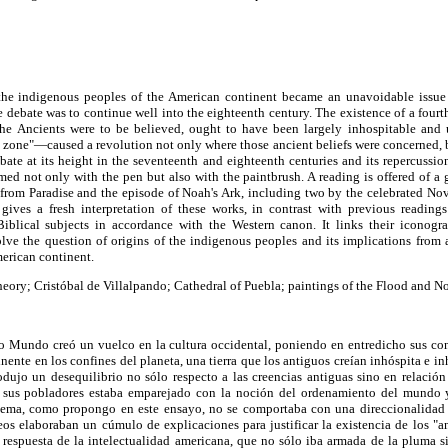
the indigenous peoples of the American continent became an unavoidable issue 
e debate was to continue well into the eighteenth century. The existence of a fourth
the Ancients were to be believed, ought to have been largely inhospitable and 
d zone"—caused a revolution not only where those ancient beliefs were concerned, b
ebate at its height in the seventeenth and eighteenth centuries and its repercussio
med not only with the pen but also with the paintbrush. A reading is offered of a
rom Paradise and the episode of Noah's Ark, including two by the celebrated Nov
 gives a fresh interpretation of these works, in contrast with previous readin
iblical subjects in accordance with the Western canon. It links their iconogra
olve the question of origins of the indigenous peoples and its implications from 
merican continent.
heory; Cristóbal de Villalpando; Cathedral of Puebla; paintings of the Flood and No
 Mundo creó un vuelco en la cultura occidental, poniendo en entredicho sus co
nente en los confines del planeta, una tierra que los antiguos creían inhóspita e in
odujo un desequilibrio no sólo respecto a las creencias antiguas sino en relación
e sus pobladores estaba emparejado con la noción del ordenamiento del mundo y
 tema, como propongo en este ensayo, no se comportaba con una direccionalidad 
eos elaboraban un cúmulo de explicaciones para justificar la existencia de los 
 respuesta de la intelectualidad americana, que no sólo iba armada de la pluma si