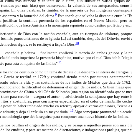
al clima más húmedo y caliente de la tierra, aún subsistían varios grupos de 
 (tenidas por más frías) que conservaban la valentía de sus antepasados, como 
paña. En otras palabras, la timidez de la mayoría de los indígenas contemporán
9
la aspereza y la humedad del clima.
Esta teoría que salvaba la distancia entre la "E
ra justificar la continua presencia de los españoles en el Nuevo Mundo, pero s
 restitución que hace América a la monarquía española como destino profético y escr
sericordia de Dios con la nación española, aun en tiempos de idólatras, porqu
 los más puros cristianos de su Iglesia [...] así también, después del Diluvio, envi
10
de muchos siglos, se lo restituyó a España Dios.
 —española y hebrea— finalmente conllevó la mezcla de ambos grupos y la pro
acía del todo imperiosa la presencia hispánica, motivo por el cual Dios había "elegi
11
 para esta conquista de las Indias".
de los indios continuó como un tema de debate que despertó el interés de clérigos, j
de García se reeditó en 1729 y continuó siendo citado por autores contemporáne
culo sobre la vida y las costumbres de los indios de México que data de 1762, 
conociendo la dificultad de determinar el origen de los indios. Si bien niega que
roviniesen de China o del Ofir de Salomón (una región no identificada que se men
tiene para creerlo —asegura el autor—, advirtiendo la semejanza que hay entre lo
 ritos y costumbres, pero con mayor especialidad en el color de membrillo cocho
 a pesar de haber trabajado mucho en referir y apoyar diversas opiniones, "viene a 
13
e admitir, y deja el artículo en mayor duda".
Algo semejante pronunció un acadé
 la metodología que debía seguirse para componer una nueva historia de las Indias.
ue nos ocultan el origen de los indios, y su pasaje a aquellos países son más prop
de los eruditos, y para ser materia de disertaciones, e indagaciones prolijas, que p