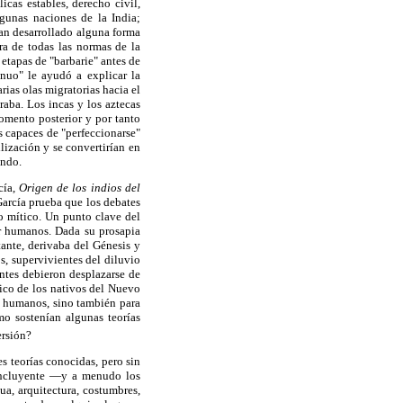
icas estables, derecho civil,
lgunas naciones de la India;
ían desarrollado alguna forma
ra de todas las normas de la
etapas de "barbarie" antes de
inuo" le ayudó a explicar la
rias olas migratorias hacia el
aba. Los incas y los aztecas
omento posterior y por tanto
s capaces de "perfeccionarse"
lización y se convertirían en
undo.
cía,
Origen de los indios del
arcía prueba que los debates
o mítico. Un punto clave del
ar humanos. Dada su prosapia
tante, derivaba del Génesis y
s, supervivientes del diluvio
ntes debieron desplazarse de
lico de los nativos del Nuevo
n humanos, sino también para
mo sostenían algunas teorías
ersión?
s teorías conocidas, pero sin
 concluyente —y a menudo los
a, arquitectura, costumbres,