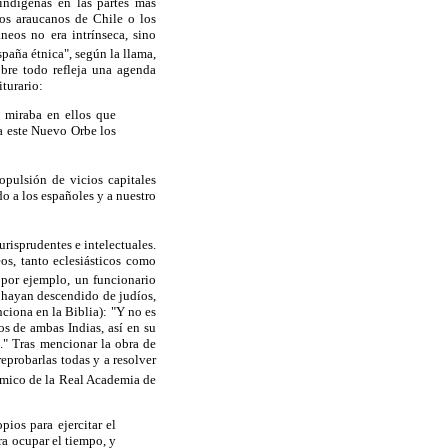
indígenas en las partes más
los araucanos de Chile o los
eos no era intrínseca, sino
spaña étnica", según la llama,
obre todo refleja una agenda
iturario:
e miraba en ellos que
ó a este Nuevo Orbe los
pulsión de vicios capitales
do a los españoles y a nuestro
urisprudentes e intelectuales.
os, tanto eclesiásticos como
por ejemplo, un funcionario
 hayan descendido de judíos,
ciona en la Biblia): "Y no es
s de ambas Indias, así en su
." Tras mencionar la obra de
reprobarlas todas y a resolver
mico de la Real Academia de
ios para ejercitar el
ara ocupar el tiempo, y