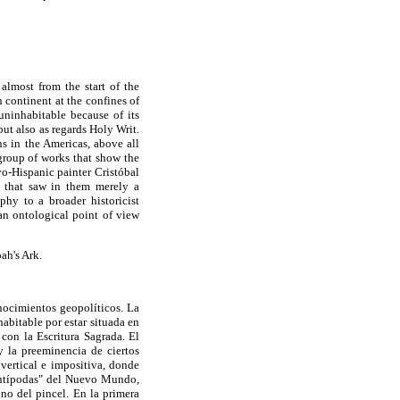
almost from the start of the
 continent at the confines of
uninhabitable because of its
ut also as regards Holy Writ.
ns in the Americas, above all
 group of works that show the
o-Hispanic painter Cristóbal
gs that saw in them merely a
phy to a broader historicist
an ontological point of view
ah's Ark.
nocimientos geopolíticos. La
habitable por estar situada en
 con la Escritura Sagrada. El
 la preeminencia de ciertos
vertical e impositiva, donde
"antípodas" del Nuevo Mundo,
no del pincel. En la primera