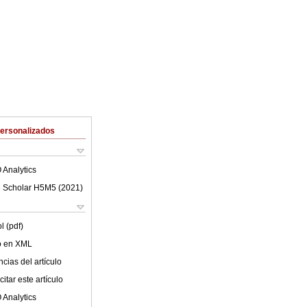
Personalizados
 Analytics
 Scholar H5M5 (
2021
)
l (pdf)
lo en XML
cias del artículo
itar este artículo
 Analytics