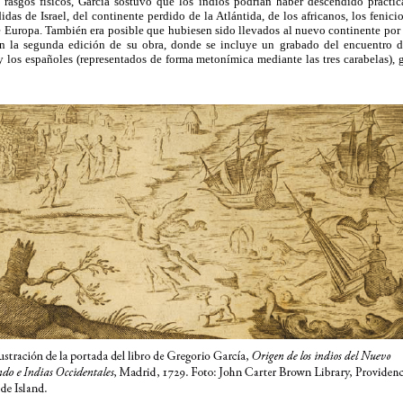
rasgos físicos, García sostuvo que los indios podrían haber descendido prácti
idas de Israel, del continente perdido de la Atlántida, de los africanos, los fenicios
 Europa. También era posible que hubiesen sido llevados al nuevo continente por 
 la segunda edición de su obra, donde se incluye un grabado del encuentro d
 y los españoles (representados de forma metonímica mediante las tres carabelas), 