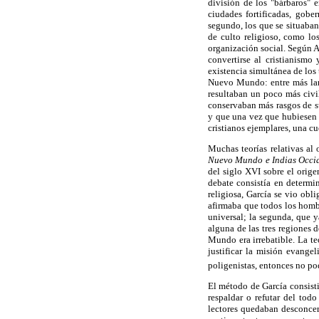
división de los "bárbaros" e
ciudades fortificadas, gobe
segundo, los que se situaban
de culto religioso, como lo
organización social. Según A
convertirse al cristianismo
existencia simultánea de los 
Nuevo Mundo: entre más larg
resultaban un poco más civi
conservaban más rasgos de su
y que una vez que hubiesen p
cristianos ejemplares, una c
Muchas teorías relativas al
Nuevo Mundo e Indias Occid
del siglo XVI sobre el orig
debate consistía en determi
religiosa, García se vio obl
afirmaba que todos los hombr
universal; la segunda, que 
alguna de las tres regiones 
Mundo era irrebatible. La t
justificar la misión evange
poligenistas, entonces no po
El método de García consisti
respaldar o refutar del tod
lectores quedaban desconcer