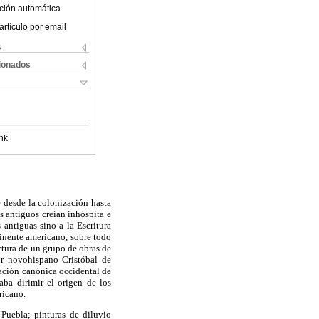
ción automática
artículo por email
s
cionados
nk
e desde la colonización hasta
os antiguos creían inhóspita e
 antiguas sino a la Escritura
tinente americano, sobre todo
ctura de un grupo de obras de
or novohispano Cristóbal de
ración canónica occidental de
aba dirimir el origen de los
ricano.
 Puebla; pinturas de diluvio