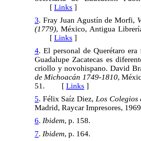
[
Links
]
3
. Fray Juan Agustín de Morfi,
V
(1779),
México, Antigua Librerí
[
Links
]
4
. El personal de Querétaro era
Guadalupe Zacatecas es diferent
criollo y novohispano. David B
de Michoacán 1749-1810,
México
51. [
Links
]
5
. Félix Saíz Diez,
Los Colegios
Madrid, Raycar Impresores, 19
6
.
Ibidem,
p. 158.
7
.
Ibidem,
p. 164.