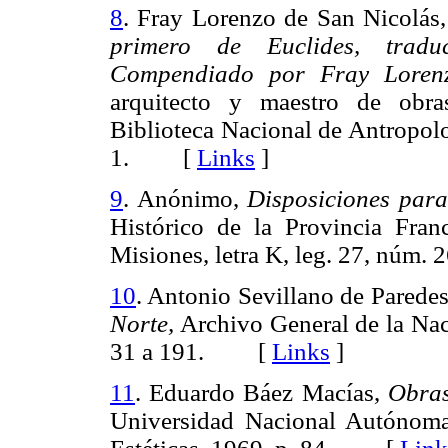
8
. Fray Lorenzo de San Nicolás
primero de Euclides, tradu
Compendiado por Fray Lorenz
arquitecto y maestro de obra
Biblioteca Nacional de Antropolog
1. [
Links
]
9
. Anónimo,
Disposiciones para
Histórico de la Provincia Fr
Misiones, letra K, leg. 27, nú
10
. Antonio Sevillano de Parede
Norte,
Archivo General de la Nac
31 a 191. [
Links
]
11
. Eduardo Báez Macías,
Obras
Universidad Nacional Autónoma 