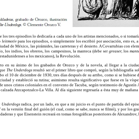
e los tres episodios lo dedicaría a cada uno de los artistas mencionados, o si tomar
o
leitmotiv
para los episodios, o simplemente los escribió por asociación, esto es, 
iudad de México, las pirámides, las carreteras y el desierto. A Covarrubias con ele
o, los indios, los obreros, los campesinos, la manteca (debe ser
greaser,
los
mant
s estadunidenses a los mexicanos), la Revolución.
to en su ánimo de los grabados de Orozco y de la novela, al llegar a la ciud
rque
The Underdogs
resultó ser el primer libro que compró, según la bibliografía 
abo el 10 de diciembre de 1930, tres días después de su arribo, como si se hubiese 
ciudad y estableció su rutina; asimismo resulta significativo que fuese en la víspe
de unos cristos coloniales en el convento de Tacuba, según testimonio de Agustín 
 calzada Atzcapotzalco-La Villa. Al día siguiente regresaría a ésta muy de mañan
e Underdogs
radica, por un lado, en que a mi juicio es el punto de partida del epis
 en la versión final del guión (el cual, como se sabe, nunca se filmó), y por los g
soldaderas y que Eisenstein recreará en tomas fotográficas posteriores de Alexandrov,