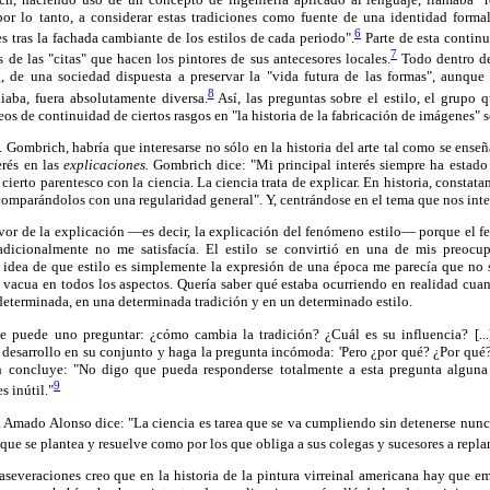
por lo tanto, a considerar estas tradiciones como fuente de una identidad formal.
6
es tras la fachada cambiante de los estilos de cada periodo".
Parte de esta continu
7
 de las "citas" que hacen los pintores de sus antecesores locales.
Todo dentro de
 de una sociedad dispuesta a preservar la "vida futura de las formas", aunque 
8
diaba, fuera absolutamente diversa.
Así, las preguntas sobre el estilo, el grupo 
eos de continuidad de ciertos rasgos en "la historia de la fabricación de imágenes" 
Gombrich, habría que interesarse no sólo en la historia del arte tal como se enseña
terés en las
explicaciones.
Gombrich dice: "Mi principal interés siempre ha estado 
 cierto parentesco con la ciencia. La ciencia trata de explicar. En historia, constat
comparándolos con una regularidad general". Y, centrándose en el tema que nos inte
avor de la explicación —es decir, la explicación del fenómeno estilo— porque el fe
adicionalmente no me satisfacía. El estilo se convirtió en una de mis preocu
 idea de que estilo es simplemente la expresión de una época me parecía que no
e vacua en todos los aspectos. Quería saber qué estaba ocurriendo en realidad cua
determinada, en una determinada tradición y en un determinado estilo.
 puede uno preguntar: ¿cómo cambia la tradición? ¿Cuál es su influencia? [...
 desarrollo en su conjunto y haga la pregunta incómoda: 'Pero ¿por qué? ¿Por qué?
concluye: "No digo que pueda responderse totalmente a esta pregunta alguna
9
s inútil."
ta Amado Alonso dice: "La ciencia es tarea que se va cumpliendo sin detenerse nun
 que se plantea y resuelve como por los que obliga a sus colegas y sucesores a replan
aseveraciones creo que en la historia de la pintura virreinal americana hay que e