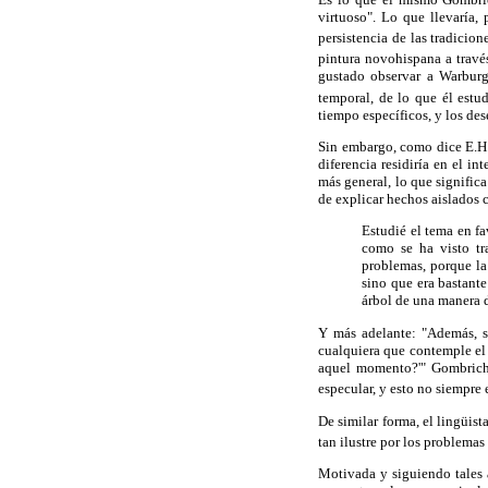
virtuoso". Lo que llevaría, 
persistencia de las tradicion
pintura novohispana a través
gustado observar a Warburg,
temporal, de lo que él estu
tiempo específicos, y los des
Sin embargo, como dice E.H. 
diferencia residiría en el in
más general, lo que significa
de explicar hechos aislados 
Estudié el tema en f
como se ha visto tr
problemas, porque la
sino que era bastant
árbol de una manera 
Y más adelante: "Además, se
cualquiera que contemple el
aquel momento?'" Gombrich 
especular, y esto no siempre e
De similar forma, el lingüis
tan ilustre por los problemas
Motivada y siguiendo tales 