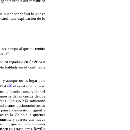
s geográficos o del romántico
e puede ser definir lo que es
nstruir una explicación de lo
a este campo al que me remito
pana".
ntura española en América
o
ola hablada en el continente
o, y aunque no es lugar para
12
864),
al igual que Ignacio
ros del bando conservador, el
ismos se daban cuenta de que
cemos. El siglo XIX solucionó
terminismos decimonónicos en
 para considerarlo original y
hos en la Colonia, a quienes
 aumenta y aparece una nueva
mación, que se debe entender
igen en estas tierras, Revilla