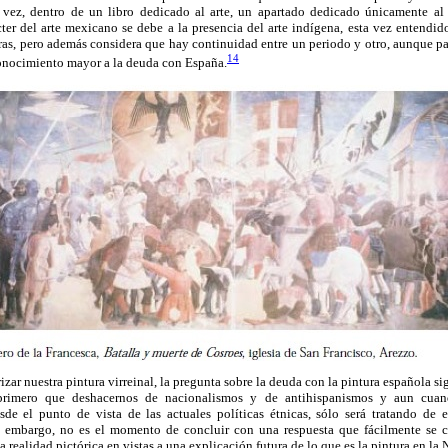
 vez, dentro de un libro dedicado al arte, un apartado dedicado únicamente al 
ter del arte mexicano se debe a la presencia del arte indígena, esta vez entendi
rras, pero además considera que hay continuidad entre un periodo y otro, aunque par
14
onocimiento mayor a la deuda con España.
izar nuestra pintura virreinal, la pregunta sobre la deuda con la pintura española s
primero que deshacernos de nacionalismos y de antihispanismos y aun cuan
esde el punto de vista de las actuales políticas étnicas, sólo será tratando 
n embargo, no es el momento de concluir con una respuesta que fácilmente se co
la realidad pictórica en vistas a una explicación futura de lo que es la pintura en l