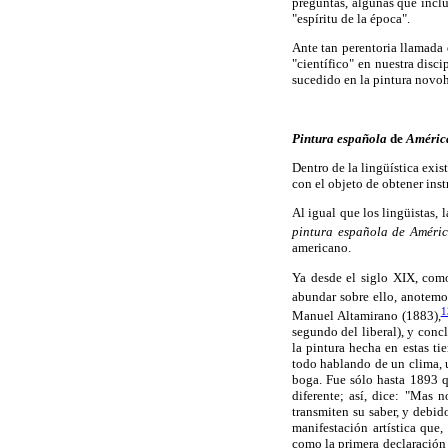
preguntas, algunas que inclu
"espíritu de la época".
Ante tan perentoria llamada 
"científico" en nuestra disc
sucedido en la pintura novo
Pintura española
de
Améric
Dentro de la lingüística exi
con el objeto de obtener ins
Al igual que los lingüistas,
pintura española de Améric
americano.
Ya desde el siglo XIX, como
abundar sobre ello, anotem
1
Manuel Altamirano (1883),
segundo del liberal), y con
la pintura hecha en estas ti
todo hablando de un clima, 
boga. Fue sólo hasta 1893 qu
diferente; así, dice: "Mas 
transmiten su saber, y debi
manifestación artística que
como la primera declaración d