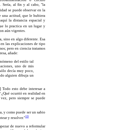
 Sería, al fin y al cabo, "la
idad se puede observar en la
 una actitud, que le hubiera
aquí la distancia espacial y
que lo practica en un lugar y
son aún vigentes.
, sino en algo diferente. Esa
en las explicaciones de tipo
amos; pero en ciencia tratamos
resa, añade:
nómeno del estilo tal
paciones, uno de mis
 sólo decía muy poco,
ndo alguien dibuja un
] Todo esto debe interesar a
 ¿Qué ocurrió en realidad en
 vez, pero siempre se puede
ca, y como puede ser un sabio
10
tear y resolver."
mpezar de nuevo a reformular