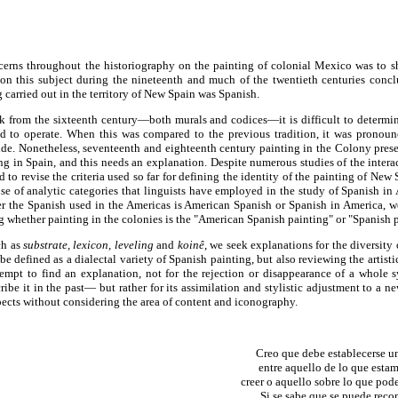
erns throughout the historiography on the painting of colonial Mexico was to she
 on this subject during the nineteenth and much of the twentieth centuries conclu
g carried out in the territory of New Spain was Spanish.
rk from the sixteenth century—both murals and codices—it is difficult to determi
ued to operate. When this was compared to the previous tradition, it was pronoun
side. Nonetheless, seventeenth and eighteenth century painting in the Colony presen
g in Spain, and this needs an explanation. Despite numerous studies of the inter
ed to revise the criteria used so far for defining the identity of the painting of New
use of analytic categories that linguists have employed in the study of Spanish in 
er the Spanish used in the Americas is American Spanish or Spanish in America, we
ng whether painting in the colonies is the "American Spanish painting" or "Spanish 
ch as
substrate, lexicon, leveling
and
koinê
, we seek explanations for the diversity 
 be defined as a dialectal variety of Spanish painting, but also reviewing the artisti
tempt to find an explanation, not for the rejection or disappearance of a whole 
ibe it in the past— but rather for its assimilation and stylistic adjustment to a ne
pects without considering the area of content and iconography.
Creo que debe establecerse u
entre aquello de lo que esta
creer o aquello sobre lo que pod
... Si se sabe que se puede recon