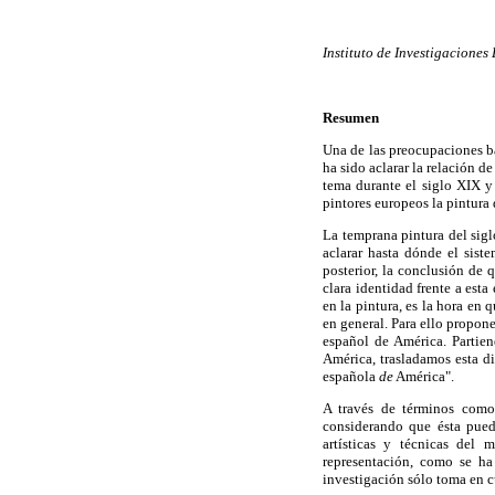
Instituto de Investigaciones
Resumen
Una de las preocupaciones bá
ha sido aclarar la relación d
tema durante el siglo XIX y
pintores europeos la pintura 
La temprana pintura del sigl
aclarar hasta dónde el sist
posterior, la conclusión de 
clara identidad frente a est
en la pintura, es la hora en 
en general. Para ello propone
español de América. Partien
América, trasladamos esta di
española
de
América".
A través de términos como
considerando que ésta pued
artísticas y técnicas del
representación, como se ha 
investigación sólo toma en c