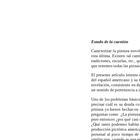
Estado de la cuestión
Caracterizar la pintura novo
esta última. Existen tal ca
tradiciones, escuelas, etc., 
que tenemos todas las pieza
El presente artículo intenta
del español americano y su
nivelación, consistente en d
un sentido de pertenencia a 
Uno de los problemas básicos
precisar cuál es su deuda co
pintura ya fueron hechas en e
preguntas como: ¿La pintura
pero entonces ¿por qué casi
¿Qué tanto podemos hablar s
producción pictórica americ
personal al poco tiempo de
similar que, cuando se nos p