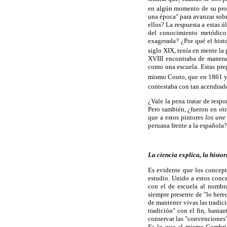
en algún momento de su pro
una época" para avanzar sobr
ellos? La respuesta a estas 
del conocimiento metódico 
exagerada? ¿Por qué el histo
siglo XIX, tenía en mente la 
XVIII encontraba de manera 
como una escuela. Estas pre
mismo Couto, que en 1861 ya 
contestaba con tan acendrado
¿Vale la pena tratar de resp
Pero también, ¿fueron en otr
que a estos pintores
los une
peruana frente a la española?
La ciencia explica, la histor
Es evidente que los concept
estudio. Unido a estos conc
con el de escuela al nombra
siempre presente de "lo here
de mantener vivas las tradic
tradición" con el fin, basta
conservar las "convenciones" 
Es lo que el mismo Gombric