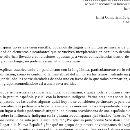
se puede reconstruir tambié
ha 
Ernst Gombrich,
Lo q
Char
hispana no es una tarea sencilla; podemos distinguir una pintura peninsular de u
ntidad de elementos discordantes que se vuelven inexplicables en conjunto debido 
que sólo han llevado a conclusiones opuestas y, a veces, contradictorias dentro de l
s y, sin embargo, no podemos armar el rompecabezas.
 explicar, estableciendo un paralelismo con la lingüística, particularmente en lo r
 formación, cómo se conformó la mentalidad del pintor en los reinos mediante u
ejar de lado las particularidades de cada uno en favor de lo que todos compartían
un grupo, acomodándose así a una nueva realidad.
 que se presenta al explicar la pintura novohispana, y quizá toda la pintura americ
n la pintura española y cuál con la herencia indígena. Varias preguntas sobre la p
l pasado, de las cuales, algunas quizá hoy no se consideren pertinentes y, para otr
 novohispana pertenece a la escuela española como una rama independiente o es par
 sin lugar a dudas podemos distinguir una pintura novohispana de una española o 
obre la influencia indígena en la pintura novohispana? ¿El término "mestizo" e
ana como lo ha sido para la arquitectura? ¿Por qué un pintor como Sebastián López
 llegar a la Nueva España? ¿Por qué un grupo de pintores novohispanos del sigl
regunta por la autoría de una pintura, podemos contestar: "quizá sea Cabrera o pu