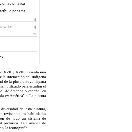
ción automática
artículo por email
s
cionados
nk
glo XVII y XVIII presenta una
e la interacción del indígena
idad de la pintura novohispana
han utilizado para estudiar el
añol
de
América o español
en
ñola
en
América" o "la pintura
 diversidad de esta pintura,
n revisando las habilidades
ción de todo un sistema de
ad pictórica. Este avance de
 y la iconografía.