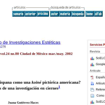
to de Investigaciones Estéticas
Servicios 
1276
Revista
ét vol.24 no.80 Ciudad de México mar./may. 2002
SciELO
Google
Articulo
Españo
hispana como una
koiné
pictórica americana?
Artícu
1
 de una investigación en ciernes
Referen
Como c
SciELO
Juana Gutiérrez Haces