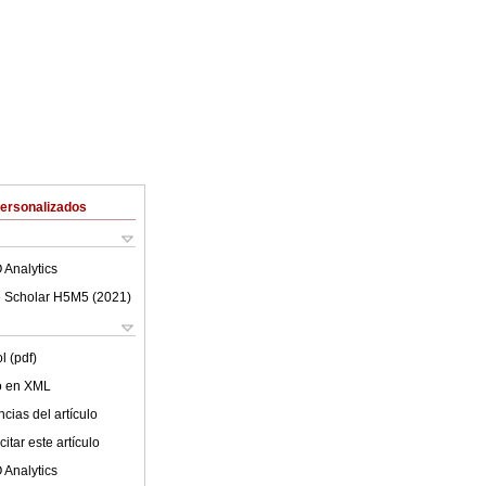
Personalizados
 Analytics
 Scholar H5M5 (
2021
)
l (pdf)
lo en XML
cias del artículo
itar este artículo
 Analytics