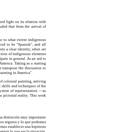
d light on its relation with
ded that from the arrival of
ne to what extent indigenous
ced to be "Spanish", and all
ts a clear identity, when set
action of indigenous elements
 Spain in general. As an aid to
America. Taking as a starting
 transpose the discussion to
painting in America".
of colonial painting, arriving
c skills and techniques of the
system of representation —as
w pictorial reality. This work
na distinción muy importante
mos seguros y lo que podemos
emos establecer una hipótesis
struir lo que era la situación,