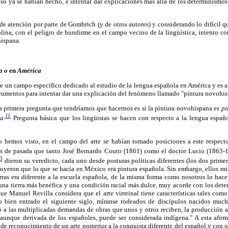
so ya se habían hecho, e intentar dar explicaciones más allá de los determinismo
de atención por parte de Gombrich (y de otros autores) y considerando lo difícil qu
iplina, con el peligro de hundirme en el campo vecino de la lingüística, intento co
hispana.
a o
en
América
ste un campo específico dedicado al estudio de la lengua española en América y es 
trumentos para intentar dar una explicación del fenómeno llamado "pintura novohis
 la primera pregunta que tendríamos que hacernos es si la pintura novohispana es
pi
11
a.
Pregunta básica que los lingüistas se hacen con respecto a la lengua españ
 hemos visto, en el campo del arte se habían tomado posiciones a este respect
os de pasada que tanto José Bernardo Couto (1861) como el doctor Lucio (1863-1
3
dieron su veredicto, cada uno desde posturas políticas diferentes (los dos prime
cluyeron que lo que se hacía en México era pintura española. Sin embargo, ellos m
erras era diferente a la escuela española, de la misma forma como nosotros lo ha
una tierra más benéfica y una condición racial más dulce, muy acorde con los de
e Manuel Revilla considera que el arte virreinal tiene características tales como
no bien entrado el siguiente siglo, míranse rodeados de discípulos nacidos muc
do a las multiplicadas demandas de obras que unos y otros reciben, la producción
, aunque derivada de los españoles, puede ser considerada indígena." A esta afir
e reconocimiento de un arte posterior a la conquista diferente del español y con or