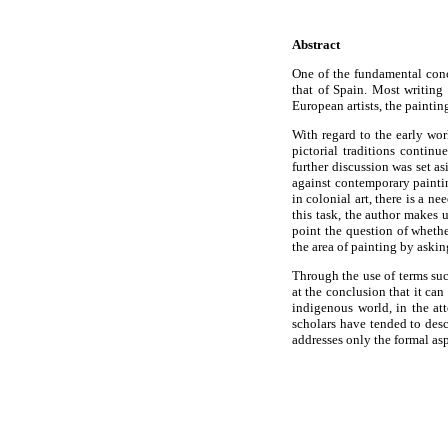
Abstract
One of the fundamental conc
that of Spain. Most writing
European artists, the paintin
With regard to the early wo
pictorial traditions contin
further discussion was set a
against contemporary paintin
in colonial art, there is a ne
this task, the author makes 
point the question of wheth
the area of painting by aski
Through the use of terms su
at the conclusion that it can
indigenous world, in the at
scholars have tended to descr
addresses only the formal as