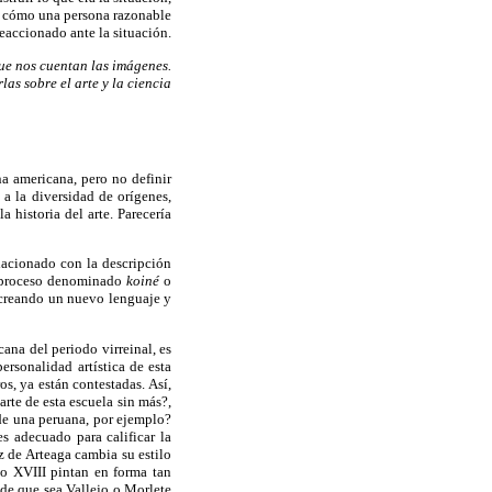
n cómo una persona razonable
reaccionado ante la situación.
ue nos cuentan las imágenes.
las sobre el arte y la ciencia
na americana, pero no definir
a la diversidad de orígenes,
a historia del arte. Parecería
elacionado con la descripción
n proceso denominado
koiné
o
, creando un nuevo lenguaje y
ana del periodo virreinal, es
ersonalidad artística de esta
os, ya están contestadas. Así,
te de esta escuela sin más?,
de una peruana, por ejemplo?
s adecuado para calificar la
 de Arteaga cambia su estilo
o XVIII pintan en forma tan
ede que sea Vallejo o Morlete