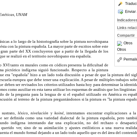
Traduc
Enviar 
 Estéticas, UNAM
Indicadore
Links rela
Compartir
sicas a lo largo de la historiografía sobre la pintura novohispana
Otros
e ésta con la pintura española. La mayor parte de escritos sobre este
Otros
 gran parte del XX concluyeron que a partir de la llegada de los
que se realizó en el territorio novohispano era española.
Permali
o XVI tanto en murales como en códices presenta la dificultad de
ema pictórico indígena siguió funcionado. Respecto a la pintura
que era "española" hizo a un lado toda discusión a pesar de que la pintura del si
a escuela europea que debe tener una explicación. A pesar de múltiples trabajos sobr
que deben ser revisados los criterios utilizados hasta hoy para determinar la ident
mos como auxiliar en esta tarea utilizar los esquemas de análisis que los lingüistas 
do de la pregunta para la lengua de si el español utilizado en América es esp
scusión al terreno de la pintura preguntándonos si la pintura es "la pintura espa
 sustrato,
léxico, nivelación
y
koiné
, intentamos encontrar explicaciones a la
e ser definida como una variedad dialectal de la pintura española, pero tambié
 mundo indígena intentando dar una explicación, no del rechazo o desapari
querido ver, sino de su asimilación y ajustes estilísticos a una nueva realid
uenta el mundo formal dejando a un lado todo aquello que es del área del contenido