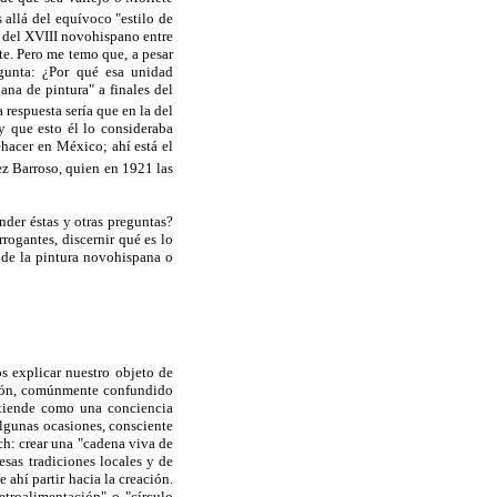
allá del equívoco "estilo de
s del XVIII novohispano entre
te. Pero me temo que, a pesar
egunta: ¿Por qué esa unidad
ana de pintura" a finales del
 respuesta sería que en la del
y que esto él lo consideraba
hacer en México; ahí está el
z Barroso, quien en 1921 las
nder éstas y otras preguntas?
rogantes, discernir qué es lo
 de la pintura novohispana o
s explicar nuestro objeto de
ición, comúnmente confundido
entiende como una conciencia
algunas ocasiones, consciente
ch: crear una "cadena viva de
esas tradiciones locales y de
 ahí partir hacia la creación.
troalimentación" o "círculo