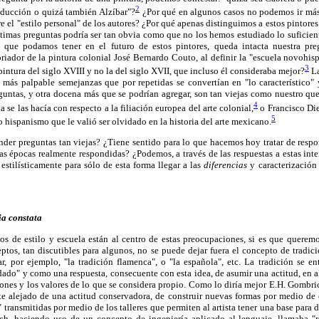
2
ducción o quizá también Alzíbar"?
¿Por qué en algunos casos no podemos ir más 
e el "estilo personal" de los autores? ¿Por qué apenas distinguimos a estos pintore
últimas preguntas podría ser tan obvia como que no los hemos estudiado lo suficien
que podamos tener en el futuro de estos pintores, queda intacta nuestra pr
riador de la pintura colonial José Bernardo Couto, al definir la "escuela novohisp
3
pintura del siglo XVIII y no la del siglo XVII, que incluso él consideraba mejor?
La
más palpable semejanzas que por repetidas se convertían en "lo característico" 
guntas, y otra docena más que se podrían agregar, son tan viejas como nuestro que
4
se las hacía con respecto a la filiación europea del arte colonial,
o Francisco Die
5
 hispanismo que le valió ser olvidado en la historia del arte mexicano.
onder preguntas tan viejas? ¿Tiene sentido para lo que hacemos hoy tratar de respo
as épocas realmente respondidas? ¿Podemos, a través de las respuestas a estas inter
estilísticamente para sólo de esta forma llegar a las
diferencias
y caracterización
ia constata
os de estilo y escuela están al centro de estas preocupaciones, si es que queremo
eptos, tan discutibles para algunos, no se puede dejar fuera el concepto de trad
r, por ejemplo, "la tradición flamenca", o "la española", etc. La tradición se 
dado" y como una respuesta, consecuente con esta idea, de asumir una actitud, en 
iones y los valores de lo que se considera propio. Como lo diría mejor E.H. Gombri
nte alejado de una actitud conservadora, de construir nuevas formas por medio de 
transmitidas por medio de los talleres que permiten al artista tener una base para de
h, haciendo uso de un concepto de ingeniería aplicado al lenguaje, llamaba "re