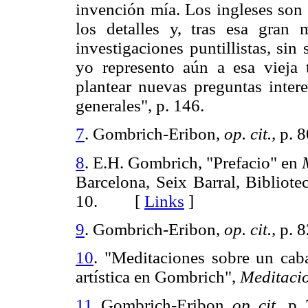
invención mía. Los ingleses son 
los detalles y, tras esa gran
investigaciones puntillistas, sin
yo represento aún a esa vieja
plantear nuevas preguntas inter
generales", p. 146.
7
. Gombrich-Eribon,
op. cit.,
p. 8
8
. E.H. Gombrich, "Prefacio" en
Barcelona, Seix Barral, Bibliote
10. [
Links
]
9
. Gombrich-Eribon,
op. cit.,
p. 8
10
. "Meditaciones sobre un caba
artística en Gombrich",
Meditacion
11
. Gombrich-Eribon,
op. cit.,
p. 