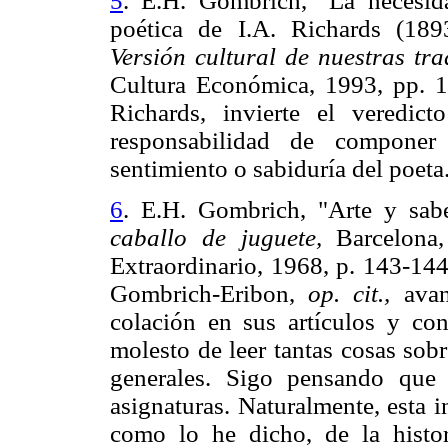
5
. E.H. Gombrich, "La necesida
poética de I.A. Richards (18
Versión cultural de nuestras tra
Cultura Económica, 1993, 
Richards, invierte el veredic
responsabilidad de componer 
sentimiento o sabiduría del poeta
6
. E.H. Gombrich, "Arte y sabe
caballo de juguete,
Barcelona,
Extraordinario, 1968, p. 14
Gombrich-Eribon,
op. cit.,
avan
colación en sus artículos y co
molesto de leer tantas cosas sob
generales. Sigo pensando que 
asignaturas. Naturalmente, esta i
como lo he dicho, de la histor