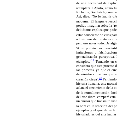
de una necesidad de explic
reemplaza a Apolo, como fue
Richards, Gombrich, como so
Así, dice: "No le habría of
moderna. El lenguaje reacci
podido imaginar sobre la "re
del idioma explica que pode
estar consciente de ellas pa
adquirimos de pronto este i
pero eso no es todo. De alg
Si no pudiéramos transferir
imitaciones o falsificaci
generalización perceptiva,
19
ejemplos."
Tomando en cuen
considera que este proceso d
las primeras, ya que el cír
darwinistas considera que lo
20
creación ciega".
Partiendo 
historia humana, este mecani
aclara el crecimiento de la c
de la retroalimentación. Inc
del arte dice: "comparé esta
un emisor que transmite sus 
la obra en la reacción del p
ejemplos y el que da es la
historiadores del arte habla