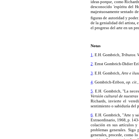
ideas porque, como Richards
desconocido 'espíritu del H
majestuosamente sentado de D
figuras de autoridad y poder.
de la genialidad del artista,
el progreso del arte en un p
Notas
1
. E.H. Gombrich,
Tributos. 
2
. Ernst Gombrich-Didier Er
3
. E.H. Gombrich,
Arte e ilus
4
. Gombrich-Eribon,
op. cit.,
5
. E.H. Gombrich, "La neces
Versión cultural de nuestras
Richards, invierte el vere
sentimiento o sabiduría del 
6
. E.H. Gombrich, "Arte y sa
Extraordinario, 1968, p. 
colación en sus artículos y
problemas generales. Sigo p
generales, procede, como lo 