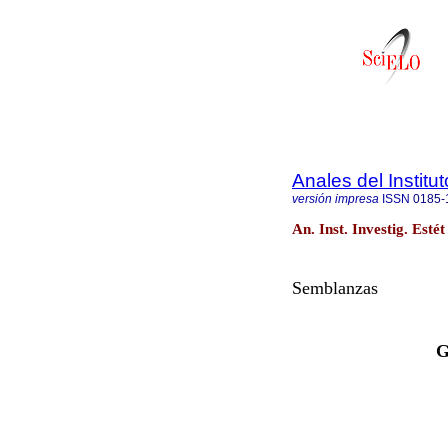
Anales del Institu
versión impresa
ISSN
0185-
An. Inst. Investig. Esté
Semblanzas
G