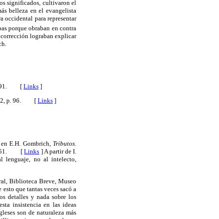
 significados, cultivaron el
ás belleza en el evangelista
a occidental para representar
mbas porque obraban en contra
y corrección lograban explicar
ch.
 1991. [
Links
]
992, p. 96. [
Links
]
", en E.H. Gombrich,
Tributos.
1-1951. [
Links
]
A partir de I.
 lenguaje, no al intelecto,
ral, Biblioteca Breve, Museo
 esto que tantas veces sacó a
os detalles y nada sobre los
sta insistencia en las ideas
ngleses son de naturaleza más