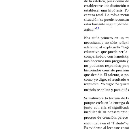
de la estética, pues como d
establecerse una distinción
establecer una hipótesis. 
certeza total. Lo más a menud
situación, se puede reconst
estar bastante seguro, donde
11
artista."
Nos sitúa primero en un mu
necesitamos no sólo reflexi
adelante, al explicar la "lóg
educativo que puede ser la 
comparándolo con Panofsky, 
nos hacemos una pregunta y 
no podemos responder, porq
historiador consiste precisa
que decidir. El talento, o p
como yo digo, el resultado e
respuesta. Yo digo: 'Si quier
método se aplica y para qué 
Si realmente la lectura de 
porque creía en la entrega de
junto con ella el significad
medular de su pensamiento l
proceso de creación, parece p
encontraba en el "Tributo" qu
Es evidente al leer este ensa