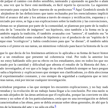
ede palpar el camino con dedos sensibles, tanteando y ajustando su gancho o alam
e, una vez que la llave está moldeada, es fácil repetir la ejecución. La siguient
3
 necesario para copiar la llave maestra de su predecesor."
Aquí Gombrich siendo fie
e alejándose de las definiciones que tanto rechazaba por los esencialismos implícit
bió el avance del arte y los artistas a través de ensayo y rectificación, esquema y 
iniciado por otros, se liga a sus explicaciones sobre la tradición y las convencione
blemas no se plantean por parte de la comunidad, se plantean por parte de la tradici
oria de la "creación de imágenes" sus hipótesis, sino también a la forma en la q
 también seguía la tradición, él también avanzaba con "tanteos", él también era "te
su individualidad como creador de hipótesis y no el producto de un "espíritu de l
rque eran "ecológicos" y había condiciones para que "se dieran"; él también sabí
poeta o el pintor en sus tareas, un misterioso vehículo para hacer la historia de la c
 que lo que decía de los fenómenos artísticos lo aplicaba a su forma de hacer histor
r a un estudioso que presente tal coherencia vital. Por todo la anterior lo
o estoy hablando sólo por su efecto en los estudiantes, sino en todos los que no
onado por la cantidad y dificultad que afronta el estudio de la Historia del Arte, 
do investigador, al ver que a lo largo de su obra Gombrich siempre se hace pregun
 salta a hipótesis y explicaciones que siempre son clarificadoras, yo diría aleccion
del experimentador constante, y eso siempre da seguridad a cualquiera que se inicia
tas tareas, está por iniciar cualquier investigación.
ciéndose preguntas a las que siempre les encuentro explicaciones, y no hay nad
ntrañas y la evolución de un trabajo hasta llegar a la conclusión. Por esta razón s
mas más alejados de las áreas artísticas que él explicaba, porque las convierte en i
rreno y no sobre el de los particularismos, creía que en una investigación se debería
 caracterizaban a las obras, pero se debía avanzar sobre ideas generales, de ahí que
6
ro de la historia del arte y no sólo en ella.