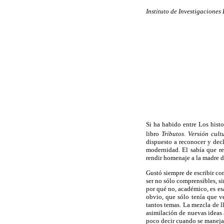
Instituto de Investigaciones
Si ha habido entre Los hist
libro
Tributos. Versión cult
dispuesto a reconocer y dec
modernidad. El sabía que re
rendir homenaje a la madre de
Gustó siempre de escribir con
ser no sólo comprensibles, si
por qué no, académico, es esa
obvio, que sólo tenía que ve
tantos temas. La mezcla de l
asimilación de nuevas ideas a
poco decir cuando se maneja