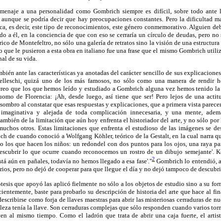
omenaje a una personalidad como Gombrich siempre es difícil, sobre todo ante 
 aunque se podría decir que hay preocupaciones constantes. Pero la dificultad ma
ca, es decir, este tipo de reconocimientos, este género conmemorativo. Alguien de
 a él, en la conciencia de que con eso se cerraría un círculo de deudas, pero no s
ico de Montefeltro, no sólo una galería de retratos sino la visión de una estructura
lo que le pusieron a esta obra en italiano fue una frase que el mismo Gombrich util
nal de su vida.
ambién ante las características ya anotadas del carácter sencillo de sus explicacion
elleschi, quizá uno de los más famosos, no sólo como una manera de rendir 
reo que los que hemos leído y estudiado a Gombrich alguna vez hemos tenido la 
uomo de Florencia: ¡Ah, desde luego, así tiene que ser! Pero lejos de una acti
asombro al constatar que esas respuestas y explicaciones, que a primera vista parec
, imaginativa y alejada de toda complicación innecesaria, y una mente, ademá
también de la limitación que aún hoy enfrenta el historiador del arte, y no sólo po
uchos otros. Estas limitaciones que enfrenta el estudioso de las imágenes se de
 de cuando conoció a Wolfgang Köhler, teórico de la Gestalt, en la cual narra qu
o los que hacen los niños: un redondel con dos puntos para los ojos, una raya par
escubrir lo que ocurre cuando reconocemos un rostro de un dibujo semejante'. 
2
tá aún en pañales, todavía no hemos llegado a esa fase'."
Gombrich lo entendió, a
ios, pero no dejó de cooperar para que llegue el día y no dejó tampoco de descubrir
esis que apoyó las aplicó fielmente no sólo a los objetos de estudio sino a su form
ientemente, baste para probarlo su descripción de historia del arte que hace al fin
e describirse como forja de llaves maestras para abrir las misteriosas cerraduras de nu
leza tenía la llave. Son cerraduras complejas que sólo responden cuando varios torn
en al mismo tiempo. Como el ladrón que trata de abrir una caja fuerte, el artist