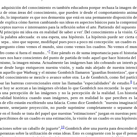
 la adquisición del conocimiento es también educadora porque rechaza la imagen del
z de otras áreas del conocimiento, que pueden ir desde el comportamiento animal, 
 todo, lo importante es que nos demuestra que está en una permanente disposición 
onde explica cómo fueron cambiando sus ideas en aspectos básicos para la comprens
nceptos nuevos e interesantes para la reflexión sobre el arte. Partiendo del supuest
 principio mi idea era en realidad 'de saber a ver'. Del conocimiento a la visión. 
la palabra adecuada: es una espera, una hipótesis. La hipótesis puede ser cierta 
e sepa... sino que supone, modifiqué pues poco a poco mi concepción: un cuadro e
e pregunto cómo vemos el mundo, sino como vemos los cuadros. No vemos el mu
7
ro como si fuera el mundo..."
Este párrafo es de suma importancia para el historiad
pues nos hace conscientes del punto de partida de todo aquel que hace historia del 
 mismo, la imagen misma. Actualmente las imágenes han ido cobrando un interés pa
e desde luego enriquecen nuestra visión, y nada más alejado de nuestra intenc
n aquello que Warburg y el mismo Gombrich llamaron "guardias fronterizos", que 
el conocimiento se mezcle o avance sobre otra. La de Gombrich, como fiel partíci
8
ar las barreras convencionales entre las llamadas "especialidades" de estudio.
Le
ue hoy se acercan a las imágenes olvidan lo que Gombrich nos recuerda: lo que v
a una percepción de las imágenes y no la percepción de la realidad. Los histori
ealidad histórica cuando usan imágenes, pero en realidad lo que perciben es la
s de ello estarán escribiendo una falacia. Como dice Gombrich: "nuestra imaginació
lmente, semejante proyección, no puede suprimirse completamente o separarse de
en el fondo se trata del papel que nuestras "estimaciones" juegan en nuestras perc
 percibimos de un cuadro es una estimación, la visión de un cuadro es una hipótesis
10
ciones sobre un caballo de juguete",
Gombrich abre una puerta para descender de 
speranzas sobre la utilización de estas ideas. Esto es congruente con lo que él pens