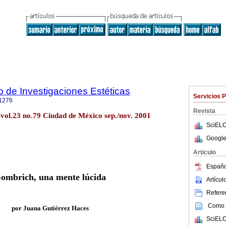
to de Investigaciones Estéticas
Servicios 
1276
Revista
t vol.23 no.79 Ciudad de México sep./nov. 2001
SciELO
Google
Articulo
Españo
ombrich, una mente lúcida
Artícu
Referen
Como c
por Juana Gutiérrez Haces
SciELO