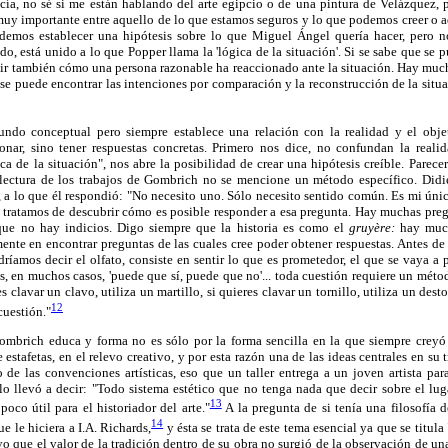
ecía, no sé si me están hablando del arte egipcio o de una pintura de Velázquez, 
 muy importante entre aquello de lo que estamos seguros y lo que podemos creer o 
Podemos establecer una hipótesis sobre lo que Miguel Ángel quería hacer, pero 
o, está unido a lo que Popper llama la 'lógica de la situación'. Si se sabe que se p
ruir también cómo una persona razonable ha reaccionado ante la situación. Hay mu
 se puede encontrar las intenciones por comparación y la reconstrucción de la situa
ndo conceptual pero siempre establece una relación con la realidad y el obje
onar, sino tener respuestas concretas. Primero nos dice, no confundan la reali
ica de la situación", nos abre la posibilidad de crear una hipótesis creíble. Parece
lectura de los trabajos de Gombrich no se mencione un método específico. Didi
a lo que él respondió: "No necesito uno. Sólo necesito sentido común. Es mi únic
tratamos de descubrir cómo es posible responder a esa pregunta. Hay muchas pregun
ue no hay indicios. Digo siempre que la historia es como el
gruyère:
hay much
mente en encontrar preguntas de las cuales cree poder obtener respuestas. Antes de
odríamos decir el olfato, consiste en sentir lo que es prometedor, el que se vaya a 
s, en muchos casos, 'puede que sí, puede que no'... toda cuestión requiere un métod
es clavar un clavo, utiliza un martillo, si quieres clavar un tornillo, utiliza un dest
12
cuestión."
Gombrich educa y forma no es sólo por la forma sencilla en la que siempre creyó a
 estafetas, en el relevo creativo, y por esta razón una de las ideas centrales en su 
o de las convenciones artísticas, eso que un taller entrega a un joven artista par
o llevó a decir: "Todo sistema estético que no tenga nada que decir sobre el lug
13
oco útil para el historiador del arte."
A la pregunta de si tenía una filosofía d
14
e le hiciera a I.A. Richards,
y ésta se trata de este tema esencial ya que se titul
yo que el valor de la tradición dentro de su obra no surgió de la observación de un