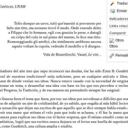
Traduc
 Estéticas, UNAM
Enviar 
Indicadore
Tolto dunque un uovo, tutti que'maestri si provarono per
Links rela
farlo star ritto, ma nessuno trovó il modo. Onde essendo detto
a Filippo che lo fermasse, egli con grazzia lo prese, e datogli
Compartir
un colpo del culo in sul piano del marmo, lo fece star ritto.
Otros
Romoreggiando gli artefici, che similmente arebbono ancora
saputo voltare la cupola, vedendo il modello o il disegno.
Otros
Vida de Brunelleschi. Vasari,
Le vite...
Permali
oriadores del arte uno que supo reconocer sus deudas, ése ha sido Ernst H. Gombr
1
ural de nuestras tradiciones
sería suficiente, pero en cualquier artículo o libr
larar de dónde venían sus ideas. Nunca estuvo casado con la necesidad de origin
tomar un tema, o desarrollar una idea con base en los que nos preceden o inclus
l Progreso, la Tradición, y de esa manera sin pretenderlo siempre fue original.
 llaneza fuera el tema que fuera, por eso sus ideas por novedosas o difíciles que se
no de adquirir un aire de cotidianidad, de ya sabido, que engaña al más hábil lector. 
 sensación que dejan sus escritos de que aquello que se dice siempre había estado al
nir una mano que retirara el velo para que todo se aclarara, y él fue la mano que
laneza para explicar sus ideas con el factor sorpresa, que él mismo estudió como 
rtísticas, logró que sus escritos nunca dejasen en el lector una huella de superiori
, como Gombrich, una cultura amplia y erudita.