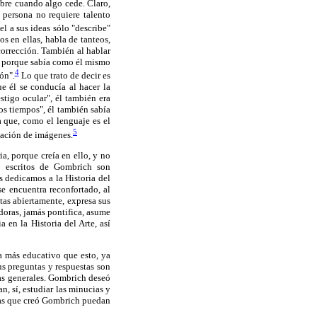
bre cuando algo cede. Claro,
e persona no requiere talento
l a sus ideas sólo "describe"
os en ellas, habla de tanteos,
corrección. También al hablar
s, porque sabía como él mismo
4
ón".
Lo que trato de decir es
ue él se conducía al hacer la
stigo ocular", él también era
os tiempos", él también sabía
a que, como el lenguaje es el
5
reación de imágenes.
ia, porque creía en ello, y no
s escritos de Gombrich son
s dedicamos a la Historia del
se encuentra reconfortado, al
tas abiertamente, expresa sus
adoras, jamás pontifica, asume
 en la Historia del Arte, así
a más educativo que esto, ya
us preguntas y respuestas son
deas generales. Gombrich deseó
n, sí, estudiar las minucias y
 las que creó Gombrich puedan