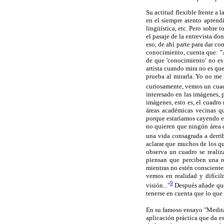
Su actitud flexible frente a
en el siempre atento aprendi
lingüística, etc. Pero sobre
el pasaje de la entrevista d
eso, de ahí parte para dar co
conocimiento, cuenta que: "Al
de que 'conocimiento' no es 
artista cuando mira no es qu
prueba al mirarla. Yo no m
curiosamente, vemos un cuad
interesado en las imágenes, 
imágenes, esto es, el cuadro
áreas académicas vecinas qu
porque estaríamos cayendo e
no quieren que ningún área d
una vida consagrada a derrib
aclarar que muchos de los q
observa un cuadro se realiz
piensan que perciben una r
mientras no estén consciente
vemos en realidad y difíci
9
visión..."
Después añade que 
tenerse en cuenta que lo que
En su famoso ensayo "Medita
aplicación práctica que da e