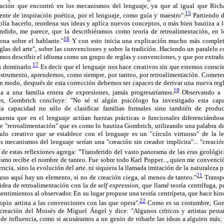
ación que encontró en los mecanismos del lenguaje, ya que al igual que Richa
15
nte de inspiración poética, por el lenguaje, como guía y maestro".
Partiendo d
lía hacerlo, reordena sus ideas y aplica nuevos conceptos, o más bien bautiza a 
endido, me parece, que la describiéramos como teoría de retroalimentación, en l
16
ona sobre el hablante."
Y con esto inicia una explicación mucho más complet
glas del arte", sobre las convenciones y sobre la tradición. Haciendo un paralelo
mos describir el idioma como un grupo de reglas y convenciones, y que por extraño
17
ra dominarlo.
Es decir que el lenguaje nos hace creativos sin que estemos consci
nstrumento, aprendemos, como siempre, por tanteo, por retroalimentación. Cometem
ún modo, después de esta corrección debemos ser capaces de derivar una nueva reg
18
la a una familia entera de expresiones, jamás progresaríamos.
Observando a l
ones, Gombrich concluye: "No sé si algún psicólogo ha investigado esta cap
 la capacidad no sólo de clasificar familias formales sino también de prod
ta que en el lenguaje actúan fuerzas prácticas o funcionales diferenciándose 
e "retroalimentación" que es como lo bautiza Gombrich, utilizando una palabra de 
culo creativo que se establece con el lenguaje es un "círculo virtuoso" de la le
s mecanismos del lenguaje serían una "creación sin creador implícita"... "creación 
de estas reflexiones agrega: "Transferido del vasto panorama de las eras geológic
smo recibe el nombre de tanteo. Fue sobre todo Karl Popper..., quien me convenci
iencia, sino la evolución del arte. ni siquiera la llamada imitación de la naturaleza p
21
luso aquí hay un elemento, si no de creación ciega, al menos de tanteo."
Transpo
 idea de retroalimentación con la de
self expression,
que llamé teoría centrífuga, pu
sentimientos al observador. En su lugar propuse una teoría centrípeta, que hace hinc
22
ropio artista a las convenciones con las que opera".
Como es su costumbre, Gombr
 creación del Moisés de Miguel Ángel y dice: "Algunos críticos y artistas pest
r de influencia, como si acusáramos a un genio de robarle las ideas a alguien más