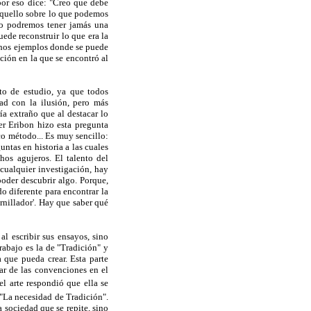
por eso dice: "Creo que debe
aquello sobre lo que podemos
no podremos tener jamás una
uede reconstruir lo que era la
chos ejemplos donde se puede
ción en la que se encontró al
to de estudio, ya que todos
dad con la ilusión, pero más
ría extraño que al destacar lo
er Eribon hizo esta pregunta
o método... Es muy sencillo:
tas en historia a las cuales
os agujeros. El talento del
 cualquier investigación, hay
poder descubrir algo. Porque,
o diferente para encontrar la
ornillador'. Hay que saber qué
l escribir sus ensayos, sino
trabajo es la de "Tradición" y
a que pueda crear. Esta parte
ar de las convenciones en el
el arte respondió que ella se
a "La necesidad de Tradición".
a sociedad que se repite, sino