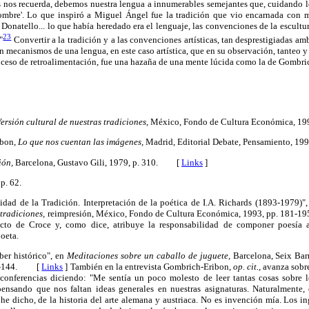
 nos recuerda, debemos nuestra lengua a innumerables semejantes que, cuidando los
ombre'. Lo que inspiró a Miguel Ángel fue la tradición que vio encarnada con m
onatello... lo que había heredado era el lenguaje, las convenciones de la escultur
23
"
Convertir a la tradición y a las convenciones artísticas, tan desprestigiadas a
 en mecanismos de una lengua, en este caso artística, que en su observación, tanteo 
roceso de retroalimentación, fue una hazaña de una mente lúcida como la de Gombri
Versión cultural de nuestras tradiciones,
México, Fondo de Cultura Económica,
ibon,
Lo que nos cuentan las imágenes,
Madrid, Editorial Debate, Pensamiento, 1
ión,
Barcelona, Gustavo Gili, 1979, p. 310. [
Links
]
p. 62.
idad de la Tradición. Interpretación de la poética de I.A. Richards (1893-1979)
 tradiciones,
reimpresión, México, Fondo de Cultura Económica, 1993, pp. 18
dicto de Croce y, como dice, atribuye la responsabilidad de componer poesía al
poeta.
ber histórico", en
Meditaciones sobre un caballo de juguete,
Barcelona, Seix Bar
143-144. [
Links
]
También en la entrevista Gombrich-Eribon,
op. cit.,
avanza sobre
 conferencias diciendo: "Me sentía un poco molesto de leer tantas cosas sobre l
ensando que nos faltan ideas generales en nuestras asignaturas. Naturalmente, e
he dicho, de la historia del arte alemana y austriaca. No es invención mía. Los i