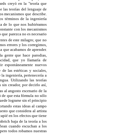
rds creyó en la "teoría que
e las teorías del lenguaje de
los mecanismos que describe.
os términos de la ingeniería
a de lo que nos hubiéramos
 constante con los mecanismos
 que parezca no es necesario
entes de este milagro; que no
os errores y los corregimos,
la que acabamos de aprender.
a gente que hace parodias,
acidad, que yo llamaría de
ucir espontáneamente nuevos
de las estéticas y sociales,
la ingeniería, pertenecería a
ngua. Utilizando las teorías
sin creador, por decirlo así,
as al angosto escenario de la
ó de que esta fórmula no sólo
uede lograrse sin el principio
rtando estas ideas al campo
esto que considera al artista
apié en los efectos que tiene
ich baja de la teoría a los
añean cuando escuchan a los
; pero todos robamos nuestras