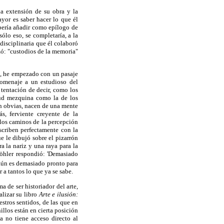
la extensión de su obra y la
yor es saber hacer lo que él
bería añadir como epílogo de
ólo eso, se completaría, a la
 disciplinaria que él colaboró
izó: "custodios de la memoria"
es, he empezado con un pasaje
homenaje a un estudioso del
tentación de decir, como los
tud mezquina como la de los
en obvias, nacen de una mente
s, ferviente creyente de la
r los caminos de la percepción
scriben perfectamente con la
e le dibujó sobre el pizarrón
a la nariz y una raya para la
Köhler respondió:
'Demasiado
ún es demasiado pronto para
 a tantos lo que ya se sabe.
a de ser historiador del arte,
alizar su libro
Arte e ilusión:
estros sentidos, de las que en
illos están en cierta posición
a no tiene acceso directo al