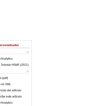
Personalizados
 Analytics
 Scholar H5M5 (
2021
)
l (pdf)
lo en XML
cias del artículo
itar este artículo
 Analytics