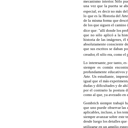
mecanismo interior. Sólo pu
una vez que la puerta se abr
especial; es decir no más del
lo que es la Historia del Art
de la misma forma que descri
de los que siguen el camino 
dice que: "allí donde los pro
que no sólo aplicó a la hist
historia de las imágenes, él
absolutamente consciente de 
que sus escritos se daban po
creador, él sólo era, como el 
Lo interesante, por tanto, es
siempre es común encontra
profundamente educativos y n
Arte. Un estudiante, impresi
igual que el más experimenta
dudas y dificultades y de ahí
por el contrario la postura 
como al que, ya avezado en es
Gombrich siempre trabajó ha
que uno puede observar las e
aplicables, incluso, a los te
siempre avanzar sobre este te
desde luego los detalles que
utilizarse en un amplio espect