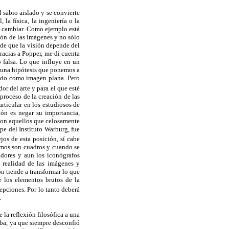
 sabio aislado y se convierte
la física, la ingeniería o la
de cambiar. Como ejemplo está
ión de las imágenes y no sólo
o de que la visión depende del
Gracias a Popper, me di cuenta
o falsa. Lo que influye en un
s una hipótesis que ponemos a
ndo como imagen plana. Pero
or del arte y para el que esté
proceso de la creación de las
rticular en los estudiosos de
ión es negar su importancia,
son aquellos que celosamente
pe del Instituto Warburg, fue
jos de esta posición, sí cabe
emos son cuadros y cuando se
adores y aun los iconógrafos
 realidad de las imágenes y
n tiende a transformar lo que
 los elementos brutos de la
epciones. Por lo tanto deberá
.
la reflexión filosófica a una
aba, ya que siempre desconfió