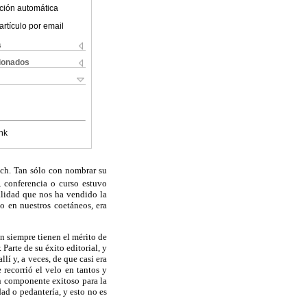
ción automática
artículo por email
s
cionados
nk
ich. Tan sólo con nombrar su
o, conferencia o curso estuvo
alidad que nos ha vendido la
o en nuestros coetáneos, era
an siempre tienen el mérito de
Parte de su éxito editorial, y
lí y, a veces, de que casi era
 recorrió el velo en tantos y
un componente exitoso para la
dad o pedantería, y esto no es