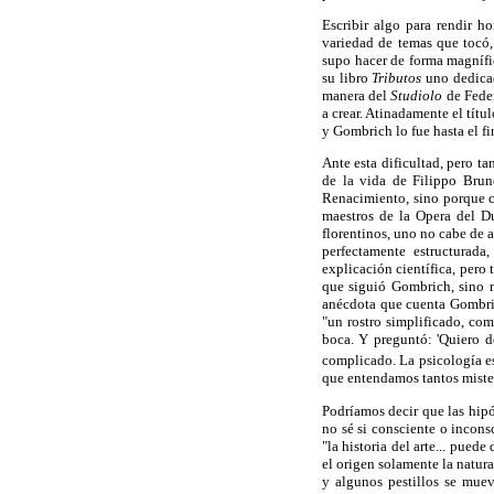
Escribir algo para rendir h
variedad de temas que tocó,
supo hacer de forma magnífi
su libro
Tributos
uno dedicado
manera del
Studiolo
de Feder
a crear. Atinadamente el títu
y Gombrich lo fue hasta el fi
Ante esta dificultad, pero t
de la vida de Filippo Brun
Renacimiento, sino porque c
maestros de la Opera del D
florentinos, uno no cabe de 
perfectamente estructurada
explicación científica, pero 
que siguió Gombrich, sino m
anécdota que cuenta Gombrich
"un rostro simplificado, com
boca. Y preguntó: 'Quiero d
complicado. La psicología es
que entendamos tantos mister
Podríamos decir que las hipót
no sé si consciente o inconsc
"la historia del arte... pued
el origen solamente la natura
y algunos pestillos se muev