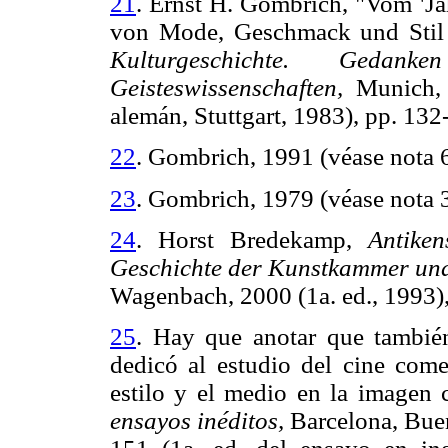
21
. Ernst H. Gombrich, "Vom 'Ja
von Mode, Geschmack und Stil 
Kulturgeschichte. Ged
Geisteswissenschaften,
Munich, 
alemán, Stuttgart, 1983), pp.
22
. Gombrich, 1991 (véase nota 6
23
. Gombrich, 1979 (véase nota 3
24
. Horst Bredekamp,
Antike
Geschichte der Kunstkammer und 
Wagenbach, 2000 (1a. ed., 199
25
. Hay que anotar que tambié
dedicó al estudio del cine come
estilo y el medio en la imagen 
ensayos inéditos,
Barcelona, Buen