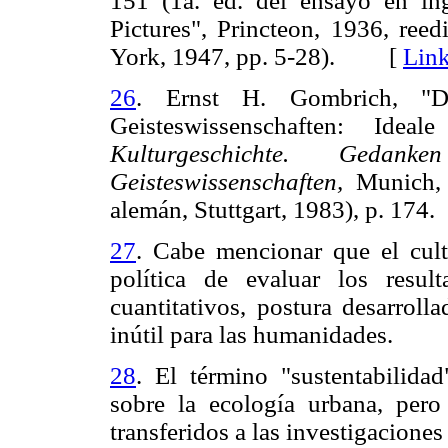
151 (1a. ed. del ensayo en i
Pictures", Princteon, 1936, ree
York, 1947, pp. 5-28). [
Lin
26
. Ernst H. Gombrich, "
Geisteswissenschaften: Id
Kulturgeschichte. Ged
Geisteswissenschaften,
Munich, 
alemán, Stuttgart, 1983), p. 1
27
. Cabe mencionar que el cult
política de evaluar los resul
cuantitativos, postura desarroll
inútil para las humanidades.
28
. El término "sustentabilida
sobre la ecología urbana, pero
transferidos a las investigaciones 