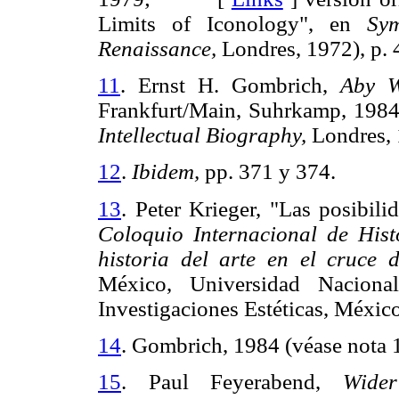
Limits of Iconology", en
Sy
Renaissance,
Londres, 1972), 
11
. Ernst H. Gombrich,
Aby W
Frankfurt/Main, Suhrkamp, 1984 
Intellectual Biography,
Londres,
12
.
Ibidem,
pp. 371 y 374.
13
. Peter Krieger, "Las posibil
Coloquio Internacional de Histor
historia del arte en el cruce d
México, Universidad Naciona
Investigaciones Estéticas, Méx
14
. Gombrich, 1984 (véase nota 1
15
. Paul Feyerabend,
Wide