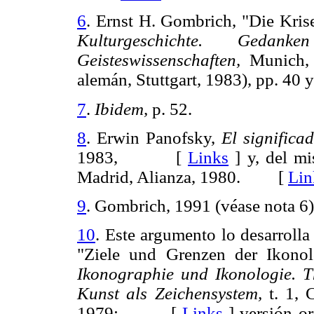
6
. Ernst H. Gombrich, "Die Kris
Kulturgeschichte. Ged
Geisteswissenschaften,
Munich, 
alemán, Stuttgart, 1983), pp. 
7
.
Ibidem,
p. 52.
8
. Erwin Panofsky,
El significad
1983, [
Links
]
y, del mi
Madrid, Alianza, 1980. [
Lin
9
. Gombrich, 1991 (véase nota 6)
10
. Este argumento lo desarrolla
"Ziele und Grenzen der Ikonol
Ikonographie und Ikonologie.
T
Kunst als Zeichensystem,
t. 1, 
1979; [
Links
]
versión or