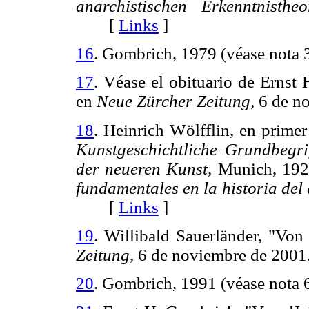
anarchistischen Erkenntnistheor
[
Links
]
16
. Gombrich, 1979 (véase nota 3
17
. Véase el obituario de Ernst
en
Neue Zürcher Zeitung,
6 de no
18
. Heinrich Wölfflin, en primer
Kunstgeschichtliche Grundbegri
der neueren Kunst,
Munich, 1921
fundamentales en la historia del 
[
Links
]
19
. Willibald Sauerländer, "Von
Zeitung,
6 de noviembre de 2
20
. Gombrich, 1991 (véase nota 6