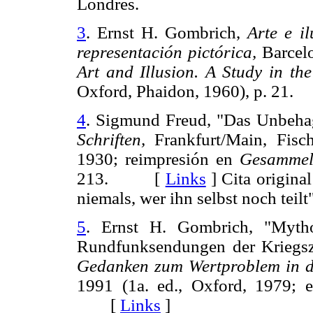
Londres.
3
. Ernst H. Gombrich,
Arte e i
representación pictórica,
Barcelo
Art and Illusion. A Study in the
Oxford, Phaidon, 1960), p. 2
4
. Sigmund Freud, "Das Unbehag
Schriften,
Frankfurt/Main, Fisch
1930; reimpresión en
Gesammel
213. [
Links
]
Cita origina
niemals, wer ihn selbst noch teilt"
5
. Ernst H. Gombrich, "Myth
Rundfunksendungen der Kriegsz
Gedanken zum Wertproblem in de
1991 (1a. ed., Oxford, 1979; e
[
Links
]