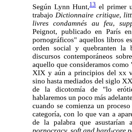
13
Según Lynn Hunt,
el primer u
trabajo
Dictionnaire critique, li
livres condamnés au feu, sup
Peignot, publicado en París e
pornográficos" aquellos libros e
orden social y quebranten la 
discursos contemporáneos sobre
aquello que consideramos como "o
XIX y aún a principios del xx v
sino hasta mediados del siglo XX,
de la dicotomía de "lo erót
hablaremos un poco más adelante)
cuando se comienza un proceso d
categoría, con lo que van a apa
de la palabra que asustarían 
pornocracy, soft and hard-core p