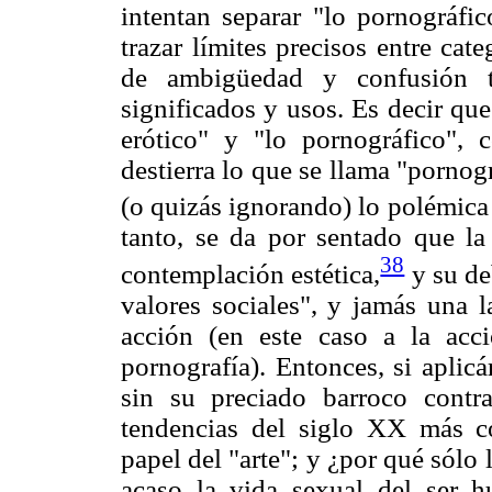
intentan separar "lo pornográfic
trazar límites precisos entre ca
de ambigüedad y confusión t
significados y usos. Es decir que
erótico" y "lo pornográfico",
destierra lo que se llama "pornog
(o quizás ignorando) lo polémica 
tanto, se da por sentado que la 
38
contemplación estética,
y su deb
valores sociales", y jamás una l
acción (en este caso a la acci
pornografía). Entonces, si aplicá
sin su preciado barroco contra
tendencias del siglo XX más c
papel del "arte"; y ¿por qué sólo 
acaso la vida sexual del ser h