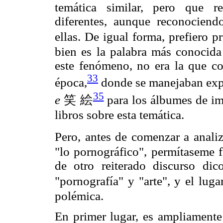
temática similar, pero que r
diferentes, aunque reconociend
ellas. De igual forma, prefiero p
bien es la palabra más conocid
este fenómeno, no era la que 
33
época,
donde se manejaban ex
35
e
笑 絵
para los álbumes de i
libros sobre esta temática.
Pero, antes de comenzar a analiz
"lo pornográfico", permítaseme 
de otro reiterado discurso dic
"pornografía" y "arte", y el lug
polémica.
En primer lugar, es ampliamente