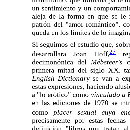
un sentimiento y un comportamie
aleja de la forma en que se le
patrón del "amor romántico", co
queda en los límites de lo imagin
Si seguimos el estudio que, sobr
27
desarrollara Joan Hoff,
rep
decimonónica del
Mébsteer's
co
primera mitad del siglo XX, t
English Dictionary
se van a exp
estas expresiones, haciendo alu
a "lo erótico" como
vinculado a 
en las ediciones de 1970 se intr
como
placer sexual cuya ene
precisamente por estas fecha
definición "libros que tratan 