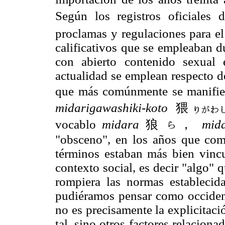
Según los registros oficia
proclamas y regulaciones para el
calificativos que se empleaban d
con abierto contenido sexual 
actualidad se emplean respecto d
que más comúnmente se manifi
midarigawashiki-koto
猥
vocablo
midara
狼
，
mida
"obsceno", en los años que com
términos estaban más bien vincu
contexto social, es decir "algo" q
rompiera las normas establecid
pudiéramos pensar como occidenta
no es precisamente la explicitaci
tal, sino otros factores relacio