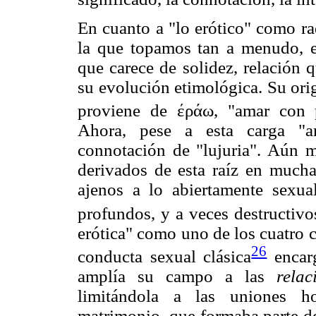
En cuanto a "lo erótico" como ra
la que topamos tan a menudo, e
que carece de solidez, relación 
su evolución etimológica. Su ori
proviene de έράω, "amar con 
Ahora, pese a esta carga "a
connotación de "lujuria". Aún 
derivados de esta raíz en mucha
ajenos a lo abiertamente sexua
profundos, y a veces destructivo
erótica" como uno de los cuatro 
26
conducta sexual clásica
encarg
amplía su campo a las
rela
limitándola a las uniones ho
matrimonio, que formaba parte de