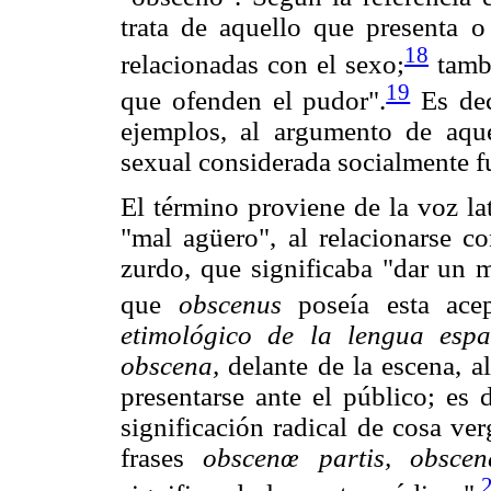
trata de aquello que presenta o
18
relacionadas con el sexo;
tamb
19
que ofenden el pudor".
Es dec
ejemplos, al argumento de aqu
sexual considerada socialmente f
El término proviene de la voz la
"mal agüero", al relacionarse c
zurdo, que significaba "dar un m
que
obscenus
poseía esta acep
etimológico de la lengua espa
obscena,
delante de la escena, 
presentarse ante el público; es 
significación radical de cosa ve
frases
obscenœ partis, obscen