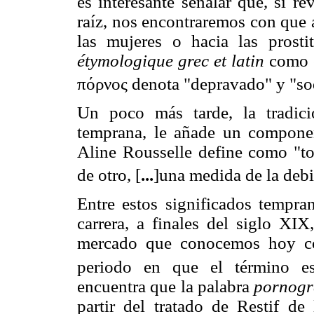
es interesante señalar que, si r
raíz, nos encontraremos con que a
las mujeres o hacia las prost
étymologique grec et latin
como 
πόρνος denota "depravado" y "so
Un poco más tarde, la tradició
temprana, le añade un componen
Aline Rousselle define como "to
de otro, [
...
]una medida de la debi
Entre estos significados tempra
carrera, a finales del siglo XI
mercado que conocemos hoy com
periodo en que el término e
encuentra que la palabra
pornog
partir del tratado de Restif d