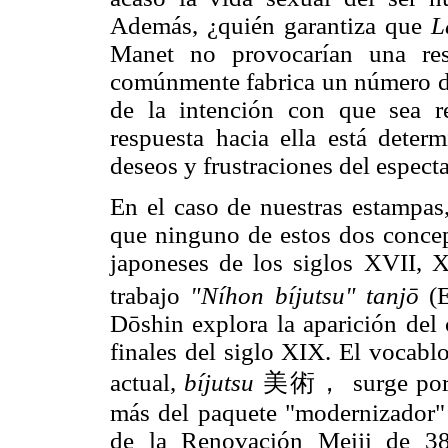
Además, ¿quién garantiza que
L
Manet no provocarían una res
comúnmente fabrica un número 
de la intención con que sea rea
respuesta hacia ella está determ
deseos y frustraciones del espec
En el caso de nuestras estampas,
que ninguno de estos dos concep
japoneses de los siglos XVII, 
trabajo
"Níhon bíjutsu" tanjō
(E
Dōshin explora la aparición del 
finales del siglo XIX. El vocab
actual,
bíjutsu
美術， surge por p
más del paquete "modernizador" 
de la Renovación Meiji de 38