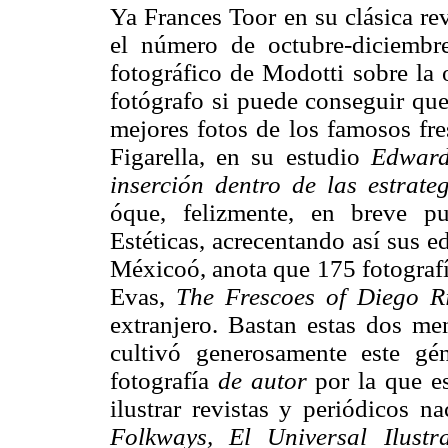
Ya Frances Toor en su clásica re
el número de octubre-diciembr
fotográfico de Modotti sobre la 
fotógrafo si puede conseguir que
mejores fotos de los famosos fr
Figarella, en su estudio
Edward
inserción dentro de las estrateg
óque, felizmente, en breve pub
Estéticas, acrecentando así sus e
Méxicoó, anota que 175 fotografía
Evas,
The Frescoes of Diego Ri
extranjero. Bastan estas dos me
cultivó generosamente este gé
fotografía
de autor
por la que e
ilustrar revistas y periódicos 
Folkways, El Universal Ilust