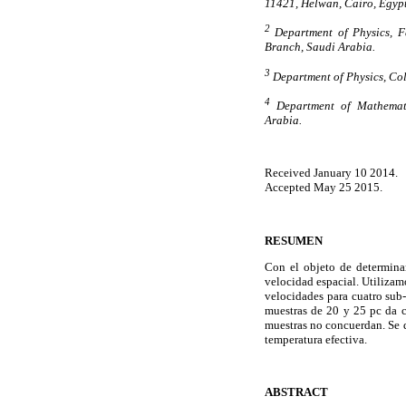
11421, Helwan, Cairo, Egypt
2
Department of Physics, F
Branch, Saudi Arabia.
3
Department of Physics, Col
4
Department of Mathemati
Arabia.
Received January 10 2014.
Accepted May 25 2015.
RESUMEN
Con el objeto de determinar
velocidad espacial. Utilizam
velocidades para cuatro sub-
muestras de 20 y 25 pc da c
muestras no concuerdan. Se d
temperatura efectiva.
ABSTRACT