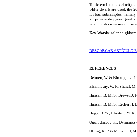
To determine the velocity el
white dwarfs are used, the 2
for four subsamples, namely 
25 pc sample gives good ag
velocity dispersions and sol
Key Words:
solar neighborh
DESCARGAR ARTÍCULO E
REFERENCES
Dehnen, W. & Binney, J. J.
Elsanhoury, W. H, Sharaf, M. 
Hansen, B. M. S., Brewer, J. F
Hansen, B. M. S., Richer H. B
Hogg, D. W., Blanton, M. R.,
Ogorodnikov KF. Dynamics of
Olling, R. P. & Merrifield,