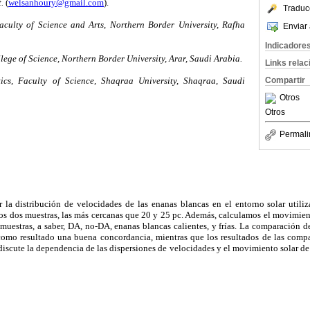
.
(
welsanhoury@gmail.com
).
Traduc
aculty of Science and Arts, Northern Border University, Rafha
Enviar 
Indicadore
lege of Science, Northern Border University, Arar, Saudi Arabia.
Links rela
Compartir
cs, Faculty of Science, Shaqraa University, Shaqraa, Saudi
Otros
Otros
Permali
 la distribución de velocidades de las enanas blancas en el entorno solar util
os dos muestras, las más cercanas que 20 y 25 pc. Además, calculamos el movimient
muestras, a saber, DA, no-DA, enanas blancas calientes, y frías. La comparación de
omo resultado una buena concordancia, mientras que los resultados de las compar
iscute la dependencia de las dispersiones de velocidades y el movimiento solar d