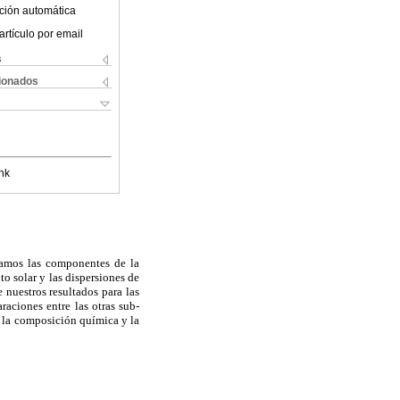
ción automática
artículo por email
s
cionados
nk
izamos las componentes de la
o solar y las dispersiones de
 nuestros resultados para las
aciones entre las otras sub-
e la composición química y la