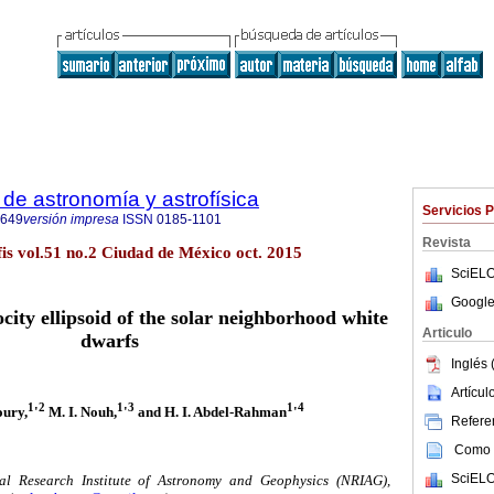
de astronomía y astrofísica
Servicios 
8649
versión impresa
ISSN
0185-1101
Revista
fis vol.51 no.2 Ciudad de México oct. 2015
SciELO
Google
city ellipsoid of the solar neighborhood white
Articulo
dwarfs
Inglés 
Artícu
1
2
1
3
1
4
oury,
'
M. I. Nouh,
'
and H. I. Abdel-Rahman
'
Referen
Como c
SciELO
al Research Institute of Astronomy and Geophysics (NRIAG),