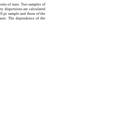
ents of stars. Two samples of
ty dispersions are calculated
20 pc sample and those of the
ment. The dependence of the