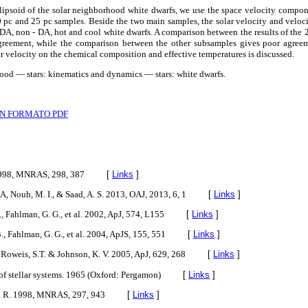
lipsoid of the solar neighborhood white dwarfs, we use the space velocity compon
0 pc and 25 pc samples. Beside the two main samples, the solar velocity and veloci
DA, non - DA, hot and cool white dwarfs. A comparison between the results of the 
reement, while the comparison between the other subsamples gives poor agree
ar velocity on the chemical composition and effective temperatures is discussed.
ood — stars: kinematics and dynamics — stars: white dwarfs.
N FORMATO PDF
 1998, MNRAS, 298, 387
[
Links
]
A, Nouh, M. I., & Saad, A. S. 2013, OAJ, 2013, 6, 1
[
Links
]
., Fahlman, G. G., et al. 2002, ApJ, 574, L155
[
Links
]
., Fahlman, G. G., et al. 2004, ApJS, 155, 551
[
Links
]
 Roweis, S.T. & Johnson, K. V. 2005, ApJ, 629, 268
[
Links
]
 stellar systems. 1965 (Oxford: Pergamon)
[
Links
]
 M. R. 1998, MNRAS, 297, 943
[
Links
]