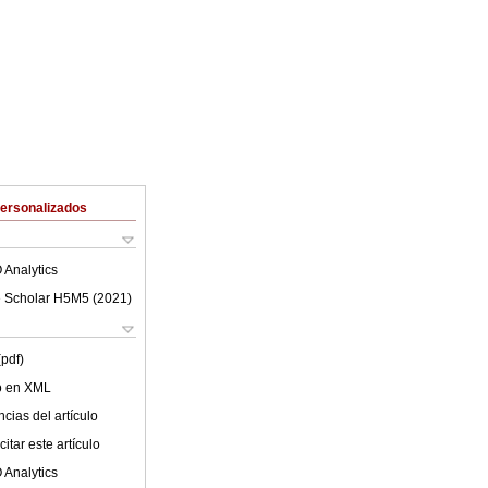
Personalizados
 Analytics
 Scholar H5M5 (
2021
)
(pdf)
lo en XML
cias del artículo
itar este artículo
 Analytics