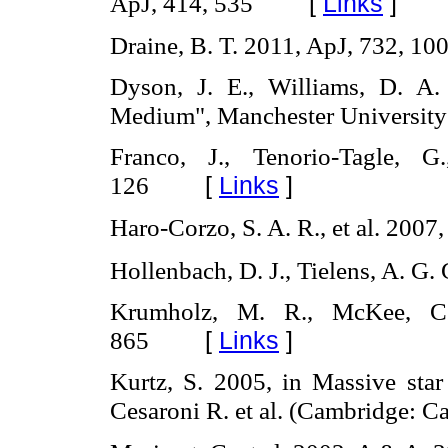
[
Links
]
ApJ, 414, 535
Draine, B. T. 2011, ApJ, 732, 10
Dyson, J. E., Williams, D. A. 
Medium", Manchester University
Franco, J., Tenorio-Tagle, 
[
Links
]
126
Haro-Corzo, S. A. R., et al. 2007
Hollenbach, D. J., Tielens, A. G
Krumholz, M. R., McKee, C.
[
Links
]
865
Kurtz, S. 2005, in Massive star 
Cesaroni R. et al. (Cambridge: C