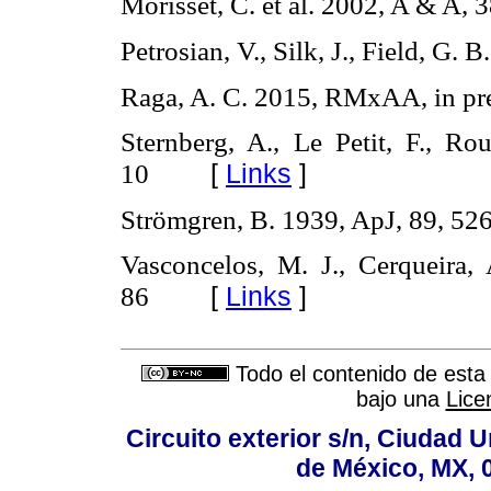
Morisset, C. et al. 2002, A & A, 
Petrosian, V., Silk, J., Field, G.
Raga, A. C. 2015, RMxAA, in pr
Sternberg, A., Le Petit, F., Ro
[
Links
]
10
Strömgren, B. 1939, ApJ, 89, 52
Vasconcelos, M. J., Cerqueira
[
Links
]
86
Todo el contenido de esta 
bajo una
Lice
Circuito exterior s/n, Ciudad 
de México, MX, 