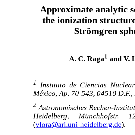
Approximate analytic so
the ionization structur
Strömgren sph
1
A. C. Raga
and V. 
1
Instituto de Ciencias Nucle
México, Ap. 70-543, 04510
D.F.,
2
Astronomisches Rechen-Institut
Heidelberg, Münchhofstr.
1
(
vlora@ari.uni-heidelberg.de
).