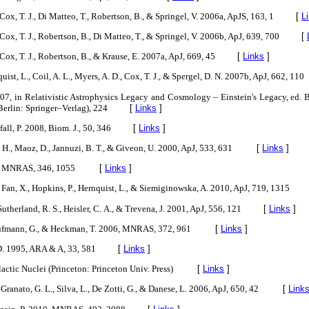
 Cox, T. J., Di Matteo, T., Robertson, B., & Springel, V. 2006a, ApJS, 163, 1
[
L
 Cox, T. J., Robertson, B., Di Matteo, T., & Springel, V. 2006b, ApJ, 639, 700
[
 Cox, T. J., Robertson, B., & Krause, E. 2007a, ApJ, 669, 45
[
Links
]
quist, L., Coil, A. L., Myers, A. D., Cox, T. J., & Spergel, D. N. 2007b, ApJ, 662, 110
007, in Relativistic Astrophysics Legacy and Cosmology – Einstein's Legacy, ed. 
erlin: Springer–Verlag), 224
[
Links
]
fall, P. 2008, Biom. J., 50, 346
[
Links
]
er, H., Maoz, D., Jannuzi, B. T., & Giveon, U. 2000, ApJ, 533, 631
[
Links
]
03, MNRAS, 346, 1055
[
Links
]
, Fan, X., Hopkins, P., Hernquist, L., & Siemiginowska, A. 2010, ApJ, 719, 1315
Sutherland, R. S., Heisler, C. A., & Trevena, J. 2001, ApJ, 556, 121
[
Links
]
Kaufmann, G., & Heckman, T. 2006, MNRAS, 372, 961
[
Links
]
D. 1995, ARA & A, 33, 581
[
Links
]
lactic Nuclei (Princeton: Princeton Univ. Press)
[
Links
]
, Granato, G. L., Silva, L., De Zotti, G., & Danese, L. 2006, ApJ, 650, 42
[
Link