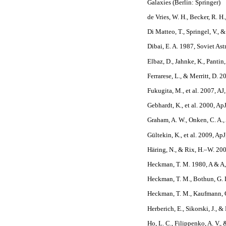
Galaxies (Berlin: Springer)
de Vries, W. H., Becker, R. H
Di Matteo, T., Springel, V., 
Dibai, E. A. 1987, Soviet Ast
Elbaz, D., Jahnke, K., Panti
Ferrarese, L., & Merritt, D. 
Fukugita, M., et al. 2007, AJ
Gebhardt, K., et al. 2000, Ap
Graham, A. W., Onken, C. A.
Gültekin, K., et al. 2009, Ap
Häring, N., & Rix, H.–W. 200
Heckman, T. M. 1980, A & A
Heckman, T. M., Bothun, G. D.
Heckman, T. M., Kaufmann, G.
Herberich, E., Sikorski, J.,
Ho, L. C., Filippenko, A. V.,