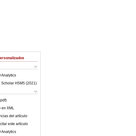
Personalizados
 Analytics
 Scholar H5M5 (
2021
)
(pdf)
lo en XML
cias del artículo
itar este artículo
 Analytics