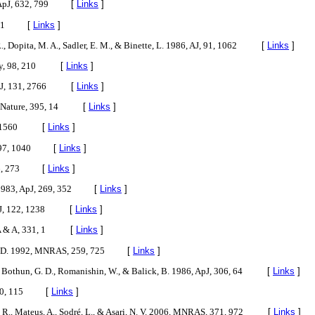
 ApJ, 632, 799
[
Links
]
 1
[
Links
]
R., Dopita, M. A., Sadler, E. M., & Binette, L. 1986, AJ, 91, 1062
[
Links
]
y, 98, 210
[
Links
]
 AJ, 131, 2766
[
Links
]
, Nature, 395, 14
[
Links
]
 1560
[
Links
]
97, 1040
[
Links
]
, 273
[
Links
]
1983, ApJ, 269, 352
[
Links
]
AJ, 122, 1238
[
Links
]
 A & A, 331, 1
[
Links
]
R. D. 1992, MNRAS, 259, 725
[
Links
]
, Bothun, G. D., Romanishin, W., & Balick, B. 1986, ApJ, 306, 64
[
Links
]
0, 115
[
Links
]
, R., Mateus, A., Sodré, L., & Asari, N. V. 2006, MNRAS, 371, 972
[
Links
]