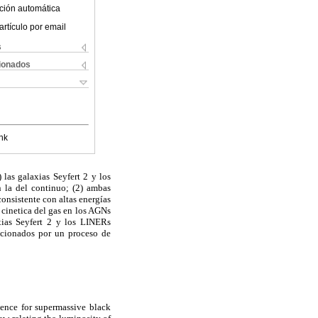
ción automática
artículo por email
s
cionados
nk
las galaxias Seyfert 2 y los
n la del continuo; (2) ambas
onsistente con altas energías
 cinetica del gas en los AGNs
axias Seyfert 2 y los LINERs
acionados por un proceso de
ence for supermassive black