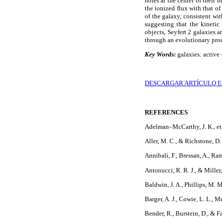
holes at the center of their 
the ionized flux with that o
of the galaxy, consistent wi
suggesting that the kinetic
objects, Seyfert 2 galaxies 
through an evolutionary proc
Key Words:
galaxies: active
DESCARGAR ARTÍCULO E
REFERENCES
Adelman–McCarthy, J. K., et
Aller, M. C., & Richstone, D
Annibali, F., Bressan, A., Ra
Antonucci, R. R. J., & Miller
Baldwin, J. A., Phillips, M. 
Barger, A. J., Cowie, L. L., 
Bender, R., Burstein, D., & F