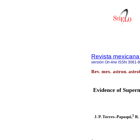
Revista mexicana 
versión On-line
ISSN
3061-
Rev. mex. astron. astro
Evidence of Superm
1
J. P. Torres–Papaqui,
R. 