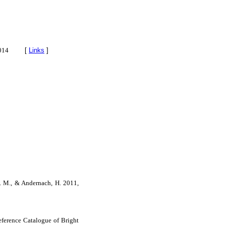
1014
[
Links
]
 D. M., & Andernach, H. 2011,
Reference Catalogue of Bright