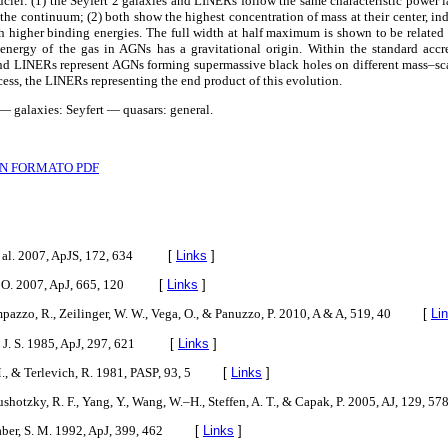
nuclei: (1) the Seyfert 2 galaxies and LINERs follow the same characteristic power 
f the continuum; (2) both show the highest concentration of mass at their center, 
th higher binding energies. The full width at half maximum is shown to be related
 energy of the gas in AGNs has a gravitational origin. Within the standard accr
and LINERs represent AGNs forming supermassive black holes on different mass–sca
ess, the LINERs representing the end product of this evolution.
 — galaxies: Seyfert — quasars: general.
N FORMATO PDF
 al. 2007, ApJS, 172, 634
[
Links
]
. O. 2007, ApJ, 665, 120
[
Links
]
mpazzo, R., Zeilinger, W. W., Vega, O., & Panuzzo, P. 2010, A & A, 519, 40
[
Li
, J. S. 1985, ApJ, 297, 621
[
Links
]
M., & Terlevich, R. 1981, PASP, 93, 5
[
Links
]
Mushotzky, R. F., Yang, Y., Wang, W.–H., Steffen, A. T., & Capak, P. 2005, AJ, 129, 57
aber, S. M. 1992, ApJ, 399, 462
[
Links
]