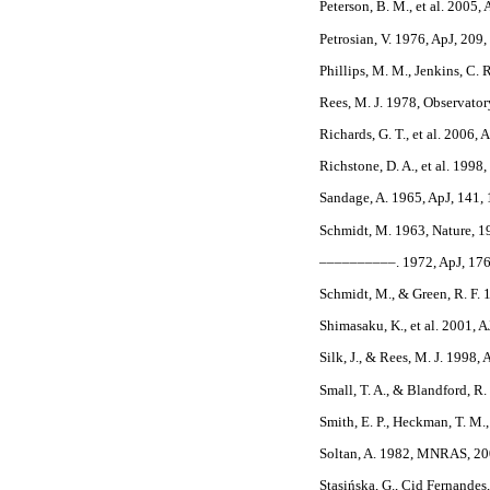
Peterson, B. M., et al. 2005,
Petrosian, V. 1976, ApJ, 209,
Phillips, M. M., Jenkins, C. 
Rees, M. J. 1978, Observator
Richards, G. T., et al. 2006,
Richstone, D. A., et al. 1998
Sandage, A. 1965, ApJ, 141,
Schmidt, M. 1963, Nature, 1
––––––––––. 1972, ApJ, 176
Schmidt, M., & Green, R. F. 
Shimasaku, K., et al. 2001, 
Silk, J., & Rees, M. J. 1998,
Small, T. A., & Blandford, 
Smith, E. P., Heckman, T. M.
Soltan, A. 1982, MNRAS, 20
Stasińska, G., Cid Fernandes