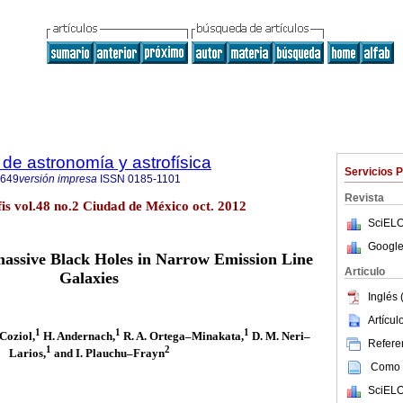
de astronomía y astrofísica
Servicios 
8649
versión impresa
ISSN
0185-1101
Revista
fis vol.48 no.2 Ciudad de México oct. 2012
SciELO
Google
assive Black Holes in Narrow Emission Line
Articulo
Galaxies
Inglés 
Artícu
1
1
1
Coziol,
H. Andernach,
R. A. Ortega–Minakata,
D. M. Neri–
Referen
1
2
Larios,
and I. Plauchu–Frayn
Como c
SciELO