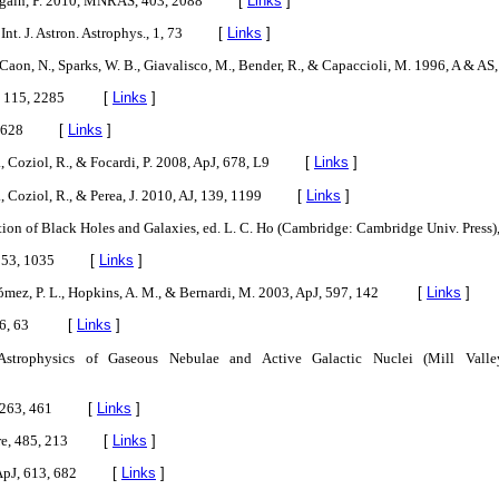
again, P. 2010, MNRAS, 403, 2088
[
Links
]
t. J. Astron. Astrophys., 1, 73
[
Links
]
, Caon, N., Sparks, W. B., Giavalisco, M., Bender, R., & Capaccioli, M. 1996, A & AS
J, 115, 2285
[
Links
]
 628
[
Links
]
, Coziol, R., & Focardi, P. 2008, ApJ, 678, L9
[
Links
]
, Coziol, R., & Perea, J. 2010, AJ, 139, 1199
[
Links
]
tion of Black Holes and Galaxies, ed. L. C. Ho (Cambridge: Cambridge Univ. Press)
353, 1035
[
Links
]
 Gómez, P. L., Hopkins, A. M., & Bernardi, M. 2003, ApJ, 597, 142
[
Links
]
6, 63
[
Links
]
Astrophysics of Gaseous Nebulae and Active Galactic Nuclei (Mill Valle
263, 461
[
Links
]
re, 485, 213
[
Links
]
 ApJ, 613, 682
[
Links
]