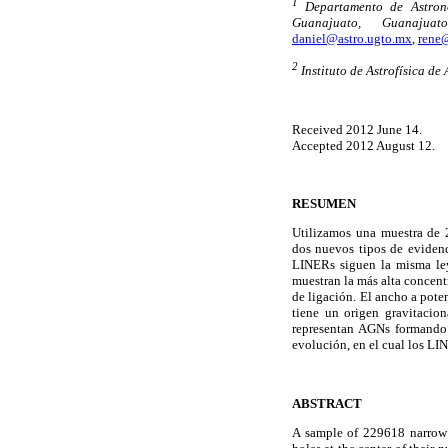
1
Departamento de Astrono
Guanajuato, Guanajuat
daniel@astro.ugto.mx
,
rene
2
Instituto de Astrofísica d
Received 2012 June 14.
Accepted 2012 August 12.
RESUMEN
Utilizamos una muestra de 
dos nuevos tipos de evidenc
LINERs siguen la misma ley 
muestran la más alta concent
de ligación. El ancho a pote
tiene un origen gravitacion
representan AGNs formando 
evolución, en el cual los LIN
ABSTRACT
A sample of 229618 narrow 