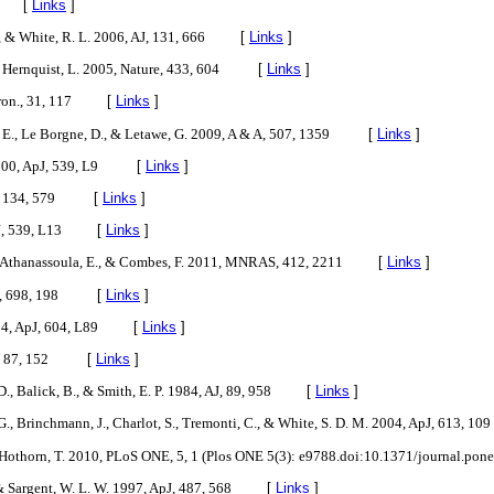
[
Links
]
., & White, R. L. 2006, AJ, 131, 666
[
Links
]
& Hernquist, L. 2005, Nature, 433, 604
[
Links
]
ron., 31, 117
[
Links
]
n, E., Le Borgne, D., & Letawe, G. 2009, A & A, 507, 1359
[
Links
]
2000, ApJ, 539, L9
[
Links
]
, 134, 579
[
Links
]
J, 539, L13
[
Links
]
, Athanassoula, E., & Combes, F. 2011, MNRAS, 412, 2211
[
Links
]
J, 698, 198
[
Links
]
4, ApJ, 604, L89
[
Links
]
, 87, 152
[
Links
]
, Balick, B., & Smith, E. P. 1984, AJ, 89, 958
[
Links
]
, Brinchmann, J., Charlot, S., Tremonti, C., & White, S. D. M. 2004, ApJ, 613, 109
 & Hothorn, T. 2010, PLoS ONE, 5, 1 (Plos ONE 5(3): e9788.doi:10.1371/journal.po
 & Sargent, W. L. W. 1997, ApJ, 487, 568
[
Links
]