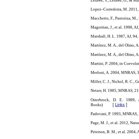
Letawe, Y., Letawe, G., & M
Lopez–Corredoira, M. 2011, In
Macchetto, F., Pastoriza, M.
Magorrian, J., et al. 1998, A
Marshall, H. L. 1987, AJ, 94,
Martínez, M. A., del Olmo, A.
Martínez, M. A., del Olmo, A.
Martini, P. 2004, in Coevolu
Merloni, A. 2004, MNRAS, 
Miller, C. J., Nichol, R. C.,
Netzer, H. 1985, MNRAS, 21
Osterbrock, D. E. 1989, 
Books)
[
Links
]
Padovani, P. 1993, MNRAS, 
Page, M. J., et al. 2012, Natu
Peterson, B. M., et al. 2004,