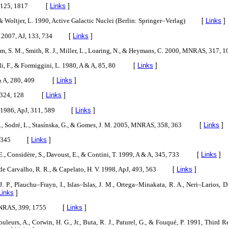
, 125, 1817
[
Links
]
 & Woltjer, L. 1990, Active Galactic Nuclei (Berlin: Springer–Verlag)
[
Links
]
 2007, AJ, 133, 734
[
Links
]
oom, S. M., Smith, R. J., Miller, L., Loaring, N., & Heymans, C. 2000, MNRAS, 317, 
oli, F., & Formiggini, L. 1980, A & A, 85, 80
[
Links
]
 & A, 280, 409
[
Links
]
 324, 128
[
Links
]
. 1986, ApJ, 311, 589
[
Links
]
., Sodré, L., Stasínska, G., & Gomes, J. M. 2005, MNRAS, 358, 363
[
Links
]
 345
[
Links
]
E., Considère, S., Davoust, E., & Contini, T. 1999, A & A, 345, 733
[
Links
]
, de Carvalho, R. R., & Capelato, H. V. 1998, ApJ, 493, 563
[
Links
]
J. P., Plauchu–Frayn, I., Islas–Islas, J. M., Ortega–Minakata, R. A., Neri–Larios,
Links
]
MNRAS, 399, 1755
[
Links
]
uleurs, A., Corwin, H. G., Jr., Buta, R. J., Paturel, G., & Fouqué, P. 1991, Third 