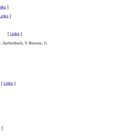
inks
]
Links
]
[
Links
]
B. Aschenbach, V. Burwitz, G.
[
Links
]
s
]