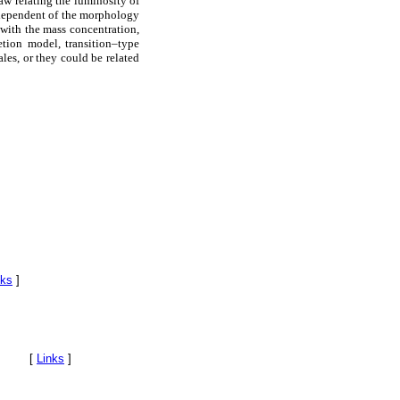
law relating the luminosity of
independent of the morphology
 with the mass concentration,
etion model, transition–type
les, or they could be related
nks
]
8
[
Links
]