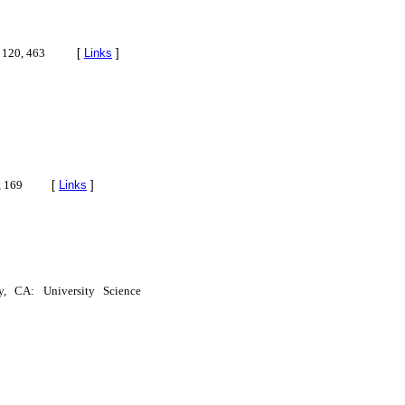
, 120, 463
[
Links
]
, 169
[
Links
]
y, CA: University Science