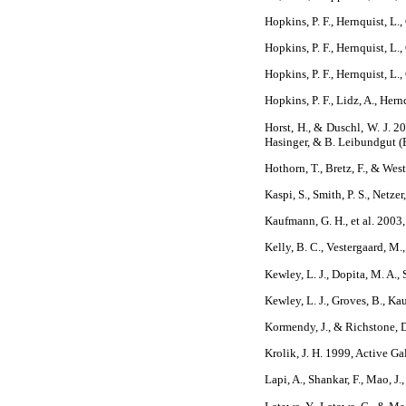
Hopkins, P. F., Hernquist, L.,
Hopkins, P. F., Hernquist, L.,
Hopkins, P. F., Hernquist, L.,
Hopkins, P. F., Lidz, A., Hern
Horst, H., & Duschl, W. J. 2
Hasinger, & B. Leibundgut (B
Hothorn, T., Bretz, F., & West
Kaspi, S., Smith, P. S., Netz
Kaufmann, G. H., et al. 20
Kelly, B. C., Vestergaard, M.
Kewley, L. J., Dopita, M. A., 
Kewley, L. J., Groves, B., 
Kormendy, J., & Richstone, 
Krolik, J. H. 1999, Active Ga
Lapi, A., Shankar, F., Mao, J.