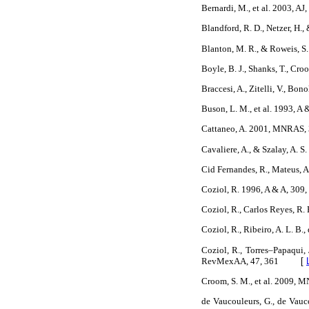
Bernardi, M., et al. 2003, AJ
Blandford, R. D., Netzer, H.,
Blanton, M. R., & Roweis, S.
Boyle, B. J., Shanks, T., Cr
Braccesi, A., Zitelli, V., Bon
Buson, L. M., et al. 1993, A
Cattaneo, A. 2001, MNRAS,
Cavaliere, A., & Szalay, A. S
Cid Fernandes, R., Mateus, A
Coziol, R. 1996, A & A, 309,
Coziol, R., Carlos Reyes, R. 
Coziol, R., Ribeiro, A. L. B.
Coziol, R., Torres–Papaqui, 
RevMexAA, 47, 361
[
Croom, S. M., et al. 2009, 
de Vaucouleurs, G., de Vauco