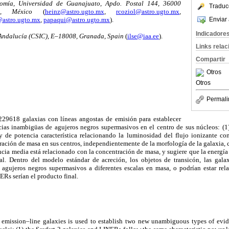
mía, Universidad de Guanajuato, Apdo. Postal 144, 36000
Traduc
o, México
(
heinz@astro.ugto.mx
,
rcoziol@astro.ugto.mx
,
Enviar 
@astro.ugto.mx
,
papaqui@astro.ugto.mx
).
Indicadore
e Andalucía (CSIC), E–18008, Granada, Spain
(
ilse@iaa.ee
).
Links rela
Compartir
Otros
Otros
Permali
229618 galaxias con líneas angostas de emisión para establecer
ias inambigüas de agujeros negros supermasivos en el centro de sus núcleos: (1) 
de potencia característica relacionando la luminosidad del flujo ionizante co
ración de masa en sus centros, independientemente de la morfología de la galaxia, c
ncia media está relacionado con la concentración de masa, y sugiere que la energía
al. Dentro del modelo estándar de acreción, los objetos de transicón, las gal
agujeros negros supermasivos a diferentes escalas en masa, o podrían estar rel
ERs serían el producto final.
emission–line galaxies is used to establish two new unambiguous types of evid