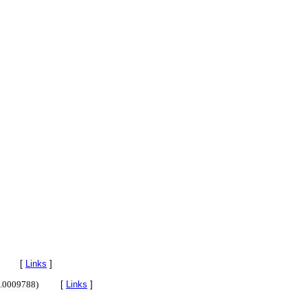
[
Links
]
ne.0009788)
[
Links
]