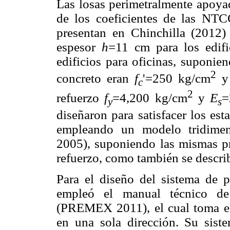
Las losas perimetralmente apoya
de los coeficientes de las NTC
presentan en Chinchilla (2012)
espesor
h
=11 cm para los edif
edificios para oficinas, suponie
2
concreto eran
f
'=250 kg/cm
c
2
refuerzo
f
=4,200 kg/cm
y
E
=
y
s
diseñaron para satisfacer los est
empleando un modelo tridimen
2005), suponiendo las mismas pr
refuerzo, como también se descri
Para el diseño del sistema de p
empleó el manual técnico de
(PREMEX 2011), el cual toma en 
en una sola dirección. Su sis