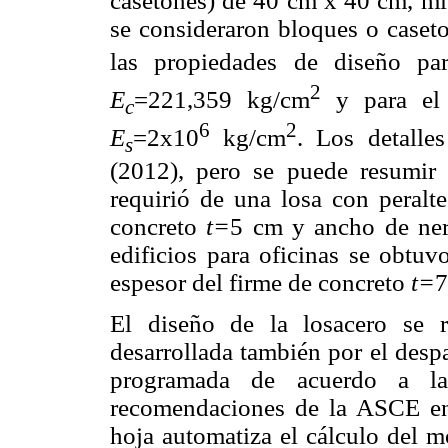
casetones) de 40 cm x 40 cm, mie
se consideraron bloques o case
las propiedades de diseño pa
2
E
=221,359 kg/cm
y para el 
c
6
2
E
=2x10
kg/cm
. Los detalle
s
(2012), pero se puede resumir 
requirió de una losa con peralt
concreto
t=
5 cm y ancho de ne
edificios para oficinas se obtuv
espesor del firme de concreto
t=
7
El diseño de la losacero se 
desarrollada también por el desp
programada de acuerdo a l
recomendaciones de la ASCE en
hoja automatiza el cálculo del m