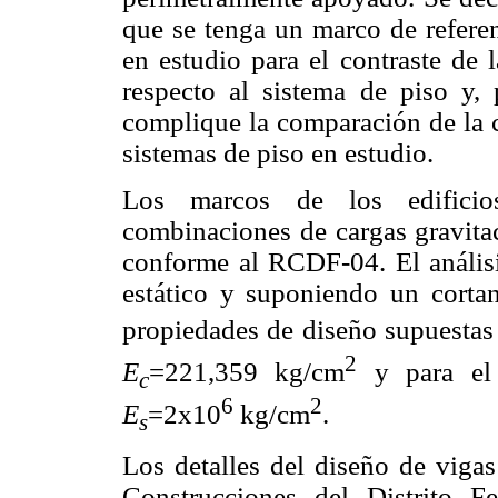
que se tenga un marco de refere
en estudio para el contraste de 
respecto al sistema de piso y,
complique la comparación de la c
sistemas de piso en estudio.
Los marcos de los edifici
combinaciones de cargas gravitac
conforme al RCDF-04. El anális
estático y suponiendo un corta
propiedades de diseño supuestas
2
E
=221,359 kg/cm
y para el
c
6
2
E
=2x10
kg/cm
.
s
Los detalles del diseño de vig
Construcciones del Distrito 