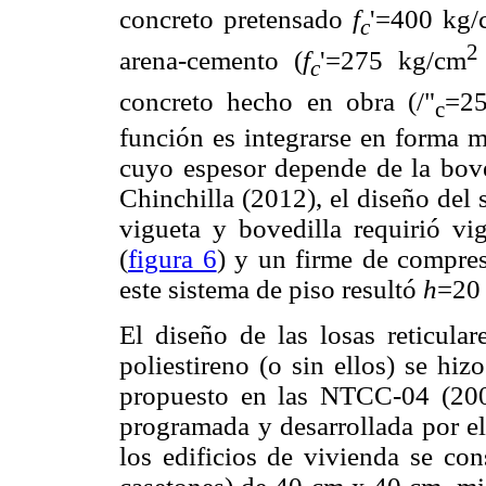
concreto pretensado
f
'=400 kg/
c
2
arena-cemento (
f
'=275 kg/cm
c
concreto hecho en obra (/"
=2
c
función es integrarse en forma m
cuyo espesor depende de la boved
Chinchilla (2012), el diseño del
vigueta y bovedilla requirió vi
(
figura 6
) y un firme de compres
este sistema de piso resultó
h
=20
El diseño de las losas reticula
poliestireno (o sin ellos) se hiz
propuesto en las NTCC-04 (200
programada y desarrollada por el
los edificios de vivienda se co