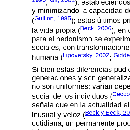
;
), estableciénd
y minimizando la capacidad d
Guillen, 1985
(
); estos últimos pr
Beck, 2006
la vida propia (
), en
para el hedonismo se experi
sociales, con transformacione
Lipovetsky, 2002
Gidde
humana (
;
Si bien estas diferencias pud
generaciones y son generaliza
no son uniformes; varían depe
Cecco
social de los individuos (
señala que en la actualidad e
Beck y Beck, 2
inusual y veloz (
cotidiana, un permanente pro