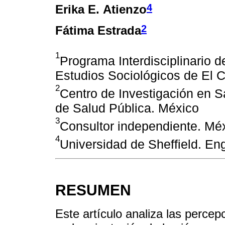
4
Erika E. Atienzo
2
Fátima Estrada
1
Programa Interdisciplinario d
Estudios Sociológicos de El 
2
Centro de Investigación en Sa
de Salud Pública. México
3
Consultor independiente. Méx
4
Universidad de Sheffield. En
RESUMEN
Este artículo analiza las percep