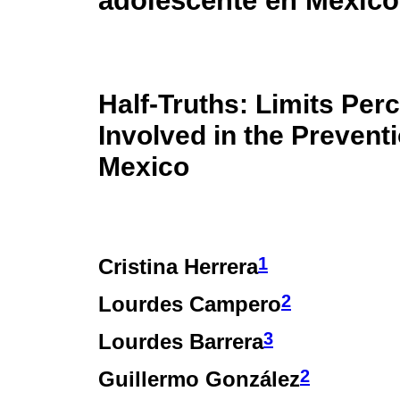
adolescente en México
Half-Truths: Limits Per
Involved in the Prevent
Mexico
1
Cristina Herrera
2
Lourdes Campero
3
Lourdes Barrera
2
Guillermo González